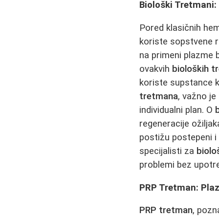
Biološki Tretmani:
Pored klasičnih hem
koriste sopstvene 
na primeni plazme 
ovakvih
bioloških 
koriste supstance k
tretmana
, važno je
individualni plan. O
regeneracije ožilja
postižu postepeni i 
specijalisti za
biol
problemi bez upotreb
PRP Tretman: Pla
PRP tretman
, pozn