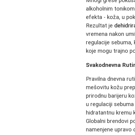
Mnogi greše pokuša
alkoholnim tonikom
efekta - koža, u po
Rezultat je
dehidri
vremena nakon umiva
regulacije sebuma, 
koje mogu trajno po
Svakodnevna Ruti
Pravilna dnevna ru
mešovitu kožu prepo
prirodnu barijeru ko
u regulaciji sebuma
hidratantnu kremu k
Globalni brendovi p
namenjene upravo o