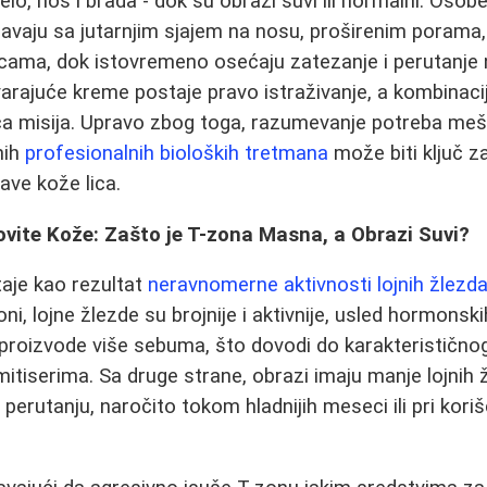
elo, nos i brada - dok su obrazi suvi ili normalni. Oso
vaju sa jutarnjim sjajem na nosu, proširenim porama, 
cama, dok istovremeno osećaju zatezanje i perutanje 
arajuće kreme postaje pravo istraživanje, a kombinaci
a misija. Upravo zbog toga, razumevanje potreba mešo
nih
profesionalnih bioloških tretmana
može biti ključ z
ave kože lica.
ite Kože: Zašto je T-zona Masna, a Obrazi Suvi?
aje kao rezultat
neravnomerne aktivnosti lojnih žlezd
oni, lojne žlezde su brojnije i aktivnije, usled hormonsk
 proizvode više sebuma, što dovodi do karakterističnog 
mitiserima. Sa druge strane, obrazi imaju manje lojnih ž
 i perutanju, naročito tokom hladnijih meseci ili pri kori