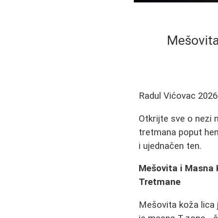
Mešovita
Radul Vićovac
2026
Otkrijte sve o nezi
tretmana poput hemi
i ujednačen ten.
Mešovita i Masna 
Tretmane
Mešovita koža lica j