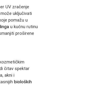
jer UV zračenje
može uključivati
 koje pomažu u
linga
u kućnu rutinu
smanjiti proširene
u kozmetičkim
i čitav spektar
, akni i
kasnijih
bioloških