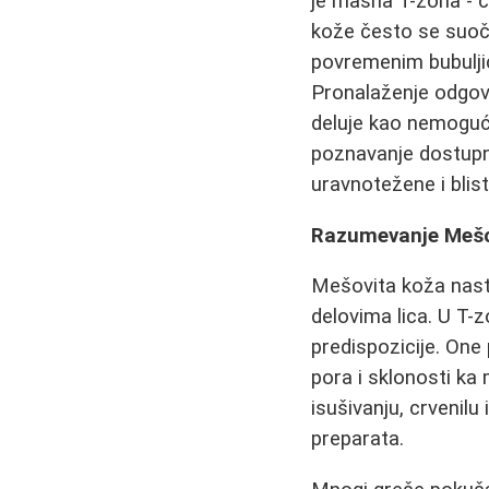
je masna T-zona - č
kože često se suoča
povremenim bubulji
Pronalaženje odgov
deluje kao nemoguć
poznavanje dostup
uravnotežene i blist
Razumevanje Mešov
Mešovita koža nast
delovima lica. U T-z
predispozicije. One
pora i sklonosti ka 
isušivanju, crvenilu
preparata.