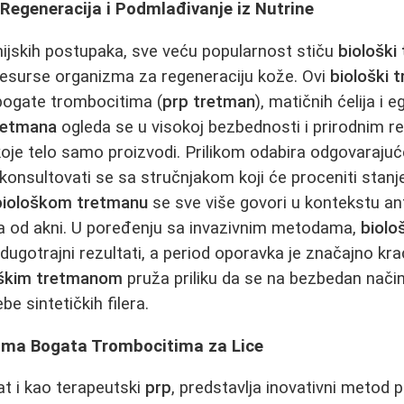
 Regeneracija i Podmlađivanje iz Nutrine
ijskih postupaka, sve veću popularnost stiču
biološki
resurse organizma za regeneraciju kože. Ovi
biološki 
bogate trombocitima (
prp tretman
), matičnih ćelija i
tretmana
ogleda se u visokoj bezbednosti i prirodnim re
oje telo samo proizvodi. Prilikom odabira odgovaraju
 konsultovati se sa stručnjakom koji će proceniti stanj
biološkom tretmanu
se sve više govori u kontekstu ant
ka od akni. U poređenju sa invazivnim metodama,
biolo
dugotrajni rezultati, a period oporavka je značajno kra
oškim tretmanom
pruža priliku da se na bezbedan način
e sintetičkih filera.
zma Bogata Trombocitima za Lice
at i kao terapeutski
prp
, predstavlja inovativni metod