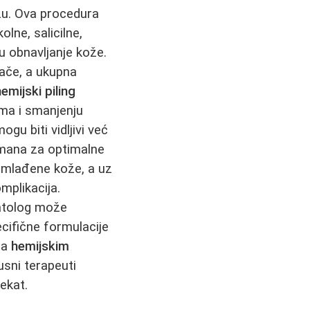
žu. Ova procedura
lne, salicilne,
šu obnavljanje kože.
vlače, a ukupna
emijski piling
uma i smanjenju
mogu biti vidljivi već
etmana za optimalne
dmlađene kože, a uz
omplikacija.
matolog može
ecifične formulacije
sa
hemijskim
usni terapeuti
fekat.