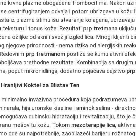
ne krvne plazme obogaćene trombocitima. Nakon uzi
 se centrifugiranjem odvaja i potom ubrizgava u kožu
rasta iz plazme stimulišu stvaranje kolagena, ubrzavaju 
 teksturu i tonus kože. Rezultati
prp tretmana
uključ
žene ožiljke od akni i svežiji izgled lica. Mnogi klijenti b
 njegove prirodnosti - nema rizika od alergijskih reakci
 Redovnim
prp tretmanom
postiže se kumulativni efeka
boljšava prethodne rezultate. Kombinacija sa drugim
a, poput mikronidlinga, dodatno pojačava dejstvo
prp
Hranljivi Koktel za Blistav Ten
 minimalno invazivna procedura koja podrazumeva ubri
minerala, hijaluronske kiseline i aminokiselina - direktno
gućava dubinsku hidrataciju i revitalizaciju, što je či
iranu mešovitu kožu. Tokom
mezoterapije lica
, aktivn
o gde su najpotrebnije, zaobilazeći barijeru rožnatog 