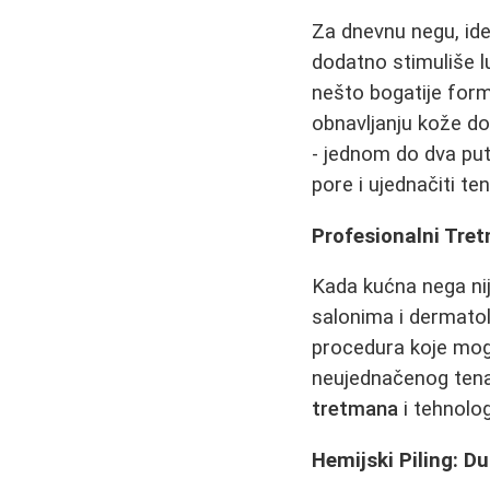
Za dnevnu negu, ide
dodatno stimuliše 
nešto bogatije form
obnavljanju kože d
- jednom do dva put
pore i ujednačiti ten
Profesionalni Tre
Kada kućna nega nij
salonima i dermato
procedura koje mogu
neujednačenog tena.
tretmana
i tehnolo
Hemijski Piling: D