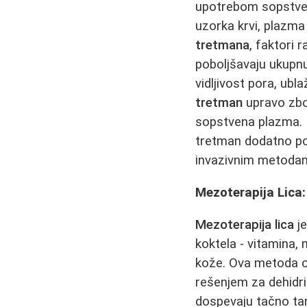
upotrebom sopstve
uzorka krvi, plazma
tretmana
, faktori 
poboljšavaju ukupnu
vidljivost pora, ubla
tretman
upravo zbog
sopstvena plazma.
tretman dodatno po
invazivnim metodam
Mezoterapija Lica: 
Mezoterapija lica
je
koktela - vitamina, 
kože. Ova metoda omo
rešenjem za dehidr
dospevaju tačno tam