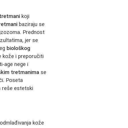
 tretmani
koji
tretmani
baziraju se
 egzozoma. Prednost
zultatima, jer se
ćeg
biološkog
e kože i preporučiti
i-age nege i
škim tretmanima
se
ći. Poseta
 reše estetski
 podmlađivanja kože