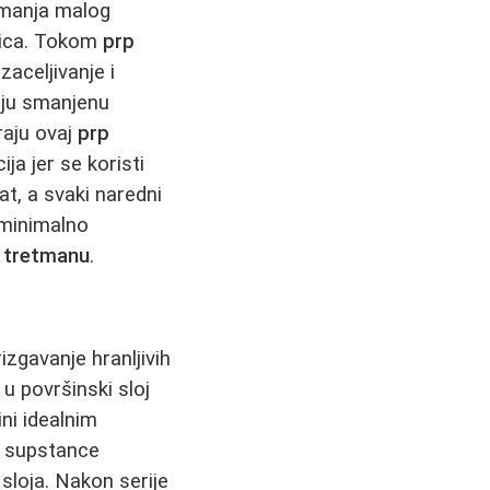
manja malog
 lica. Tokom
prp
zaceljivanje i
uju smanjenu
iraju ovaj
prp
ja jer se koristi
t, a svaki naredni
 minimalno
 tretmanu
.
zgavanje hranljivih
 u površinski sloj
ni idealnim
e supstance
sloja. Nakon serije