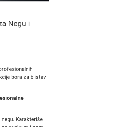
za Negu i
profesionalnih
cije bora za blistav
fesionalne
a negu. Karakteriše