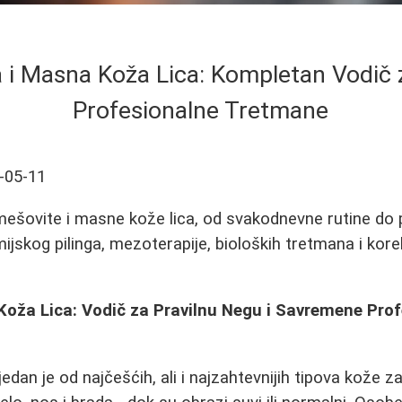
 i Masna Koža Lica: Kompletan Vodič 
Profesionalne Tretmane
-05-11
 mešovite i masne kože lica, od svakodnevne rutine do 
jskog pilinga, mezoterapije, bioloških tretmana i korek
Koža Lica: Vodič za Pravilnu Negu i Savremene Pro
edan je od najčešćih, ali i najzahtevnijih tipova kože z