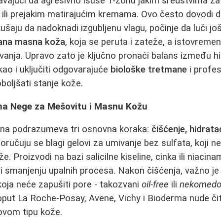
vajući da agresivno isuše T-zonu jakim sredstvima za 
 ili prejakim matirajućim kremama. Ovo često dovodi 
kušaju da nadoknadi izgubljenu vlagu, počinje da luči j
rana masna koža
, koja se peruta i zateže, a istovremen
nja. Upravo zato je ključno pronaći balans između hid
kao i uključiti odgovarajuće
biološke tretmane
i profe
boljšati stanje kože.
na Nege za Mešovitu i Masnu Kožu
tina podrazumeva tri osnovna koraka:
čišćenje, hidratac
ručuju se blagi gelovi za umivanje bez sulfata, koji n
že. Proizvodi na bazi salicilne kiseline, cinka ili niac
 i smanjenju upalnih procesa. Nakon čišćenja, važno je
oja neće zapušiti pore - takozvani
oil-free
ili
nekomedo
oput La Roche-Posay, Avene, Vichy i Bioderma nude čita
vom tipu kože.