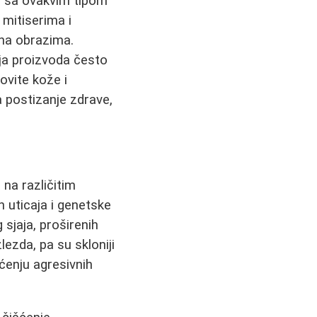
be sa ovakvim tipom
mitiserima i
na obrazima.
ja proizvoda često
vite kože i
a postizanje zdrave,
a
na različitim
ih uticaja i genetske
sjaja, proširenih
lezda, pa su skloniji
šćenju agresivnih