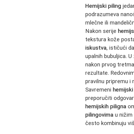
Hemijski piling
jedan
podrazumeva nanošen
mlečne ili mandeličn
Nakon serije
hemijs
tekstura kože postaj
iskustva
, ističući 
upalnih bubuljica. U
nakon prvog tretman
rezultate. Redovni
pravilnu pripremu i
Savremeni
hemijski 
preporučiti odgovar
hemijskih piligna
omo
pilingovima
u nižim 
često kombinuju vi