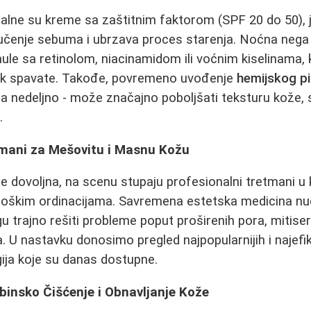
alne su kreme sa zaštitnim faktorom (SPF 20 do 50), 
lučenje sebuma i ubrzava proces starenja. Noćna nega 
ule sa retinolom, niacinamidom ili voćnim kiselinama,
ok spavate. Takođe, povremeno uvođenje
hemijskog pi
a nedeljno - može značajno poboljšati teksturu kože, 
.
tmani za Mešovitu i Masnu Kožu
e dovoljna, na scenu stupaju profesionalni tretmani 
loškim ordinacijama. Savremena estetska medicina nud
 trajno rešiti probleme poput proširenih pora, mitisera
 U nastavku donosimo pregled najpopularnijih i najefi
gija koje su danas dostupne.
ubinsko Čišćenje i Obnavljanje Kože