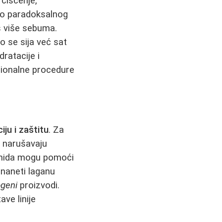
čišćenje,
do paradoksalnog
oš više sebuma.
o se sija već sat
ratacije i
sionalne procedure
iju i zaštitu
. Za
e narušavaju
inamida mogu pomoći
 naneti laganu
geni
proizvodi.
ve linije