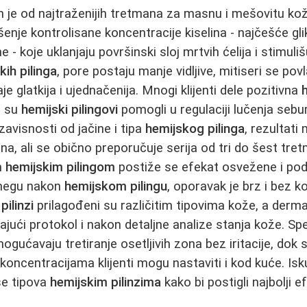
 je od najtraženijih tretmana za masnu i mešovitu ko
je kontrolisane koncentracije kiselina - najčešće gliko
e - koje uklanjaju površinski sloj mrtvih ćelija i stimuli
kih pilinga
, pore postaju manje vidljive, mitiseri se po
e glatkija i ujednačenija. Mnogi klijenti dele pozitivna
h
da su
hemijski pilingovi
pomogli u regulaciji lučenja seb
 zavisnosti od jačine i tipa
hemijskog pilinga
, rezultati 
a, ali se obično preporučuje serija od tri do šest tr
m
hemijskim pilingom
postiže se efekat osvežene i po
 negu nakon
hemijskom pilingu
, oporavak je brz i bez k
pilinzi
prilagođeni su različitim tipovima kože, a der
ajući protokol i nakon detaljne analize stanja kože. Sp
gućavaju tretiranje osetljivih zona bez iritacije, dok 
koncentracijama klijenti mogu nastaviti i kod kuće. Isk
še tipova
hemijskim pilinzima
kako bi postigli najbolji e