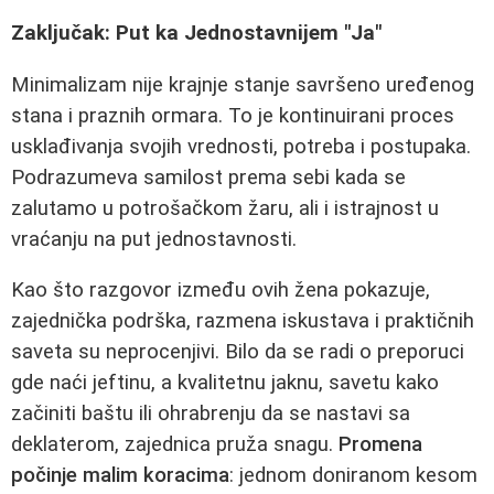
Zaključak: Put ka Jednostavnijem "Ja"
Minimalizam nije krajnje stanje savršeno uređenog
stana i praznih ormara. To je kontinuirani proces
usklađivanja svojih vrednosti, potreba i postupaka.
Podrazumeva samilost prema sebi kada se
zalutamo u potrošačkom žaru, ali i istrajnost u
vraćanju na put jednostavnosti.
Kao što razgovor između ovih žena pokazuje,
zajednička podrška, razmena iskustava i praktičnih
saveta su neprocenjivi. Bilo da se radi o preporuci
gde naći jeftinu, a kvalitetnu jaknu, savetu kako
začiniti baštu ili ohrabrenju da se nastavi sa
deklaterom, zajednica pruža snagu.
Promena
počinje malim koracima
: jednom doniranom kesom