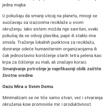
jedna majka.
U pokušaju da smanji uticaj na planetu, mnogi se
suočavaju sa izazovima reciklaže u svom
okruženju. Iako sistem možda nije savršen, svaki
pokušaj da se odvoji plastika, papir ili staklo ima
smisla. Traženje lokalnih punktova za reciklažu,
doniranje odeće humanitarnim organizacijama ili
čak jednostavno korišćenje starih tetra pelena kao
krpa za čišćenje su mali, ali značajni koraci.
Smanjivanje potrošnje je najefikasniji oblik zaštite
životne sredine
.
Oazu Mira u Svom Domu
Minimalizam se ne tiče samo stvari, već i stvaranja
okruženja koje promoviše mir i produktivnost.