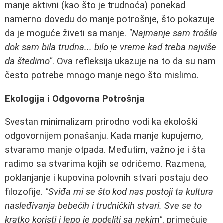
manje aktivni (kao što je trudnoća) ponekad
namerno dovedu do manje potrošnje, što pokazuje
da je moguće živeti sa manje.
"Najmanje sam trošila
dok sam bila trudna... bilo je vreme kad treba najviše
da štedimo"
. Ova refleksija ukazuje na to da su nam
često potrebe mnogo manje nego što mislimo.
Ekologija i Odgovorna Potrošnja
Svestan minimalizam prirodno vodi ka ekološki
odgovornijem ponašanju. Kada manje kupujemo,
stvaramo manje otpada. Međutim, važno je i šta
radimo sa stvarima kojih se odričemo. Razmena,
poklanjanje i kupovina polovnih stvari postaju deo
filozofije.
"Sviđa mi se što kod nas postoji ta kultura
nasleđivanja bebećih i trudničkih stvari. Sve se to
kratko koristi i lepo je podeliti sa nekim"
, primećuje