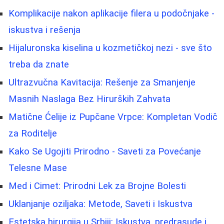
Komplikacije nakon aplikacije filera u podočnjake -
iskustva i rešenja
Hijaluronska kiselina u kozmetičkoj nezi - sve što
treba da znate
Ultrazvučna Kavitacija: Rešenje za Smanjenje
Masnih Naslaga Bez Hirurških Zahvata
Matične Ćelije iz Pupčane Vrpce: Kompletan Vodič
za Roditelje
Kako Se Ugojiti Prirodno - Saveti za Povećanje
Telesne Mase
Med i Cimet: Prirodni Lek za Brojne Bolesti
Uklanjanje oziljaka: Metode, Saveti i Iskustva
Estetska hirurgija u Srbiji: Iskustva, predrasude i