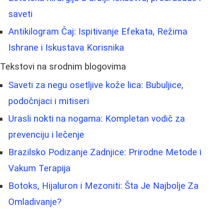
saveti
Antikilogram Čaj: Ispitivanje Efekata, Režima
Ishrane i Iskustava Korisnika
Tekstovi na srodnim blogovima
Saveti za negu osetljive kože lica: Bubuljice,
podočnjaci i mitiseri
Urasli nokti na nogama: Kompletan vodič za
prevenciju i lečenje
Brazilsko Podizanje Zadnjice: Prirodne Metode i
Vakum Terapija
Botoks, Hijaluron i Mezoniti: Šta Je Najbolje Za
Omladivanje?