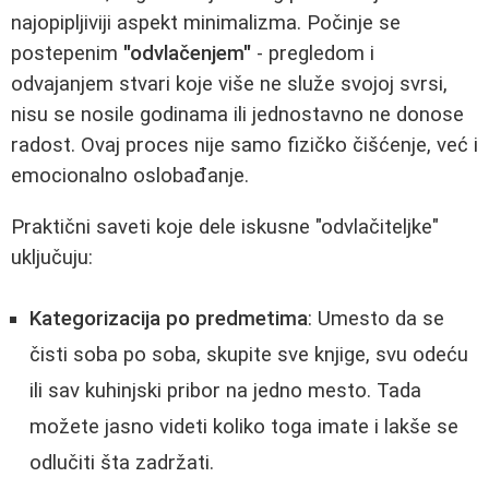
najopipljiviji aspekt minimalizma. Počinje se
postepenim
"odvlačenjem"
- pregledom i
odvajanjem stvari koje više ne služe svojoj svrsi,
nisu se nosile godinama ili jednostavno ne donose
radost. Ovaj proces nije samo fizičko čišćenje, već i
emocionalno oslobađanje.
Praktični saveti koje dele iskusne "odvlačiteljke"
uključuju:
Kategorizacija po predmetima
: Umesto da se
čisti soba po soba, skupite sve knjige, svu odeću
ili sav kuhinjski pribor na jedno mesto. Tada
možete jasno videti koliko toga imate i lakše se
odlučiti šta zadržati.