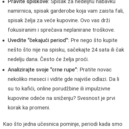
Pravite spiskove
: Spisak za nedeljnu nabavku
namirnica, spisak garderobe koja vam zaista fali,
spisak želja za veće kupovine. Ovo vas drži
fokusiranim i sprečava neplanirane troškove.
Uvedite "čekajući period"
: Pre nego što kupite
nešto što nije na spisku, sačekajte 24 sata ili čak
nedelju dana. Često će želja proći.
Analizirajte svoje "crne rupe"
: Pratite novac
nekoliko meseci i vidite gde najviše odlazi. Da li
su to kafići, online porudžbine ili impulzivne
kupovine odeće na sniženju? Svesnost je prvi
korak ka promeni.
Kao što jedna učesnica pominje, periodi kada smo