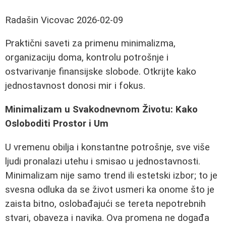
Radašin Vicovac
2026-02-09
Praktični saveti za primenu minimalizma,
organizaciju doma, kontrolu potrošnje i
ostvarivanje finansijske slobode. Otkrijte kako
jednostavnost donosi mir i fokus.
Minimalizam u Svakodnevnom Životu: Kako
Osloboditi Prostor i Um
U vremenu obilja i konstantne potrošnje, sve više
ljudi pronalazi utehu i smisao u jednostavnosti.
Minimalizam nije samo trend ili estetski izbor; to je
svesna odluka da se život usmeri ka onome što je
zaista bitno, oslobađajući se tereta nepotrebnih
stvari, obaveza i navika. Ova promena ne događa