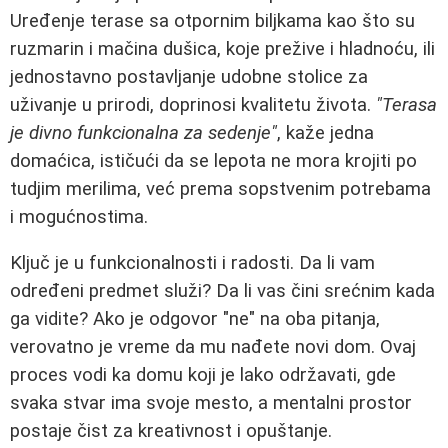
Uređenje terase sa otpornim biljkama kao što su
ruzmarin i mačina dušica, koje prežive i hladnoću, ili
jednostavno postavljanje udobne stolice za
uživanje u prirodi, doprinosi kvalitetu života.
"Terasa
je divno funkcionalna za sedenje"
, kaže jedna
domaćica, ističući da se lepota ne mora krojiti po
tudjim merilima, već prema sopstvenim potrebama
i mogućnostima.
Ključ je u funkcionalnosti i radosti. Da li vam
određeni predmet služi? Da li vas čini srećnim kada
ga vidite? Ako je odgovor "ne" na oba pitanja,
verovatno je vreme da mu nađete novi dom. Ovaj
proces vodi ka domu koji je lako održavati, gde
svaka stvar ima svoje mesto, a mentalni prostor
postaje čist za kreativnost i opuštanje.