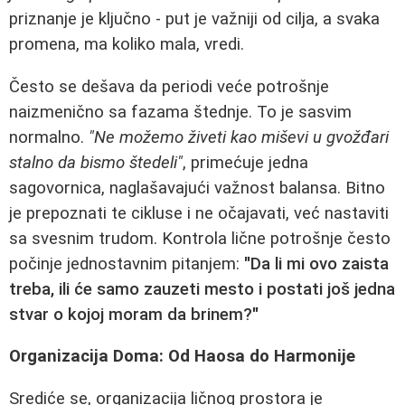
priznanje je ključno - put je važniji od cilja, a svaka
promena, ma koliko mala, vredi.
Često se dešava da periodi veće potrošnje
naizmenično sa fazama štednje. To je sasvim
normalno.
"Ne možemo živeti kao miševi u gvožđari
stalno da bismo štedeli"
, primećuje jedna
sagovornica, naglašavajući važnost balansa. Bitno
je prepoznati te cikluse i ne očajavati, već nastaviti
sa svesnim trudom. Kontrola lične potrošnje često
počinje jednostavnim pitanjem:
"Da li mi ovo zaista
treba, ili će samo zauzeti mesto i postati još jedna
stvar o kojoj moram da brinem?"
Organizacija Doma: Od Haosa do Harmonije
Srediće se, organizacija ličnog prostora je