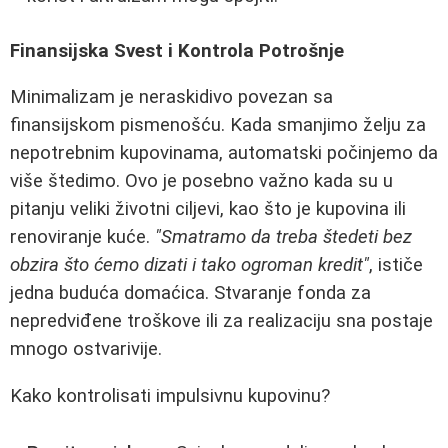
Finansijska Svest i Kontrola Potrošnje
Minimalizam je neraskidivo povezan sa
finansijskom pismenošću. Kada smanjimo želju za
nepotrebnim kupovinama, automatski počinjemo da
više štedimo. Ovo je posebno važno kada su u
pitanju veliki životni ciljevi, kao što je kupovina ili
renoviranje kuće.
"Smatramo da treba štedeti bez
obzira što ćemo dizati i tako ogroman kredit"
, ističe
jedna buduća domaćica. Stvaranje fonda za
nepredviđene troškove ili za realizaciju sna postaje
mnogo ostvarivije.
Kako kontrolisati impulsivnu kupovinu?