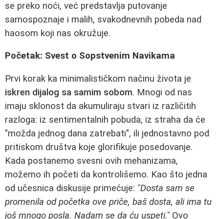
se preko noći, već predstavlja putovanje
samospoznaje i malih, svakodnevnih pobeda nad
haosom koji nas okružuje.
Početak: Svest o Sopstvenim Navikama
Prvi korak ka minimalističkom načinu života je
iskren dijalog sa samim sobom
. Mnogi od nas
imaju sklonost da akumuliraju stvari iz različitih
razloga: iz sentimentalnih pobuda, iz straha da će
"možda jednog dana zatrebati", ili jednostavno pod
pritiskom društva koje glorifikuje posedovanje.
Kada postanemo svesni ovih mehanizama,
možemo ih početi da kontrolišemo. Kao što jedna
od učesnica diskusije primećuje:
"Dosta sam se
promenila od početka ove priče, baš dosta, ali ima tu
još mnogo posla. Nadam se da ću uspeti."
Ovo