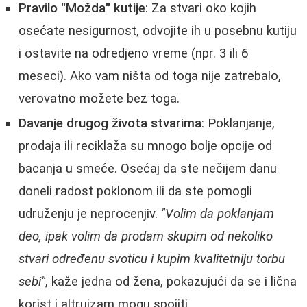
Pravilo "Možda" kutije
: Za stvari oko kojih
osećate nesigurnost, odvojite ih u posebnu kutiju
i ostavite na odredjeno vreme (npr. 3 ili 6
meseci). Ako vam ništa od toga nije zatrebalo,
verovatno možete bez toga.
Davanje drugog života stvarima
: Poklanjanje,
prodaja ili reciklaža su mnogo bolje opcije od
bacanja u smeće. Osećaj da ste nečijem danu
doneli radost poklonom ili da ste pomogli
udruženju je neprocenjiv.
"Volim da poklanjam
deo, ipak volim da prodam skupim od nekoliko
stvari određenu svoticu i kupim kvalitetniju torbu
sebi"
, kaže jedna od žena, pokazujući da se i lična
korist i altruizam mogu spojiti.