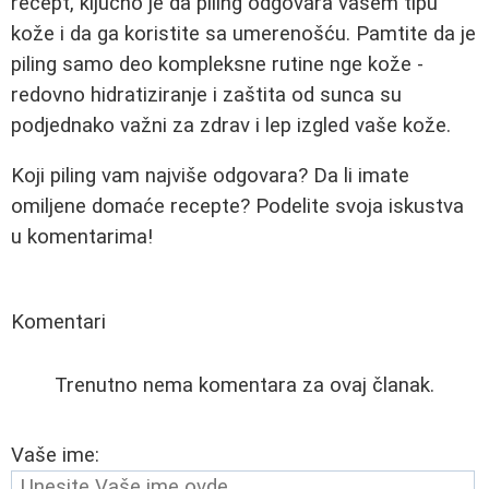
recept, ključno je da piling odgovara vašem tipu
kože i da ga koristite sa umerenošću. Pamtite da je
piling samo deo kompleksne rutine nge kože -
redovno hidratiziranje i zaštita od sunca su
podjednako važni za zdrav i lep izgled vaše kože.
Koji piling vam najviše odgovara? Da li imate
omiljene domaće recepte? Podelite svoja iskustva
u komentarima!
Komentari
Trenutno nema komentara za ovaj članak.
Vaše ime: