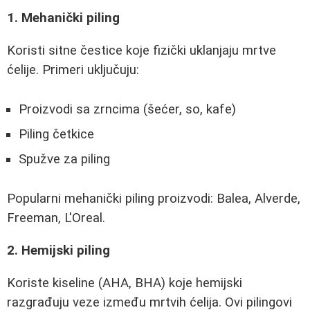
1. Mehanički piling
Koristi sitne čestice koje fizički uklanjaju mrtve
ćelije. Primeri uključuju:
Proizvodi sa zrncima (šećer, so, kafe)
Piling četkice
Spužve za piling
Popularni mehanički piling proizvodi: Balea, Alverde,
Freeman, L'Oreal.
2. Hemijski piling
Koriste kiseline (AHA, BHA) koje hemijski
razgrađuju veze između mrtvih ćelija. Ovi pilingovi