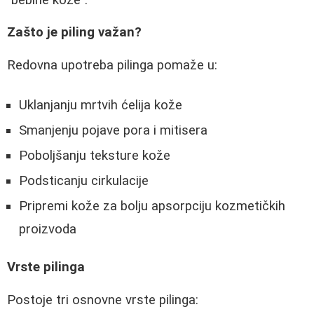
Zašto je piling važan?
Redovna upotreba pilinga pomaže u:
Uklanjanju mrtvih ćelija kože
Smanjenju pojave pora i mitisera
Poboljšanju teksture kože
Podsticanju cirkulacije
Pripremi kože za bolju apsorpciju kozmetičkih
proizvoda
Vrste pilinga
Postoje tri osnovne vrste pilinga: