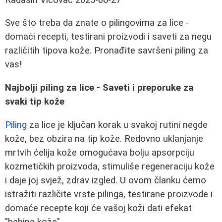
Sve što treba da znate o pilingovima za lice -
domaći recepti, testirani proizvodi i saveti za negu
različitih tipova kože. Pronađite savršeni piling za
vas!
Najbolji piling za lice - Saveti i preporuke za
svaki tip kože
Piling
za lice je ključan korak u svakoj rutini negde
kože, bez obzira na tip kože. Redovno uklanjanje
mrtvih ćelija kože omogućava bolju apsorpciju
kozmetičkih proizvoda, stimuliše regeneraciju kože
i daje joj svjež, zdrav izgled. U ovom članku ćemo
istražiti različite vrste pilinga, testirane proizvode i
domaće recepte koji će vašoj koži dati efekat
"bebine kože".