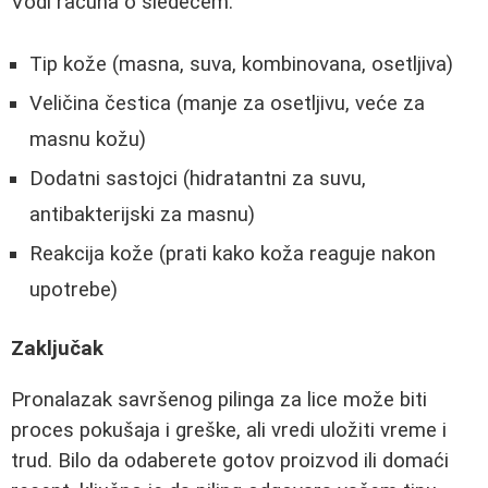
Vodi računa o sledećem:
Tip kože (masna, suva, kombinovana, osetljiva)
Veličina čestica (manje za osetljivu, veće za
masnu kožu)
Dodatni sastojci (hidratantni za suvu,
antibakterijski za masnu)
Reakcija kože (prati kako koža reaguje nakon
upotrebe)
Zaključak
Pronalazak savršenog pilinga za lice može biti
proces pokušaja i greške, ali vredi uložiti vreme i
trud. Bilo da odaberete gotov proizvod ili domaći