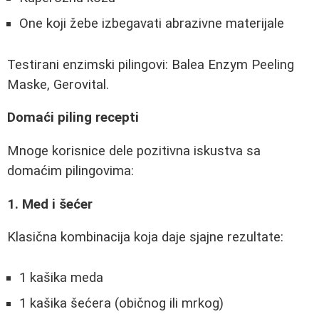
One koji žebe izbegavati abrazivne materijale
Testirani enzimski pilingovi: Balea Enzym Peeling
Maske, Gerovital.
Domaći piling recepti
Mnoge korisnice dele pozitivna iskustva sa
domaćim pilingovima:
1. Med i šećer
Klasična kombinacija koja daje sjajne rezultate:
1 kašika meda
1 kašika šećera (običnog ili mrkog)