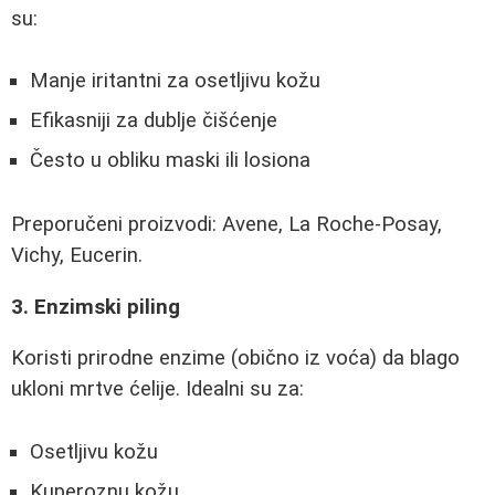
su:
Manje iritantni za osetljivu kožu
Efikasniji za dublje čišćenje
Često u obliku maski ili losiona
Preporučeni proizvodi: Avene, La Roche-Posay,
Vichy, Eucerin.
3. Enzimski piling
Koristi prirodne enzime (obično iz voća) da blago
ukloni mrtve ćelije. Idealni su za:
Osetljivu kožu
Kuperoznu kožu