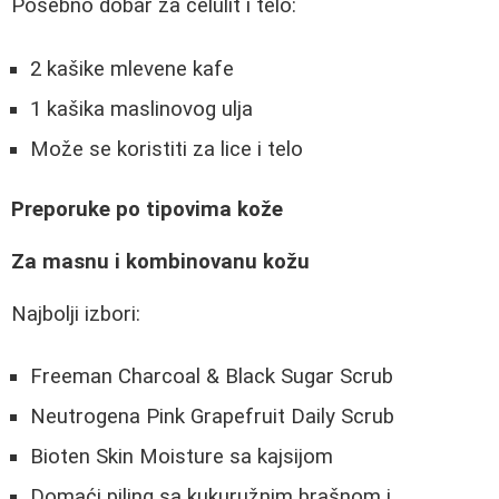
Posebno dobar za celulit i telo:
2 kašike mlevene kafe
1 kašika maslinovog ulja
Može se koristiti za lice i telo
Preporuke po tipovima kože
Za masnu i kombinovanu kožu
Najbolji izbori:
Freeman Charcoal & Black Sugar Scrub
Neutrogena Pink Grapefruit Daily Scrub
Bioten Skin Moisture sa kajsijom
Domaći piling sa kukuružnim brašnom i