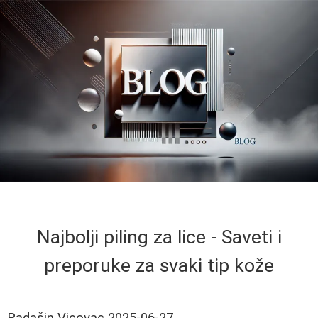
Najbolji piling za lice - Saveti i
preporuke za svaki tip kože
Radašin Vicovac
2025-06-27