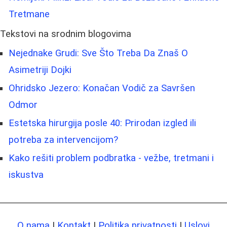
Tretmane
Tekstovi na srodnim blogovima
Nejednake Grudi: Sve Što Treba Da Znaš O
Asimetriji Dojki
Ohridsko Jezero: Konačan Vodič za Savršen
Odmor
Estetska hirurgija posle 40: Prirodan izgled ili
potreba za intervencijom?
Kako rešiti problem podbratka - vežbe, tretmani i
iskustva
O nama
|
Kontakt
|
Politika privatnosti
|
Uslovi