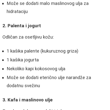
Može se dodati malo maslinovog ulja za
hidrataciju
2. Palenta i jogurt
Odličan za osetljivu kožu:
1 kašika palente (kukuruznog griza)
1 kašika jogurta
Nekoliko kapi kokosovog ulja
Može se dodati eterično ulje narandže za
dodatnu svežinu
3. Kafa i maslinovo ulje