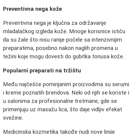
Preventivna nega kože
Preventivna nega je ključna za održavanje
mladalačkog izgleda kože. Mnoge korisnice ističu
da su žale što nisu ranije počele sa intenzivnijim
preparatima, posebno nakon naglih promena u
težini koje mogu dovesti do gubitka tonusa kože.
Popularni preparati na tržištu
Među najčešće pominjanim proizvodima su serumi
i kreme poznatih brendova. Neki od njih se koriste i
u salonima za profesionalne tretmane, gde se
primenjuju uz masažu lica, što daje vidljiv efekat
svežine.
Medicinska kozmetika takođe nudi nove linije