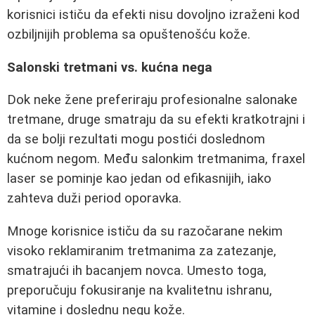
korisnici ističu da efekti nisu dovoljno izraženi kod
ozbiljnijih problema sa opuštenošću kože.
Salonski tretmani vs. kućna nega
Dok neke žene preferiraju profesionalne salonake
tretmane, druge smatraju da su efekti kratkotrajni i
da se bolji rezultati mogu postići doslednom
kućnom negom. Među salonkim tretmanima, fraxel
laser se pominje kao jedan od efikasnijih, iako
zahteva duži period oporavka.
Mnoge korisnice ističu da su razočarane nekim
visoko reklamiranim tretmanima za zatezanje,
smatrajući ih bacanjem novca. Umesto toga,
preporučuju fokusiranje na kvalitetnu ishranu,
vitamine i doslednu negu kože.