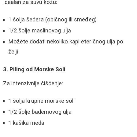
Idealan za suvu kožu:
1 šolja šećera (običnog ili smeđeg)
1/2 šolje maslinovog ulja
Možete dodati nekoliko kapi eteričnog ulja po
želji
3. Piling od Morske Soli
Za intenzivnije čišćenje:
1 šolja krupne morske soli
1/2 šolje bademovog ulja
1 kašika meda