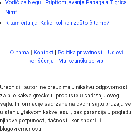
Vodič za Negu i Pripitomljavanje Papagaja Tigrica i
Nimfi
Ritam čitanja: Kako, koliko i zašto čitamo?
O nama
|
Kontakt
|
Politika privatnosti
|
Uslovi
korišćenja
|
Marketinški servisi
Urednici i autori ne preuzimaju nikakvu odgovornost
za bilo kakve greške ili propuste u sadržaju ovog
sajta. Informacije sadržane na ovom sajtu pružaju se
u stanju „takvom kakve jesu“, bez garancija u pogledu
njihove potpunosti, tačnosti, korisnosti ili
blagovremenosti.