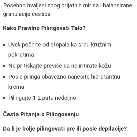
Posebno hvaljeni zbog prijatnih mirisa i balansirane
granulacije čestica.
Kako Pravilno Pilingovati Telo?
Uvek počnite od stopala ka srcu kružnim
pokretima
Ne pritiskajte previše da ne iritirate kožu
Posle pilinga obavezno nanesite hidratantnu
krema
Pilingujte 1-2 puta nedeljno
Česta Pitanja o Pilingovanju
Da li je bolje pilingovati pre ili posle depilacije?