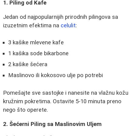
1. Piling od Kafe
Jedan od najpopularnijih prirodnih pilingova sa
izuzetnim efektima na
celulit
:
3 kašike mlevene kafe
1 kašika sode bikarbone
2 kašike šećera
Maslinovo ili kokosovo ulje po potrebi
Pomešajte sve sastojke i nanesite na vlažnu kožu
kružnim pokretima. Ostavite 5-10 minuta preno
nego što operete.
2. Šećerni Piling sa Maslinovim Uljem