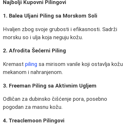
Najbolji Kupovni Pilingovi
1. Balea Uljani Piling sa Morskom Soli
Hvaljen zbog svoje grubosti i efikasnosti. Sadrži
morsku so i ulja koja neguju kožu.
2. Afrodita Šećerni Piling
Kremast
piling
sa mirisom vanile koji ostavlja kožu
mekanom i nahranjenom.
3. Freeman Piling sa Aktivnim Ugljem
Odličan za dubinsko čišćenje pora, posebno
pogodan za masnu kožu.
4. Treaclemoon Pilingovi