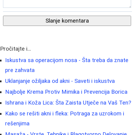
Slanje komentara
Pročitajte i...
Iskustva sa operacijom nosa - Šta treba da znate
pre zahvata
Uklanjanje ožiljaka od akni - Saveti i iskustva
Najbolje Krema Protiv Mimika i Prevencija Borica
Ishrana i Koža Lica: Šta Zaista Utječe na Vaš Ten?
Kako se rešiti akni i fleka: Potraga za uzrokom i
rešenjima
Masaža - Vrste, Tehnike i Blagotvorno Delovanje