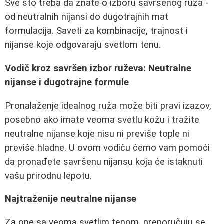
Sve što treba da znate o izboru savršenog ruža -
od neutralnih nijansi do dugotrajnih mat
formulacija. Saveti za kombinacije, trajnost i
nijanse koje odgovaraju svetlom tenu.
Vodič kroz savršen izbor ruževa: Neutralne
nijanse i dugotrajne formule
Pronalaženje idealnog ruža može biti pravi izazov,
posebno ako imate veoma svetlu kožu i tražite
neutralne nijanse koje nisu ni previše tople ni
previše hladne. U ovom vodiču ćemo vam pomoći
da pronađete savršenu nijansu koja će istaknuti
vašu prirodnu lepotu.
Najtraženije neutralne nijanse
Za one sa veoma svetlim tenom, preporučuju se