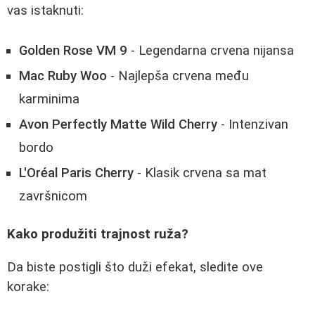
vas istaknuti:
Golden Rose VM 9
- Legendarna crvena nijansa
Mac Ruby Woo
- Najlepša crvena među
karminima
Avon Perfectly Matte Wild Cherry
- Intenzivan
bordo
L'Oréal Paris Cherry
- Klasik crvena sa mat
završnicom
Kako produžiti trajnost ruža?
Da biste postigli što duži efekat, sledite ove
korake: