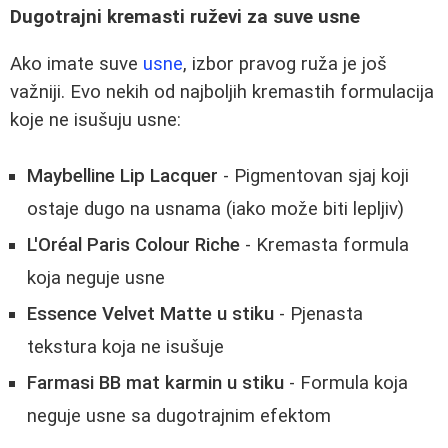
Dugotrajni kremasti ruževi za suve usne
Ako imate suve
usne
, izbor pravog ruža je još
važniji. Evo nekih od najboljih kremastih formulacija
koje ne isušuju usne:
Maybelline Lip Lacquer
- Pigmentovan sjaj koji
ostaje dugo na usnama (iako može biti lepljiv)
L'Oréal Paris Colour Riche
- Kremasta formula
koja neguje usne
Essence Velvet Matte u stiku
- Pjenasta
tekstura koja ne isušuje
Farmasi BB mat karmin u stiku
- Formula koja
neguje usne sa dugotrajnim efektom