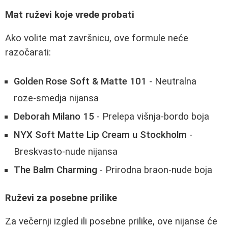
Mat ruževi koje vrede probati
Ako volite mat završnicu, ove formule neće
razočarati:
Golden Rose Soft & Matte 101
- Neutralna
roze-smedja nijansa
Deborah Milano 15
- Prelepa višnja-bordo boja
NYX Soft Matte Lip Cream u Stockholm
-
Breskvasto-nude nijansa
The Balm Charming
- Prirodna braon-nude boja
Ruževi za posebne prilike
Za večernji izgled ili posebne prilike, ove nijanse će