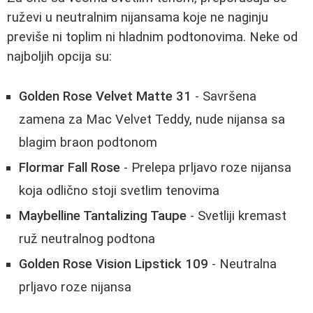
ruževi u neutralnim nijansama koje ne naginju
previše ni toplim ni hladnim podtonovima. Neke od
najboljih opcija su:
Golden Rose Velvet Matte 31
- Savršena
zamena za Mac Velvet Teddy, nude nijansa sa
blagim braon podtonom
Flormar Fall Rose
- Prelepa prljavo roze nijansa
koja odlično stoji svetlim tenovima
Maybelline Tantalizing Taupe
- Svetliji kremast
ruž neutralnog podtona
Golden Rose Vision Lipstick 109
- Neutralna
prljavo roze nijansa