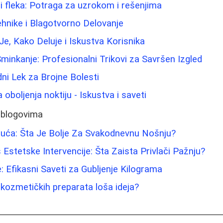
 i fleka: Potraga za uzrokom i rešenjima
hnike i Blagotvorno Delovanje
Je, Kako Deluje i Iskustva Korisnika
Sminkanje: Profesionalni Trikovi za Savršen Izgled
dni Lek za Brojne Bolesti
 oboljenja noktiju - Iskustva i saveti
 blogovima
buća: Šta Je Bolje Za Svakodnevnu Nošnju?
 Estetske Intervencije: Šta Zaista Privlači Pažnju?
: Efikasni Saveti za Gubljenje Kilograma
 kozmetičkih preparata loša ideja?