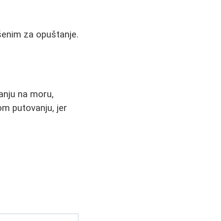
ršenim za opuštanje.
anju na moru,
om putovanju, jer