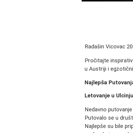
Radašin Vicovac
20
Pročitajte inspirat
u Austriji i egzotičn
Najlepša Putovanj
Letovanje u Ulcinju
Nedavno putovanje u
Putovalo se u društv
Najlepše su bile pr