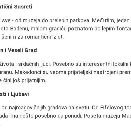
tični Susreti
di sve - od muzeja do prelepih parkova. Međutim, jedan 
oseta Badenu, malom gradiću poznatom po lepim fontan
ršenim za romantični izlet.
n i Veseli Grad
života i srdačnih ljudi. Posebno su interesantni lokalni
hranu. Makedonci su veoma prijateljski nastrojeni prem
 čini još prijatnijim.
sti i Ljubavi
an od najmagovičnijih gradova na svetu. Od Eifelovog to
rada ima nešto posebno da ponudi. Poseta muzeju Ma
.