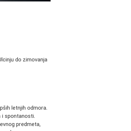
i
Ulcinju do zimovanja
pših letnjih odmora.
a i spontanosti.
odevnog predmeta,