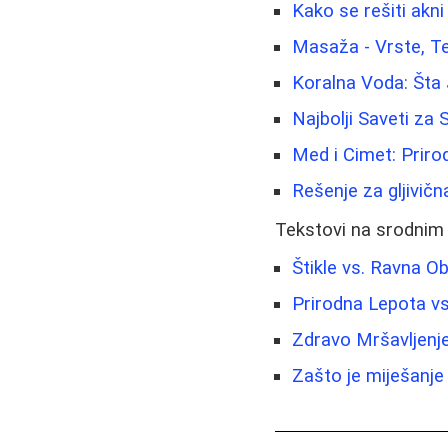
Kako se rešiti akni
Masaža - Vrste, Te
Koralna Voda: Šta 
Najbolji Saveti za 
Med i Cimet: Priro
Rešenje za gljivična
Tekstovi na srodnim
Štikle vs. Ravna O
Prirodna Lepota vs
Zdravo Mršavljenje
Zašto je miješanje