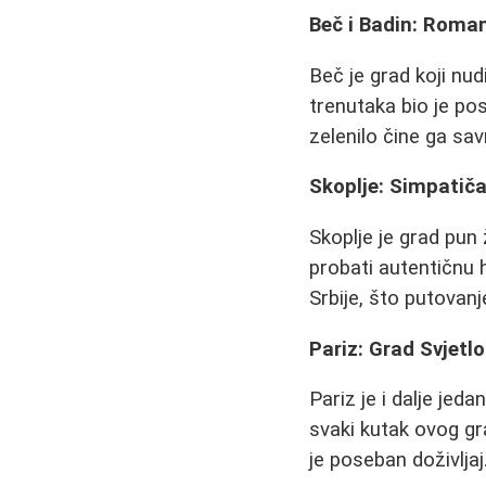
Beč i Badin: Roman
Beč je grad koji nu
trenutaka bio je p
zelenilo čine ga sav
Skoplje: Simpatiča
Skoplje je grad pun 
probati autentičnu 
Srbije, što putovanje
Pariz: Grad Svjetlo
Pariz je i dalje jed
svaki kutak ovog g
je poseban doživljaj