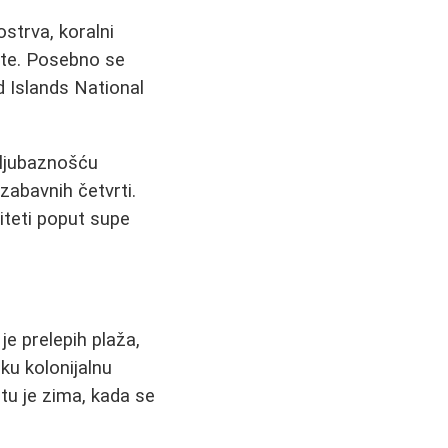
strva, koralni
ste. Posebno se
d Islands National
 ljubaznošću
zabavnih četvrti.
iteti poput supe
je prelepih plaža,
ku kolonijalnu
tu je zima, kada se