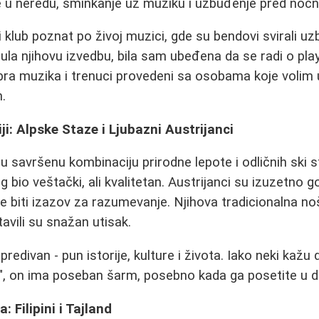
e u neredu, šminkanje uz muziku i uzbuđenje pred noć
ni klub poznat po živoj muzici, gde su bendovi svirali u
la njihovu izvedbu, bila sam ubeđena da se radi o playb
obra muzika i trenuci provedeni sa osobama koje volim u
.
ji: Alpske Staze i Ljubazni Austrijanci
aju savršenu kombinaciju prirodne lepote i odličnih ski 
 bio veštački, ali kvalitetan. Austrijanci su izuzetno go
e biti izazov za razumevanje. Njihova tradicionalna noš
tavili su snažan utisak.
redivan - pun istorije, kulture i života. Iako neki kažu
d", on ima poseban šarm, posebno kada ga posetite u 
 Filipini i Tajland