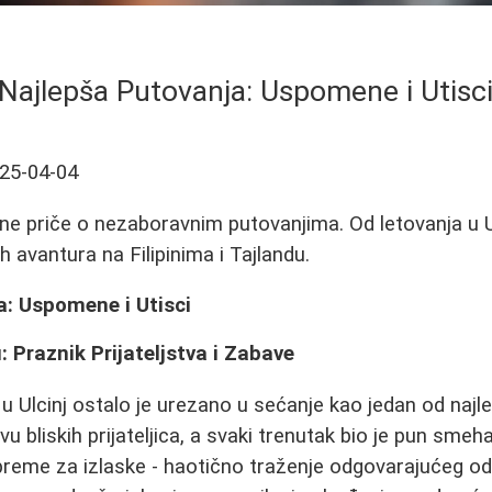
Najlepša Putovanja: Uspomene i Utisc
25-04-04
ivne priče o nezaboravnim putovanjima. Od letovanja u 
ih avantura na Filipinima i Tajlandu.
a: Uspomene i Utisci
: Praznik Prijateljstva i Zabave
 Ulcinj ostalo je urezano u sećanje kao jedan od najle
u bliskih prijateljica, a svaki trenutak bio je pun smeh
ipreme za izlaske - haotično traženje odgovarajućeg 