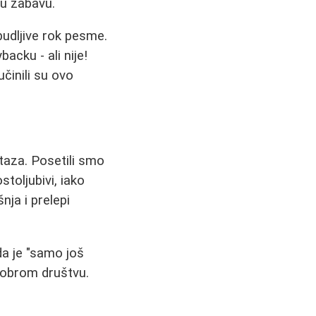
nu zabavu.
zbudljive rok pesme.
acku - ali nije!
činili su ovo
staza. Posetili smo
stoljubivi, iako
nja i prelepi
 da je "samo još
dobrom društvu.