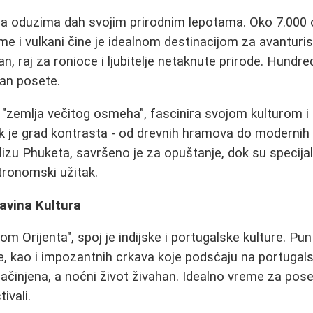
koja oduzima dah svojim prirodnim lepotama. Oko 7.000 o
me i vulkani čine je idealnom destinacijom za avanturi
n, raj za ronioce i ljubitelje netaknute prirode. Hundre
dan posete.
 "zemlja večitog osmeha", fascinira svojom kulturom i
 je grad kontrasta - od drevnih hramova do modernih 
izu Phuketa, savršeno je za opuštanje, dok su specijal
ronomski užitak.
avina Kultura
m Orijenta", spoj je indijske i portugalske kulture. Pun 
e, kao i impozantnih crkava koje podsćaju na portugals
začinjena, a noćni život živahan. Idealno vreme za pose
ivali.