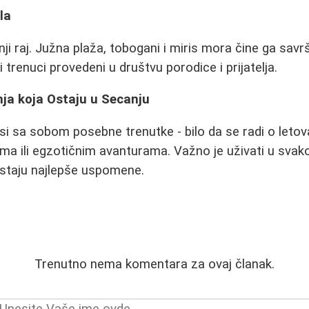
la
nji raj. Južna plaža, tobogani i miris mora čine ga sav
trenuci provedeni u društvu porodice i prijatelja.
nja koja Ostaju u Secanju
i sa sobom posebne trenutke - bilo da se radi o letov
ma ili egzotičnim avanturama. Važno je uživati u svak
ostaju najlepše uspomene.
Trenutno nema komentara za ovaj članak.