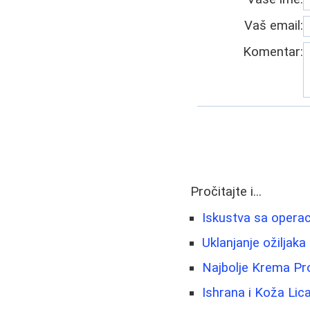
Vaš email:
Komentar:
Pročitajte i...
Iskustva sa operac
Uklanjanje ožiljaka 
Najbolje Krema Pro
Ishrana i Koža Lic