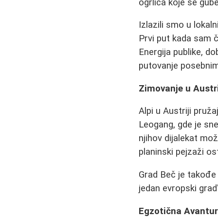
ogrlica koje se gub
Izlazili smo u lokal
Prvi put kada sam ču
Energija publike, d
putovanje posebnim
Zimovanje u Austri
Alpi u Austriji pruž
Leogang, gde je sneg
njihov dijalekat mož
planinski pejzaži os
Grad Beč je takođe p
jedan evropski gra
Egzotična Avantura: