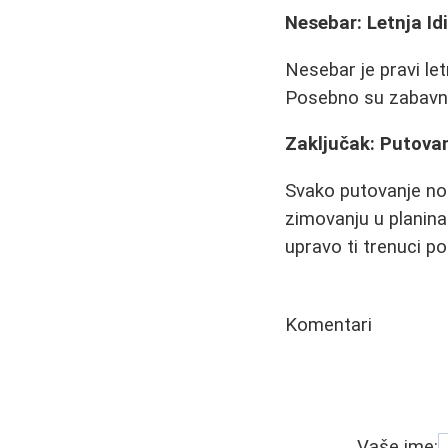
Nesebar: Letnja Idi
Nesebar je pravi let
Posebno su zabavni 
Zaključak: Putova
Svako putovanje nos
zimovanju u planina
upravo ti trenuci p
Komentari
Vaše ime: