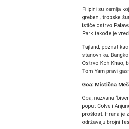
Filipini su zemlja 
grebeni, tropske šu
ističe ostrvo Palawa
Park takođe je vre
Tajland, poznat kao
stanovnika. Bangkok
Ostrvo Koh Khao, bl
Tom Yam pravi gast
Goa: Mistična Meš
Goa, nazvana "bisero
poput Colve i Anjun
prošlost. Hrana je 
održavaju brojni fest