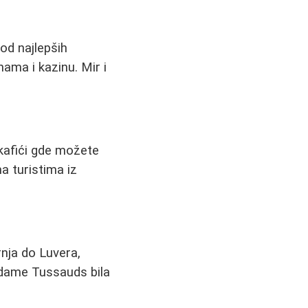
od najlepših
ama i kazinu. Mir i
 kafići gde možete
a turistima iz
rnja do Luvera,
dame Tussauds bila