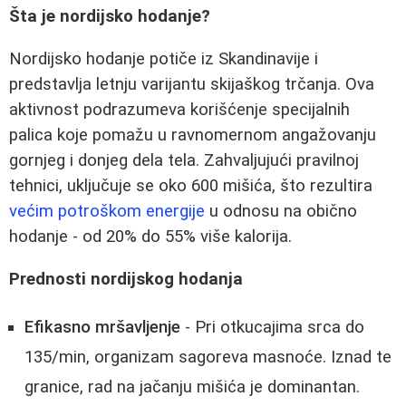
Šta je nordijsko hodanje?
Nordijsko hodanje potiče iz Skandinavije i
predstavlja letnju varijantu skijaškog trčanja. Ova
aktivnost podrazumeva korišćenje specijalnih
palica koje pomažu u ravnomernom angažovanju
gornjeg i donjeg dela tela. Zahvaljujući pravilnoj
tehnici, uključuje se oko 600 mišića, što rezultira
većim potroškom energije
u odnosu na obično
hodanje - od 20% do 55% više kalorija.
Prednosti nordijskog hodanja
Efikasno mršavljenje
- Pri otkucajima srca do
135/min, organizam sagoreva masnoće. Iznad te
granice, rad na jačanju mišića je dominantan.