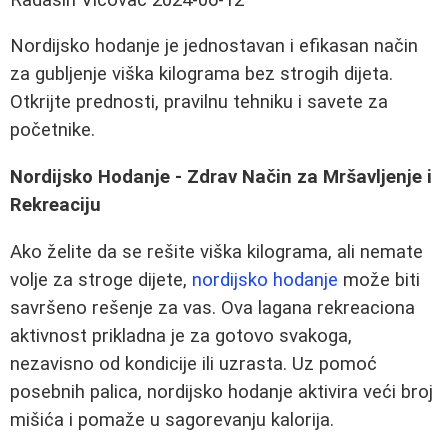
Nordijsko hodanje je jednostavan i efikasan način
za gubljenje viška kilograma bez strogih dijeta.
Otkrijte prednosti, pravilnu tehniku i savete za
početnike.
Nordijsko Hodanje - Zdrav Način za Mršavljenje i
Rekreaciju
Ako želite da se rešite viška kilograma, ali nemate
volje za stroge dijete,
nordijsko hodanje
može biti
savršeno rešenje za vas. Ova lagana rekreaciona
aktivnost prikladna je za gotovo svakoga,
nezavisno od kondicije ili uzrasta. Uz pomoć
posebnih palica, nordijsko hodanje aktivira veći broj
mišića i pomaže u sagorevanju kalorija.