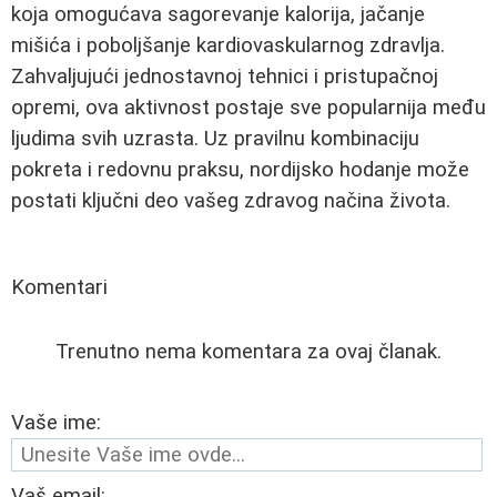
koja omogućava sagorevanje kalorija, jačanje
mišića i poboljšanje kardiovaskularnog zdravlja.
Zahvaljujući jednostavnoj tehnici i pristupačnoj
opremi, ova aktivnost postaje sve popularnija među
ljudima svih uzrasta. Uz pravilnu kombinaciju
pokreta i redovnu praksu, nordijsko hodanje može
postati ključni deo vašeg zdravog načina života.
Komentari
Trenutno nema komentara za ovaj članak.
Vaše ime:
Vaš email: