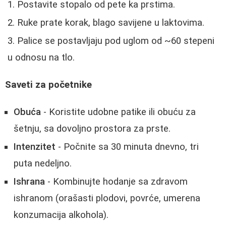
Postavite stopalo od pete ka prstima.
Ruke prate korak, blago savijene u laktovima.
Palice se postavljaju pod uglom od ~60 stepeni
u odnosu na tlo.
Saveti za početnike
Obuća
- Koristite udobne patike ili obuću za
šetnju, sa dovoljno prostora za prste.
Intenzitet
- Počnite sa 30 minuta dnevno, tri
puta nedeljno.
Ishrana
- Kombinujte hodanje sa zdravom
ishranom (orašasti plodovi, povrće, umerena
konzumacija alkohola).