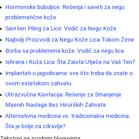
Hormonske bubuljice: Rešenja i saveti za negu
problematične kože
Savršen Piling za Lice: Vodič za Negu Kože
Najbolji Proizvodi za Negu Kože Lica Tokom Zime
Borba sa problemima kože: Vodič za negu lica
Ishrana i Koža Lica: Šta Zaista Utječe na Vaš Ten?
Implantati u jagodicama: sve što treba da znate o
ovom estetskom zahvatu
Ultrazvučna Kavitacija: Rešenje za Smanjenje
Masnih Naslaga Bez Hirurških Zahvata
Alternativna medicina vs. tradicionalna medicina:
Šta je bolje za zdravlje?
Tekstovi na srodnim blogovima