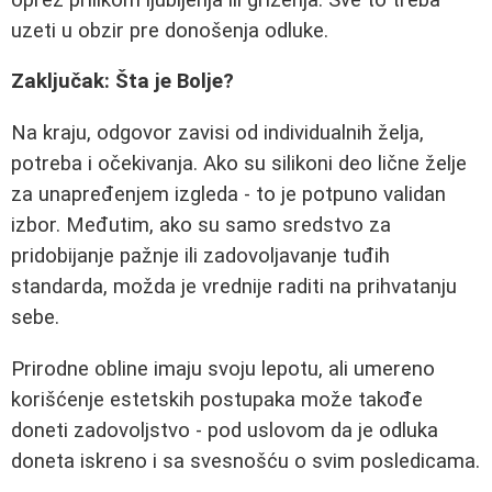
uzeti u obzir pre donošenja odluke.
Zaključak: Šta je Bolje?
Na kraju, odgovor zavisi od individualnih želja,
potreba i očekivanja. Ako su silikoni deo lične želje
za unapređenjem izgleda - to je potpuno validan
izbor. Međutim, ako su samo sredstvo za
pridobijanje pažnje ili zadovoljavanje tuđih
standarda, možda je vrednije raditi na prihvatanju
sebe.
Prirodne obline imaju svoju lepotu, ali umereno
korišćenje estetskih postupaka može takođe
doneti zadovoljstvo - pod uslovom da je odluka
doneta iskreno i sa svesnošću o svim posledicama.