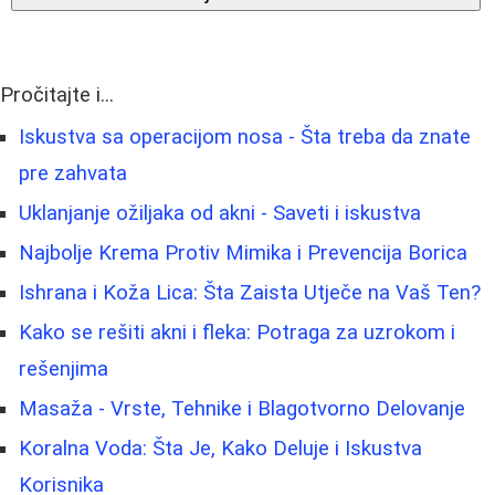
Pročitajte i...
Iskustva sa operacijom nosa - Šta treba da znate
pre zahvata
Uklanjanje ožiljaka od akni - Saveti i iskustva
Najbolje Krema Protiv Mimika i Prevencija Borica
Ishrana i Koža Lica: Šta Zaista Utječe na Vaš Ten?
Kako se rešiti akni i fleka: Potraga za uzrokom i
rešenjima
Masaža - Vrste, Tehnike i Blagotvorno Delovanje
Koralna Voda: Šta Je, Kako Deluje i Iskustva
Korisnika