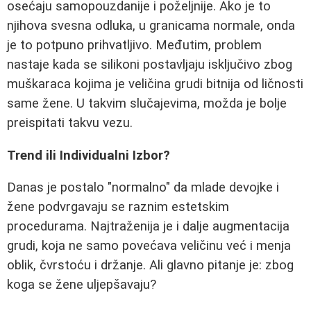
osećaju samopouzdanije i poželjnije. Ako je to
njihova svesna odluka, u granicama normale, onda
je to potpuno prihvatljivo. Međutim, problem
nastaje kada se silikoni postavljaju isključivo zbog
muškaraca kojima je veličina grudi bitnija od ličnosti
same žene. U takvim slučajevima, možda je bolje
preispitati takvu vezu.
Trend ili Individualni Izbor?
Danas je postalo "normalno" da mlade devojke i
žene podvrgavaju se raznim estetskim
procedurama. Najtraženija je i dalje augmentacija
grudi, koja ne samo povećava veličinu već i menja
oblik, čvrstoću i držanje. Ali glavno pitanje je: zbog
koga se žene uljepšavaju?