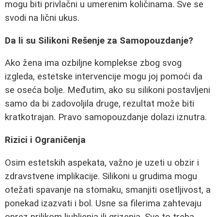
mogu biti privlačni u umerenim količinama. Sve se
svodi na lični ukus.
Da li su Silikoni Rešenje za Samopouzdanje?
Ako žena ima ozbiljne komplekse zbog svog
izgleda, estetske intervencije mogu joj pomoći da
se oseća bolje. Međutim, ako su silikoni postavljeni
samo da bi zadovoljila druge, rezultat može biti
kratkotrajan. Pravo samopouzdanje dolazi iznutra.
Rizici i Ograničenja
Osim estetskih aspekata, važno je uzeti u obzir i
zdravstvene implikacije. Silikoni u grudima mogu
otežati spavanje na stomaku, smanjiti osetljivost, a
ponekad izazvati i bol. Usne sa filerima zahtevaju
oprez prilikom ljubljenja ili grizenja. Sve to treba