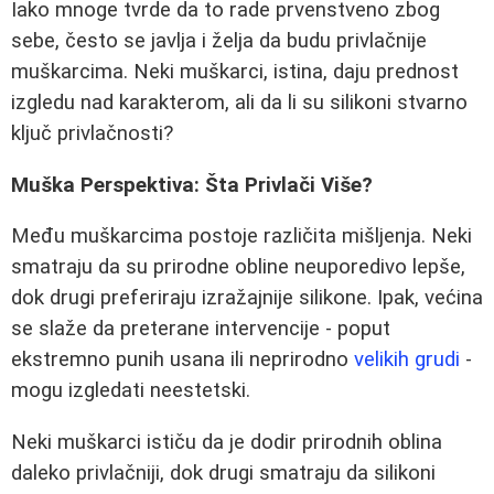
Iako mnoge tvrde da to rade prvenstveno zbog
sebe, često se javlja i želja da budu privlačnije
muškarcima. Neki muškarci, istina, daju prednost
izgledu nad karakterom, ali da li su silikoni stvarno
ključ privlačnosti?
Muška Perspektiva: Šta Privlači Više?
Među muškarcima postoje različita mišljenja. Neki
smatraju da su prirodne obline neuporedivo lepše,
dok drugi preferiraju izražajnije silikone. Ipak, većina
se slaže da preterane intervencije - poput
ekstremno punih usana ili neprirodno
velikih grudi
-
mogu izgledati neestetski.
Neki muškarci ističu da je dodir prirodnih oblina
daleko privlačniji, dok drugi smatraju da silikoni