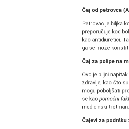
Čaj od petrovca (
Petrovac je biljka k
preporučuje kod bole
kao antidiuretici. T
ga se može koristiti 
Čaj za polipe na m
Ovo je biljni napita
zdravlje, kao što su
mogu poboljšati prot
se kao
pomoćni fak
medicinski tretman
Čajevi za podršku 