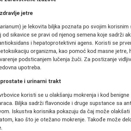
zdravlje jetre
marianum
) je lekovita biljka poznata po svojim korisnim
aj od sikavice se pravi od njenog semena koje sadrži ak
antioksidans i hepatoprotektivni agens. Koristi se prve
 detoksikaciju organizma, kao pomoć kod masne jetre, he
arenje podsticanjem lučenja žuči. Za postizanje vidljiv
redovna upotreba.
prostate i urinarni trakt
vrbovice koristi se u olakšanju mokrenja i kod benigne 
aca. Biljka sadrži flavonoide i druge supstance sa ant
tvom. Iskustva korisnika pokazuju da čaj može olakšat
tom, kao što je otežano mokrenje. Takođe može delo
e.