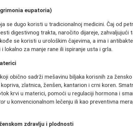
Agrimonia eupatoria)
oja se dugo koristi u tradicionalnoj medicini. Čaj od p
sti digestivnog trakta, naročito dijareje, zahvaljujući t
akođe se koristi u urološkim čajevima, a ima i antibakte
i lokalno za manje rane ili ispiranje usta i grla.
aterici
k koji obično sadrži mešavinu biljaka korisnih za žensk
 kopriva, zlatnica, ženšen, kantarion i crni koren. Smat
ok krvi u materici, pomoći u regulaciji hormona i smanj
tor
u konvencionalnom lečenju ili kao preventivna mera,
.
ženskom zdravlju i plodnosti