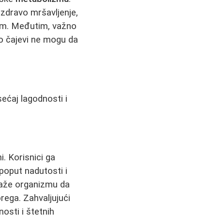
 zdravo mršavljenje,
zam. Međutim, važno
mo čajevi ne mogu da
ećaj lagodnosti i
i. Korisnici ga
poput nadutosti i
aže organizmu da
rega. Zahvaljujući
osti i štetnih