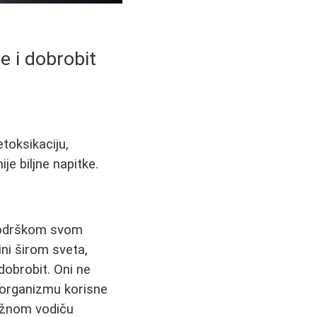
je i dobrobit
etoksikaciju,
je biljne napitke.
a podrškom svom
ini širom sveta,
dobrobit. Oni ne
i organizmu korisne
ežnom vodiču