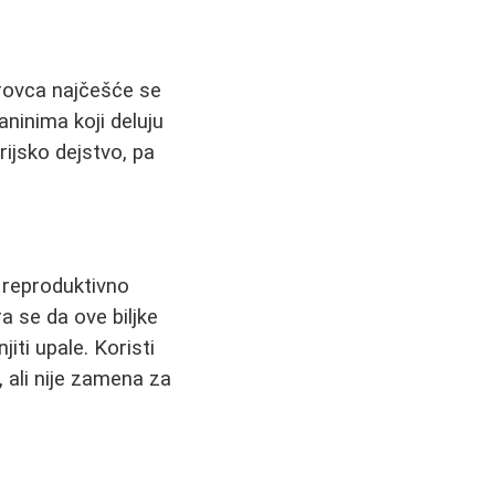
etrovca najčešće se
aninima koji deluju
rijsko dejstvo, pa
o reproduktivno
ra se da ove biljke
iti upale. Koristi
 ali nije zamena za