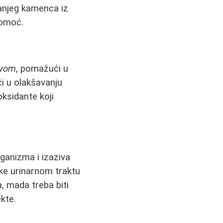
manjeg kamenca iz
pomoć.
tvom
, pomažući u
i u olakšavanju
oksidante koji
rganizma i izaziva
ke urinarnom traktu
, mada treba biti
kte.