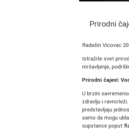
Prirodni čaj
Radašin Vicovac
20
Istražite svet priro
mršavljenje, podršku
Prirodni čajevi: Vo
U brzini savremenog
zdravlju i ravnoteži
predstavljaju jedno
samo da mogu ublaži
supstance poput
fl