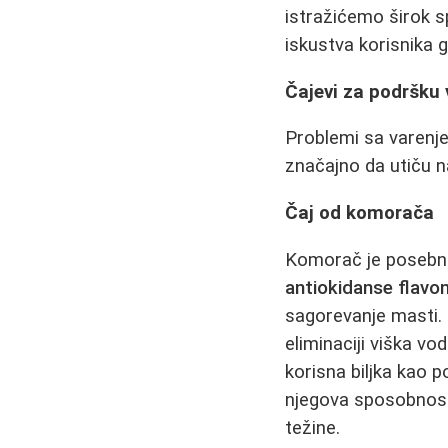
istražićemo širok s
iskustva korisnika g
Čajevi za podršku
Problemi sa varenj
značajno da utiču n
Čaj od komorača
Komorač je posebno 
antiokidanse flavono
sagorevanje masti.
eliminaciji viška vo
korisna biljka kao p
njegova sposobnost
težine.