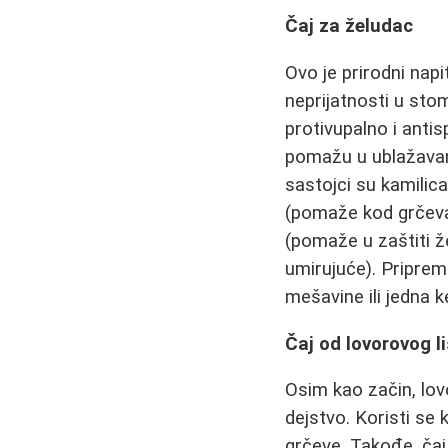
Čaj za želudac
Ovo je prirodni nap
neprijatnosti u stom
protivupalno i antis
pomažu u ublažavan
sastojci su kamilica
(pomaže kod grčeva 
(pomaže u zaštiti ž
umirujuće). Priprema
mešavine ili jedna k
Čaj od lovorovog l
Osim kao začin, lovo
dejstvo. Koristi se
grčeve. Takođe, ča