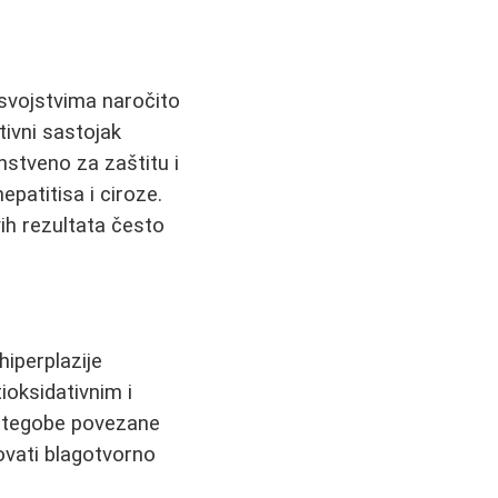
 svojstvima naročito
tivni sastojak
nstveno za zaštitu i
patitisa i ciroze.
ih rezultata često
hiperplazije
ioksidativnim i
i tegobe povezane
vati blagotvorno