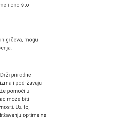
eme i ono što
nih grčeva, mogu
enja.
Drži prirodne
izma i podržavaju
že pomoći u
rač može biti
nosti. Uz to,
državanju optimalne