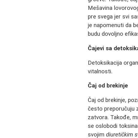
Mešavina lovorovog 
pre svega jer svi s
je napomenuti da be
budu dovoljno efika
Čajevi sa detoksik
Detoksikacija organ
vitalnosti.
Čaj od brekinje
Čaj od brekinje, poz
često preporučuju z
zatvora. Takođe, m
se oslobodi toksina
svojim
diuretičkim 