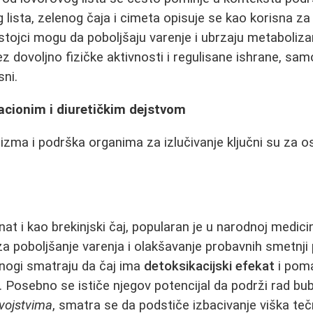
lista, zelenog čaja i cimeta opisuje se kao korisna za
astojci mogu da poboljšaju varenje i ubrzaju metaboli
z dovoljno fizičke aktivnosti i regulisane ishrane, sa
sni.
acionim i diuretičkim dejstvom
izma i podrška organima za izlučivanje ključni su za os
nat i kao brekinjski čaj, popularan je u narodnoj medicin
a poboljšanje varenja i olakšavanje probavnih smetnji 
nogi smatraju da čaj ima
detoksikacijski efekat
i pom
. Posebno se ističe njegov potencijal da podrži rad bub
svojstvima
, smatra se da podstiče izbacivanje viška tečn