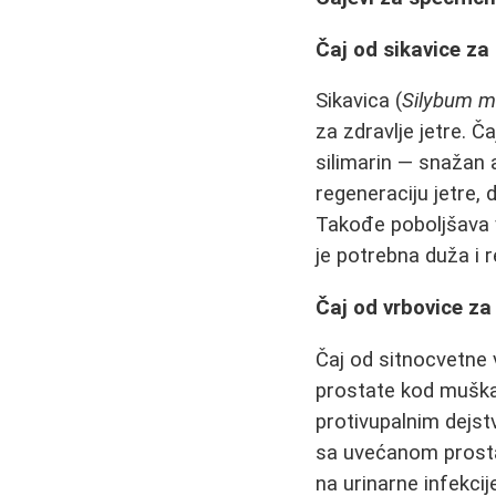
Čaj od sikavice za 
Sikavica (
Silybum 
za zdravlje jetre. Č
silimarin — snažan 
regeneraciju jetre,
Takođe poboljšava v
je potrebna duža i 
Čaj od vrbovice za 
Čaj od sitnocvetne 
prostate kod muškar
protivupalnim dejs
sa uvećanom prosta
na urinarne infekcij