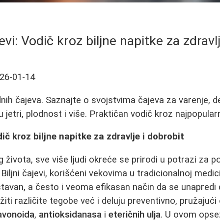
evi: Vodič kroz biljne napitke za zdravl
26-01-14
dnih čajeva. Saznajte o svojstvima čajeva za varenje, d
 jetri, plodnost i više. Praktičan vodič kroz najpopularni
dič kroz biljne napitke za zdravlje i dobrobit
 života, sve više ljudi okreće se prirodi u potrazi z
. Biljni čajevi, korišćeni vekovima u tradicionalnoj medic
stavan, a često i veoma efikasan način da se unapredi 
ti različite tegobe već i deluju preventivno, pružajuć
avonoida
,
antioksidanasa
i
eteričnih ulja
. U ovom ops