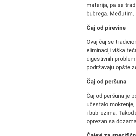
materija, pa se tra
bubrega. Međutim, 
Čaj od pirevine
Ovaj čaj se tradicio
eliminaciji viška t
digestivnih problema
podržavaju opšte z
Čaj od peršuna
Čaj od peršuna je p
učestalo mokrenje,
i bubrezima. Takođe
oprezan sa dozama 
Čajevi za specifič