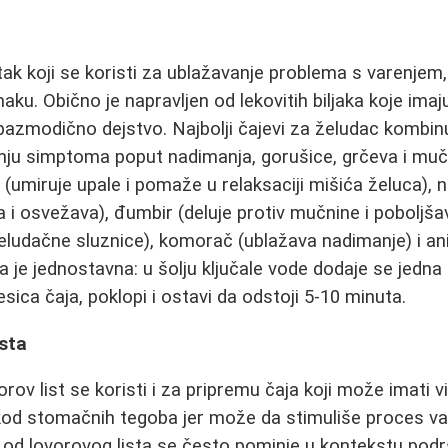
itak koji se koristi za ublažavanje problema s varenjem
aku. Obično je napravljen od lekovitih biljaka koje imaj
pazmodično dejstvo. Najbolji čajevi za želudac kombinuj
ju simptoma poput nadimanja, gorušice, grčeva i muč
 (umiruje upale i pomaže u relaksaciji mišića želuca), n
i osvežava), đumbir (deluje protiv mučnine i poboljšav
eludačne sluznice), komorač (ublažava nadimanje) i ani
 je jednostavna: u šolju ključale vode dodaje se jedna 
esica čaja, poklopi i ostavi da odstoji 5-10 minuta.
ista
rov list se koristi i za pripremu čaja koji može imati 
 kod stomačnih tegoba jer može da stimuliše proces var
j od lovorovog lista se često pominje u kontekstu pod