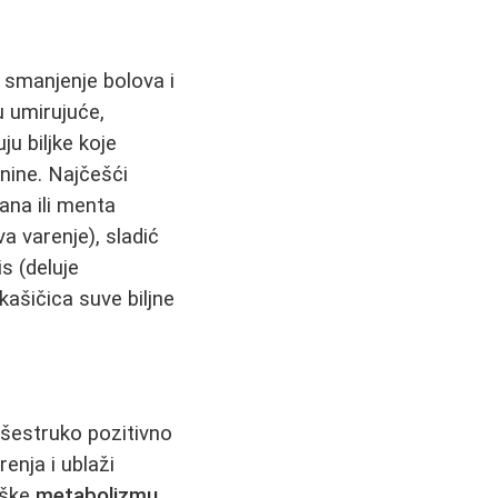
, smanjenje bolova i
u umirujuće,
u biljke koje
nine. Najčešći
ana ili menta
a varenje), sladić
s (deluje
kašičica suve biljne
višestruko pozitivno
enja i ublaži
rške
metabolizmu
.