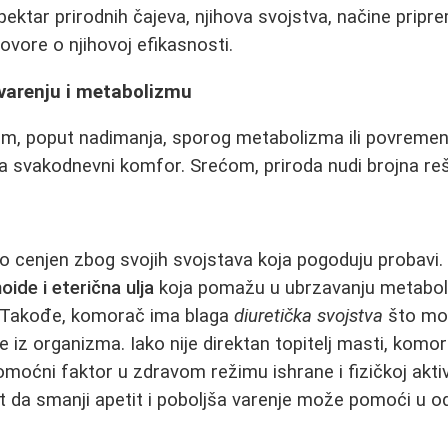
pektar prirodnih čajeva, njihova svojstva, načine pripr
ovore o njihovoj efikasnosti.
 varenju i metabolizmu
em, poput nadimanja, sporog metabolizma ili povreme
a svakodnevni komfor. Srećom, priroda nudi brojna reš
cenjen zbog svojih svojstava koja pogoduju probavi. 
ide i eterična ulja
koja pomažu u ubrzavanju metabol
 Takođe, komorač ima blaga
diuretička svojstva
što mo
de iz organizma. Iako nije direktan topitelj masti, komo
omoćni faktor u zdravom režimu ishrane i fizičkoj aktiv
 da smanji apetit i poboljša varenje može pomoći u o