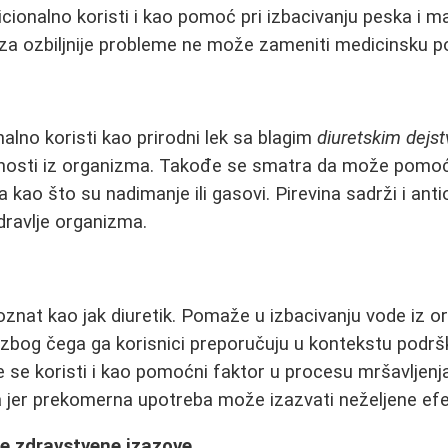
dicionalno koristi i kao pomoć pri izbacivanju peska i 
za ozbiljnije probleme ne može zameniti medicinsku 
nalno koristi kao prirodni lek sa blagim
diuretskim dejs
ečnosti iz organizma. Takođe se smatra da može pomoć
 kao što su nadimanje ili gasovi. Pirevina sadrži i anti
dravlje organizma.
oznat kao jak diuretik. Pomaže u izbacivanju vode iz o
 zbog čega ga korisnici preporučuju u kontekstu podrš
 se koristi i kao pomoćni faktor u procesu mršavljenja
jer prekomerna upotreba može izazvati neželjene efe
ne zdravstvene izazove