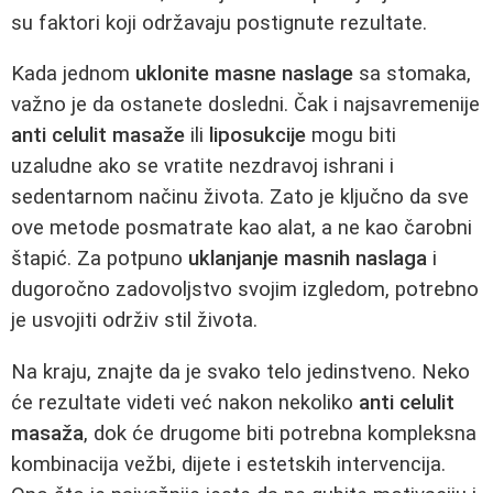
su faktori koji održavaju postignute rezultate.
Kada jednom
uklonite masne naslage
sa stomaka,
važno je da ostanete dosledni. Čak i najsavremenije
anti celulit masaže
ili
liposukcije
mogu biti
uzaludne ako se vratite nezdravoj ishrani i
sedentarnom načinu života. Zato je ključno da sve
ove metode posmatrate kao alat, a ne kao čarobni
štapić. Za potpuno
uklanjanje masnih naslaga
i
dugoročno zadovoljstvo svojim izgledom, potrebno
je usvojiti održiv stil života.
Na kraju, znajte da je svako telo jedinstveno. Neko
će rezultate videti već nakon nekoliko
anti celulit
masaža
, dok će drugome biti potrebna kompleksna
kombinacija vežbi, dijete i estetskih intervencija.