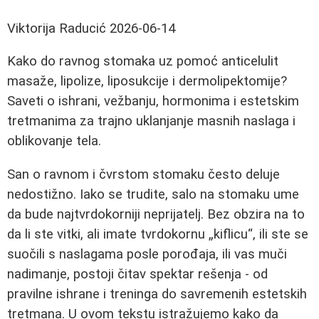
Viktorija Raducić
2026-06-14
Kako do ravnog stomaka uz pomoć anticelulit
masaže, lipolize, liposukcije i dermolipektomije?
Saveti o ishrani, vežbanju, hormonima i estetskim
tretmanima za trajno uklanjanje masnih naslaga i
oblikovanje tela.
San o ravnom i čvrstom stomaku često deluje
nedostižno. Iako se trudite, salo na stomaku ume
da bude najtvrdokorniji neprijatelj. Bez obzira na to
da li ste vitki, ali imate tvrdokornu „kiflicu“, ili ste se
suočili s naslagama posle porođaja, ili vas muči
nadimanje, postoji čitav spektar rešenja - od
pravilne ishrane i treninga do savremenih estetskih
tretmana. U ovom tekstu istražujemo kako da