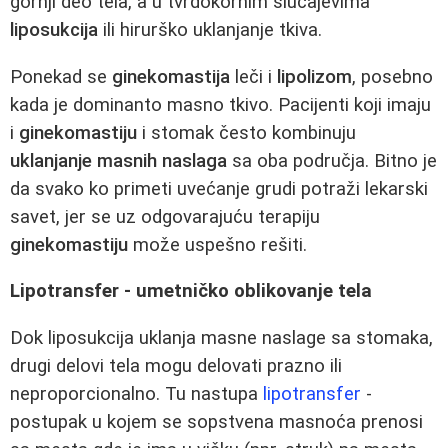
gornji deo tela, a u tvrdokornim slučajevima
liposukcija
ili hirurško uklanjanje tkiva.
Ponekad se
ginekomastija
leči i
lipolizom
, posebno
kada je dominanto masno tkivo. Pacijenti koji imaju
i
ginekomastiju
i stomak često kombinuju
uklanjanje masnih naslaga
sa oba područja. Bitno je
da svako ko primeti uvećanje grudi potraži lekarski
savet, jer se uz odgovarajuću terapiju
ginekomastiju
može uspešno rešiti.
Lipotransfer - umetničko oblikovanje tela
Dok liposukcija uklanja masne naslage sa stomaka,
drugi delovi tela mogu delovati prazno ili
neproporcionalno. Tu nastupa
lipotransfer
-
postupak u kojem se sopstvena masnoća prenosi