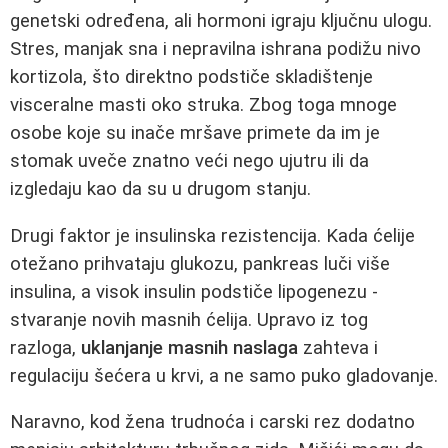
genetski određena, ali hormoni igraju ključnu ulogu.
Stres, manjak sna i nepravilna ishrana podižu nivo
kortizola, što direktno podstiče skladištenje
visceralne masti oko struka. Zbog toga mnoge
osobe koje su inače mršave primete da im je
stomak uveče znatno veći nego ujutru ili da
izgledaju kao da su u drugom stanju.
Drugi faktor je insulinska rezistencija. Kada ćelije
otežano prihvataju glukozu, pankreas luči više
insulina, a visok insulin podstiče lipogenezu -
stvaranje novih masnih ćelija. Upravo iz tog
razloga,
uklanjanje masnih naslaga
zahteva i
regulaciju šećera u krvi, a ne samo puko gladovanje.
Naravno, kod žena trudnoća i carski rez dodatno