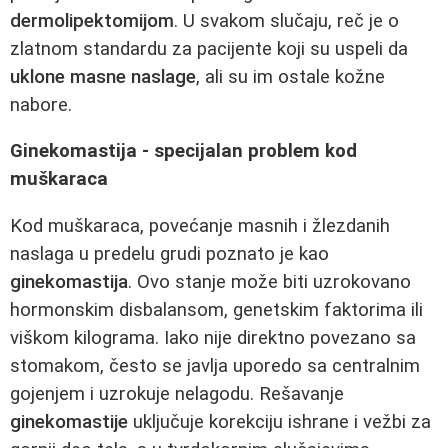
dermolipektomijom
. U svakom slučaju, reč je o
zlatnom standardu za pacijente koji su uspeli da
uklone masne naslage
, ali su im ostale kožne
nabore.
Ginekomastija - specijalan problem kod
muškaraca
Kod muškaraca, povećanje masnih i žlezdanih
naslaga u predelu grudi poznato je kao
ginekomastija
. Ovo stanje može biti uzrokovano
hormonskim disbalansom, genetskim faktorima ili
viškom kilograma. Iako nije direktno povezano sa
stomakom, često se javlja uporedo sa centralnim
gojenjem i uzrokuje nelagodu. Rešavanje
ginekomastije
uključuje korekciju ishrane i vežbi za