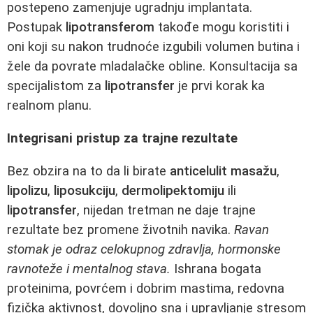
postepeno zamenjuje ugradnju implantata.
Postupak
lipotransferom
takođe mogu koristiti i
oni koji su nakon trudnoće izgubili volumen butina i
žele da povrate mladalačke obline. Konsultacija sa
specijalistom za
lipotransfer
je prvi korak ka
realnom planu.
Integrisani pristup za trajne rezultate
Bez obzira na to da li birate
anticelulit masažu
,
lipolizu
,
liposukciju
,
dermolipektomiju
ili
lipotransfer
, nijedan tretman ne daje trajne
rezultate bez promene životnih navika.
Ravan
stomak je odraz celokupnog zdravlja, hormonske
ravnoteže i mentalnog stava.
Ishrana bogata
proteinima, povrćem i dobrim mastima, redovna
fizička aktivnost, dovoljno sna i upravljanje stresom