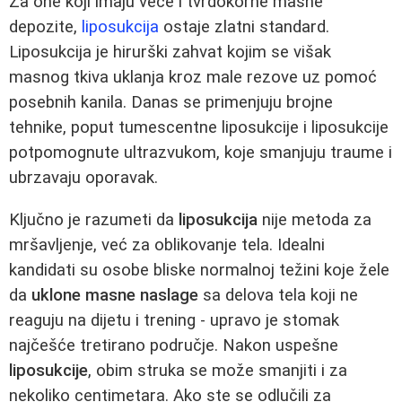
Za one koji imaju veće i tvrdokorne masne
depozite,
liposukcija
ostaje zlatni standard.
Liposukcija je hirurški zahvat kojim se višak
masnog tkiva uklanja kroz male rezove uz pomoć
posebnih kanila. Danas se primenjuju brojne
tehnike, poput tumescentne liposukcije i liposukcije
potpomognute ultrazvukom, koje smanjuju traume i
ubrzavaju oporavak.
Ključno je razumeti da
liposukcija
nije metoda za
mršavljenje, već za oblikovanje tela. Idealni
kandidati su osobe bliske normalnoj težini koje žele
da
uklone masne naslage
sa delova tela koji ne
reaguju na dijetu i trening - upravo je stomak
najčešće tretirano područje. Nakon uspešne
liposukcije
, obim struka se može smanjiti i za
nekoliko centimetara. Ako ste se odlučili za