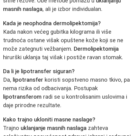
sitne rezove. Obe metode pomažu u
uklanjanju
masnih naslaga
, ali je izbor individualan.
Kada je neophodna dermolipektomija?
Kada nakon većeg gubitka kilograma ili više
trudnoća ostane višak opuštene kože koji se ne
može zategnuti vežbanjem.
Dermolipektomija
hirurški uklanja taj višak i postiže ravan stomak.
Da li je lipotransfer siguran?
Da,
lipotransfer
koristi sopstveno masno tkivo, pa
nema rizika od odbacivanja. Postupak
lipotransferom
radi se u kontrolisanim uslovima i
daje prirodne rezultate.
Kako trajno ukloniti masne naslage?
Trajno
uklanjanje masnih naslaga
zahteva