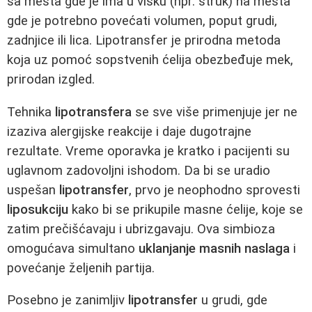
sa mesta gde je ima u višku (npr. struk) na mesta
gde je potrebno povećati volumen, poput grudi,
zadnjice ili lica. Lipotransfer je prirodna metoda
koja uz pomoć sopstvenih ćelija obezbeđuje mek,
prirodan izgled.
Tehnika
lipotransfera
se sve više primenjuje jer ne
izaziva alergijske reakcije i daje dugotrajne
rezultate. Vreme oporavka je kratko i pacijenti su
uglavnom zadovoljni ishodom. Da bi se uradio
uspešan
lipotransfer
, prvo je neophodno sprovesti
liposukciju
kako bi se prikupile masne ćelije, koje se
zatim prečišćavaju i ubrizgavaju. Ova simbioza
omogućava simultano
uklanjanje masnih naslaga
i
povećanje željenih partija.
Posebno je zanimljiv
lipotransfer
u grudi, gde