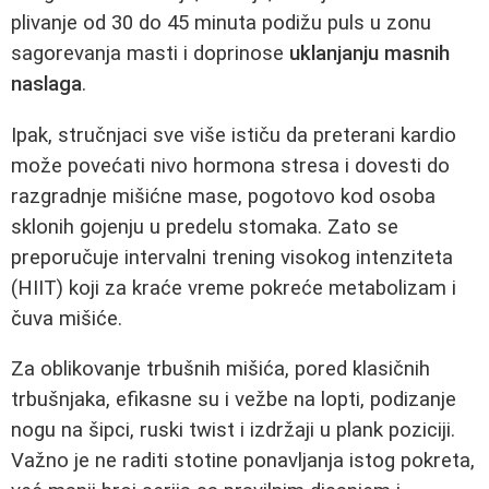
plivanje od 30 do 45 minuta podižu puls u zonu
sagorevanja masti i doprinose
uklanjanju masnih
naslaga
.
Ipak, stručnjaci sve više ističu da preterani kardio
može povećati nivo hormona stresa i dovesti do
razgradnje mišićne mase, pogotovo kod osoba
sklonih gojenju u predelu stomaka. Zato se
preporučuje intervalni trening visokog intenziteta
(HIIT) koji za kraće vreme pokreće metabolizam i
čuva mišiće.
Za oblikovanje trbušnih mišića, pored klasičnih
trbušnjaka, efikasne su i vežbe na lopti, podizanje
nogu na šipci, ruski twist i izdržaji u plank poziciji.
Važno je ne raditi stotine ponavljanja istog pokreta,