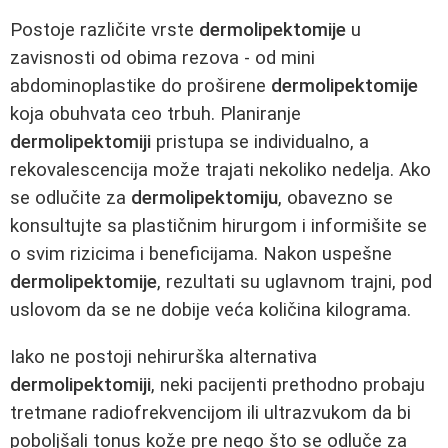
Postoje različite vrste
dermolipektomije
u
zavisnosti od obima rezova - od mini
abdominoplastike do proširene
dermolipektomije
koja obuhvata ceo trbuh. Planiranje
dermolipektomiji
pristupa se individualno, a
rekovalescencija može trajati nekoliko nedelja. Ako
se odlučite za
dermolipektomiju
, obavezno se
konsultujte sa plastičnim hirurgom i informišite se
o svim rizicima i beneficijama. Nakon uspešne
dermolipektomije
, rezultati su uglavnom trajni, pod
uslovom da se ne dobije veća količina kilograma.
Iako ne postoji nehirurška alternativa
dermolipektomiji
, neki pacijenti prethodno probaju
tretmane radiofrekvencijom ili ultrazvukom da bi
poboljšali tonus kože pre nego što se odluče za