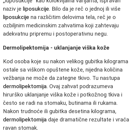
„luposukcije“ kao kolokvijalna varijanta, ispravan
naziv je
liposukcije
. Bilo da je reč o jednoj ili više
liposukcije
na različitim delovima tela, reč je o
ozbiljnim medicinskim zahvatima koji zahtevaju
adekvatnu pripremu i postoperativnu negu.
Dermolipektomija - uklanjanje viška kože
Kod osoba koje su nakon velikog gubitka kilograma
ostale sa viškom opuštene kože, nijedna količina
vežbanja ne može da zategne tkivo. Tu nastupa
dermolipektomija
. Ovaj zahvat podrazumeva
hirurško uklanjanje viška kože i potkožnog tkiva i
često se radi na stomaku, butinama ili rukama.
Nakon trudnoće ili gubitka desetina kilograma,
dermolipektomija
daje dramatične rezultate i vraća
ravan stomak.