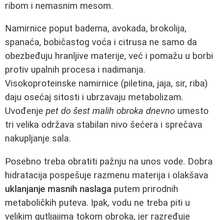
ribom i nemasnim mesom.
Namirnice poput badema, avokada, brokolija,
spanaća, bobičastog voća i citrusa ne samo da
obezbeđuju hranljive materije, već i pomažu u borbi
protiv upalnih procesa i nadimanja.
Visokoproteinske namirnice (piletina, jaja, sir, riba)
daju osećaj sitosti i ubrzavaju metabolizam.
Uvođenje
pet do šest malih obroka dnevno
umesto
tri velika održava stabilan nivo šećera i sprečava
nakupljanje sala.
Posebno treba obratiti pažnju na unos vode. Dobra
hidratacija pospešuje razmenu materija i olakšava
uklanjanje masnih naslaga
putem prirodnih
metaboličkih puteva. Ipak, vodu ne treba piti u
velikim gutljajima tokom obroka, jer razređuje