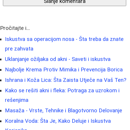
Slanje komentara
Pročitajte i...
Iskustva sa operacijom nosa - Šta treba da znate
pre zahvata
Uklanjanje ožiljaka od akni - Saveti i iskustva
Najbolje Krema Protiv Mimika i Prevencija Borica
Ishrana i Koža Lica: Šta Zaista Utječe na Vaš Ten?
Kako se rešiti akni i fleka: Potraga za uzrokom i
rešenjima
Masaža - Vrste, Tehnike i Blagotvorno Delovanje
Koralna Voda: Šta Je, Kako Deluje i Iskustva