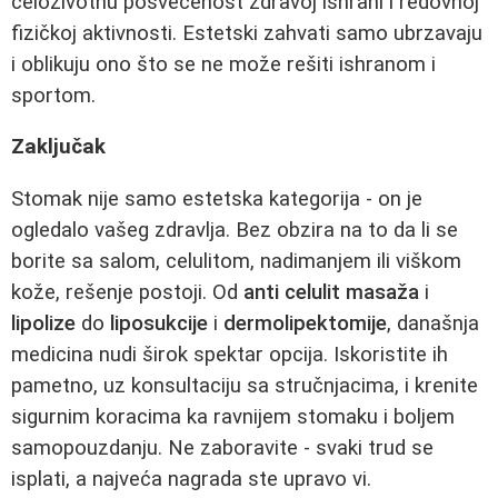
celoživotnu posvećenost zdravoj ishrani i redovnoj
fizičkoj aktivnosti. Estetski zahvati samo ubrzavaju
i oblikuju ono što se ne može rešiti ishranom i
sportom.
Zaključak
Stomak nije samo estetska kategorija - on je
ogledalo vašeg zdravlja. Bez obzira na to da li se
borite sa salom, celulitom, nadimanjem ili viškom
kože, rešenje postoji. Od
anti celulit masaža
i
lipolize
do
liposukcije
i
dermolipektomije
, današnja
medicina nudi širok spektar opcija. Iskoristite ih
pametno, uz konsultaciju sa stručnjacima, i krenite
sigurnim koracima ka ravnijem stomaku i boljem
samopouzdanju. Ne zaboravite - svaki trud se
isplati, a najveća nagrada ste upravo vi.