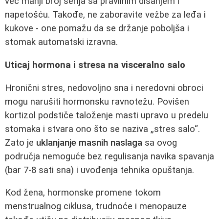
već manji broj serija sa pravilnim disanjem i
napetošću. Takođe, ne zaboravite vežbe za leđa i
kukove - one pomažu da se držanje poboljša i
stomak automatski izravna.
Uticaj hormona i stresa na visceralno salo
Hronični stres, nedovoljno sna i neredovni obroci
mogu narušiti hormonsku ravnotežu. Povišen
kortizol podstiče taloženje masti upravo u predelu
stomaka i stvara ono što se naziva „stres salo“.
Zato je
uklanjanje masnih naslaga
sa ovog
područja nemoguće bez regulisanja navika spavanja
(bar 7-8 sati sna) i uvođenja tehnika opuštanja.
Kod žena, hormonske promene tokom
menstrualnog ciklusa, trudnoće i menopauze