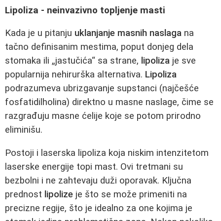
Lipoliza - neinvazivno topljenje masti
Kada je u pitanju
uklanjanje masnih naslaga
na
tačno definisanim mestima, poput donjeg dela
stomaka ili „jastučića“ sa strane,
lipoliza
je sve
popularnija nehirurška alternativa.
Lipoliza
podrazumeva ubrizgavanje supstanci (najčešće
fosfatidilholina) direktno u masne naslage, čime se
razgrađuju masne ćelije koje se potom prirodno
eliminišu.
Postoji i laserska lipoliza koja niskim intenzitetom
laserske energije topi mast. Ovi tretmani su
bezbolni i ne zahtevaju duži oporavak. Ključna
prednost
lipolize
je što se može primeniti na
precizne regije, što je idealno za one kojima je