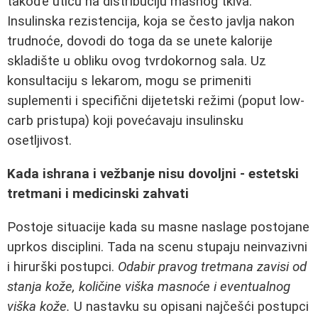
takođe utiču na distribuciju masnog tkiva.
Insulinska rezistencija, koja se često javlja nakon
trudnoće, dovodi do toga da se unete kalorije
skladište u obliku ovog tvrdokornog sala. Uz
konsultaciju s lekarom, mogu se primeniti
suplementi i specifični dijetetski režimi (poput low-
carb pristupa) koji povećavaju insulinsku
osetljivost.
Kada ishrana i vežbanje nisu dovoljni - estetski
tretmani i medicinski zahvati
Postoje situacije kada su masne naslage postojane
uprkos disciplini. Tada na scenu stupaju neinvazivni
i hirurški postupci.
Odabir pravog tretmana zavisi od
stanja kože, količine viška masnoće i eventualnog
viška kože.
U nastavku su opisani najčešći postupci