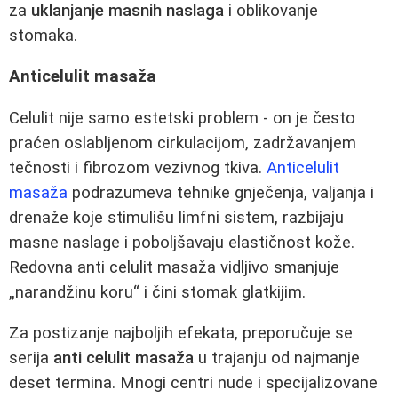
za
uklanjanje masnih naslaga
i oblikovanje
stomaka.
Anticelulit masaža
Celulit nije samo estetski problem - on je često
praćen oslabljenom cirkulacijom, zadržavanjem
tečnosti i fibrozom vezivnog tkiva.
Anticelulit
masaža
podrazumeva tehnike gnječenja, valjanja i
drenaže koje stimulišu limfni sistem, razbijaju
masne naslage i poboljšavaju elastičnost kože.
Redovna anti celulit masaža vidljivo smanjuje
„narandžinu koru“ i čini stomak glatkijim.
Za postizanje najboljih efekata, preporučuje se
serija
anti celulit masaža
u trajanju od najmanje
deset termina. Mnogi centri nude i specijalizovane