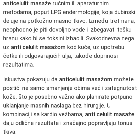
anticelulit masaže
ručnim ili aparaturnim
metodama, poput LPG endermologije, koja dubinski
deluje na potkožno masno tkivo. Između tretmana,
neophodno je piti dovoljno vode i izbegavati tešku
hranu kako bi se toksini izbacili. Svakodnevna nega
uz
anti celulit masažom
kod kuće, uz upotrebu
četke ili odgovarajućih ulja, takođe doprinosi
rezultatima.
Iskustva pokazuju da
anticelulit masažom
možete
postići ne samo smanjenje obima već i zategnutost
kože, što je posebno važno ako planirate potpuno
uklanjanje masnih naslaga
bez hirurgije. U
kombinaciji sa kardio vežbama,
anti celulit masaže
daju odlične rezultate i značajno popravljaju tonus
tkiva.