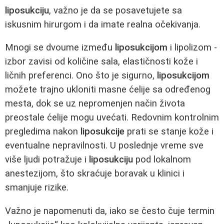
liposukciju
, važno je da se posavetujete sa
iskusnim hirurgom i da imate realna očekivanja.
Mnogi se dvoume između
liposukcijom
i lipolizom -
izbor zavisi od količine sala, elastičnosti kože i
ličnih preferenci. Ono što je sigurno,
liposukcijom
možete trajno ukloniti masne ćelije sa određenog
mesta, dok se uz nepromenjen način života
preostale ćelije mogu uvećati. Redovnim kontrolnim
pregledima nakon
liposukcije
prati se stanje kože i
eventualne nepravilnosti. U poslednje vreme sve
više ljudi potražuje i
liposukciju
pod lokalnom
anestezijom, što skraćuje boravak u klinici i
smanjuje rizike.
Važno je napomenuti da, iako se često čuje termin