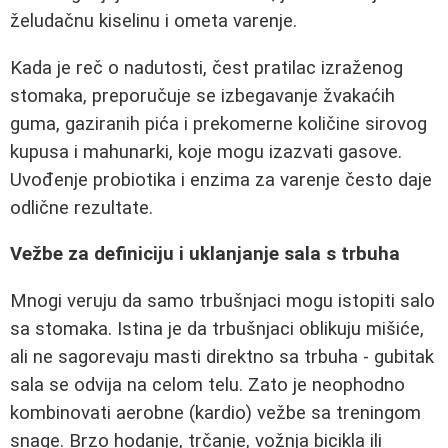
želudačnu kiselinu i ometa varenje.
Kada je reč o nadutosti, čest pratilac izraženog
stomaka, preporučuje se izbegavanje žvakaćih
guma, gaziranih pića i prekomerne količine sirovog
kupusa i mahunarki, koje mogu izazvati gasove.
Uvođenje probiotika i enzima za varenje često daje
odlične rezultate.
Vežbe za definiciju i uklanjanje sala s trbuha
Mnogi veruju da samo trbušnjaci mogu istopiti salo
sa stomaka. Istina je da trbušnjaci oblikuju mišiće,
ali ne sagorevaju masti direktno sa trbuha - gubitak
sala se odvija na celom telu. Zato je neophodno
kombinovati aerobne (kardio) vežbe sa treningom
snage. Brzo hodanje, trčanje, vožnja bicikla ili