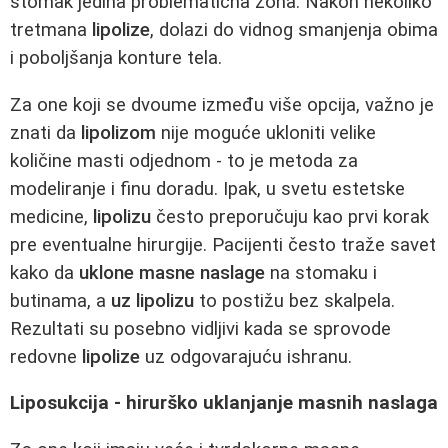
stomak jedina problematična zona. Nakon nekoliko
tretmana
lipolize
, dolazi do vidnog smanjenja obima
i poboljšanja konture tela.
Za one koji se dvoume između više opcija, važno je
znati da
lipolizom
nije moguće ukloniti velike
količine masti odjednom - to je metoda za
modeliranje i finu doradu. Ipak, u svetu estetske
medicine,
lipolizu
često preporučuju kao prvi korak
pre eventualne hirurgije. Pacijenti često traže savet
kako da
uklone masne naslage
na stomaku i
butinama, a
uz lipolizu
to postižu bez skalpela.
Rezultati su posebno vidljivi kada se sprovode
redovne
lipolize
uz odgovarajuću ishranu.
Liposukcija - hirurško uklanjanje masnih naslaga