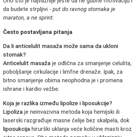
Ono što je najvažnije jeste da ne gubite motivaciju i
da budete strpljivi -
put do ravnog stomaka je
maraton, a ne sprint
.
Često postavljana pitanja
Da li anticelulit masaža može sama da ukloni
stomak?
Anticelulit masaža
je odlična za smanjenje celulita,
poboljšanje cirkulacije i limfne drenaže. Ipak, za
bitno smanjenje obima neophodna je i promena
ishrane i kardio vežbe.
Koja je razlika između lipolize i liposukcije?
Lipoliza
je neinvazivna metoda koja hemijski ili
laserski razgrađuje masne ćelije bez skalpela, dok
liposukcija
hirurški uklanja veće količine masti kroz