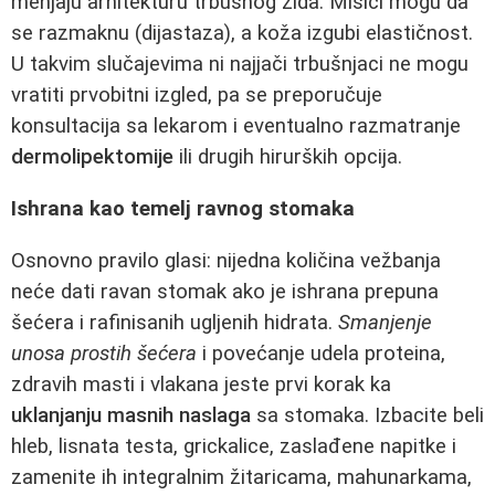
menjaju arhitekturu trbušnog zida. Mišići mogu da
se razmaknu (dijastaza), a koža izgubi elastičnost.
U takvim slučajevima ni najjači trbušnjaci ne mogu
vratiti prvobitni izgled, pa se preporučuje
konsultacija sa lekarom i eventualno razmatranje
dermolipektomije
ili drugih hirurških opcija.
Ishrana kao temelj ravnog stomaka
Osnovno pravilo glasi: nijedna količina vežbanja
neće dati ravan stomak ako je ishrana prepuna
šećera i rafinisanih ugljenih hidrata.
Smanjenje
unosa prostih šećera
i povećanje udela proteina,
zdravih masti i vlakana jeste prvi korak ka
uklanjanju masnih naslaga
sa stomaka. Izbacite beli
hleb, lisnata testa, grickalice, zaslađene napitke i
zamenite ih integralnim žitaricama, mahunarkama,