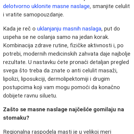
delotvorno uklonite masne naslage
, smanjite celulit
i vratite samopouzdanje.
Kada je reč o
uklanjanju masnih naslaga
, put do
uspeha se ne oslanja samo na jedan korak.
Kombinacija zdrave rutine, fizičke aktivnosti i, po
potrebi, modernih medicinskih zahvata daje najbolje
rezultate. U nastavku ćete pronaći detaljan pregled
svega što treba da znate o anti celulit masaži,
lipolizi, liposukciji, dermolipektomiji i drugim
postupcima koji vam mogu pomoći da konačno
dobijete ravnu siluetu.
Zašto se masne naslage najčešće gomilaju na
stomaku?
Regionalna raspodela masti je u velikoj meri