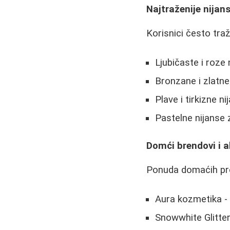
Najtraženije nijan
Korisnici često traž
Ljubičaste i roze 
Bronzane i zlatne 
Plave i tirkizne n
Pastelne nijanse
Domći brendovi i a
Ponuda domaćih pr
Aura kozmetika -
Snowwhite Glitters 