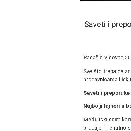
Saveti i prep
Radašin Vicovac
20
Sve što treba da zna
prodavnicama i isku
Saveti i preporuk
Najbolji lajneri u bo
Među iskusnim koris
prodaje. Trenutno s