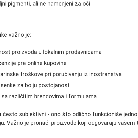
jni pigmenti, ali ne namenjeni za oči
ike važno je:
pnost proizvoda u lokalnim prodavnicama
ecenzije pre online kupovine
carinske troškove pri poručivanju iz inostranstva
a senke za bolju postojanost
 sa različitim brendovima i formulama
u često subjektivni - ono što odlično funkcioniše jedno
u. Važno je pronaći proizvode koji odgovaraju vašem ti