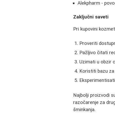
Alekpharm - povol
Zaključni saveti
Pri kupovini kozmet
Proveriti dostu
Pažljivo čitati r
Uzimati u obzir 
Koristiti bazu z
Eksperimentisati
Najbolji proizvodi s
razočarenje za drug
šminkanja.