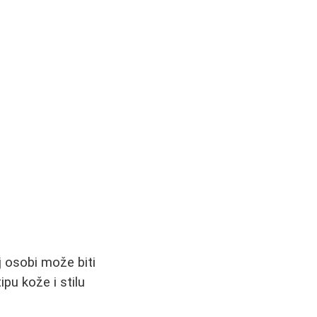
j osobi može biti
pu kože i stilu