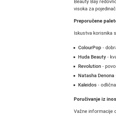
Beauty Bay redovno 
visoka za pojedinač
Preporučene palet
Iskustva korisnika s
ColourPop
- dobra
Huda Beauty
- kv
Revolution
- povol
Natasha Denona
Kaleidos
- odlična
Poručivanje iz ino
Važne informacije o