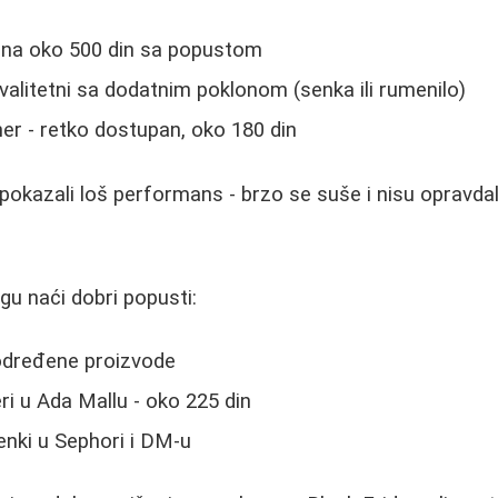
- cena oko 500 din sa popustom
kvalitetni sa dodatnim poklonom (senka ili rumenilo)
ner - retko dostupan, oko 180 din
 pokazali loš performans - brzo se suše i nisu opravdal
gu naći dobri popusti:
određene proizvode
ri u Ada Mallu - oko 225 din
enki u Sephori i DM-u