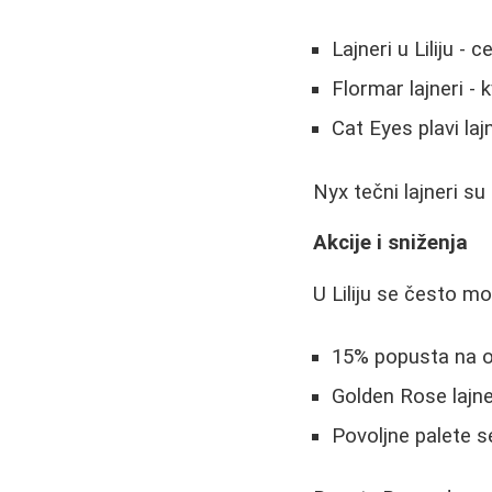
Lajneri u Liliju 
Flormar lajneri - 
Cat Eyes plavi laj
Nyx tečni lajneri su
Akcije i sniženja
U Liliju se često mo
15% popusta na 
Golden Rose lajne
Povoljne palete s