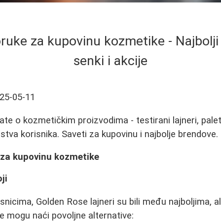
oruke za kupovinu kozmetike - Najbolji l
senki i akcije
25-05-11
te o kozmetičkim proizvodima - testirani lajneri, palet
stva korisnika. Saveti za kupovinu i najbolje brendove.
e za kupovinu kozmetike
ji
nicima, Golden Rose lajneri su bili među najboljima, al
e mogu naći povoljne alternative: