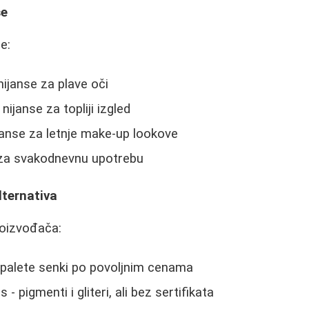
se
e:
nijanse za plave oči
nijanse za topliji izgled
ijanse za letnje make-up lookove
 za svakodnevnu upotrebu
lternativa
oizvođača:
 palete senki po povoljnim cenama
- pigmenti i gliteri, ali bez sertifikata