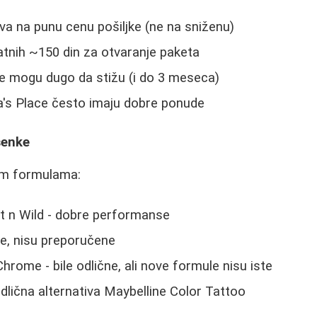
a na punu cenu pošiljke (ne na sniženu)
tnih ~150 din za otvaranje paketa
ne mogu dugo da stižu (i do 3 meseca)
a's Place često imaju dobre ponude
senke
tim formulama:
t n Wild - dobre performanse
še, nisu preporučene
rome - bile odlične, ali nove formule nisu iste
dlična alternativa Maybelline Color Tattoo