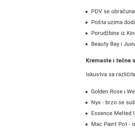
PDV se obračunav
Pošta uzima doda
Porudžbine iz Ki
Beauty Bay i Juvi
Kremaste i tečne 
Iskustva sa različi
Golden Rose i We
Nyx - brzo se su
Essence Melted Ch
Mac Paint Pot - o