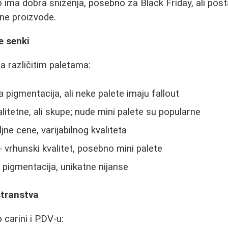
ima dobra sniženja, posebno za Black Friday, ali post
ne proizvode.
e senki
a različitim paletama:
 pigmentacija, ali neke palete imaju fallout
alitetne, ali skupe; nude mini palete su popularne
jne cene, varijabilnog kvaliteta
- vrhunski kvalitet, posebno mini palete
 pigmentacija, unikatne nijanse
stranstva
 carini i PDV-u: