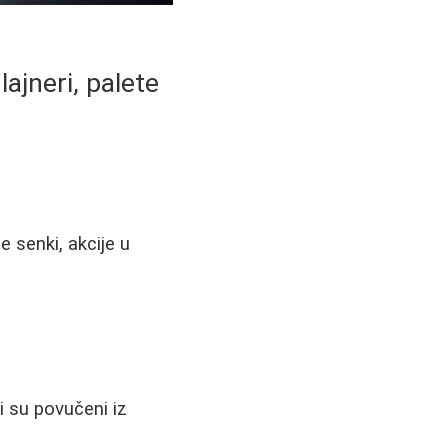
ajneri, palete
e senki, akcije u
i su povučeni iz