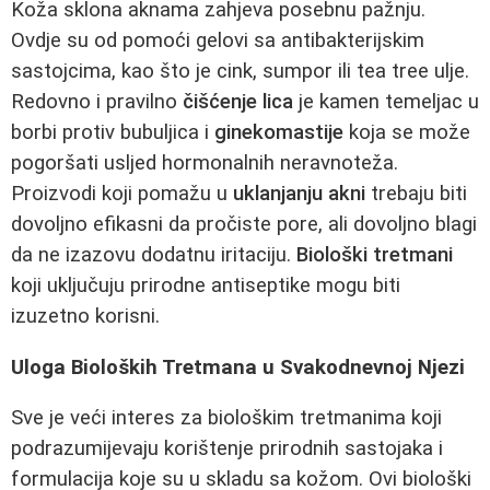
Koža sklona aknama zahjeva posebnu pažnju.
Ovdje su od pomoći gelovi sa antibakterijskim
sastojcima, kao što je cink, sumpor ili tea tree ulje.
Redovno i pravilno
čišćenje lica
je kamen temeljac u
borbi protiv bubuljica i
ginekomastije
koja se može
pogoršati usljed hormonalnih neravnoteža.
Proizvodi koji pomažu u
uklanjanju akni
trebaju biti
dovoljno efikasni da pročiste pore, ali dovoljno blagi
da ne izazovu dodatnu iritaciju.
Biološki tretmani
koji uključuju prirodne antiseptike mogu biti
izuzetno korisni.
Uloga Bioloških Tretmana u Svakodnevnoj Njezi
Sve je veći interes za biološkim tretmanima koji
podrazumijevaju korištenje prirodnih sastojaka i
formulacija koje su u skladu sa kožom. Ovi biološki