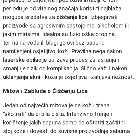
periodu je od vitalnog značaja koristiti najblaža
moguća sredstva za
čišćenje lica
. Izbjegavati
proizvode sa agresivnim sastojcima, alkoholom ili
jakim mirisima. Idealna su fiziološka otopina,
termalna voda ili blagi gelovi bez sapuna
namijenjeni osjetljivoj koži. Pravilna nega nakon
laserske epilacije
ubrzava proces zarastanja i
smanjuje rizik od komplikacija. Slično važi i nakon
uklanjanja akni
- koža je osjetljiva i zahjeva nežnost.
Mitovi i Zablude o Čišćenju Lica
Jedan od najvećih mitova je da kožu treba
"skotrati" da bi bila čista. Intenzivno trenje i
korištenje jakih sapuna samo će oštetiti zaštitni
sloj kože i dovesti do suvišne proizvodnje sebuma