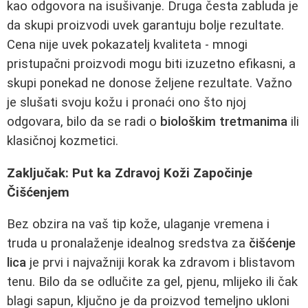
kao odgovora na isušivanje. Druga česta zabluda je
da skupi proizvodi uvek garantuju bolje rezultate.
Cena nije uvek pokazatelj kvaliteta - mnogi
pristupačni proizvodi mogu biti izuzetno efikasni, a
skupi ponekad ne donose željene rezultate. Važno
je slušati svoju kožu i pronaći ono što njoj
odgovara, bilo da se radi o
biološkim tretmanima
ili
klasičnoj kozmetici.
Zaključak: Put ka Zdravoj Koži Započinje
Čišćenjem
Bez obzira na vaš tip kože, ulaganje vremena i
truda u pronalaženje idealnog sredstva za
čišćenje
lica
je prvi i najvažniji korak ka zdravom i blistavom
tenu. Bilo da se odlučite za gel, pjenu, mlijeko ili čak
blagi sapun, ključno je da proizvod temeljno ukloni