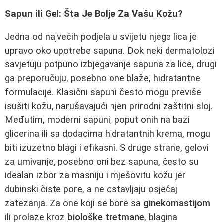
Sapun ili Gel: Šta Je Bolje Za Vašu Kožu?
Jedna od najvećih podjela u svijetu njege lica je
upravo oko upotrebe sapuna. Dok neki dermatolozi
savjetuju potpuno izbjegavanje sapuna za lice, drugi
ga preporučuju, posebno one blaže, hidratantne
formulacije. Klasični sapuni često mogu previše
isušiti kožu, narušavajući njen prirodni zaštitni sloj.
Međutim, moderni sapuni, poput onih na bazi
glicerina ili sa dodacima hidratantnih krema, mogu
biti izuzetno blagi i efikasni. S druge strane, gelovi
za umivanje, posebno oni bez sapuna, često su
idealan izbor za masniju i mješovitu kožu jer
dubinski čiste pore, a ne ostavljaju osjećaj
zatezanja. Za one koji se bore sa
ginekomastijom
ili prolaze kroz
biološke tretmane
, blagina