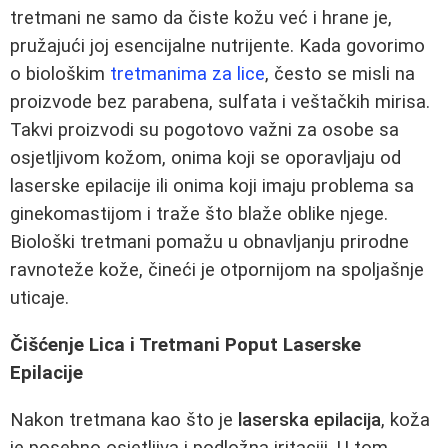
tretmani ne samo da čiste kožu već i hrane je,
pružajući joj esencijalne nutrijente. Kada govorimo
o biološkim
tretmanima za lice
, često se misli na
proizvode bez parabena, sulfata i veštačkih mirisa.
Takvi proizvodi su pogotovo važni za osobe sa
osjetljivom kožom, onima koji se oporavljaju od
laserske epilacije ili onima koji imaju problema sa
ginekomastijom i traže što blaže oblike njege.
Biološki tretmani pomažu u obnavljanju prirodne
ravnoteže kože, čineći je otpornijom na spoljašnje
uticaje.
Čišćenje Lica i Tretmani Poput Laserske
Epilacije
Nakon tretmana kao što je
laserska epilacija
, koža
je posebno osjetljiva i podložna iritaciji. U tom