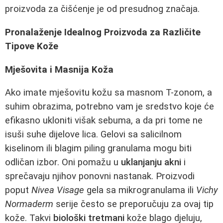
proizvoda za čišćenje je od presudnog značaja.
Pronalaženje Idealnog Proizvoda za Različite
Tipove Kože
Mješovita i Masnija Koža
Ako imate mješovitu kožu sa masnom T-zonom, a
suhim obrazima, potrebno vam je sredstvo koje će
efikasno ukloniti višak sebuma, a da pri tome ne
isuši suhe dijelove lica. Gelovi sa salicilnom
kiselinom ili blagim piling granulama mogu biti
odličan izbor. Oni pomažu u
uklanjanju akni
i
sprečavaju njihov ponovni nastanak. Proizvodi
poput
Nivea Visage
gela sa mikrogranulama ili
Vichy
Normaderm
serije često se preporučuju za ovaj tip
kože. Takvi
biološki tretmani
kože blago djeluju,