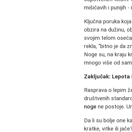
mišićavih i punijih -
Ključna poruka koj
obzira na dužinu, obl
svojim telom oseća
rekla, "bitno je da 
Noge su, na kraju k
mnogo više od samih
Zaključak: Lepota 
Rasprava o lepim ž
društvenih standard
noge
ne postoje. U
Da li su bolje one ka
kratke, vitke ili ja