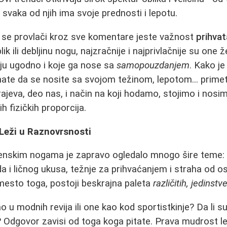
 i svaka od njih ima svoje prednosti i lepotu.
a se provlači kroz sve komentare jeste važnost
prihvat
ik ili debljinu nogu, najzračnije i najprivlačnije su one 
ju ugodno i koje ga nose sa
samopouzdanjem
. Kako j
znate da se nosite sa svojom težinom, lepotom... primeti
rajeva, deo nas, i način na koji hodamo, stojimo i nos
 fizičkih proporcija.
Leži u Raznovrsnosti
enskim nogama je zapravo ogledalo mnogo šire teme:
a i ličnog ukusa, težnje za prihvaćanjem i straha od o
mesto toga, postoji beskrajna paleta
različitih, jedinstv
o u modnih revija ili one kao kod sportistkinje? Da li su 
če? Odgovor zavisi od toga koga pitate. Prava mudrost le