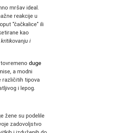
mno mršav ideal.
ažne reakcije u
put "čačkalice" ili
ketirane kao
a
kritikovanju i
 istovremeno
duge
mise, a modni
azličitih tipova
tljivog i lepog.
e žene su podelile
svoje zadovoljstvo
vitkih i izduženih do