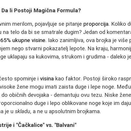
e: Da li Postoji Magična Formula?
ivnim merilom, pojavljuje se pitanje
proporcija
. Koliko 
 na telo da bi se smatrale dugim? Jedan od komentara
m
65% ukupne visine
. Iako zanimljiva, ova brojka je više
em nego stvarni pokazatelj lepote. Na kraju, harmoni
noge uklapaju sa kukovima, strukom i grudima - daleko 
 često spominje i
visina
kao faktor. Postoji široko rasp
isoke žene mogu imati zaista duge i lepe noge. Međuti
i do običnih devojaka - demantuju ovu tezu. Niske žen
roporcionalno duge i lepo oblikovane noge koje im daju
na je u
skladu
, a ne u apsolutnim brojkama.
rije i "Čačkalice" vs. "Balvani"