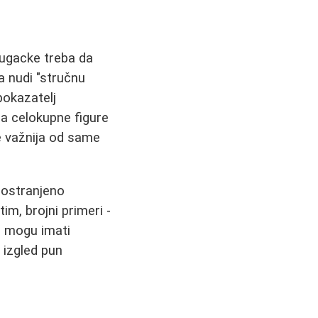
dugacke treba da
 nudi "stručnu
 pokazatelj
ja celokupne figure
je važnija od same
rostranjeno
m, brojni primeri -
e mogu imati
 izgled pun