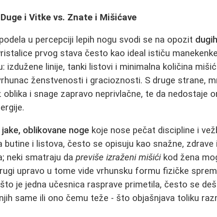
Duge i Vitke vs. Znate i Mišićave
odela u percepciji lepih nogu svodi se na opozit
dugih
Pristalice prvog stava često kao ideal ističu manekenke,
 izdužene linije, tanki listovi i minimalna količina mišić
vrhunac ženstvenosti i gracioznosti. S druge strane, m
 oblika i snage zapravo neprivlačne, te da nedostaje ona
ergije.
i
jake, oblikovane noge
koje nose pečat discipline i ve
 butine i listova, često se opisuju kao snažne, zdrave 
a; neki smatraju da
previše izraženi mišići
kod žena mo
rugi upravo u tome vide vrhunsku formu fizičke sprem
to je jedna učesnica rasprave primetila, često se deša
 njih same ili ono čemu teže - što objašnjava toliku ra