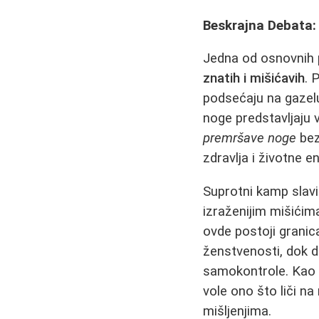
Beskrajna Debata: 
Jedna od osnovnih p
znatih i mišićavih
. 
podsećaju na gazelu:
noge predstavljaju 
premršave noge
bez
zdravlja i životne en
Suprotni kamp slav
izraženijim mišićima
ovde postoji granic
ženstvenosti, dok d
samokontrole. Kao š
vole ono što liči na
mišljenjima.