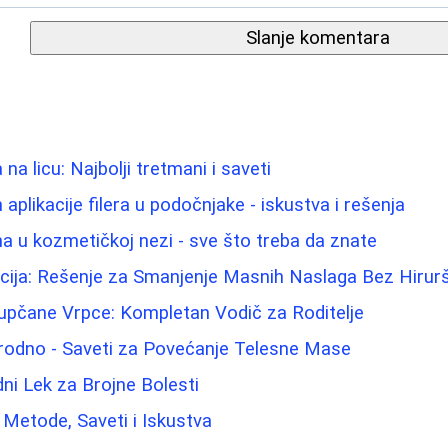
Slanje komentara
 na licu: Najbolji tretmani i saveti
aplikacije filera u podočnjake - iskustva i rešenja
na u kozmetičkoj nezi - sve što treba da znate
acija: Rešenje za Smanjenje Masnih Naslaga Bez Hirur
Pupčane Vrpce: Kompletan Vodič za Roditelje
irodno - Saveti za Povećanje Telesne Mase
dni Lek za Brojne Bolesti
: Metode, Saveti i Iskustva