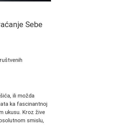
vaćanje Sebe
društvenih
išića, ili možda
ata ka fascinantnoj
nom ukusu. Kroz žive
apsolutnom smislu,