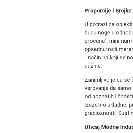
Proporcije i Brojk
U potrazi za objekt
budu noge u odnosu
procenu": minimu
opsednutosti merenj
- način na koji se 
dužine.
Zanimljivo je da se
verovanje da samo v
od poznatih ličnost
izuzetno skladne, p
gracioznosti. Sušti
Uticaj Modne Indust