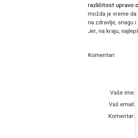
različitost upravo 
možda je vreme da 
na zdravlje, snagu 
Jer, na kraju, najl
Komentari
Vaše ime:
Vaš email:
Komentar: