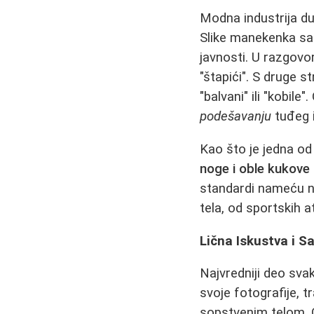
Modna industrija du
Slike manekenka s
javnosti. U razgovor
"štapići". S druge s
"balvani" ili "kobil
podešavanju
tuđeg i
Kao što je jedna o
noge i oble kukove
standardi nameću ne
tela, od sportskih at
Lična Iskustva i 
Najvredniji deo sva
svoje fotografije, t
sopstvenim telom. Ov