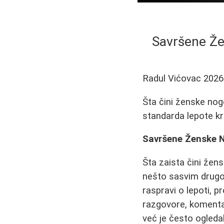
Savršene Že
Radul Vićovac
2026
Šta čini ženske nog
standarda lepote kr
Savršene Ženske No
Šta zaista čini že
nešto sasvim drugo?
raspravi o lepoti, p
razgovore, komentar
već je često ogledal