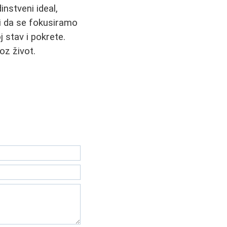
nstveni ideal,
i da se fokusiramo
 stav i pokrete.
oz život.