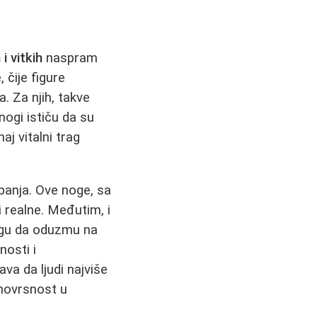
 i vitkih
naspram
 čije figure
a. Za njih, takve
nogi ističu da su
j vitalni trag
žbanja. Ove noge, sa
i realne. Međutim, i
gu da oduzmu na
nosti i
va da ljudi najviše
znovrsnost u