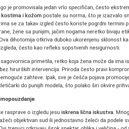
go je promovisala jedan vrlo specifičan, često ekstre
a
kostima i kožom
postale su norma, što je izazvalo sn
ima se za takav izgled često koriste pogrdni termini po
trane, žene sa punijim, jačim nogama neretko bivaju eti
e". Ova dihotomija otkriva duboko ukorenjenu sklonost k
zgleda, često kao refleks sopstvenih nesigurnosti.
d sagovornica primetila, retko koja žena može da ima
bez hirurških intervencija. Priroda često pravi kompro
moguće zahteve. Ipak, sve je češća pojava promocije r
letičarki do punijih modela, što polako širi okvire prihva
Samopouzdanje
ke rasprave o izgledu jesu
iskrena lična iskustva
. Mnog
ražeći objektivan sud ili jednostavno želeći da podele 
i trenuci otkrivaju širok spektar oblika i veličina - od 