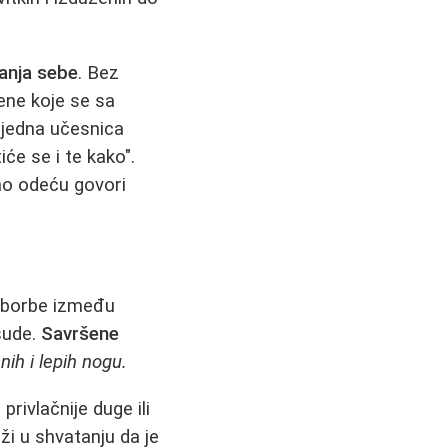
anja sebe
. Bez
žene koje se sa
e jedna učesnica
će se i te kako".
imo odeću govori
 borbe između
sude.
Savršene
enih i lepih nogu.
privlačnije duge ili
ži u shvatanju da je