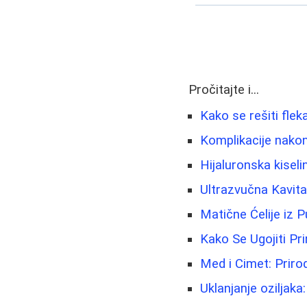
Pročitajte i...
Kako se rešiti fleka
Komplikacije nakon 
Hijaluronska kiseli
Ultrazvučna Kavit
Matične Ćelije iz 
Kako Se Ugojiti Pr
Med i Cimet: Priro
Uklanjanje oziljaka