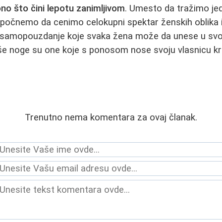
ono što čini lepotu zanimljivom
. Umesto da tražimo jedi
počnemo da cenimo celokupni spektar ženskih oblika 
i samopouzdanje koje svaka žena može da unese u svoj
epše noge su one koje s ponosom nose svoju vlasnicu kr
Trenutno nema komentara za ovaj članak.