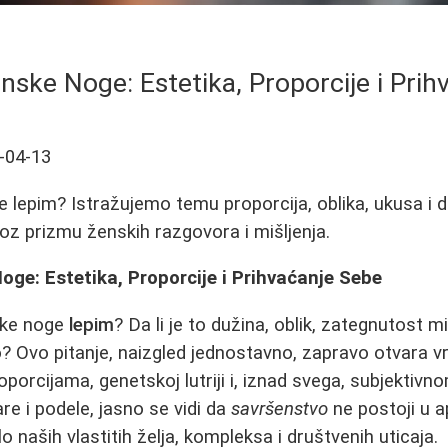
nske Noge: Estetika, Proporcije i Prih
-04-13
e lepim? Istražujemo temu proporcija, oblika, ukusa i 
oz prizmu ženskih razgovora i mišljenja.
ge: Estetika, Proporcije i Prihvaćanje Sebe
nske noge
lepim
? Da li je to dužina, oblik, zategnutost m
 Ovo pitanje, naizgled jednostavno, zapravo otvara vr
roporcijama, genetskoj lutriji i, iznad svega, subjektiv
e i podele, jasno se vidi da
savršenstvo
ne postoji u 
o naših vlastitih želja, kompleksa i društvenih uticaja.