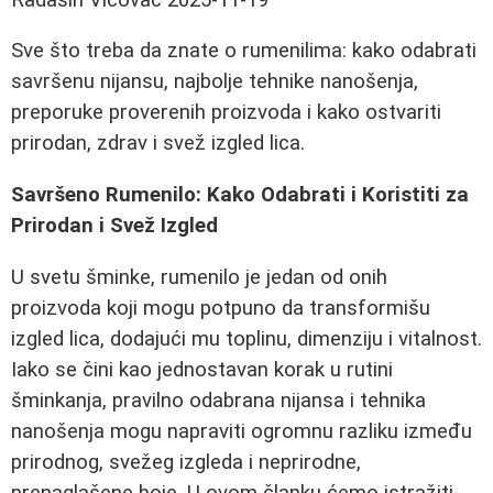
Sve što treba da znate o rumenilima: kako odabrati
savršenu nijansu, najbolje tehnike nanošenja,
preporuke proverenih proizvoda i kako ostvariti
prirodan, zdrav i svež izgled lica.
Savršeno Rumenilo: Kako Odabrati i Koristiti za
Prirodan i Svež Izgled
U svetu šminke, rumenilo je jedan od onih
proizvoda koji mogu potpuno da transformišu
izgled lica, dodajući mu toplinu, dimenziju i vitalnost.
Iako se čini kao jednostavan korak u rutini
šminkanja, pravilno odabrana nijansa i tehnika
nanošenja mogu napraviti ogromnu razliku između
prirodnog, svežeg izgleda i neprirodne,
prenaglašene boje. U ovom članku ćemo istražiti