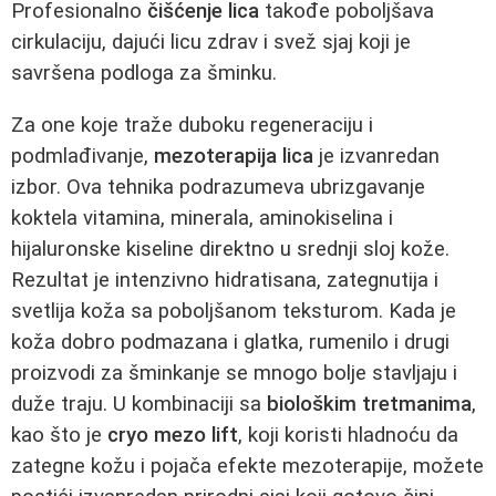
Profesionalno
čišćenje lica
takođe poboljšava
cirkulaciju, dajući licu zdrav i svež sjaj koji je
savršena podloga za šminku.
Za one koje traže duboku regeneraciju i
podmlađivanje,
mezoterapija lica
je izvanredan
izbor. Ova tehnika podrazumeva ubrizgavanje
koktela vitamina, minerala, aminokiselina i
hijaluronske kiseline direktno u srednji sloj kože.
Rezultat je intenzivno hidratisana, zategnutija i
svetlija koža sa poboljšanom teksturom. Kada je
koža dobro podmazana i glatka, rumenilo i drugi
proizvodi za šminkanje se mnogo bolje stavljaju i
duže traju. U kombinaciji sa
biološkim tretmanima
,
kao što je
cryo mezo lift
, koji koristi hladnoću da
zategne kožu i pojača efekte mezoterapije, možete