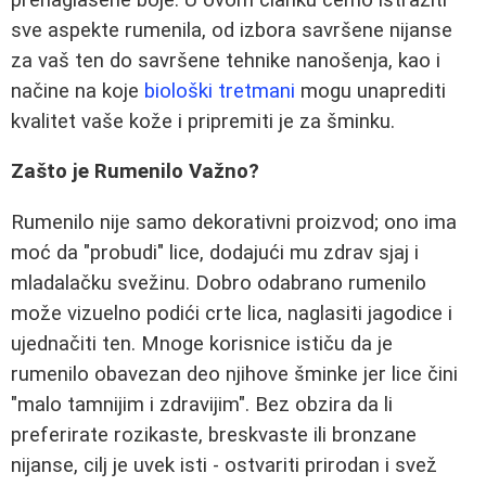
sve aspekte rumenila, od izbora savršene nijanse
za vaš ten do savršene tehnike nanošenja, kao i
načine na koje
biološki tretmani
mogu unaprediti
kvalitet vaše kože i pripremiti je za šminku.
Zašto je Rumenilo Važno?
Rumenilo nije samo dekorativni proizvod; ono ima
moć da "probudi" lice, dodajući mu zdrav sjaj i
mladalačku svežinu. Dobro odabrano rumenilo
može vizuelno podići crte lica, naglasiti jagodice i
ujednačiti ten. Mnoge korisnice ističu da je
rumenilo obavezan deo njihove šminke jer lice čini
"malo tamnijim i zdravijim". Bez obzira da li
preferirate rozikaste, breskvaste ili bronzane
nijanse, cilj je uvek isti - ostvariti prirodan i svež