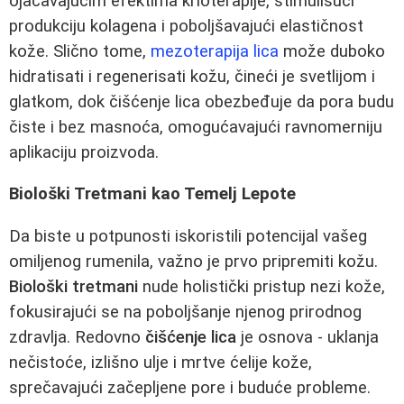
ojačavajućim efektima krioterapije, stimulišući
produkciju kolagena i poboljšavajući elastičnost
kože. Slično tome,
mezoterapija lica
može duboko
hidratisati i regenerisati kožu, čineći je svetlijom i
glatkom, dok čišćenje lica obezbeđuje da pora budu
čiste i bez masnoća, omogućavajući ravnomerniju
aplikaciju proizvoda.
Biološki Tretmani kao Temelj Lepote
Da biste u potpunosti iskoristili potencijal vašeg
omiljenog rumenila, važno je prvo pripremiti kožu.
Biološki tretmani
nude holistički pristup nezi kože,
fokusirajući se na poboljšanje njenog prirodnog
zdravlja. Redovno
čišćenje lica
je osnova - uklanja
nečistoće, izlišno ulje i mrtve ćelije kože,
sprečavajući začepljene pore i buduće probleme.