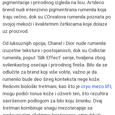
pigmentacije i prirodnog izgleda na licu. Artdeco
brend nudi intenzivno pigmentirana rumenila koja
traju večno, dok su L'Orealova rumenila poznata po
svojoj mekoći i kvalitetnim četkicama koje dolaze
uz proizvod.
Od luksuznijih opcija, Chanel i Dior nude rumenila
izuzetne teksture i postojanosti, dok su Collistar
rumenila, poput 'Silk Effect' serije, hvaljena zbog
svilenkastog osećaja i prirodnog finiša. Bilo da se
odlučite za brend koji više volite, važno je da
rumenilo bude deo šireg konteksta nege kože.
Redovni biološki tretmani, kao što je
cryo mezo lift
,
mogu podići tonus kože i oživeti ten, što rezultira
savršenom podlogom za bilo koju šminku. Ovaj
tretman kombinuje snagu mezoterapije sa