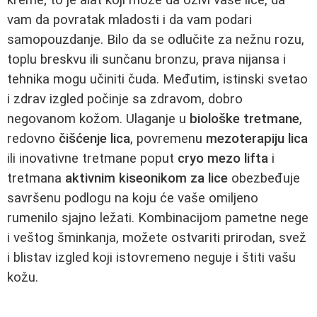
kreme; to je alat koji može da oživi vaše lice, da
vam da povratak mladosti i da vam podari
samopouzdanje. Bilo da se odlučite za nežnu rozu,
toplu breskvu ili sunčanu bronzu, prava nijansa i
tehnika mogu učiniti čuda. Međutim, istinski svetao
i zdrav izgled počinje sa zdravom, dobro
negovanom kožom. Ulaganje u
biološke tretmane
,
redovno
čišćenje lica
, povremenu
mezoterapiju lica
ili inovativne tretmane poput
cryo mezo lifta
i
tretmana
aktivnim kiseonikom za lice
obezbeđuje
savršenu podlogu na koju će vaše omiljeno
rumenilo sjajno ležati. Kombinacijom pametne nege
i veštog šminkanja, možete ostvariti prirodan, svež
i blistav izgled koji istovremeno neguje i štiti vašu
kožu.