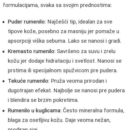
formulacijama, svaka sa svojim prednostima:
Puder rumenilo
: Najčešći tip, idealan za sve
tipove kože, posebno za masniju jer pomaže u
apsorpciji viška sebuma. Lako se nanosi i gradi.
Kremasto rumenilo
: Savršeno za suvu i zrelu
kožu jer dodaje hidrataciju i svetlost. Nanosi se
prstima ili specijalnom spužvicom pre pudera.
Tekuće rumenilo
: Pruža veoma prirodan i
dugotrajan efekat. Najbolje se nanosi pre pudera
i blendira se brzim pokretima.
Rumenilo u kuglicama
: Često mineralna formula,
blaga za osetljivu kožu. Daje veoma nežan,
prodiran sjaj.