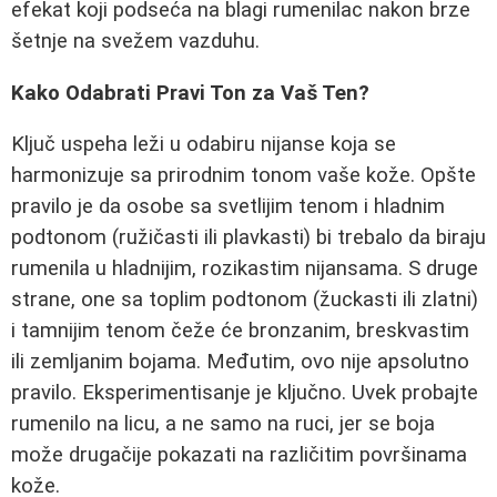
efekat koji podseća na blagi rumenilac nakon brze
šetnje na svežem vazduhu.
Kako Odabrati Pravi Ton za Vaš Ten?
Ključ uspeha leži u odabiru nijanse koja se
harmonizuje sa prirodnim tonom vaše kože. Opšte
pravilo je da osobe sa svetlijim tenom i hladnim
podtonom (ružičasti ili plavkasti) bi trebalo da biraju
rumenila u hladnijim, rozikastim nijansama. S druge
strane, one sa toplim podtonom (žuckasti ili zlatni)
i tamnijim tenom čeže će bronzanim, breskvastim
ili zemljanim bojama. Međutim, ovo nije apsolutno
pravilo. Eksperimentisanje je ključno. Uvek probajte
rumenilo na licu, a ne samo na ruci, jer se boja
može drugačije pokazati na različitim površinama
kože.