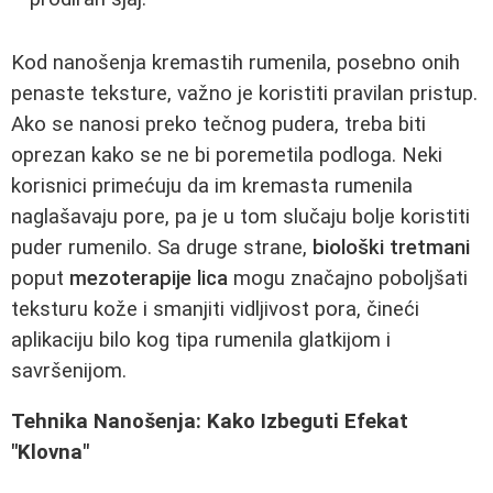
Kod nanošenja kremastih rumenila, posebno onih
penaste teksture, važno je koristiti pravilan pristup.
Ako se nanosi preko tečnog pudera, treba biti
oprezan kako se ne bi poremetila podloga. Neki
korisnici primećuju da im kremasta rumenila
naglašavaju pore, pa je u tom slučaju bolje koristiti
puder rumenilo. Sa druge strane,
biološki tretmani
poput
mezoterapije lica
mogu značajno poboljšati
teksturu kože i smanjiti vidljivost pora, čineći
aplikaciju bilo kog tipa rumenila glatkijom i
savršenijom.
Tehnika Nanošenja: Kako Izbeguti Efekat
"Klovna"