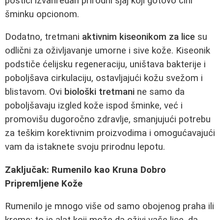
postići izvanredan prirodni sjaj koji gotovo čini
šminku opcionom.
Dodatno, tretmani
aktivnim kiseonikom za lice
su
odlični za oživljavanje umorne i sive kože. Kiseonik
podstiče ćelijsku regeneraciju, uništava bakterije i
poboljšava cirkulaciju, ostavljajući kožu svežom i
blistavom. Ovi
biološki tretmani
ne samo da
poboljšavaju izgled kože ispod šminke, već i
promovišu dugoročno zdravlje, smanjujući potrebu
za teškim korektivnim proizvodima i omogućavajući
vam da istaknete svoju prirodnu lepotu.
Zaključak: Rumenilo kao Kruna Dobro
Pripremljene Kože
Rumenilo je mnogo više od samo obojenog praha ili