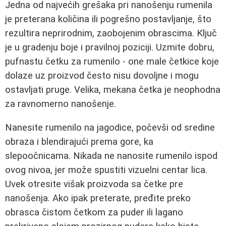
Jedna od najvećih grešaka pri nanošenju rumenila
je preterana količina ili pogrešno postavljanje, što
rezultira neprirodnim, zaobojenim obrascima. Ključ
je u gradenju boje i pravilnoj poziciji. Uzmite dobru,
pufnastu četku za rumenilo - one male četkice koje
dolaze uz proizvod često nisu dovoljne i mogu
ostavljati pruge. Velika, mekana četka je neophodna
za ravnomerno nanošenje.
Nanesite rumenilo na jagodice, počevši od sredine
obraza i blendirajući prema gore, ka
slepoočnicama. Nikada ne nanosite rumenilo ispod
ovog nivoa, jer može spustiti vizuelni centar lica.
Uvek otresite višak proizvoda sa četke pre
nanošenja. Ako ipak preterate, pređite preko
obrasca čistom četkom za puder ili lagano