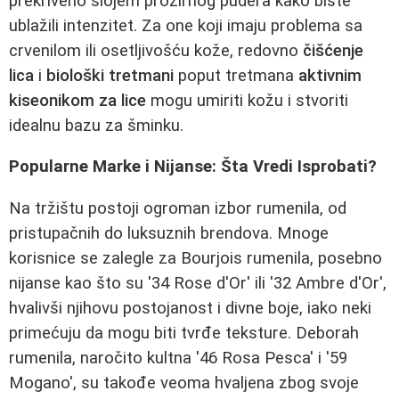
prekriveno slojem prozirnog pudera kako biste
ublažili intenzitet. Za one koji imaju problema sa
crvenilom ili osetljivošću kože, redovno
čišćenje
lica
i
biološki tretmani
poput tretmana
aktivnim
kiseonikom za lice
mogu umiriti kožu i stvoriti
idealnu bazu za šminku.
Popularne Marke i Nijanse: Šta Vredi Isprobati?
Na tržištu postoji ogroman izbor rumenila, od
pristupačnih do luksuznih brendova. Mnoge
korisnice se zalegle za Bourjois rumenila, posebno
nijanse kao što su '34 Rose d'Or' ili '32 Ambre d'Or',
hvalivši njihovu postojanost i divne boje, iako neki
primećuju da mogu biti tvrđe teksture. Deborah
rumenila, naročito kultna '46 Rosa Pesca' i '59
Mogano', su takođe veoma hvaljena zbog svoje