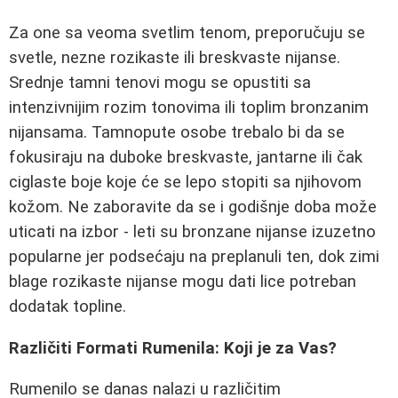
Za one sa veoma svetlim tenom, preporučuju se
svetle, nezne rozikaste ili breskvaste nijanse.
Srednje tamni tenovi mogu se opustiti sa
intenzivnijim rozim tonovima ili toplim bronzanim
nijansama. Tamnopute osobe trebalo bi da se
fokusiraju na duboke breskvaste, jantarne ili čak
ciglaste boje koje će se lepo stopiti sa njihovom
kožom. Ne zaboravite da se i godišnje doba može
uticati na izbor - leti su bronzane nijanse izuzetno
popularne jer podsećaju na preplanuli ten, dok zimi
blage rozikaste nijanse mogu dati lice potreban
dodatak topline.
Različiti Formati Rumenila: Koji je za Vas?
Rumenilo se danas nalazi u različitim