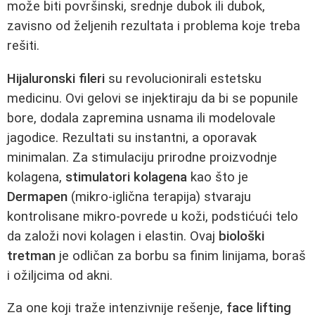
može biti površinski, srednje dubok ili dubok,
zavisno od željenih rezultata i problema koje treba
rešiti.
Hijaluronski fileri
su revolucionirali estetsku
medicinu. Ovi gelovi se injektiraju da bi se popunile
bore, dodala zapremina usnama ili modelovale
jagodice. Rezultati su instantni, a oporavak
minimalan. Za stimulaciju prirodne proizvodnje
kolagena,
stimulatori kolagena
kao što je
Dermapen
(mikro-iglična terapija) stvaraju
kontrolisane mikro-povrede u koži, podstićući telo
da založi novi kolagen i elastin. Ovaj
biološki
tretman
je odličan za borbu sa finim linijama, boraš
i ožiljcima od akni.
Za one koji traže intenzivnije rešenje,
face lifting