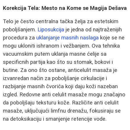
Korekcija Tela: Mesto na Kome se Magija Dešava
Telo je često centralna tačka želja za estetskim
poboljšanjem.
Liposukcija
je jedna od najtraženijih
procedura za
uklanjanje masnih naslaga
koje se ne
mogu ukloniti ishranom i vežbanjem. Ova tehnika
vacuumskim putem uklanja masne ćelije sa
specificnih partija kao što su stomak, bokovi i
butine. Za ono što ostane, anticelulit masaža je
izvanredan način za poboljšanje cirkulacije i
razbijanje masnih čvorića koji daju koži nazeban
izgled. Redovne anti celulit masaže mogu značajno
da poboljšaju teksturu kože. Različite anti celulit
masaže, uključujući limfnu drenažu, fokusiraju se
na detoksikaciju i smanjenje retencije vode.