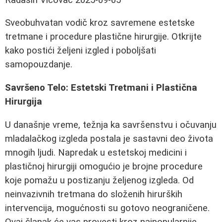
Sveobuhvatan vodič kroz savremene estetske
tretmane i procedure plastične hirurgije. Otkrijte
kako postići željeni izgled i poboljšati
samopouzdanje.
Savršeno Telo: Estetski Tretmani i Plastična
Hirurgija
U današnje vreme, težnja ka savršenstvu i očuvanju
mladalačkog izgleda postala je sastavni deo života
mnogih ljudi. Napredak u estetskoj medicini i
plastičnoj hirurgiji omogućio je brojne procedure
koje pomažu u postizanju željenog izgleda. Od
neinvazivnih tretmana do složenih hirurških
intervencija, mogućnosti su gotovo neograničene.
Ovaj članak će vas provesti kroz najpopularnije