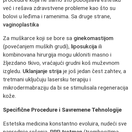
već i rešava zdravstvene probleme kao što su
bolovi u leđima i ramenima. Sa druge strane,
vaginoplastika
Za muškarce koji se bore sa
ginekomastijom
(povećanjem muških grudi),
liposukcija
ili
kombinovana hirurgija mogu ukloniti masno i
žljezdano tkivo, vraćajući grudni koš muževnom
izgledu.
Uklanjanje strija
je još jedan čest zahtev, a
tretmani uključuju lasersku terapiju i
mikrodermabraziju da bi se stimulisala regeneracija
kože.
Specifične Procedure i Savremene Tehnologije
Estetska medicina konstantno evoluira, nudeći sve
naprednije rešenja.
PRP tretman
(trombocitima