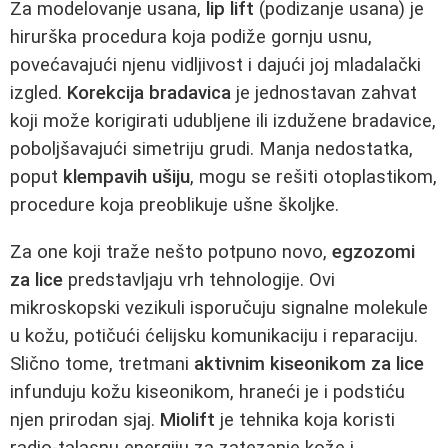
Za modelovanje usana,
lip lift
(podizanje usana) je
hirurška procedura koja podiže gornju usnu,
povećavajući njenu vidljivost i dajući joj mladalački
izgled.
Korekcija bradavica
je jednostavan zahvat
koji može korigirati udubljene ili izdužene bradavice,
poboljšavajući simetriju grudi. Manja nedostatka,
poput
klempavih ušiju
, mogu se rešiti otoplastikom,
procedure koja preoblikuje ušne školjke.
Za one koji traže nešto potpuno novo,
egzozomi
za lice
predstavljaju vrh tehnologije. Ovi
mikroskopski vezikuli isporučuju signalne molekule
u kožu, potičući ćelijsku komunikaciju i reparaciju.
Slično tome, tretmani
aktivnim kiseonikom za lice
infunduju kožu kiseonikom, hraneći je i podstiću
njen prirodan sjaj.
Miolift
je tehnika koja koristi
radio-talasnu energiju za zatezanje kože i