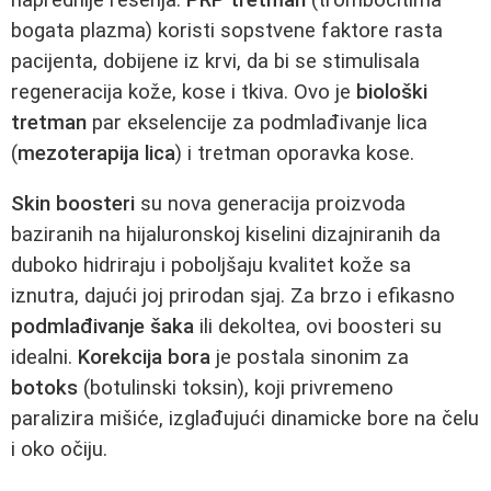
bogata plazma) koristi sopstvene faktore rasta
pacijenta, dobijene iz krvi, da bi se stimulisala
regeneracija kože, kose i tkiva. Ovo je
biološki
tretman
par ekselencije za podmlađivanje lica
(
mezoterapija lica
) i tretman oporavka kose.
Skin boosteri
su nova generacija proizvoda
baziranih na hijaluronskoj kiselini dizajniranih da
duboko hidriraju i poboljšaju kvalitet kože sa
iznutra, dajući joj prirodan sjaj. Za brzo i efikasno
podmlađivanje šaka
ili dekoltea, ovi boosteri su
idealni.
Korekcija bora
je postala sinonim za
botoks
(botulinski toksin), koji privremeno
paralizira mišiće, izglađujući dinamicke bore na čelu
i oko očiju.