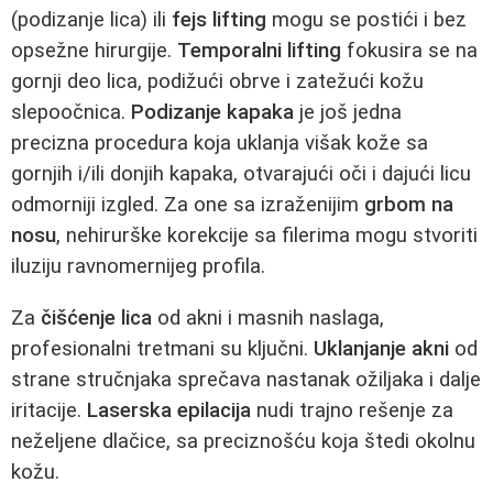
(podizanje lica) ili
fejs lifting
mogu se postići i bez
opsežne hirurgije.
Temporalni lifting
fokusira se na
gornji deo lica, podižući obrve i zatežući kožu
slepoočnica.
Podizanje kapaka
je još jedna
precizna procedura koja uklanja višak kože sa
gornjih i/ili donjih kapaka, otvarajući oči i dajući licu
odmorniji izgled. Za one sa izraženijim
grbom na
nosu
, nehirurške korekcije sa filerima mogu stvoriti
iluziju ravnomernijeg profila.
Za
čišćenje lica
od akni i masnih naslaga,
profesionalni tretmani su ključni.
Uklanjanje akni
od
strane stručnjaka sprečava nastanak ožiljaka i dalje
iritacije.
Laserska epilacija
nudi trajno rešenje za
neželjene dlačice, sa preciznošću koja štedi okolnu
kožu.