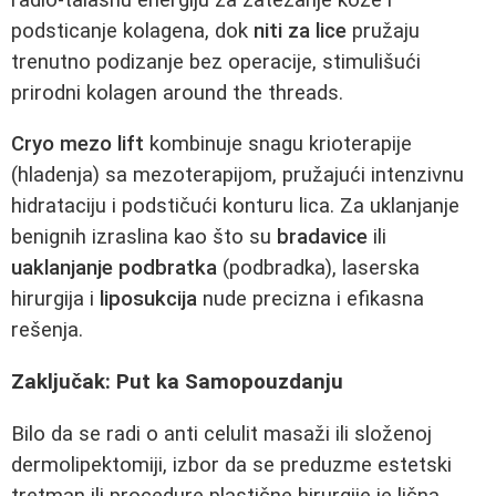
podsticanje kolagena, dok
niti za lice
pružaju
trenutno podizanje bez operacije, stimulišući
prirodni kolagen around the threads.
Cryo mezo lift
kombinuje snagu krioterapije
(hladenja) sa mezoterapijom, pružajući intenzivnu
hidrataciju i podstičući konturu lica. Za uklanjanje
benignih izraslina kao što su
bradavice
ili
uaklanjanje podbratka
(podbradka), laserska
hirurgija i
liposukcija
nude precizna i efikasna
rešenja.
Zaključak: Put ka Samopouzdanju
Bilo da se radi o anti celulit masaži ili složenoj
dermolipektomiji, izbor da se preduzme estetski
tretman ili procedure plastične hirurgije je lična