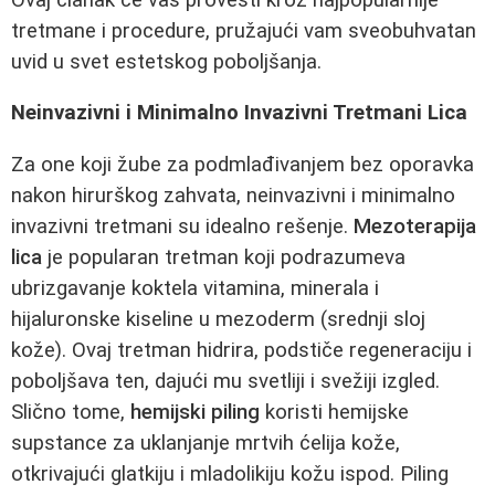
tretmane i procedure, pružajući vam sveobuhvatan
uvid u svet estetskog poboljšanja.
Neinvazivni i Minimalno Invazivni Tretmani Lica
Za one koji žube za podmlađivanjem bez oporavka
nakon hirurškog zahvata, neinvazivni i minimalno
invazivni tretmani su idealno rešenje.
Mezoterapija
lica
je popularan tretman koji podrazumeva
ubrizgavanje koktela vitamina, minerala i
hijaluronske kiseline u mezoderm (srednji sloj
kože). Ovaj tretman hidrira, podstiče regeneraciju i
poboljšava ten, dajući mu svetliji i svežiji izgled.
Slično tome,
hemijski piling
koristi hemijske
supstance za uklanjanje mrtvih ćelija kože,
otkrivajući glatkiju i mladolikiju kožu ispod. Piling