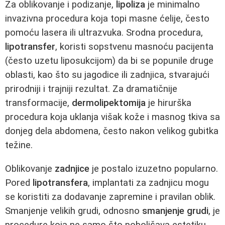
Za oblikovanje i podizanje,
lipoliza
je minimalno
invazivna procedura koja topi masne ćelije, često
pomoću lasera ili ultrazvuka. Srodna procedura,
lipotransfer
, koristi sopstvenu masnoću pacijenta
(često uzetu liposukcijom) da bi se popunile druge
oblasti, kao što su jagodice ili zadnjica, stvarajući
prirodniji i trajniji rezultat. Za dramatičnije
transformacije,
dermolipektomija
je hirurška
procedura koja uklanja višak kože i masnog tkiva sa
donjeg dela abdomena, često nakon velikog gubitka
težine.
Oblikovanje
zadnjice
je postalo izuzetno popularno.
Pored
lipotransfera
, implantati za zadnjicu mogu
se koristiti za dodavanje zapremine i pravilan oblik.
Smanjenje velikih grudi, odnosno
smanjenje grudi
, je
procedure koja ne samo što poboljšava estetiku