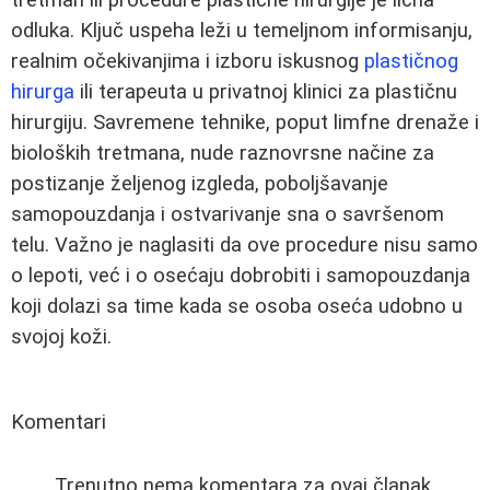
odluka. Ključ uspeha leži u temeljnom informisanju,
realnim očekivanjima i izboru iskusnog
plastičnog
hirurga
ili terapeuta u privatnoj klinici za plastičnu
hirurgiju. Savremene tehnike, poput limfne drenaže i
bioloških tretmana, nude raznovrsne načine za
postizanje željenog izgleda, poboljšavanje
samopouzdanja i ostvarivanje sna o savršenom
telu. Važno je naglasiti da ove procedure nisu samo
o lepoti, već i o osećaju dobrobiti i samopouzdanja
koji dolazi sa time kada se osoba oseća udobno u
svojoj koži.
Komentari
Trenutno nema komentara za ovaj članak.