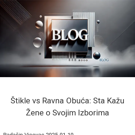
Štikle vs Ravna Obuća: Sta Kažu
Žene o Svojim Izborima
Radašin Vicovac
2025-01-10