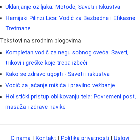
Uklanjanje oziljaka: Metode, Saveti i Iskustva
Hemijski Pilinzi Lica: Vodič za Bezbedne i Efikasne
Tretmane
Tekstovi na srodnim blogovima
Kompletan vodič za negu sobnog cveća: Saveti,
trikovi i greške koje treba izbeći
Kako se zdravo ugojiti - Saveti i iskustva
Vodič za jačanje mišića i pravilno vežbanje
Holistički pristup oblikovanju tela: Povremeni post,
masaža i zdrave navike
O nama
|
Kontakt
|
Politika privatnosti
|
Uslovi