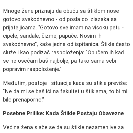
Mnoge žene priznaju da obuću sa štiklom nose
gotovo svakodnevno - od posla do izlazaka sa
prijateljicama. "Gotovo sve imam na visoku petu -
cipele, sandale, čizme, papuče. Nosim ih
svakodnevno", kaže jedna od ispitanica. Štikle često
služe i kao podizač raspoloženja: "Obučem ih kad
se ne osećam baš najbolje, pa tako sama sebi
popravim raspoloženje."
Međutim, postoje i situacije kada su štikle previše:
"Ne da mi se baš ići na fakultet u štiklama, to bi mi
bilo prenaporno."
Posebne Prilike: Kada Štikle Postaju Obavezne
Većina žena slaže se da su štikle nezamenjive za