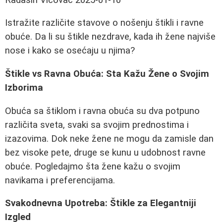
Istražite različite stavove o nošenju štikli i ravne
obuće. Da li su štikle nezdrave, kada ih žene najviše
nose i kako se osećaju u njima?
Štikle vs Ravna Obuća: Sta Kažu Žene o Svojim
Izborima
Obuća sa štiklom i ravna obuća su dva potpuno
različita sveta, svaki sa svojim prednostima i
izazovima. Dok neke žene ne mogu da zamisle dan
bez visoke pete, druge se kunu u udobnost ravne
obuće. Pogledajmo šta žene kažu o svojim
navikama i preferencijama.
Svakodnevna Upotreba: Štikle za Elegantniji
Izgled