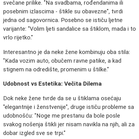
svečane prilike. "Na svadbama, rođendanima ili
posebnim izlascima - štikle su obavezne", tvrdi
jedna od sagovornica. Posebno se ističu ljetne
varijante: "Volim ljeti sandalice sa štiklom, mada i to
vrlo rijetko."
Interesantno je da neke žene kombinuju oba stila:
"Kada vozim auto, obučem ravne patike, a kad
stignem na odredište, promenim u štilke."
Udobnost vs Estetika: Večita Dilema
Dok neke žene tvrde da se u štiklama osećaju
"elegantnije i ženstvenije", druge ističu probleme sa
udobnošću: "Noge me prestanu da bole posle
svakog nošenja štikli jer nisam navikla na njih, ali za
dobar izgled sve se trpi."