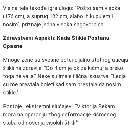
Visina tela takođe igra ulogu: "Pošto sam visoka
(176 cm), a suprug 182 cm, slabo ih kupujem i
nosim", priznaje jedna visoka sagovornica.
Zdravstveni Aspekti: Kada Štikle Postanu
Opasne
Mnoge žene su svesne potencijalno štetnog uticaja
štikli na zdravlje: "Do 4 cm je ok za kičmu, a preko
toga ne valja." Neke su imale i lična iskustva: "Ledja
su me prestala boleti kad sam prestala da nosim
štikle."
Postoje i ekstremni slučajevi: "Viktorija Bekam
mora na operaciju zbog deformacije kičmenog
stuba od nošenja visokih štikli."