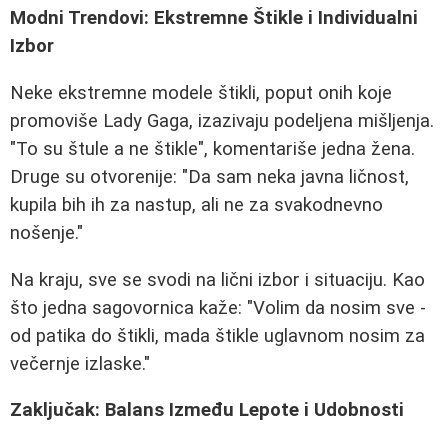
Modni Trendovi: Ekstremne Štikle i Individualni
Izbor
Neke ekstremne modele štikli, poput onih koje
promoviše Lady Gaga, izazivaju podeljena mišljenja.
"To su štule a ne štikle", komentariše jedna žena.
Druge su otvorenije: "Da sam neka javna ličnost,
kupila bih ih za nastup, ali ne za svakodnevno
nošenje."
Na kraju, sve se svodi na lični izbor i situaciju. Kao
što jedna sagovornica kaže: "Volim da nosim sve -
od patika do štikli, mada štikle uglavnom nosim za
večernje izlaske."
Zaključak: Balans Između Lepote i Udobnosti