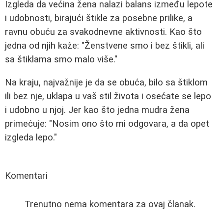
Izgleda da većina žena nalazi balans između lepote
i udobnosti, birajući štikle za posebne prilike, a
ravnu obuću za svakodnevne aktivnosti. Kao što
jedna od njih kaže: "Ženstvene smo i bez štikli, ali
sa štiklama smo malo više."
Na kraju, najvažnije je da se obuća, bilo sa štiklom
ili bez nje, uklapa u vaš stil života i osećate se lepo
i udobno u njoj. Jer kao što jedna mudra žena
primećuje: "Nosim ono što mi odgovara, a da opet
izgleda lepo."
Komentari
Trenutno nema komentara za ovaj članak.