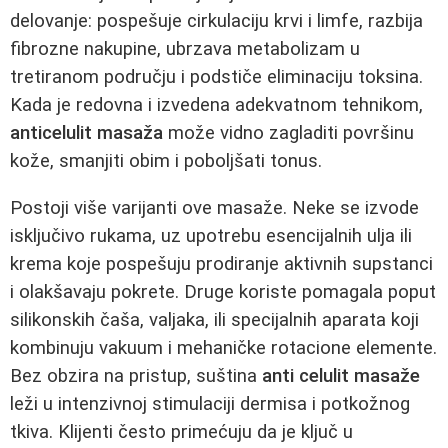
delovanje: pospešuje cirkulaciju krvi i limfe, razbija
fibrozne nakupine, ubrzava metabolizam u
tretiranom području i podstiče eliminaciju toksina.
Kada je redovna i izvedena adekvatnom tehnikom,
anticelulit masaža
može vidno zagladiti površinu
kože, smanjiti obim i poboljšati tonus.
Postoji više varijanti ove masaže. Neke se izvode
isključivo rukama, uz upotrebu esencijalnih ulja ili
krema koje pospešuju prodiranje aktivnih supstanci
i olakšavaju pokrete. Druge koriste pomagala poput
silikonskih čaša, valjaka, ili specijalnih aparata koji
kombinuju vakuum i mehaničke rotacione elemente.
Bez obzira na pristup, suština
anti celulit masaže
leži u intenzivnoj stimulaciji dermisa i potkožnog
tkiva. Klijenti često primećuju da je ključ u