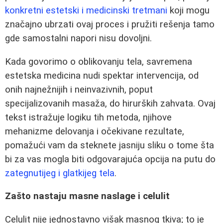
konkretni estetski i medicinski tretmani
koji mogu
značajno ubrzati ovaj proces i pružiti rešenja tamo
gde samostalni napori nisu dovoljni.
Kada govorimo o oblikovanju tela, savremena
estetska medicina nudi spektar intervencija, od
onih najnežnijih i neinvazivnih, poput
specijalizovanih masaža, do hirurških zahvata. Ovaj
tekst istražuje logiku tih metoda, njihove
mehanizme delovanja i očekivane rezultate,
pomažući vam da steknete jasniju sliku o tome šta
bi za vas mogla biti odgovarajuća opcija na putu do
zategnutijeg i glatkijeg tela
.
Zašto nastaju masne naslage i celulit
Celulit nije jednostavno višak masnog tkiva; to je