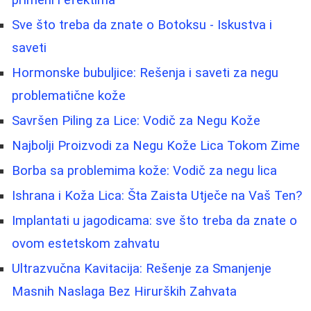
primeni i efektima
Sve što treba da znate o Botoksu - Iskustva i
saveti
Hormonske bubuljice: Rešenja i saveti za negu
problematične kože
Savršen Piling za Lice: Vodič za Negu Kože
Najbolji Proizvodi za Negu Kože Lica Tokom Zime
Borba sa problemima kože: Vodič za negu lica
Ishrana i Koža Lica: Šta Zaista Utječe na Vaš Ten?
Implantati u jagodicama: sve što treba da znate o
ovom estetskom zahvatu
Ultrazvučna Kavitacija: Rešenje za Smanjenje
Masnih Naslaga Bez Hirurških Zahvata