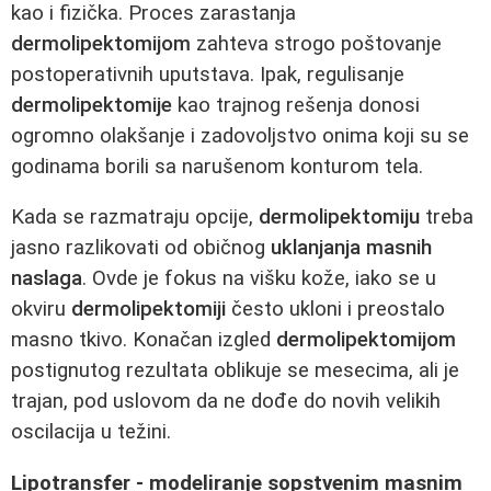
kao i fizička. Proces zarastanja
dermolipektomijom
zahteva strogo poštovanje
postoperativnih uputstava. Ipak, regulisanje
dermolipektomije
kao trajnog rešenja donosi
ogromno olakšanje i zadovoljstvo onima koji su se
godinama borili sa narušenom konturom tela.
Kada se razmatraju opcije,
dermolipektomiju
treba
jasno razlikovati od običnog
uklanjanja masnih
naslaga
. Ovde je fokus na višku kože, iako se u
okviru
dermolipektomiji
često ukloni i preostalo
masno tkivo. Konačan izgled
dermolipektomijom
postignutog rezultata oblikuje se mesecima, ali je
trajan, pod uslovom da ne dođe do novih velikih
oscilacija u težini.
Lipotransfer - modeliranje sopstvenim masnim