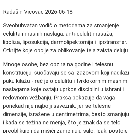
Radašin Vicovac
2026-06-18
Sveobuhvatan vodič o metodama za smanjenje
celulita i masnih naslaga: anti-celulit masaža,
lipoliza, liposukcija, dermolipektomija i lipotransfer.
Otkrijte koje opcije za oblikovanje tela zaista deluju.
Mnoge osobe, bez obzira na godine i telesnu
konstituciju, suočavaju se sa izazovom koji nadilazi
puku kilažu - reč je o celulitu i tvrdokornim masnim
naslagama koje ostaju uprkos disciplini u ishrani i
redovnom vežbanju. Praksa pokazuje da vaga
ponekad nije najbolji saveznik, jer se telesne
dimenzije, izražene u centimetrima, često smanjuju
i kada se težina ne menja, što je znak da se telo
preoblikuje i da mišići zamenjuju salo. Ipak, postoje