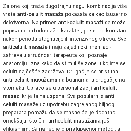
Za one koji traže dugotrajnu negu, kombinacija više
vrsta
anti-celulit masaža
pokazala se kao izuzetno
delotvorna. Na primer,
anti-celulit masaži
se može
pripisati i limfodrenažni karakter, posebno koristan
nakon perioda stagnacije ili intenzivnog stresa. Sve
anticelulit masaže
imaju zajednički imenilac -
zahtevaju stručnost terapeuta koji poznaje
anatomiju i zna kako da stimuliše zone u kojima se
celulit najčešće zadržava. Drugačije se pristupa
anti-celulit masažama
na butinama, a drugačije na
stomaku. Upravo se u personalizaciji
anticelulit
masaži
krije tajna uspeha. Sve popularnije
anti
celulit masaže
uz upotrebu zagrejanog biljnog
preparata pomažu da se masne ćelije dodatno
omekšaju, što čini
anticelulit masažama
još
efikasnijim. Sama reč je o pristupačnoj metodi, a