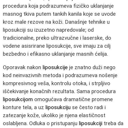
procedura koja podrazumeva fizičko uklanjanje
masnog tkiva putem tankih kanila koje se uvode
kroz male rezove na koži. Današnje tehnike u
liposukciji su izuzetno napredovale; od
tradicionalne, preko ultrazvučne i laserske, do
vodene asisrirane liposukcije, sve imaju za cilj
bezbedno i efikasno uklanjanje masnih ćelija.
Oporavak nakon
liposukcije
je znatno duži nego
kod neinvazivnih metoda i podrazumeva nošenje
kompresivnog veša, kontrolu otoka, i strpljivo
iščekivanje konačnih rezultata. Sama procedura
liposukcijom
omogućava dramatične promene
konture tela, a uz
liposukciju
se često radi i
zatezanje kože, ukoliko je njena elastičnost
oslabljena. Odluka o pristupanju
liposukciji
treba da