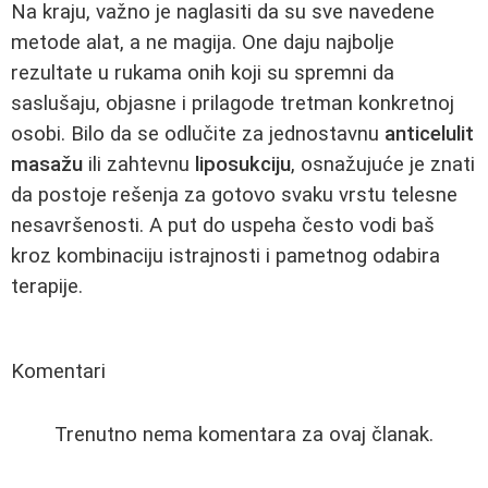
Na kraju, važno je naglasiti da su sve navedene
metode alat, a ne magija. One daju najbolje
rezultate u rukama onih koji su spremni da
saslušaju, objasne i prilagode tretman konkretnoj
osobi. Bilo da se odlučite za jednostavnu
anticelulit
masažu
ili zahtevnu
liposukciju
, osnažujuće je znati
da postoje rešenja za gotovo svaku vrstu telesne
nesavršenosti. A put do uspeha često vodi baš
kroz kombinaciju istrajnosti i pametnog odabira
terapije.
Komentari
Trenutno nema komentara za ovaj članak.