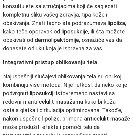
konsultujete sa stručnjacima koji će sagledati
kompletnu sliku vašeg zdravlja, tipa kože i
očekivanja. Znati tačno šta podrazumeva
lipoliza
,
kako teče oporavak od
liposukcije
, ili šta možete
očekivati od
dermolipektomije
, osnažiće vas da
donesete odluku koja je ispravna za vas.
Integrativni pristup oblikovanju tela
Najuspešniji slučajevi oblikovanja tela su oni koji
kombinuju više metoda. Nije retkost da neko ko je
podvrgnut
liposukciji
istovremeno nastavi sa
redovnim
anti celulit masažama
kako bi koža
ostala glatka i cirkulacija optimizovana. Takođe,
nakon uspešne
lipolize
, primena
anticelulit masaže
može produžiti efekte i pomoći telu da