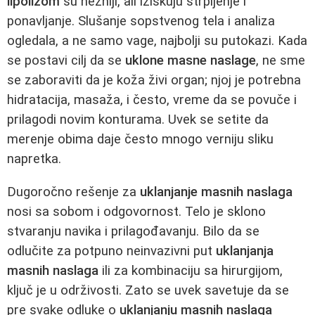
lipolizom
su nežniji, ali iziskuju strpljenje i
ponavljanje. Slušanje sopstvenog tela i analiza
ogledala, a ne samo vage, najbolji su putokazi. Kada
se postavi cilj da se
uklone masne naslage
, ne sme
se zaboraviti da je koža živi organ; njoj je potrebna
hidratacija, masaža, i često, vreme da se povuče i
prilagodi novim konturama. Uvek se setite da
merenje obima daje često mnogo verniju sliku
napretka.
Dugoročno rešenje za
uklanjanje masnih naslaga
nosi sa sobom i odgovornost. Telo je sklono
stvaranju navika i prilagođavanju. Bilo da se
odlučite za potpuno neinvazivni put
uklanjanja
masnih naslaga
ili za kombinaciju sa hirurgijom,
ključ je u održivosti. Zato se uvek savetuje da se
pre svake odluke o
uklanjanju masnih naslaga