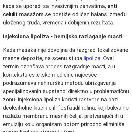
kada se uporedi sa invazivnijim zahvatima,
anti
celulit masažom
se postiže odličan balans između
uloženog truda, vremena i dobijenih rezultata.
Injekciona lipoliza - hemijsko razlaganje masti
Kada masaža nije dovoljna da razgradi lokalizovane
masne depozite, na scenu stupa
lipoliza
. Ovaj
termin označava proces razgradnje masti, a u
kontekstu estetske medicine najčešće
podrazumeva nehiruršku metodu ubrizgavanja
specijalizovanih supstanci direktno u problematičnu
zonu. Injekciona lipoliza koristi rastvore na bazi
deoksiholne kiseline ili fosfatidilholina, koji bukvalno
razlažu membranu masnih ćelija, pretvarajući ih u
emulziju koju organizam potom prirodno eliminiše