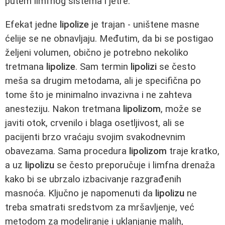
putem limfnog sistema i jetre.
Efekat jedne
lipolize
je trajan - uništene masne
ćelije se ne obnavljaju. Međutim, da bi se postigao
željeni volumen, obično je potrebno nekoliko
tretmana
lipolize
. Sam termin
lipolizi
se često
meša sa drugim metodama, ali je specifična po
tome što je minimalno invazivna i ne zahteva
anesteziju. Nakon tretmana
lipolizom
, može se
javiti otok, crvenilo i blaga osetljivost, ali se
pacijenti brzo vraćaju svojim svakodnevnim
obavezama. Sama procedura
lipolizom
traje kratko,
a uz
lipolizu
se često preporučuje i limfna drenaža
kako bi se ubrzalo izbacivanje razgrađenih
masnoća. Ključno je napomenuti da
lipolizu
ne
treba smatrati sredstvom za mršavljenje, već
metodom za modeliranje i uklanjanje malih,