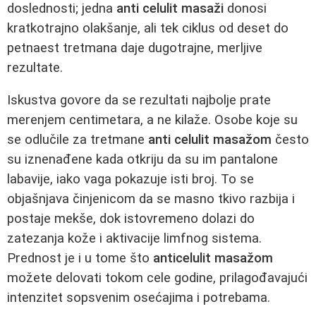
doslednosti; jedna
anti celulit masaži
donosi
kratkotrajno olakšanje, ali tek ciklus od deset do
petnaest tretmana daje dugotrajne, merljive
rezultate.
Iskustva govore da se rezultati najbolje prate
merenjem centimetara, a ne kilaže. Osobe koje su
se odlučile za tretmane
anti celulit masažom
često
su iznenađene kada otkriju da su im pantalone
labavije, iako vaga pokazuje isti broj. To se
objašnjava činjenicom da se masno tkivo razbija i
postaje mekše, dok istovremeno dolazi do
zatezanja kože i aktivacije limfnog sistema.
Prednost je i u tome što
anticelulit masažom
možete delovati tokom cele godine, prilagođavajući
intenzitet sopsvenim osećajima i potrebama.