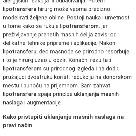
alergijskih reakcija ili odbacivanja. Putem
lipotransfera
hirurg može veoma precizno
modelirati željene obline. Postoji nauka i umetnost
u tome kako se rukuje
lipotransferom
, jer
preživljavanje prenetih masnih ćelija zavisi od
delikatne tehnike pripreme i aplikacije. Nakon
lipotransferu
, deo masnoće se prirodno resorbuje,
i to je hirurg uzeo u obzir. Konačni rezultati
lipotransferom
su prirodnog izgleda i na dodir,
pružajući dvostruku korist: redukciju na donorskom
mestu i punoću na prijemnom. Sam zahvat
lipotransfera
spaja principe
uklanjanja masnih
naslaga
i augmentacije.
Kako pristupiti uklanjanju masnih naslaga na
pravi način