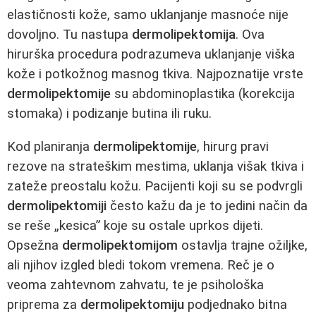
elastičnosti kože, samo uklanjanje masnoće nije
dovoljno. Tu nastupa
dermolipektomija
. Ova
hirurška procedura podrazumeva uklanjanje viška
kože i potkožnog masnog tkiva. Najpoznatije vrste
dermolipektomije
su abdominoplastika (korekcija
stomaka) i podizanje butina ili ruku.
Kod planiranja
dermolipektomije
, hirurg pravi
rezove na strateškim mestima, uklanja višak tkiva i
zateže preostalu kožu. Pacijenti koji su se podvrgli
dermolipektomiji
često kažu da je to jedini način da
se reše „kesica” koje su ostale uprkos dijeti.
Opsežna
dermolipektomijom
ostavlja trajne ožiljke,
ali njihov izgled bledi tokom vremena. Reč je o
veoma zahtevnom zahvatu, te je psihološka
priprema za
dermolipektomiju
podjednako bitna