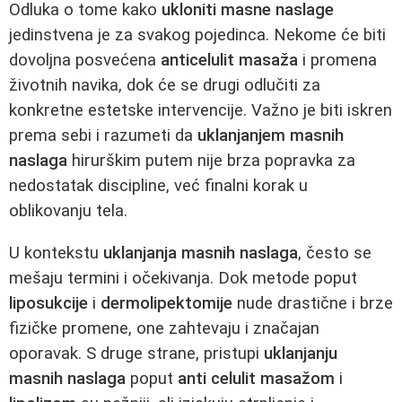
Odluka o tome kako
ukloniti masne naslage
jedinstvena je za svakog pojedinca. Nekome će biti
dovoljna posvećena
anticelulit masaža
i promena
životnih navika, dok će se drugi odlučiti za
konkretne estetske intervencije. Važno je biti iskren
prema sebi i razumeti da
uklanjanjem masnih
naslaga
hirurškim putem nije brza popravka za
nedostatak discipline, već finalni korak u
oblikovanju tela.
U kontekstu
uklanjanja masnih naslaga
, često se
mešaju termini i očekivanja. Dok metode poput
liposukcije
i
dermolipektomije
nude drastične i brze
fizičke promene, one zahtevaju i značajan
oporavak. S druge strane, pristupi
uklanjanju
masnih naslaga
poput
anti celulit masažom
i