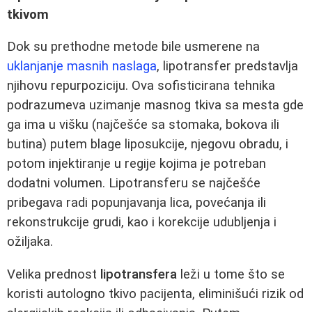
tkivom
Dok su prethodne metode bile usmerene na
uklanjanje masnih naslaga
, lipotransfer predstavlja
njihovu repurpoziciju. Ova sofisticirana tehnika
podrazumeva uzimanje masnog tkiva sa mesta gde
ga ima u višku (najčešće sa stomaka, bokova ili
butina) putem blage liposukcije, njegovu obradu, i
potom injektiranje u regije kojima je potreban
dodatni volumen. Lipotransferu se najčešće
pribegava radi popunjavanja lica, povećanja ili
rekonstrukcije grudi, kao i korekcije udubljenja i
ožiljaka.
Velika prednost
lipotransfera
leži u tome što se
koristi autologno tkivo pacijenta, eliminišući rizik od