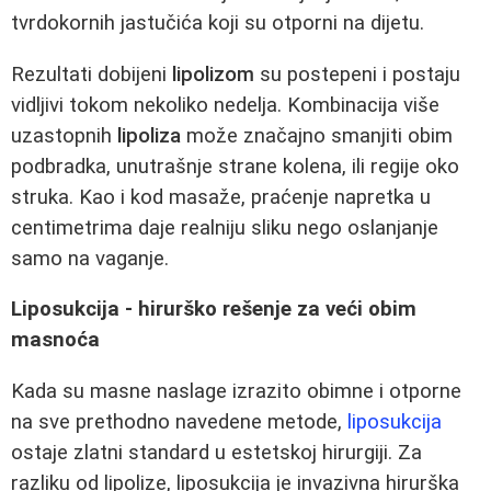
tvrdokornih jastučića koji su otporni na dijetu.
Rezultati dobijeni
lipolizom
su postepeni i postaju
vidljivi tokom nekoliko nedelja. Kombinacija više
uzastopnih
lipoliza
može značajno smanjiti obim
podbradka, unutrašnje strane kolena, ili regije oko
struka. Kao i kod masaže, praćenje napretka u
centimetrima daje realniju sliku nego oslanjanje
samo na vaganje.
Liposukcija - hirurško rešenje za veći obim
masnoća
Kada su masne naslage izrazito obimne i otporne
na sve prethodno navedene metode,
liposukcija
ostaje zlatni standard u estetskoj hirurgiji. Za
razliku od lipolize, liposukcija je invazivna hirurška