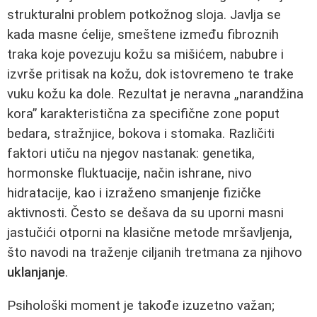
strukturalni problem potkožnog sloja. Javlja se
kada masne ćelije, smeštene između fibroznih
traka koje povezuju kožu sa mišićem, nabubre i
izvrše pritisak na kožu, dok istovremeno te trake
vuku kožu ka dole. Rezultat je neravna „narandžina
kora” karakteristična za specifične zone poput
bedara, stražnjice, bokova i stomaka. Različiti
faktori utiču na njegov nastanak: genetika,
hormonske fluktuacije, način ishrane, nivo
hidratacije, kao i izraženo smanjenje fizičke
aktivnosti. Često se dešava da su uporni masni
jastučići otporni na klasične metode mršavljenja,
što navodi na traženje ciljanih tretmana za njihovo
uklanjanje
.
Psihološki moment je takođe izuzetno važan;