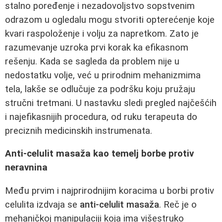
stalno poređenje i nezadovoljstvo sopstvenim
odrazom u ogledalu mogu stvoriti opterećenje koje
kvari raspoloženje i volju za napretkom. Zato je
razumevanje uzroka prvi korak ka efikasnom
rešenju. Kada se sagleda da problem nije u
nedostatku volje, već u prirodnim mehanizmima
tela, lakše se odlučuje za podršku koju pružaju
stručni tretmani. U nastavku sledi pregled najčešćih
i najefikasnijih procedura, od ruku terapeuta do
preciznih medicinskih instrumenata.
Anti-celulit masaža kao temelj borbe protiv
neravnina
Među prvim i najprirodnijim koracima u borbi protiv
celulita izdvaja se
anti-celulit masaža
. Reč je o
mehaničkoj manipulaciji koja ima višestruko