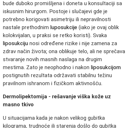
bude duboko promišljena i doneta u konsultaciji sa
iskusnim hirurgom. Postoje i slučajevi gde je
potrebno korigovati asimetriju ili nepravilnosti
nastale prethodnim
luposukcije
(iako je ovaj oblik
kolokvijalan, u praksi se retko koristi). Svaka
liposukciju
nosi određene rizike i nije zamena za
zdrav način života; ona oblikuje telo, ali ne sprečava
stvaranje novih masnih naslaga na drugim
mestima. Zato je neophodno i nakon
liposukcijom
postignutih rezultata održavati stabilnu težinu
pravilnom ishranom i fizičkom aktivnošću.
Dermolipektomija - rešavanje viška kože uz
masno tkivo
U situacijama kada je nakon velikog gubitka
kilograma, trudnoće ili starenja došlo do gubitka