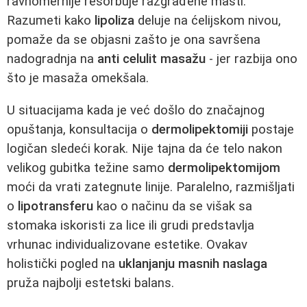
ravnomernije resorbuje razgrađene masti.
Razumeti kako
lipoliza
deluje na ćelijskom nivou,
pomaže da se objasni zašto je ona savršena
nadogradnja na
anti celulit masažu
- jer razbija ono
što je masaža omekšala.
U situacijama kada je već došlo do značajnog
opuštanja, konsultacija o
dermolipektomiji
postaje
logičan sledeći korak. Nije tajna da će telo nakon
velikog gubitka težine samo
dermolipektomijom
moći da vrati zategnute linije. Paralelno, razmišljati
o
lipotransferu
kao o načinu da se višak sa
stomaka iskoristi za lice ili grudi predstavlja
vrhunac individualizovane estetike. Ovakav
holistički pogled na
uklanjanju masnih naslaga
pruža najbolji estetski balans.