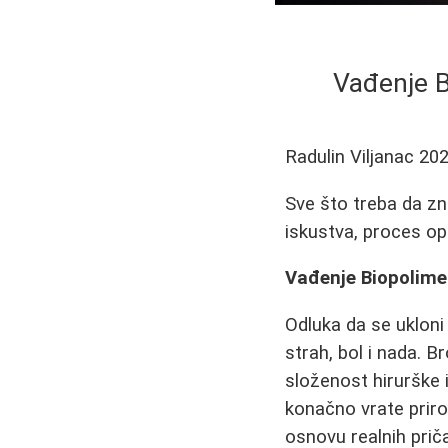
Vađenje B
Radulin Viljanac
202
Sve što treba da zn
iskustva, proces opo
Vađenje Biopolimer
Odluka da se ukloni 
strah, bol i nada. B
složenost hirurške i
konačno vrate priro
osnovu realnih prič