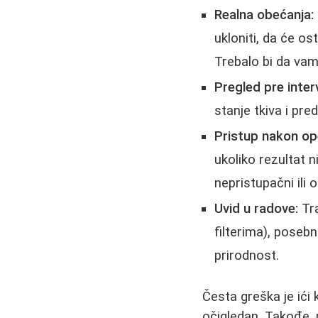
Realna obećanja:
ukloniti, da će os
Trebalo bi da vam 
Pregled pre inter
stanje tkiva i pre
Pristup nakon ope
ukoliko rezultat n
nepristupačni ili o
Uvid u radove:
Tra
filterima), posebn
prirodnost.
Česta greška je ići 
očigledan. Takođe, 