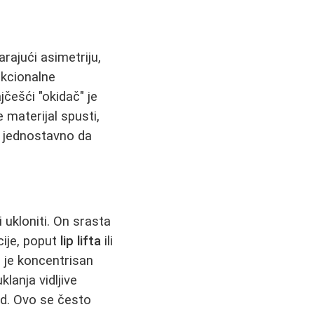
arajući asimetriju,
nkcionalne
jčešći "okidač" je
materijal spusti,
 jednostavno da
 ukloniti. On srasta
cije, poput
lip liftа
ili
e je koncentrisan
klanja vidljive
led. Ovo se često