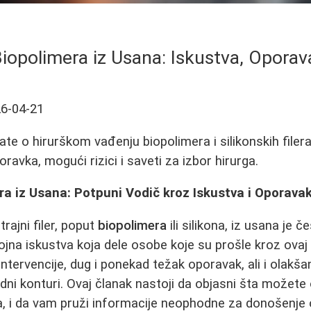
iopolimera iz Usana: Iskustva, Oporava
6-04-21
ate o hirurškom vađenju biopolimera i silikonskih filer
ravka, mogući rizici i saveti za izbor hirurga.
a iz Usana: Potpuni Vodič kroz Iskustva i Oporava
trajni filer, poput
biopolimera
ili silikona, iz usana je 
rojna iskustva koja dele osobe koje su prošle kroz ovaj
ntervencije, dug i ponekad težak oporavak, ali i olakša
dni konturi. Ovaj članak nastoji da objasni šta možete 
a, i da vam pruži informacije neophodne za donošenje 