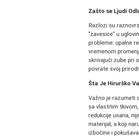
Zašto se Ljudi Odl
Razlozi su raznovrsn
"zavesice" u uglovim
probleme: upalne rea
vremenom promenjen 
skrivajući zube pr
povrate svoj prirodn
Šta Je Hirurško Va
Važno je razumeti 
sa vlastitim tkivom,
redukcije usana, nij
materijal, a koji nar
izbočine i pokušava 