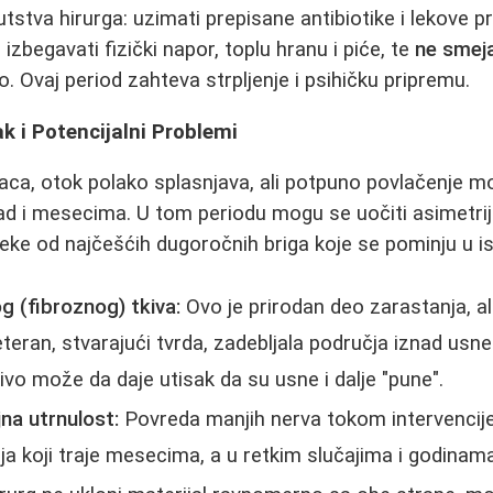
putstva hirurga: uzimati prepisane antibiotike i lekove pr
izbegavati fizički napor, toplu hranu i piće, te
ne smeja
o. Ovaj period zahteva strpljenje i psihičku pripremu.
 i Potencijalni Problemi
ca, otok polako splasnjava, ali potpuno povlačenje mo
d i mesecima. U tom periodu mogu se uočiti asimetrije
ke od najčešćih dugoročnih briga koje se pominju u i
og (fibroznog) tkiva:
Ovo je prirodan deo zarastanja, a
ran, stvarajući tvrda, zadebljala područja iznad usne (u
ivo može da daje utisak da su usne i dalje "pune".
jna utrnulost:
Povreda manjih nerva tokom intervencij
 koji traje mesecima, a u retkim slučajima i godinama