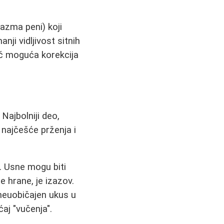
lazma peni) koji
ji vidljivost sitnih
već moguća korekcija
Najbolniji deo,
 najčešće prženja i
. Usne mogu biti
e hrane, je izazov.
neuobičajen ukus u
aj "vučenja".