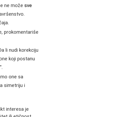
 se ne može
sve
 savršenstvo.
ćaja.
ne, prokomentariše
 li nudi korekciju
 one koji postanu
".
samo one sa
a simetriju i
ikt interesa je
t ili etičnost.