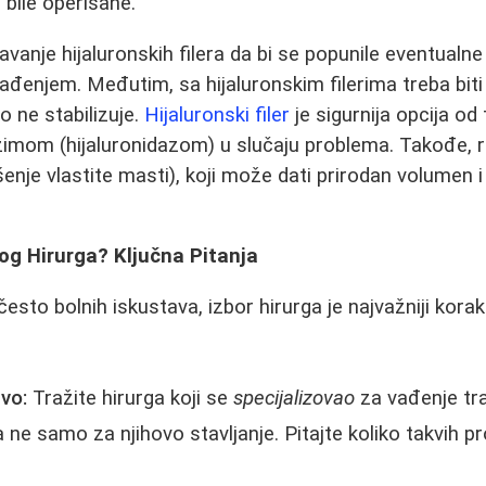
bile operisane.
avanje hijaluronskih filera da bi se popunile eventualne 
vađenjem. Međutim, sa hijaluronskim filerima treba biti
o ne stabilizuje.
Hijaluronski filer
je sigurnija opcija od 
zimom (hijaluronidazom) u slučaju problema. Takođe, r
nje vlastite masti), koji može dati prirodan volumen i 
og Hirurga? Ključna Pitanja
esto bolnih iskustava, izbor hirurga je najvažniji korak
vo:
Tražite hirurga koji se
specijalizovao
za vađenje traj
a ne samo za njihovo stavljanje. Pitajte koliko takvih 