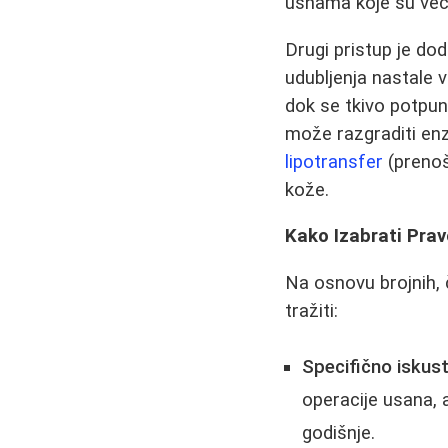
usnama koje su već 
Drugi pristup je dod
udubljenja nastale 
dok se tkivo potpun
može razgraditi en
lipotransfer
(prenoše
kože.
Kako Izabrati Prav
Na osnovu brojnih, č
tražiti:
Specifično iskust
operacije usana, 
godišnje.