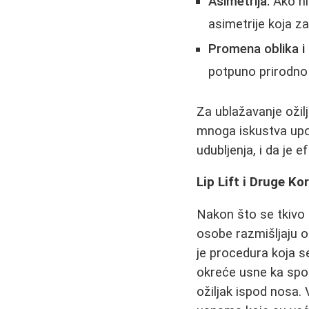
Asimetrija:
Ako hi
asimetrije koja za
Promena oblika i 
potpuno prirodno
Za ublažavanje ožilj
mnoga iskustva up
udubljenja, i da je 
Lip Lift i Druge K
Nakon što se tkivo
osobe razmišljaju o 
je procedura koja se
okreće usne ka spol
ožiljak ispod nosa.