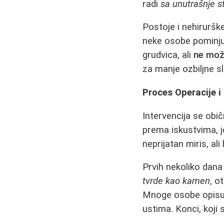
radi
sa unutrašnje s
Postoje i nehirurš
neke osobe pominju.
grudvica, ali
ne mož
za manje ozbiljne s
Proces Operacije 
Intervencija se obič
prema iskustvima, j
neprijatan miris, ali
Prvih nekoliko dana
tvrde kao kamen
, o
Mnoge osobe opisuju
ustima. Konci, koji 