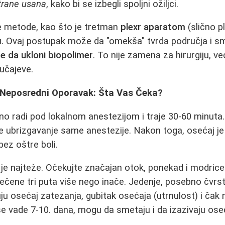
trane usana
, kako bi se izbegli spoljni ožiljci.
ke metode, kao što je tretman
plexr aparatom
(slično p
 Ovaj postupak može da "omekša" tvrda područja i sman
e da ukloni biopolimer
. To nije zamena za hirurgiju, 
lučajeve.
i Neposredni Oporavak: Šta Vas Čeka?
no radi pod lokalnom anestezijom i traje 30-60 minuta. 
e ubrizgavanje same anestezije. Nakon toga, osećaj je
 bez oštre boli.
 je najteže. Očekujte značajan otok, ponekad i modrice
tečene tri puta više nego inače. Jedenje, posebno čvrst
 osećaj zatezanja, gubitak osećaja (utrnulost) i čak 
se vade 7-10. dana, mogu da smetaju i da izazivaju oseć