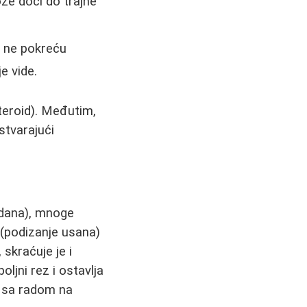
že doći do trajne
e ne pokreću
e vide.
teroid). Međutim,
stvarajući
 dana), mnoge
t (podizanje usana)
skraćuje je i
ljni rez i ostavlja
a sa radom na