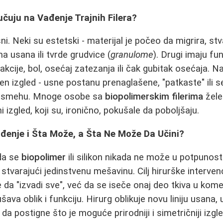
učuju na Vađenje Trajnih Filerа?
i. Neki su estetski - materijal je počeo da migrira, stv
a usana ili tvrde grudvice (
granulome
). Drugi imaju fu
kcije, bol, osećaj zatezanja ili čak gubitak osećaja. Na
izgled - usne postanu prenaglašene, "patkaste" ili se 
i osmehu. Mnoge osobe sa
biopolimerskim filerima
žele
i izgled, koji su, ironično, pokušale da poboljšaju.
đenje i Šta Može, a Šta Ne Može Da Učini?
da se
biopolimer
ili silikon nikada ne može u potpunosti
 stvarajući jedinstvenu mešavinu. Cilj hirurške interven
e da "izvadi sve", već da se iseče onaj deo tkiva u kom
ušava oblik i funkciju. Hirurg oblikuje novu liniju usana, u
da postigne što je moguće prirodniji i simetričniji izg