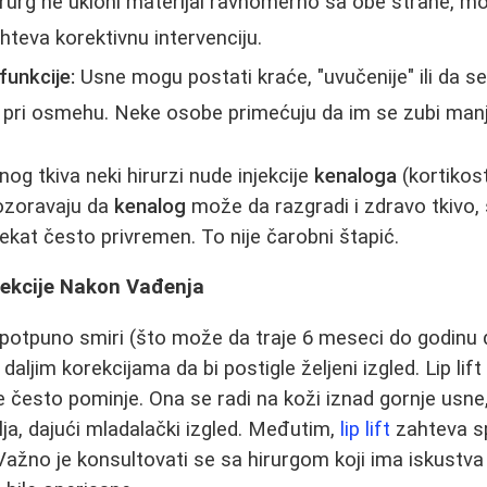
rurg ne ukloni materijal ravnomerno sa obe strane, mo
hteva korektivnu intervenciju.
funkcije:
Usne mogu postati kraće, "uvučenije" ili da s
 pri osmehu. Neke osobe primećuju da im se zubi manj
nog tkiva neki hirurzi nude injekcije
kenaloga
(kortikos
ozoravaju da
kenalog
može da razgradi i zdravo tkivo, 
efekat često privremen. To nije čarobni štapić.
orekcije Nakon Vađenja
 potpuno smiri (što može da traje 6 meseci do godinu
daljim korekcijama da bi postigle željeni izgled. Lip lif
 često pominje. Ona se radi na koži iznad gornje usne, 
ja, dajući mladalački izgled. Međutim,
lip lift
zahteva spo
 Važno je konsultovati se sa hirurgom koji ima iskustv