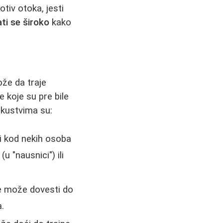
otiv otoka, jesti
ti se široko
kako
že da traje
 koje su pre bile
skustvima su:
li kod nekih osoba
 "nausnici") ili
e može dovesti do
.