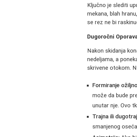
Ključno je slediti u
mekana, blah hranu, 
se rez ne bi raskinu
Dugoročni Oporavak
Nakon skidanja kona
nedeljama, a poneka
skrivene otokom. Ne
Formiranje ožiljn
može da bude prete
unutar nje. Ovo tk
Trajna ili dugotra
smanjenog osećaja