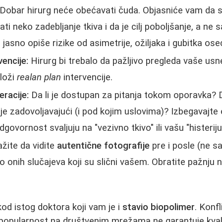
Dobar hirurg neće obećavati čuda. Objasniće vam da
tati neko zadebljanje tkiva i da je cilj poboljšanje, a ne
jasno opiše rizike od asimetrije, ožiljaka i gubitka ose
vencije:
Hirurg bi trebalo da pažljivo pregleda vaše us
dloži
realan plan
intervencije.
racije:
Da li je dostupan za pitanja tokom oporavka? Da
ije zadovoljavajući (i pod kojim uslovima)? Izbegavajte
dgovornost svaljuju na "vezivno tkivo" ili vašu "histeriju
žite da vidite
autentične fotografije
pre i posle (ne 
o onih slučajeva koji su slični vašem. Obratite pažnju n
kod istog doktora koji vam je i
stavio biopolimer
. Konfl
popularnost na društvenim mrežama ne garantuje kvalite