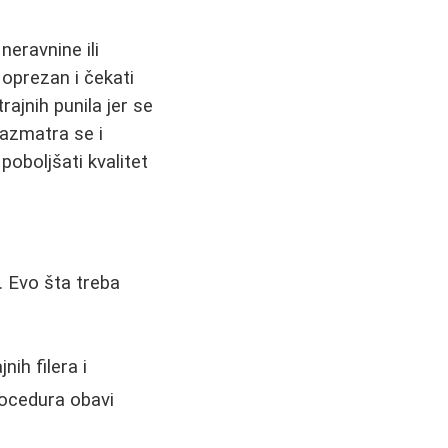
neravnine ili
 oprezan i čekati
trajnih punila jer se
azmatra se i
poboljšati kvalitet
. Evo šta treba
nih filera i
procedura obavi