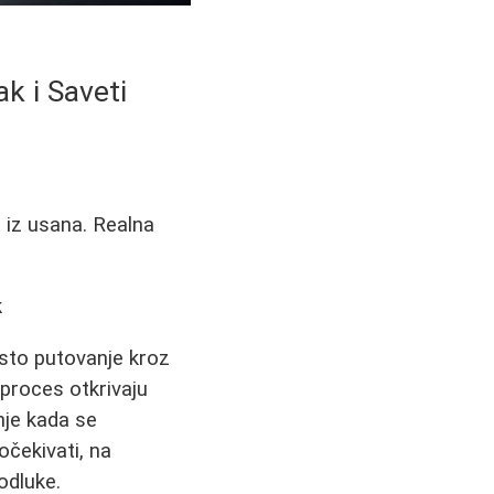
k i Saveti
a iz usana. Realna
k
često putovanje kroz
 proces otkrivaju
nje kada se
očekivati, na
odluke.