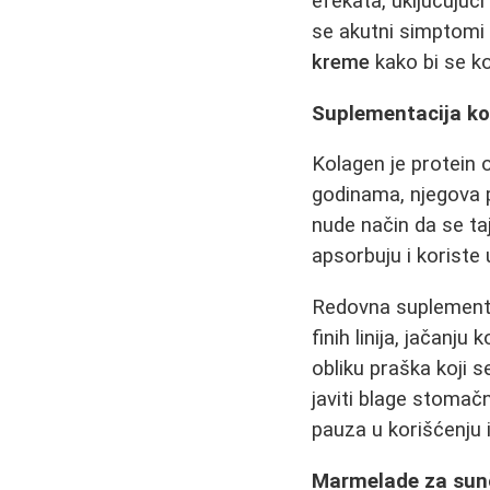
efekata, uključujuć
se akutni simptomi
kreme
kako bi se ko
Suplementacija k
Kolagen je protein 
godinama, njegova 
nude način da se ta
apsorbuju i koriste
Redovna suplement
finih linija, jačanj
obliku praška koji s
javiti blage stomač
pauza u korišćenju 
Marmelade za sunč