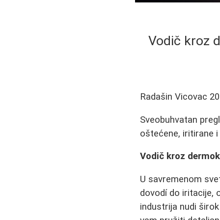
Vodič kroz d
Radašin Vicovac
20
Sveobuhvatan pregle
oštećene, iritirane 
Vodič kroz dermok
U savremenom svetu
dovodí do iritacije
industrija nudi širo