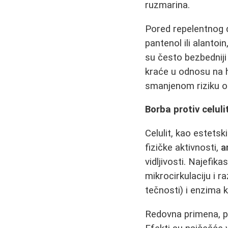
ruzmarina.
Pored repelentnog d
pantenol ili alantoin
su često bezbedniji
kraće u odnosu na h
smanjenom riziku od i
Borba protiv celuli
Celulit, kao estets
fizičke aktivnosti,
a
vidljivosti. Najefik
mikrocirkulaciju i r
tečnosti) i enzima k
Redovna primena, 