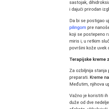
sastojak, dihidroks
i dajući prirodan izg
Da bi se postigao u
pilingom
pre nanoše
koji se postepeno ra
miris i, u retkim sl
površini kože uvek 
Terapijske kreme 
Za ozbiljnija stanja
preparati.
Kreme na
Međutim, njihova u
Važno je koristiti i
duže od dve nedelje