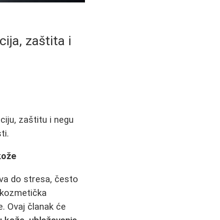
a, zaštita i
ju, zaštitu i negu
ti.
kože
va do stresa, često
mokozmetička
e. Ovaj članak će