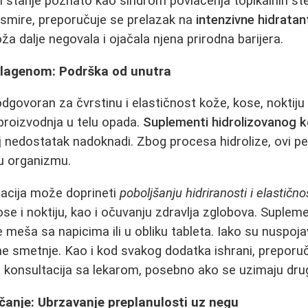
i i stanje poznato kao sindrom povlačenja topikalnih s
 smire, preporučuje se prelazak na
intenzivne hidratan
ža dalje negovala i ojačala njena prirodna barijera.
olagenom: Podrška od unutra
odgovoran za čvrstinu i elastičnost kože, kose, noktiju
proizvodnja u telu opada.
Suplementi hidrolizovanog k
j nedostatak nadoknadi. Zbog procesa hidrolize, ovi pe
 u organizmu.
acija može doprineti
poboljšanju hidriranosti i elastično
u kose i noktiju, kao i očuvanju zdravlja zglobova. Suple
e meša sa napicima ili u obliku tableta. Iako su nuspoj
ne smetnje. Kao i kod svakog dodatka ishrani, preporuč
i konsultacija sa lekarom, posebno ako se uzimaju drug
anje: Ubrzavanje preplanulosti uz negu