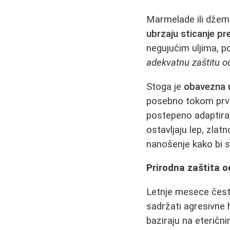
Marmelade ili džem
ubrzaju sticanje pr
negujućim uljima, p
adekvatnu zaštitu o
Stoga je
obavezna 
posebno tokom prvi
postepeno adaptira
ostavljaju lep, zlat
nanošenje kako bi s
Prirodna zaštita 
Letnje mesece često
sadržati agresivne h
baziraju na eterični