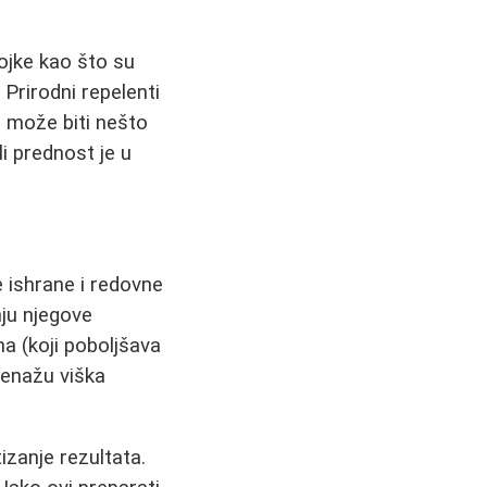
tojke kao što su
 Prirodni repelenti
o može biti nešto
i prednost je u
 ishrane i redovne
ju njegove
na (koji poboljšava
drenažu viška
tizanje rezultata.