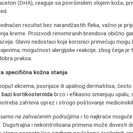
iaceton (DHA), reaguje sa površinskim slojem kože, pr
led.
jednačen rezultat bez narandžastih fleka, važno je pri
nja kreme. Proizvodi renomiranih brendova obično gar
zvija. Glavni nedostaci koje korisnici primećuju mogu b
učajevima, mogućnost alergijske reakcije, zbog čega je 
dobra praksa.
za specifična kožna stanja
 poput ekcema, psorijaze ili upalnog dermatitisa, često 
 bazi kortikosteroida
brzo i efikasno smanjuju upalu, s
potreba zahteva oprez i strogo poštovanje medicinski
h
samo na zahvaćenim područjima
i to najkraće moguće
. Dugotrajna i nekontrolisana primena može dovesti do