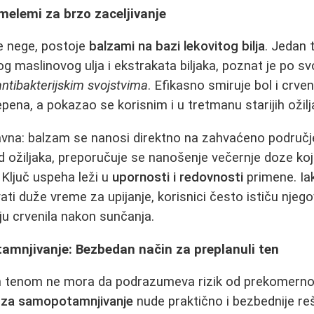
 melemi za brzo zaceljivanje
ne nege, postoje
balzami na bazi lekovitog bilja
. Jedan 
g maslinovog ulja i ekstrakata biljaka, poznat je po sv
antibakterijskim svojstvima
. Efikasno smiruje bol i crven
pena, a pokazao se korisnim i u tretmanu starijih ožilj
vna: balzam se nanosi direktno na zahvaćeno područje.
 ožiljaka, preporučuje se nanošenje večernje doze koj
Ključ uspeha leži u
upornosti i redovnosti
primene. Ia
vati duže vreme za upijanje, korisnici često ističu njeg
u crvenila nakon sunčanja.
mnjivanje: Bezbedan način za preplanuli ten
im tenom ne mora da podrazumeva rizik od prekomerno
za samopotamnjivanje
nude praktično i bezbednije reš