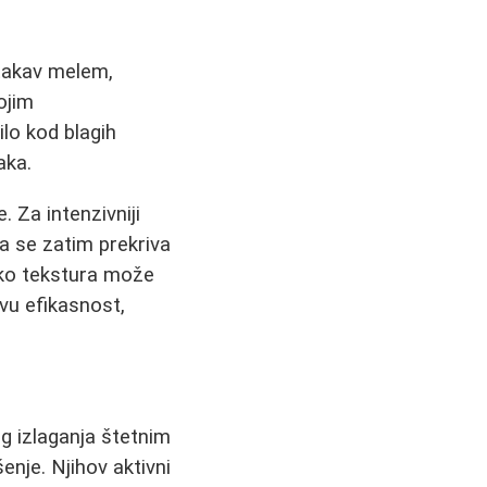
takav melem,
ojim
ilo kod blagih
aka.
 Za intenzivniji
a se zatim prekriva
ko tekstura može
ovu efikasnost,
g izlaganja štetnim
enje. Njihov aktivni