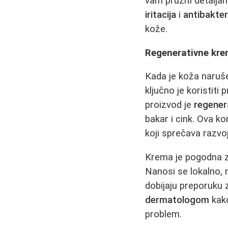
vam pružiti detaljan
iritacija
i
antibakter
kože.
Regenerativne krem
Kada je koža naruše
ključno je koristit
proizvod je
regener
bakar i cink. Ova 
koji sprečava razvoj
Krema je pogodna za
Nanosi se lokalno, 
dobijaju preporuku 
dermatologom
kako
problem.