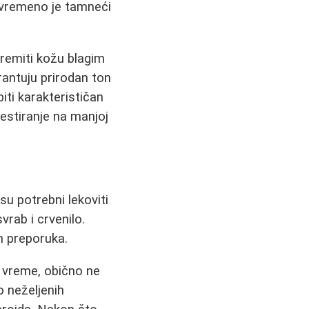
ivremeno je tamneći
premiti kožu blagim
antuju prirodan ton
iti karakterističan
testiranje na manjoj
su potrebni lekoviti
vrab i crvenilo.
h preporuka.
 vreme, obično ne
 neželjenih