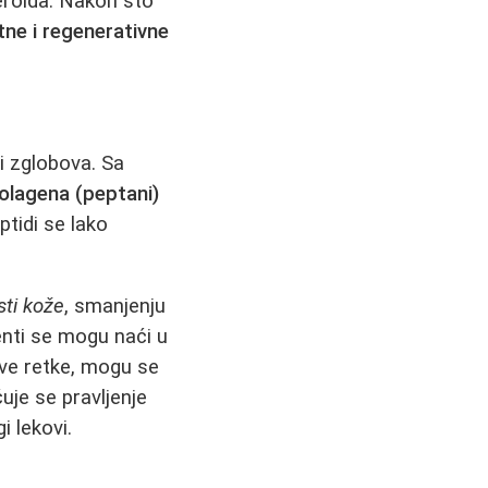
teroida. Nakon što
tne i regenerativne
 i zglobova. Sa
olagena (peptani)
ptidi se lako
sti kože
, smanjenju
menti se mogu naći u
ave retke, mogu se
uje se pravljenje
i lekovi.