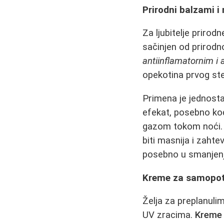
Prirodni balzami i
Za ljubitelje prirod
sačinjen od prirodno
antiinflamatornim i 
opekotina prvog ste
Primena je jednosta
efekat, posebno kod
gazom tokom noći. 
biti masnija i zahte
posebno u smanjenj
Kreme za samopota
Želja za preplanul
UV zracima.
Kreme 