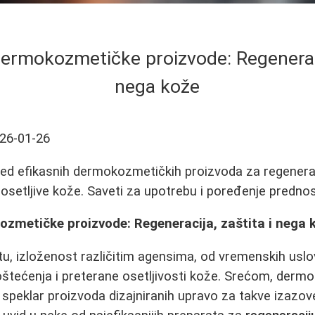
ermokozmetičke proizvode: Regeneracij
nega kože
26-01-26
d efikasnih dermokozmetičkih proizvoda za regeneraci
i osetljive kože. Saveti za upotrebu i poređenje prednos
ozmetičke proizvode: Regeneracija, zaštita i nega 
, izloženost različitim agensima, od vremenskih uslo
, oštećenja i preterane osetljivosti kože. Srećom, der
k speklar proizvoda dizajniranih upravo za takve izazov