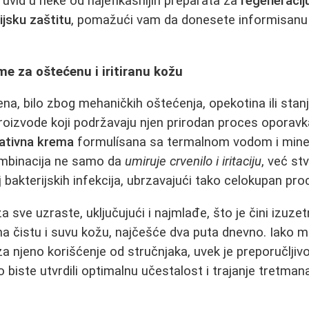
 uvid u neke od najefikasnijih preparata za
regeneracij
ijsku zaštitu
, pomažući vam da donesete informisanu 
e za oštećenu i iritiranu kožu
na, bilo zbog mehaničkih oštećenja, opekotina ili stan
i proizvode koji podržavaju njen prirodan proces oporav
ativna krema
formulísana sa termalnom vodom i mine
kombinacija ne samo da
umiruje crvenilo i iritaciju
, već stv
 bakterijskih infekcija, ubrzavajući tako celokupan proc
 sve uzraste, uključujući i najmlađe, što je čini izuz
na čistu i suvu kožu, najčešće dva puta dnevno. Iako m
za njeno korišćenje od stručnjaka, uvek je preporučljiv
 biste utvrdili optimalnu učestalost i trajanje tretman