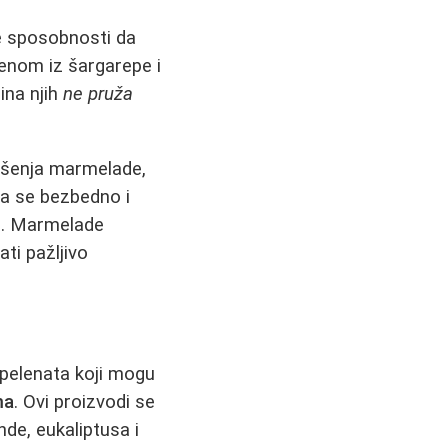
e sposobnosti da
tenom iz šargarepe i
ina njih
ne pruža
šenja marmelade,
a se bezbedno i
ja. Marmelade
ati pažljivo
epelenata koji mogu
ma
. Ovi proizvodi se
nde, eukaliptusa i