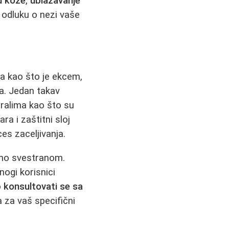
u kože
,
ublažavanje
odluku o nezi vaše
ja kao što je ekcem,
ka. Jedan takav
ralima kao što su
ara i zaštitni sloj
es zaceljivanja.
etno svestranom.
nogi korisnici
o
konsultovati se sa
a za vaš specifični