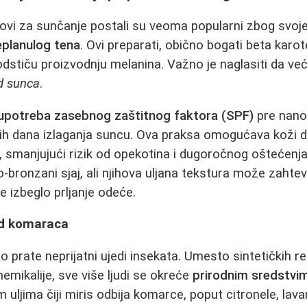
ovi za sunčanje postali su veoma popularni zbog svoj
eplanulog tena
. Ovi preparati, obično bogati beta karo
odstiču proizvodnju melanina. Važno je naglasiti da već
d sunca
.
upotreba zasebnog zaštitnog faktora (SPF)
pre nano
h dana izlaganja suncu. Ova praksa omogućava koži d
, smanjujući rizik od opekotina i dugoročnog oštećen
no-bronzani sjaj, ali njihova uljana tekstura može zahtev
e izbeglo prljanje odeće.
od komaraca
 prate neprijatni ujedi insekata. Umesto sintetičkih r
emikalije, sve više ljudi se okreće
prirodnim sredstvi
m uljima čiji miris odbija komarce, poput citronele, lava