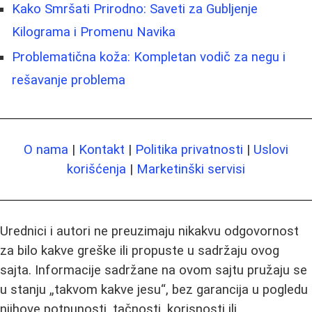
Kako Smršati Prirodno: Saveti za Gubljenje
Kilograma i Promenu Navika
Problematična koža: Kompletan vodič za negu i
rešavanje problema
O nama
|
Kontakt
|
Politika privatnosti
|
Uslovi
korišćenja
|
Marketinški servisi
Urednici i autori ne preuzimaju nikakvu odgovornost
za bilo kakve greške ili propuste u sadržaju ovog
sajta. Informacije sadržane na ovom sajtu pružaju se
u stanju „takvom kakve jesu“, bez garancija u pogledu
njihove potpunosti, tačnosti, korisnosti ili