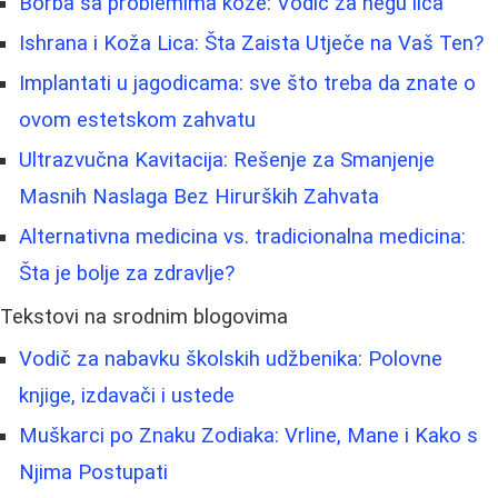
Borba sa problemima kože: Vodič za negu lica
Ishrana i Koža Lica: Šta Zaista Utječe na Vaš Ten?
Implantati u jagodicama: sve što treba da znate o
ovom estetskom zahvatu
Ultrazvučna Kavitacija: Rešenje za Smanjenje
Masnih Naslaga Bez Hirurških Zahvata
Alternativna medicina vs. tradicionalna medicina:
Šta je bolje za zdravlje?
Tekstovi na srodnim blogovima
Vodič za nabavku školskih udžbenika: Polovne
knjige, izdavači i ustede
Muškarci po Znaku Zodiaka: Vrline, Mane i Kako s
Njima Postupati