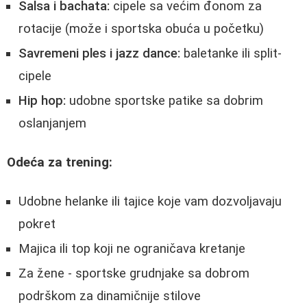
Salsa i bachata:
cipele sa većim đonom za
rotacije (može i sportska obuća u početku)
Savremeni ples i jazz dance:
baletanke ili split-
cipele
Hip hop:
udobne sportske patike sa dobrim
oslanjanjem
Odeća za trening:
Udobne helanke ili tajice koje vam dozvoljavaju
pokret
Majica ili top koji ne ograničava kretanje
Za žene - sportske grudnjake sa dobrom
podrškom za dinamičnije stilove