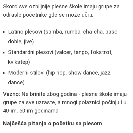
Skoro sve ozbiljnije plesne škole imaju grupe za
odrasle početnike gde se može učiti:
Latino plesovi (samba, rumba, cha-cha, paso
doble, jive)
Standardni plesovi (valcer, tango, fokstrot,
kvikstep)
Moderni stilovi (hip hop, show dance, jazz
dance)
Važno:
Ne brinite zbog godina - plesne škole imaju
grupe za sve uzraste, a mnogi polaznici počinju i u
40-im, 50-im godinama.
Najčešća pitanja o početku sa plesom