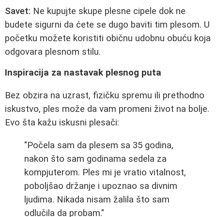
Savet:
Ne kupujte skupe plesne cipele dok ne
budete sigurni da ćete se dugo baviti tim plesom. U
početku možete koristiti običnu udobnu obuću koja
odgovara plesnom stilu.
Inspiracija za nastavak plesnog puta
Bez obzira na uzrast, fizičku spremu ili prethodno
iskustvo, ples može da vam promeni život na bolje.
Evo šta kažu iskusni plesači:
"Počela sam da plesem sa 35 godina,
nakon što sam godinama sedela za
kompjuterom. Ples mi je vratio vitalnost,
poboljšao držanje i upoznao sa divnim
ljudima. Nikada nisam žalila što sam
odlučila da probam."