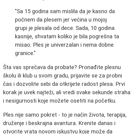
"Sa 15 godina sam mislila da je kasno da
počnem da plesem jer većina u mojoj
grupi je plesala od dece. Sada, 10 godina
kasnije, shvatam koliko je bila pogrešna ta
misao. Ples je univerzalan i nema dobne
granice."
Šta vas sprečava da probate? Pronađite plesnu
školu ili klub u svom gradu, prijavite se za probni
čas i dozvolite sebi da otkrijete radost plesa. Prvi
korak je uvek najteži, ali vredi svake sekunde straha
i nesigurnosti koje možete osetiti na početku.
Ples nije samo pokret - to je način života, terapija,
druženje i beskrajna avantura. Krenite danas i
otvorite vrata novom iskustvu koje može da