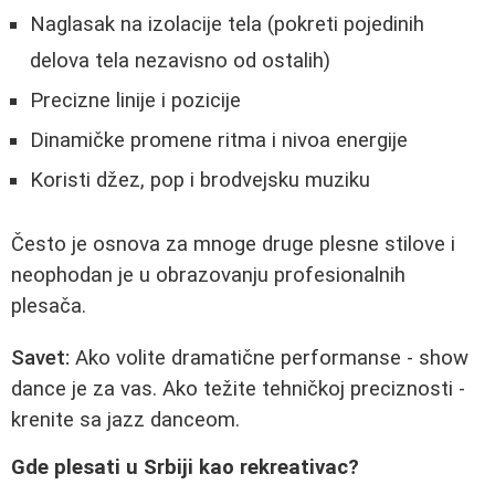
Naglasak na izolacije tela (pokreti pojedinih
delova tela nezavisno od ostalih)
Precizne linije i pozicije
Dinamičke promene ritma i nivoa energije
Koristi džez, pop i brodvejsku muziku
Često je osnova za mnoge druge plesne stilove i
neophodan je u obrazovanju profesionalnih
plesača.
Savet:
Ako volite dramatične performanse - show
dance je za vas. Ako težite tehničkoj preciznosti -
krenite sa jazz danceom.
Gde plesati u Srbiji kao rekreativac?