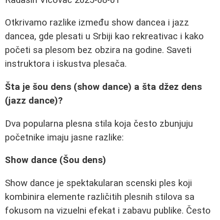
Otkrivamo razlike između show dancea i jazz
dancea, gde plesati u Srbiji kao rekreativac i kako
početi sa plesom bez obzira na godine. Saveti
instruktora i iskustva plesača.
Šta je šou dens (show dance) a šta džez dens
(jazz dance)?
Dva popularna plesna stila koja često zbunjuju
početnike imaju jasne razlike:
Show dance (Šou dens)
Show dance je spektakularan scenski ples koji
kombinira elemente različitih plesnih stilova sa
fokusom na vizuelni efekat i zabavu publike. Često