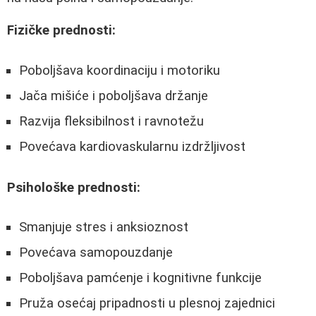
Fizičke prednosti:
Poboljšava koordinaciju i motoriku
Jača mišiće i poboljšava držanje
Razvija fleksibilnost i ravnotežu
Povećava kardiovaskularnu izdržljivost
Psihološke prednosti:
Smanjuje stres i anksioznost
Povećava samopouzdanje
Poboljšava pamćenje i kognitivne funkcije
Pruža osećaj pripadnosti u plesnoj zajednici