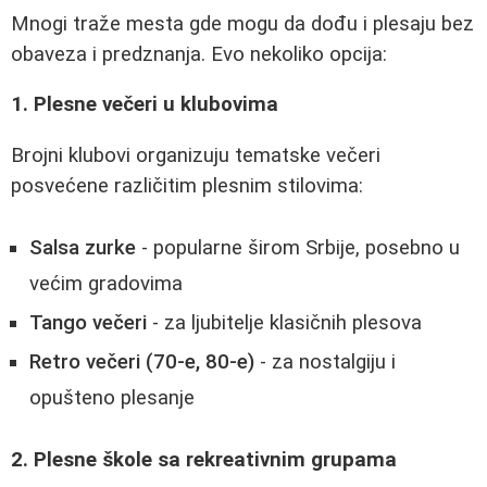
Mnogi traže mesta gde mogu da dođu i plesaju bez
obaveza i predznanja. Evo nekoliko opcija:
1. Plesne večeri u klubovima
Brojni klubovi organizuju tematske večeri
posvećene različitim plesnim stilovima:
Salsa zurke
- popularne širom Srbije, posebno u
većim gradovima
Tango večeri
- za ljubitelje klasičnih plesova
Retro večeri (70-e, 80-e)
- za nostalgiju i
opušteno plesanje
2. Plesne škole sa rekreativnim grupama