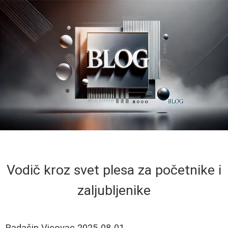
Vodič kroz svet plesa za početnike i
zaljubljenike
Radašin Vicovac
2025-08-01