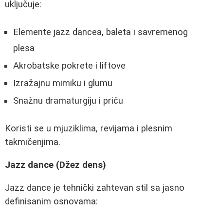
uključuje:
Elemente jazz dancea, baleta i savremenog
plesa
Akrobatske pokrete i liftove
Izražajnu mimiku i glumu
Snažnu dramaturgiju i priču
Koristi se u mjuziklima, revijama i plesnim
takmičenjima.
Jazz dance (Džez dens)
Jazz dance je tehnički zahtevan stil sa jasno
definisanim osnovama: