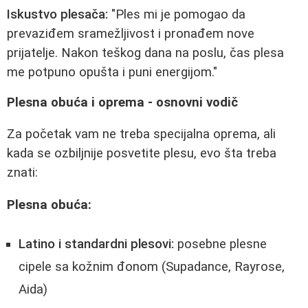
Iskustvo plesača:
"Ples mi je pomogao da
prevaziđem sramežljivost i pronađem nove
prijatelje. Nakon teškog dana na poslu, čas plesa
me potpuno opušta i puni energijom."
Plesna obuća i oprema - osnovni vodič
Za početak vam ne treba specijalna oprema, ali
kada se ozbiljnije posvetite plesu, evo šta treba
znati:
Plesna obuća:
Latino i standardni plesovi:
posebne plesne
cipele sa kožnim đonom (Supadance, Rayrose,
Aida)