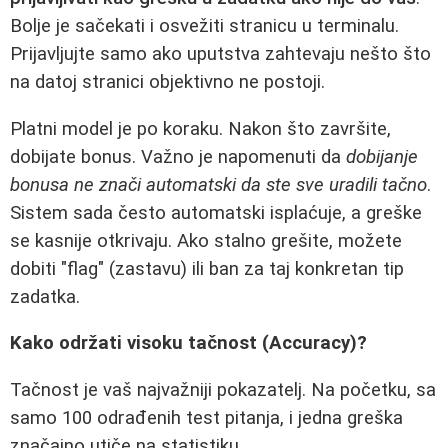
Bolje je sačekati i osvežiti stranicu u terminalu.
Prijavljujte samo ako uputstva zahtevaju nešto što
na datoj stranici objektivno ne postoji.
Platni model je po koraku. Nakon što završite,
dobijate bonus. Važno je napomenuti da
dobijanje
bonusa ne znači automatski da ste sve uradili tačno
.
Sistem sada često automatski isplaćuje, a greške
se kasnije otkrivaju. Ako stalno grešite, možete
dobiti "flag" (zastavu) ili ban za taj konkretan tip
zadatka.
Kako održati visoku tačnost (Accuracy)?
Tačnost je vaš najvažniji pokazatelj. Na početku, sa
samo 100 odrađenih test pitanja, i jedna greška
značajno utiče na statistiku.