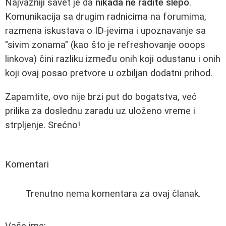
Najvažniji savet je da
nikada ne radite slepo
.
Komunikacija sa drugim radnicima na forumima,
razmena iskustava o ID-jevima i upoznavanje sa
"sivim zonama" (kao što je refreshovanje ooops
linkova) čini razliku između onih koji odustanu i onih
koji ovaj posao pretvore u ozbiljan dodatni prihod.
Zapamtite, ovo nije brzi put do bogatstva, već
prilika za doslednu zaradu uz uloženo vreme i
strpljenje. Srećno!
Komentari
Trenutno nema komentara za ovaj članak.
Vaše ime: