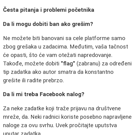
Česta pitanja i problemi početnika
Da li mogu dobiti ban ako grešim?
Ne možete biti banovani sa cele platforme samo
zbog grešaka u zadacima. Međutim, vaša tačnost
će opasti, što će vam otežati napredovanje.
Takođe, možete dobiti
"flag"
(zabranu) za određeni
tip zadatka ako autor smatra da konstantno
grešite ili radite prebrzo.
Da li mi treba Facebook nalog?
Za neke zadatke koji traže prijavu na društvene
mreže, da. Neki radnici koriste posebno napravljene
naloge za ovu svrhu. Uvek pročitajte uputstva
unutar zadatka.