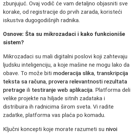
zbunjujuć. Ovaj vodič će vam detaljno objasniti sve
korake, od registracije do prvih zarada, koristeći
iskustva dugogodišnjih radnika.
Osnove: Šta su mikrozadaci i kako funkcioniše
sistem?
Mikrozadaci su mali digitalni poslovi koji zahtevaju
ljudsku inteligenciju, a koje mašine ne mogu lako da
obave. To može biti
moderacija slika
,
transkripcija
teksta sa računa
,
provera relevantnosti rezultata
pretrage
ili
testiranje web aplikacija
. Platforma deli
velike projekte na hiljade sitnih zadataka i
distribuira ih radnicima širom sveta. Vi radite
zadatke, platforma vas plaća po komadu.
Ključni koncepti koje morate razumeti su
nivoi