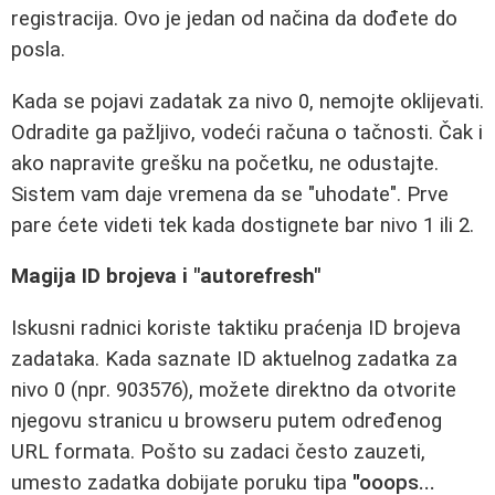
registracija. Ovo je jedan od načina da dođete do
posla.
Kada se pojavi zadatak za nivo 0, nemojte oklijevati.
Odradite ga pažljivo, vodeći računa o tačnosti. Čak i
ako napravite grešku na početku, ne odustajte.
Sistem vam daje vremena da se "uhodate". Prve
pare ćete videti tek kada dostignete bar nivo 1 ili 2.
Magija ID brojeva i "autorefresh"
Iskusni radnici koriste taktiku praćenja ID brojeva
zadataka. Kada saznate ID aktuelnog zadatka za
nivo 0 (npr. 903576), možete direktno da otvorite
njegovu stranicu u browseru putem određenog
URL formata. Pošto su zadaci često zauzeti,
umesto zadatka dobijate poruku tipa
"ooops...