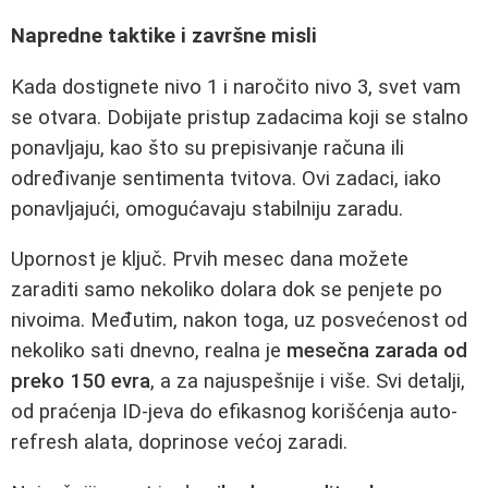
Napredne taktike i završne misli
Kada dostignete nivo 1 i naročito nivo 3, svet vam
se otvara. Dobijate pristup zadacima koji se stalno
ponavljaju, kao što su prepisivanje računa ili
određivanje sentimenta tvitova. Ovi zadaci, iako
ponavljajući, omogućavaju stabilniju zaradu.
Upornost je ključ. Prvih mesec dana možete
zaraditi samo nekoliko dolara dok se penjete po
nivoima. Međutim, nakon toga, uz posvećenost od
nekoliko sati dnevno, realna je
mesečna zarada od
preko 150 evra
, a za najuspešnije i više. Svi detalji,
od praćenja ID-jeva do efikasnog korišćenja auto-
refresh alata, doprinose većoj zaradi.