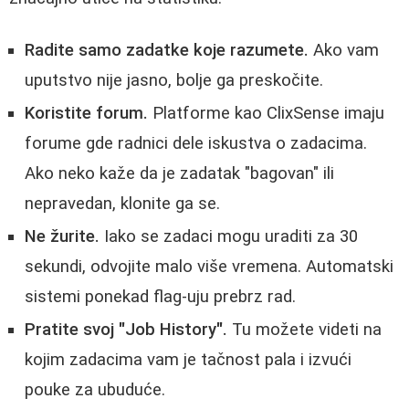
Radite samo zadatke koje razumete.
Ako vam
uputstvo nije jasno, bolje ga preskočite.
Koristite forum.
Platforme kao ClixSense imaju
forume gde radnici dele iskustva o zadacima.
Ako neko kaže da je zadatak "bagovan" ili
nepravedan, klonite ga se.
Ne žurite.
Iako se zadaci mogu uraditi za 30
sekundi, odvojite malo više vremena. Automatski
sistemi ponekad flag-uju prebrz rad.
Pratite svoj "Job History".
Tu možete videti na
kojim zadacima vam je tačnost pala i izvući
pouke za ubuduće.