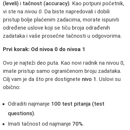
(leveli)
i
tačnost (accuracy)
. Kao potpuni početnik,
vi ste na
nivou 0
. Da biste napredovali i dobili
pristup bolje plaćenim zadacima, morate ispuniti
određene uslove koji se tiču broja odrađenih
zadataka i vaše prosečne tačnosti u odgovorima.
Prvi korak: Od nivoa 0 do nivoa 1
Ovo je najteži deo puta. Kao novi radnik na nivou 0,
imate pristup samo ograničenom broju zadataka.
Cilj vam je da što pre dostignete
nivo 1
. Uslovi su
obično:
Odraditi najmanje
100 test pitanja (test
questions)
.
Imati tačnost od najmanje
70%
.