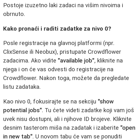
Postoje izuzetno laki zadaci na višim nivoima i
obrnuto.
Kako pronaći i raditi zadatke za nivo 0?
Posle registracije na glavnoj platformi (npr.
ClixSense ili Neobux), pristupate Crowdflower
zadacima. Ako vidite
"available job"
, kliknite na
njega i on će vas odvesti do registracije na
Crowdflower. Nakon toga, možete da pregledate
listu zadataka.
Kao nivo 0, fokusirajte se na sekciju
"show
potential jobs"
. Tu ćete videti zadatke koji vam još
uvek nisu dostupni, ali i njihove ID brojeve. Kliknite
desnim tasterom miša na zadatak i izaberite
"open
in new tab"
. U novom tabu će vam se ponuditi