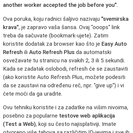
another worker accepted the job before you"
.
Ova poruka, koju radnici šaljivo nazivaju
"svemirska
krava"
, je zapravo vaša šansa. Ovaj "ooops" link
treba da sačuvate (bookmark-ujete). Zatim
koristite dodatak za browser kao što je
Easy Auto
Refresh
ili
Auto Refresh Plus
da automatski
osvežavate tu stranicu na svakih 2, 3 ili 5 sekundi.
Kada se zadatak oslobodi, refresh će se zaustaviti
(ako koristite Auto Refresh Plus, možete podesiti
da se zaustavi na određenu reč, npr. "give up") i vi
ćete moći da ga uradite.
Ovu tehniku koristite i za zadatke na višim nivoima,
posebno za popularne
testove web aplikacija
(Test a Web)
, koji su često najisplativiji. Imate
otvoreno više tabova sa različitim ID-jevima i sve ih