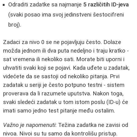
Odraditi zadatke sa najmanje
5 različitih ID-jeva
(svaki posao ima svoj jedinstveni šestocifreni
broj).
Zadaci za nivo 0 se ne pojavljuju često. Dolaze
možda jednom ili dva puta nedeljno i traju kratko -
sat vremena ili nekoliko sati. Morate biti uporni i
uhvatiti svaki koji se pojavi. Kada uđete u zadatak,
videćete da se sastoji od nekoliko pitanja. Prvi
zadatak u seriji je često potpuno testni - sistem
proverava da li razumete uputstva. Nakon toga,
svaki sledeći zadatak u tom istom poslu (ID-u) će
imati samo jedno test pitanje među ostalim.
Važno je napomenuti
: Težina zadatka ne zavisi od
nivoa. Nivoi su tu samo da kontrolišu pristup.