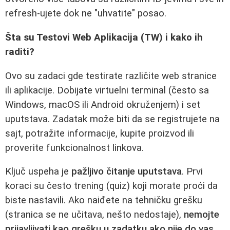
refresh-ujete dok ne "uhvatite" posao.
Šta su Testovi Web Aplikacija (TW) i kako ih
raditi?
Ovo su zadaci gde testirate različite web stranice
ili aplikacije. Dobijate virtuelni terminal (često sa
Windows, macOS ili Android okruženjem) i set
uputstava. Zadatak može biti da se registrujete na
sajt, potražite informacije, kupite proizvod ili
proverite funkcionalnost linkova.
Ključ uspeha je
pažljivo čitanje uputstava
. Prvi
koraci su često trening (quiz) koji morate proći da
biste nastavili. Ako naiđete na tehničku grešku
(stranica se ne učitava, nešto nedostaje),
nemojte
prijavljivati kao grešku u zadatku ako nije do vas
.