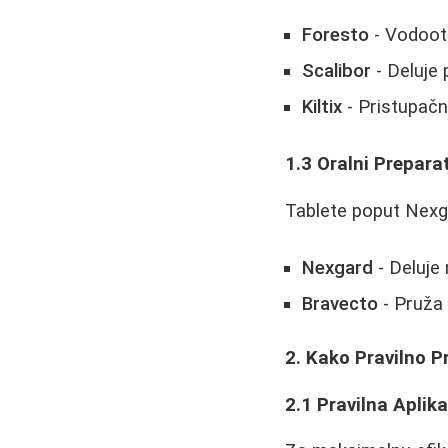
Foresto
- Vodootp
Scalibor
- Deluje 
Kiltix
- Pristupačn
1.3 Oralni Preparat
Tablete poput Nexg
Nexgard
- Deluje
Bravecto
- Pruža
2. Kako Pravilno P
2.1 Pravilna Aplik