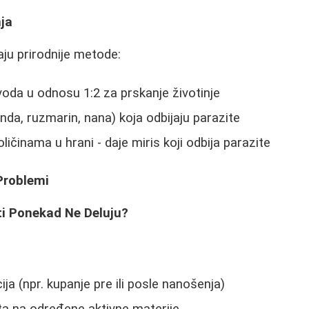
nja
aju prirodnije metode:
voda u odnosu 1:2 za prskanje životinje
anda, ruzmarin, nana) koja odbijaju parazite
oličinama u hrani - daje miris koji odbija parazite
 Problemi
ti Ponekad Ne Deluju?
ija (npr. kupanje pre ili posle nanošenja)
ta na određene aktivne materije