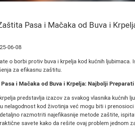
Zaštita Pasa i Mačaka od Buva i Krpelj
25-06-08
te o borbi protiv buva i krpelja kod kućnih ljubimaca. I
ešenja za efikasnu zaštitu.
Pasa i Mačaka od Buva i Krpelja: Najbolji Preparati 
krpelja predstavlja izazov za svakog vlasnika kućnih lj
u nelagodnost kod životinja već mogu biti i prenosioci 
aljno razmotriti najefikasnije metode zaštite, ispitati
 praktične savete kako da rešite ovaj problem jednom z