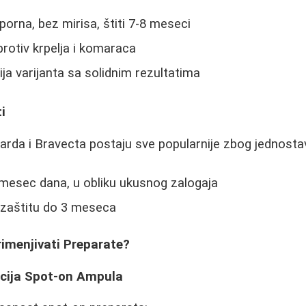
orna, bez mirisa, štiti 7-8 meseci
protiv krpelja i komaraca
ija varijanta sa solidnim rezultatima
i
arda i Bravecta postaju sve popularnije zbog jednosta
 mesec dana, u obliku ukusnog zalogaja
 zaštitu do 3 meseca
rimenjivati Preparate?
acija Spot-on Ampula