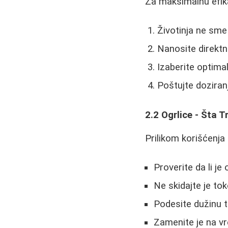
Za maksimalnu efik
Životinja ne sme 
Nanosite direktn
Izaberite optima
Poštujte doziran
2.2 Ogrlice - Šta 
Prilikom korišćenja 
Proverite da li j
Ne skidajte je to
Podesite dužinu t
Zamenite je na vr