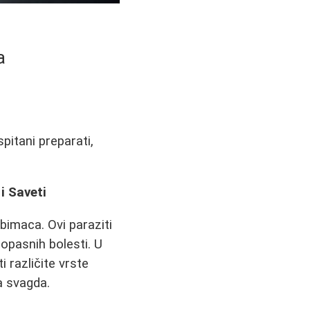
a
spitani preparati,
i Saveti
ubimaca. Ovi paraziti
opasnih bolesti. U
 različite vrste
a svagda.