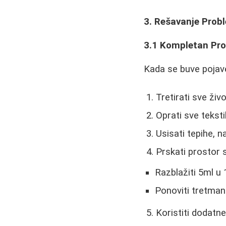
3. Rešavanje Pro
3.1 Kompletan Pro
Kada se buve pojav
Tretirati sve ži
Oprati sve tekst
Usisati tepihe, 
Prskati prostor
Razblažiti 5ml u 
Ponoviti tretman
Koristiti dodat