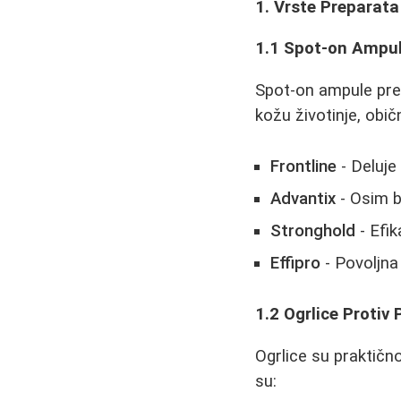
1. Vrste Preparata
1.1 Spot-on Ampu
Spot-on ampule pred
kožu životinje, obi
Frontline
- Deluje 
Advantix
- Osim bu
Stronghold
- Efik
Effipro
- Povoljna
1.2 Ogrlice Protiv 
Ogrlice su praktičn
su: