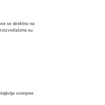
ose se direktno na
 proizvođačima su:
 Najbolje ocenjene