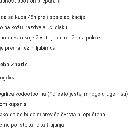
asnost spot-on preparata:
da se kupa 48h pre i posle aplikacije
o na kožu, razdvajajući dlaku
lno mesto koje životinja ne može da poliže
je prema težini ljubimca
Treba Znati?
ogrlica:
e ogrlica vodootporna (Foresto jeste, mnoge druge nisu
kom kupanja
ako da ne bude ni previše čvrsta ni opuštena
eme po isteku roka trajanja