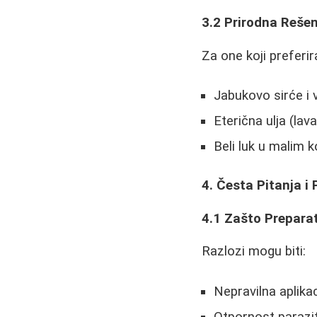
3.2 Prirodna Reše
Za one koji preferir
Jabukovo sirće i 
Eterična ulja (lav
Beli luk u malim k
4. Česta Pitanja i
4.1 Zašto Prepara
Razlozi mogu biti:
Nepravilna aplikac
Otpornost parazi