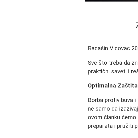
Radašin Vicovac
20
Sve što treba da zna
praktični saveti i r
Optimalna Zaštita 
Borba protiv buva i 
ne samo da izazivaj
ovom članku ćemo det
preparata i pružiti