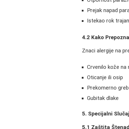
Prejak napad para
Istekao rok traja
4.2 Kako Prepoznat
Znaci alergije na pr
Crvenilo kože na 
Oticanje ili osip
Prekomerno greb
Gubitak dlake
5. Specijalni Sluča
5.1 Zaštita Štena