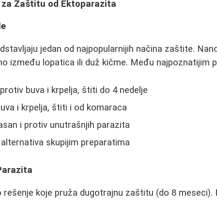
 za Zaštitu od Ektoparazita
le
stavljaju jedan od najpopularnijih načina zaštite. Nan
čno između lopatica ili duž kičme. Među najpoznatijim
protiv buva i krpelja, štiti do 4 nedelje
va i krpelja, štiti i od komaraca
asan i protiv unutrašnjih parazita
 alternativa skupijim preparatima
Parazita
o rešenje koje pruža dugotrajnu zaštitu (do 8 meseci).