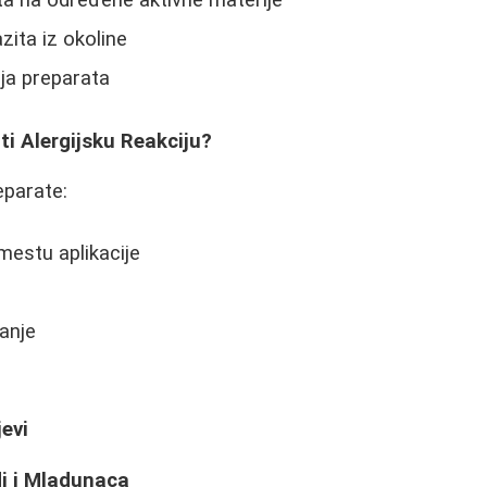
zita iz okoline
nja preparata
i Alergijsku Reakciju?
eparate:
mestu aplikacije
anje
jevi
di i Mladunaca