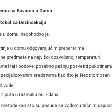
blema sa Buvama u Domu
tokol za Dezinsekciju
e u domu, neophodno je:
votinje u domu odgovarajućim preparatima
ilne predmete na najvišoj dozvoljenoj temperaturi
nameštaj i podove, posebno pažnju posvetiti pukotinam
 specijalizovanim sredstvima kao što je Neostomosan
1l vode
 4 puta u razmaku od 7 dana
ne metode kao što su posude sa vodom i tečnim sapu