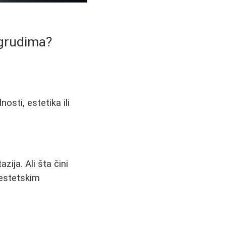
 grudima?
osti, estetika ili
ija. Ali šta čini
 estetskim