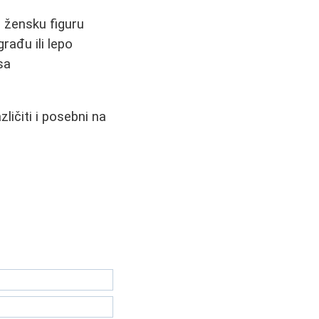
i žensku figuru
rađu ili lepo
sa
ličiti i posebni na