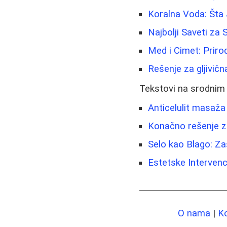
Koralna Voda: Šta 
Najbolji Saveti za 
Med i Cimet: Priro
Rešenje za gljivična
Tekstovi na srodnim
Anticelulit masaža
Konačno rešenje z
Selo kao Blago: Z
Estetske Intervenc
O nama
|
K