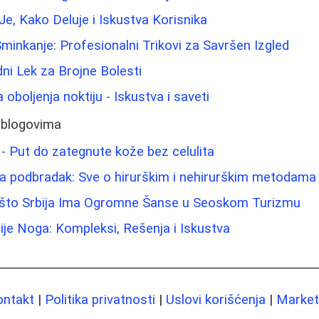
Je, Kako Deluje i Iskustva Korisnika
Sminkanje: Profesionalni Trikovi za Savršen Izgled
dni Lek za Brojne Bolesti
 oboljenja noktiju - Iskustva i saveti
 blogovima
 - Put do zategnute kože bez celulita
a podbradak: Sve o hirurškim i nehirurškim metodama
ašto Srbija Ima Ogromne Šanse u Seoskom Turizmu
ije Noga: Kompleksi, Rešenja i Iskustva
ontakt
|
Politika privatnosti
|
Uslovi korišćenja
|
Marketi