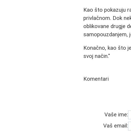
Kao što pokazuju raz
privlačnom. Dok neki
oblikovane drugje de
samopouzdanjem, jer
Konačno, kao što jed
svoj način."
Komentari
Vaše ime:
Vaš email: