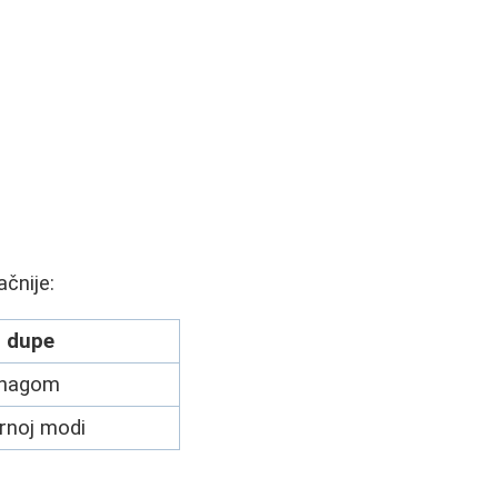
ačnije:
 dupe
snagom
ernoj modi