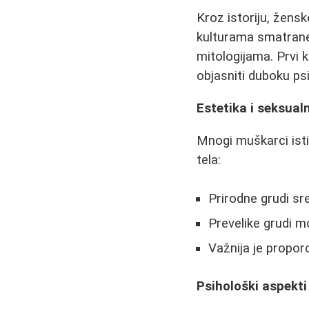
Kroz istoriju, žens
kulturama smatrane 
mitologijama. Prvi
objasniti duboku p
Estetika i seksual
Mnogi muškarci istič
tela:
Prirodne grudi sr
Prevelike grudi 
Važnija je propor
Psihološki aspekti