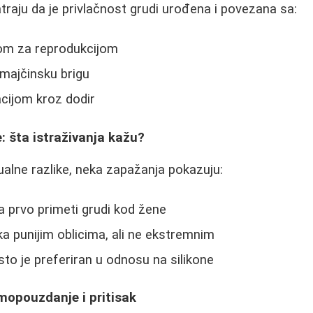
traju da je privlačnost grudi urođena i povezana sa:
om za reprodukcijom
majčinsku brigu
cijom kroz dodir
: šta istraživanja kažu?
dualne razlike, neka zapažanja pokazuju:
 prvo primeti grudi kod žene
ka punijim oblicima, ali ne ekstremnim
sto je preferiran u odnosu na silikone
mopouzdanje i pritisak