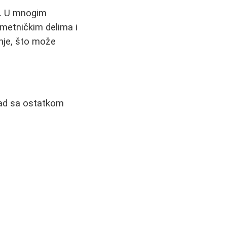
ti. U mnogim
umetničkim delima i
nje, što može
klad sa ostatkom