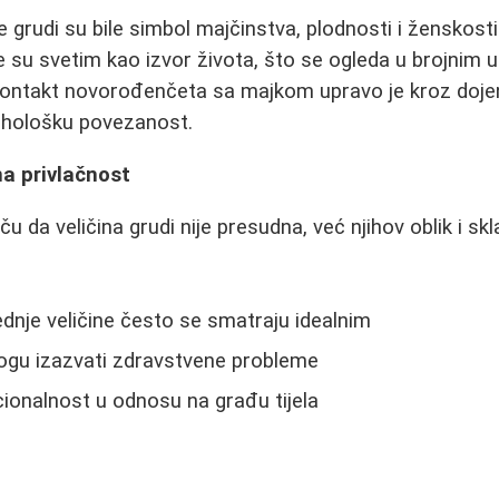
ke grudi su bile simbol majčinstva, plodnosti i ženskos
su svetim kao izvor života, što se ogleda u brojnim 
 kontakt novorođenčeta sa majkom upravo je kroz doje
sihološku povezanost.
na privlačnost
u da veličina grudi nije presudna, već njihov oblik i s
ednje veličine često se smatraju idealnim
mogu izazvati zdravstvene probleme
cionalnost u odnosu na građu tijela