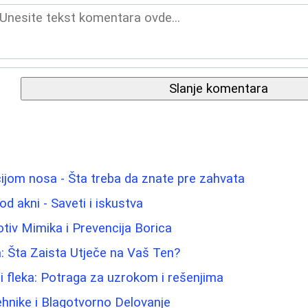
Slanje komentara
ijom nosa - Šta treba da znate pre zahvata
od akni - Saveti i iskustva
tiv Mimika i Prevencija Borica
a: Šta Zaista Utječe na Vaš Ten?
 i fleka: Potraga za uzrokom i rešenjima
hnike i Blagotvorno Delovanje