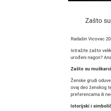
Zašto su
Radašin Vicovac
20
Istražite zašto veli
urođeni nagon? Anali
Zašto su muškarci
Ženske grudi oduvek 
ovaj deo ženskog tel
preferencama ili ne
Istorijski i simboli