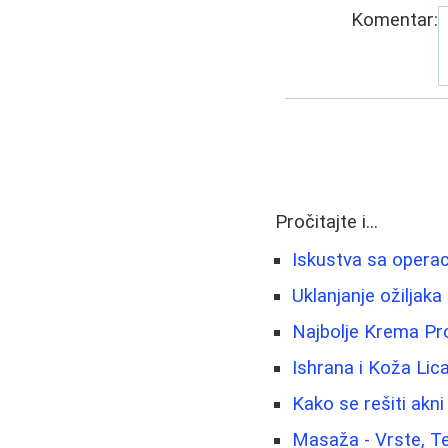
Komentar:
Pročitajte i...
Iskustva sa operac
Uklanjanje ožiljaka 
Najbolje Krema Pro
Ishrana i Koža Lic
Kako se rešiti akni
Masaža - Vrste, Te