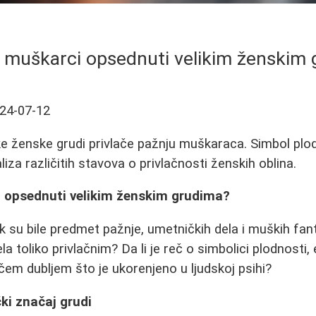
 muškarci opsednuti velikim ženskim
24-07-12
ke ženske grudi privlače pažnju muškaraca. Simbol plodn
za različitih stavova o privlačnosti ženskih oblina.
 opsednuti velikim ženskim grudima?
su bile predmet pažnje, umetničkih dela i muških fantaz
a toliko privlačnim? Da li je reč o simbolici plodnosti,
čem dubljem što je ukorenjeno u ljudskoj psihi?
čki značaj grudi