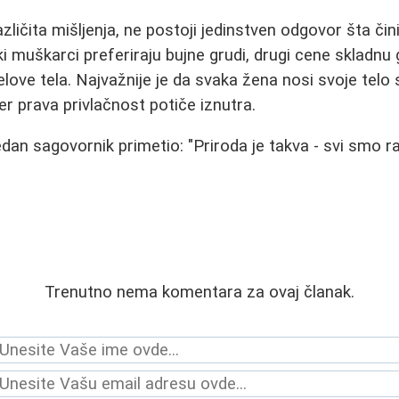
ličita mišljenja, ne postoji jedinstven odgovor šta čin
 muškarci preferiraju bujne grudi, drugi cene skladnu g
love tela. Najvažnije je da svaka žena nosi svoje telo 
 prava privlačnost potiče iznutra.
an sagovornik primetio: "Priroda je takva - svi smo raz
Trenutno nema komentara za ovaj članak.