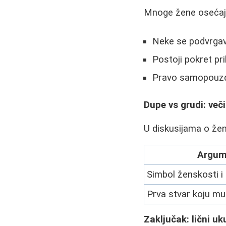
Mnoge žene osećaju 
Neke se podvrgav
Postoji pokret pri
Pravo samopouzda
Dupe vs grudi: več
U diskusijama o žens
Argume
Simbol ženskosti i
Prva stvar koju mu
Zaključak: lični uk