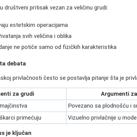
društveni pritisak vezan za veličinu grudi:
aju estetskim operacijama
hvatanja svih veličina i oblika
nje ne potiče samo od fizičkih karakteristika
ita debata
koj privlačnosti često se postavlja pitanje šta je privl
nti za grudi
Argumenti za
 majčinstva
Povezano sa plodnošću i 
škarci primećuju
Vizuelno privlačnije u mod
us je ključan