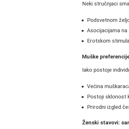
Neki stručnjaci sma
Podsvetnom želj
Asocijacijama na 
Erotskom stimula
Muške preferencije
Iako postoje indivi
Većina muškaraca
Postoji sklonost 
Prirodni izgled če
Ženski stavovi: sa