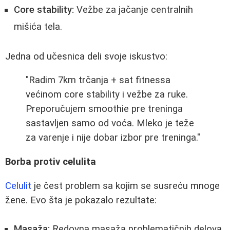
Core stability:
Vežbe za jačanje centralnih
mišića tela.
Jedna od učesnica deli svoje iskustvo:
"Radim 7km trčanja + sat fitnessa
većinom core stability i vežbe za ruke.
Preporučujem smoothie pre treninga
sastavljen samo od voća. Mleko je teže
za varenje i nije dobar izbor pre treninga."
Borba protiv celulita
Celulit
je čest problem sa kojim se susreću mnoge
žene. Evo šta je pokazalo rezultate:
Masaža:
Redovna masaža problematičnih delova