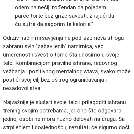
odem na nečiji rođendan da pojedem
parče torte bez griže savesti, znajući da
ću sutra da sagorim te kalorije."
Održiv način mršavljenja ne podrazumeva strogu
zabranu svih "zabavljenih" namirnica, već
umerenost i svest o tome šta unosimo u svoje
telo. Kombinacijom pravilne ishrane, redovnog
vežbanja i pozitivnog mentalnog stava, svako može
postići svoj cilj bez oštrog ograničavanja i
nezadovoljstva.
Najvažnije je slušati svoje telo i prilagoditi ishranu i
trening svojim potrebama, jer ono što odgovara
jednoj osobi ne mora nužno delovati na drugu. Sa
strpljenjem i doslednošću, rezultati će sigurno doći.