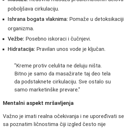
poboljšava cirkulaciju.
Ishrana bogata vlaknima:
Pomaže u detoksikaciji
organizma.
Vežbe:
Posebno iskoraci i čučnjevi.
Hidratacija:
Pravilan unos vode je ključan.
"Kreme protiv celulita ne deluju ništa.
Bitno je samo da masažirate taj deo tela
da podstaknete cirkulaciju. Sve ostalo su
samo marketinške prevare."
Mentalni aspekt mršavljenja
Važno je imati realna očekivanja i ne upoređivati se
sa poznatim ličnostima čiji izgled često nije