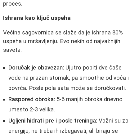
proces.
Ishrana kao ključ uspeha
Većina sagovornica se slaže da je ishrana 80%
uspeha u mršavljenju. Evo nekih od najvažnijih
saveta:
Doručak je obavezan:
Ujutro popiti dve čaše
vode na prazan stomak, pa smoothie od voća i
povrća. Posle pola sata može se doručkovati.
Raspored obroka:
5-6 manjih obroka dnevno
umesto 2-3 velika.
Ugljeni hidrati pre i posle treninga:
Važni su za
energiju, ne treba ih izbegavati, ali biraju se