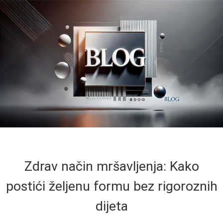
Zdrav način mršavljenja: Kako
postići željenu formu bez rigoroznih
dijeta