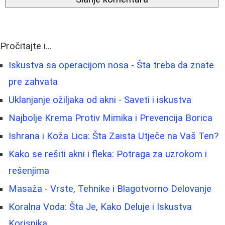
Pročitajte i...
Iskustva sa operacijom nosa - Šta treba da znate
pre zahvata
Uklanjanje ožiljaka od akni - Saveti i iskustva
Najbolje Krema Protiv Mimika i Prevencija Borica
Ishrana i Koža Lica: Šta Zaista Utječe na Vaš Ten?
Kako se rešiti akni i fleka: Potraga za uzrokom i
rešenjima
Masaža - Vrste, Tehnike i Blagotvorno Delovanje
Koralna Voda: Šta Je, Kako Deluje i Iskustva
Korisnika