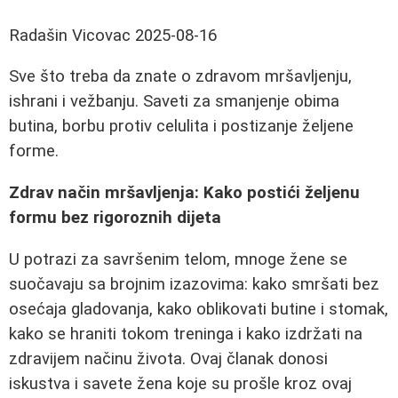
Radašin Vicovac
2025-08-16
Sve što treba da znate o zdravom mršavljenju,
ishrani i vežbanju. Saveti za smanjenje obima
butina, borbu protiv celulita i postizanje željene
forme.
Zdrav način mršavljenja: Kako postići željenu
formu bez rigoroznih dijeta
U potrazi za savršenim telom, mnoge žene se
suočavaju sa brojnim izazovima: kako smršati bez
osećaja gladovanja, kako oblikovati butine i stomak,
kako se hraniti tokom treninga i kako izdržati na
zdravijem načinu života. Ovaj članak donosi
iskustva i savete žena koje su prošle kroz ovaj