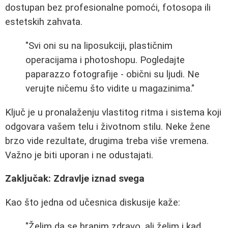
dostupan bez profesionalne pomoći, fotosopa ili
estetskih zahvata.
"Svi oni su na liposukciji, plastičnim
operacijama i photoshopu. Pogledajte
paparazzo fotografije - obični su ljudi. Ne
verujte ničemu što vidite u magazinima."
Ključ je u pronalaženju vlastitog ritma i sistema koji
odgovara vašem telu i životnom stilu. Neke žene
brzo vide rezultate, drugima treba više vremena.
Važno je biti uporan i ne odustajati.
Zaključak: Zdravlje iznad svega
Kao što jedna od učesnica diskusije kaže:
"Želim da se hranim zdravo, ali želim i kad