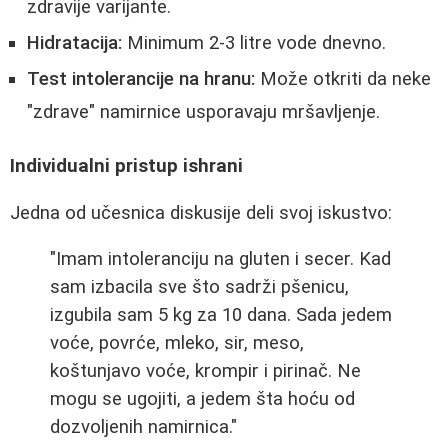
zdravije varijante.
Hidratacija:
Minimum 2-3 litre vode dnevno.
Test intolerancije na hranu:
Može otkriti da neke
"zdrave" namirnice usporavaju mršavljenje.
Individualni pristup ishrani
Jedna od učesnica diskusije deli svoj iskustvo:
"Imam intoleranciju na gluten i secer. Kad
sam izbacila sve što sadrži pšenicu,
izgubila sam 5 kg za 10 dana. Sada jedem
voće, povrće, mleko, sir, meso,
koštunjavo voće, krompir i pirinač. Ne
mogu se ugojiti, a jedem šta hoću od
dozvoljenih namirnica."