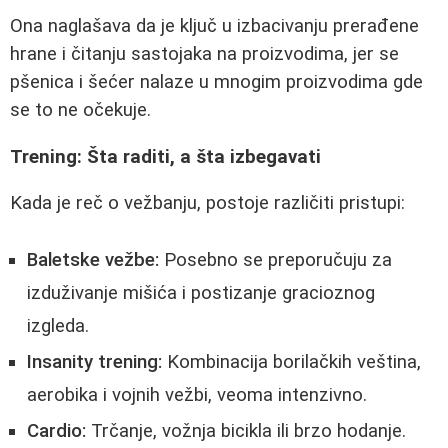
Ona naglašava da je ključ u izbacivanju prerađene
hrane i čitanju sastojaka na proizvodima, jer se
pšenica i šećer nalaze u mnogim proizvodima gde
se to ne očekuje.
Trening: Šta raditi, a šta izbegavati
Kada je reč o vežbanju, postoje različiti pristupi:
Baletske vežbe:
Posebno se preporučuju za
izduživanje mišića i postizanje gracioznog
izgleda.
Insanity trening:
Kombinacija borilačkih veština,
aerobika i vojnih vežbi, veoma intenzivno.
Cardio:
Trčanje, vožnja bicikla ili brzo hodanje.