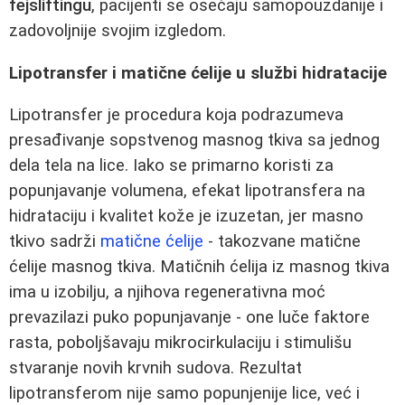
fejsliftingu
, pacijenti se osećaju samopouzdanije i
zadovoljnije svojim izgledom.
Lipotransfer i matične ćelije u službi hidratacije
Lipotransfer je procedura koja podrazumeva
presađivanje sopstvenog masnog tkiva sa jednog
dela tela na lice. Iako se primarno koristi za
popunjavanje volumena, efekat lipotransfera na
hidrataciju i kvalitet kože je izuzetan, jer masno
tkivo sadrži
matične ćelije
- takozvane matične
ćelije masnog tkiva. Matičnih ćelija iz masnog tkiva
ima u izobilju, a njihova regenerativna moć
prevazilazi puko popunjavanje - one luče faktore
rasta, poboljšavaju mikrocirkulaciju i stimulišu
stvaranje novih krvnih sudova. Rezultat
lipotransferom nije samo popunjenije lice, već i