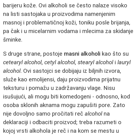
barijeru kože. Ovi alkoholi se često nalaze visoko
na listi sastojaka u proizvodima namenjenim
masnoj i problematičnoj koži, toniku posle brijanja,
pa čak i u micelarnim vodama i mlecima za skidanje
šminke.
S druge strane, postoje
masni alkoholi
kao što su
cetearyl alcohol
,
cetyl alcohol
,
stearyl alcohol
i
lauryl
alcohol
. Ovi sastojci se dobijaju iz biljnih izvora,
služe kao emolijensi, daju proizvodima prijatnu
teksturu i pomažu u zadržavanju vlage. Nisu
isušujući, ali mogu biti komedogeni - odnosno, kod
osoba sklonih aknama mogu zapušiti pore. Zato
nije dovoljno samo pročitati reč
alcohol
na
deklaraciji i odbaciti proizvod; treba razumeti o
kojoj vrsti alkohola je reč i na kom se mestu u