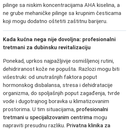
pilinge sa niskim koncentracijama AHA kiselina, a
ne grube mehaničke pilinge sa krupnim česticama
koji mogu dodatno oštetiti zaštitnu barijeru.
Kada kućna nega nije dovoljna: profesionalni
tretmani za dubinsku revitalizaciju
Ponekad, uprkos najpažljivije osmišljenoj rutini,
dehidriranost kože ne popušta. Razlozi mogu biti
višestruki: od unutrašnjih faktora poput
hormonskog disbalansa, stresa i dehidratacije
organizma, do spoljašnjih poput zagađenja, tvrde
vode i dugotrajnog boravka u klimatizovanim
prostorima. U tim situacijama,
profesionalni
tretmani u specijalizovanim centrima
mogu
napraviti presudnu razliku.
Privatna klinika za