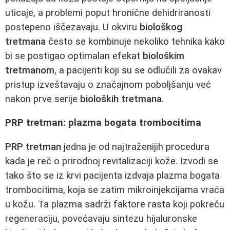
uticaje, a problemi poput hronične dehidriranosti
postepeno iščezavaju. U okviru
biološkog
tretmana
često se kombinuje nekoliko tehnika kako
bi se postigao optimalan efekat
biološkim
tretmanom
, a pacijenti koji su se odlučili za ovakav
pristup izveštavaju o značajnom poboljšanju već
nakon prve serije
bioloških tretmana
.
PRP tretman: plazma bogata trombocitima
PRP tretman
jedna je od najtraženijih procedura
kada je reč o prirodnoj revitalizaciji kože. Izvodi se
tako što se iz krvi pacijenta izdvaja plazma bogata
trombocitima, koja se zatim mikroinjekcijama vraća
u kožu. Ta plazma sadrži faktore rasta koji pokreću
regeneraciju, povećavaju sintezu hijaluronske