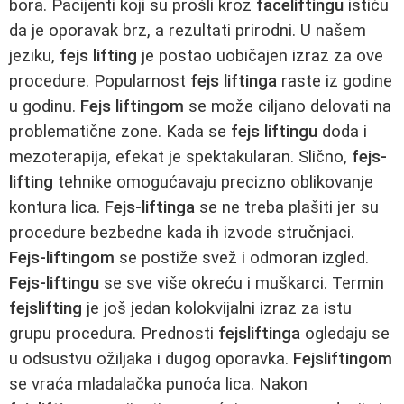
bora. Pacijenti koji su prošli kroz
faceliftingu
ističu
da je oporavak brz, a rezultati prirodni. U našem
jeziku,
fejs lifting
je postao uobičajen izraz za ove
procedure. Popularnost
fejs liftinga
raste iz godine
u godinu.
Fejs liftingom
se može ciljano delovati na
problematične zone. Kada se
fejs liftingu
doda i
mezoterapija, efekat je spektakularan. Slično,
fejs-
lifting
tehnike omogućavaju precizno oblikovanje
kontura lica.
Fejs-liftinga
se ne treba plašiti jer su
procedure bezbedne kada ih izvode stručnjaci.
Fejs-liftingom
se postiže svež i odmoran izgled.
Fejs-liftingu
se sve više okreću i muškarci. Termin
fejslifting
je još jedan kolokvijalni izraz za istu
grupu procedura. Prednosti
fejsliftinga
ogledaju se
u odsustvu ožiljaka i dugog oporavka.
Fejsliftingom
se vraća mladalačka punoća lica. Nakon