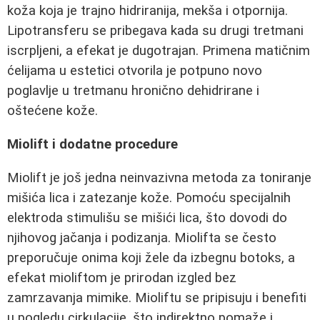
koža koja je trajno hidriranija, mekša i otpornija.
Lipotransferu se pribegava kada su drugi tretmani
iscrpljeni, a efekat je dugotrajan. Primena matičnim
ćelijama u estetici otvorila je potpuno novo
poglavlje u tretmanu hronično dehidrirane i
oštećene kože.
Miolift i dodatne procedure
Miolift je još jedna neinvazivna metoda za toniranje
mišića lica i zatezanje kože. Pomоću specijalnih
elektroda stimulišu se mišići lica, što dovodi do
njihovog jačanja i podizanja. Miolifta se često
preporučuje onima koji žele da izbegnu botoks, a
efekat mioliftom je prirodan izgled bez
zamrzavanja mimike. Mioliftu se pripisuju i benefiti
u pogledu cirkulacije, što indirektno pomaže i