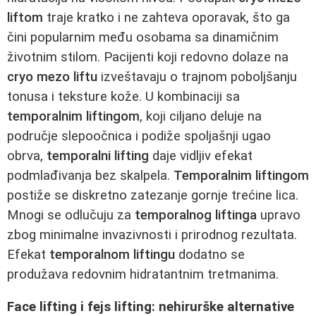
liftom
traje kratko i ne zahteva oporavak, što ga
čini popularnim među osobama sa dinamičnim
životnim stilom. Pacijenti koji redovno dolaze na
cryo mezo liftu
izveštavaju o trajnom poboljšanju
tonusa i teksture kože. U kombinaciji sa
temporalnim liftingom
, koji ciljano deluje na
područje slepoočnica i podiže spoljašnji ugao
obrva,
temporalni lifting
daje vidljiv efekat
podmlađivanja bez skalpela.
Temporalnim liftingom
postiže se diskretno zatezanje gornje trećine lica.
Mnogi se odlučuju za
temporalnog liftinga
upravo
zbog minimalne invazivnosti i prirodnog rezultata.
Efekat
temporalnom liftingu
dodatno se
produžava redovnim hidratantnim tretmanima.
Face lifting i fejs lifting: nehirurške alternative