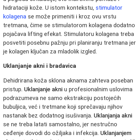
hidrataciji kože. U istom kontekstu,
stimulator
kolagena
se može primeniti i kroz ovu vrstu
tretmana, čime se stimulatorom kolagena dodatno
pojačava lifting efekat. Stimulatoru kolagena treba
posvetiti posebnu pažnju pri planiranju tretmana jer
je kolagen ključan za mladolik izgled.
Uklanjanje akni i bradavica
Dehidrirana koža sklona aknama zahteva poseban
pristup.
Uklanjanje akni
u profesionalnim uslovima
podrazumeva ne samo ekstrakciju postojеćih
bubuljica, već i tretmane koji sprečavaju njihov
nastanak bez dodatnog isušivanja.
Uklanjanja akni
se ne treba latati samostalno, jer nestručno
ceđenje dovodi do ožiljaka i infekcija.
Uklanjanjem