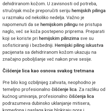
dehidriranom kožom. U zavisnosti od potreba,
stručnjak može preporučiti seriju
hemijskih pilinga
u razmaku od nekoliko nedelja. Važno je
napomenuti da se
hemijskom pilingu
ne pristupa
naglo, već se koža postepeno priprema. Preparati
koji se koriste pri
hemijskim pilinzima
sve su
sofisticiraniji i bezbedniji.
Hemijski piling iskustva
pacijenata sa dehidriranom kožom ukazuju na
značajno poboljšanje već nakon prve sesije.
Čišćenje lica kao osnova svakog tretmana
Pre bilo kog ozbiljnijeg zahvata, neophodno je
temeljno profesionalno
čišćenje lica
. Za razliku od
kućnog umivanja, profesionalno
čišćenja lica
podrazumeva dubinsko uklanjanje mitisera,
komedona i naslaga koje blokiraju pore i