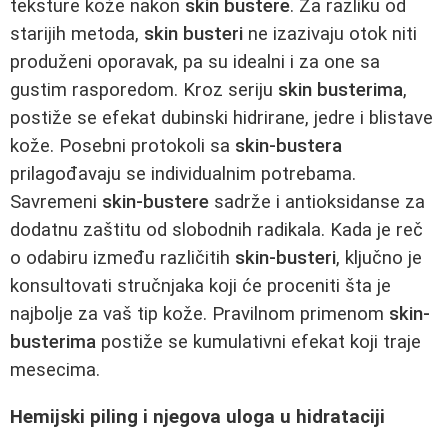
teksture kože nakon
skin bustere
. Za razliku od
starijih metoda,
skin busteri
ne izazivaju otok niti
produženi oporavak, pa su idealni i za one sa
gustim rasporedom. Kroz seriju
skin busterima
,
postiže se efekat dubinski hidrirane, jedre i blistave
kože. Posebni protokoli sa
skin-bustera
prilagođavaju se individualnim potrebama.
Savremeni
skin-bustere
sadrže i antioksidanse za
dodatnu zaštitu od slobodnih radikala. Kada je reč
o odabiru između različitih
skin-busteri
, ključno je
konsultovati stručnjaka koji će proceniti šta je
najbolje za vaš tip kože. Pravilnom primenom
skin-
busterima
postiže se kumulativni efekat koji traje
mesecima.
Hemijski piling i njegova uloga u hidrataciji