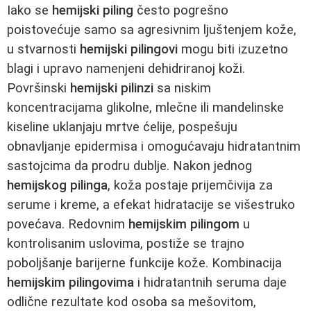
Iako se
hemijski piling
često pogrešno
poistovećuje samo sa agresivnim ljuštenjem kože,
u stvarnosti
hemijski pilingovi
mogu biti izuzetno
blagi i upravo namenjeni dehidriranoj koži.
Površinski
hemijski pilinzi
sa niskim
koncentracijama glikolne, mlečne ili mandelinske
kiseline uklanjaju mrtve ćelije, pospešuju
obnavljanje epidermisa i omogućavaju hidratantnim
sastojcima da prodru dublje. Nakon jednog
hemijskog pilinga
, koža postaje prijemčivija za
serume i kreme, a efekat hidratacije se višestruko
povećava. Redovnim
hemijskim pilingom
u
kontrolisanim uslovima, postiže se trajno
poboljšanje barijerne funkcije kože. Kombinacija
hemijskim pilingovima
i hidratantnih seruma daje
odlične rezultate kod osoba sa mešovitom,