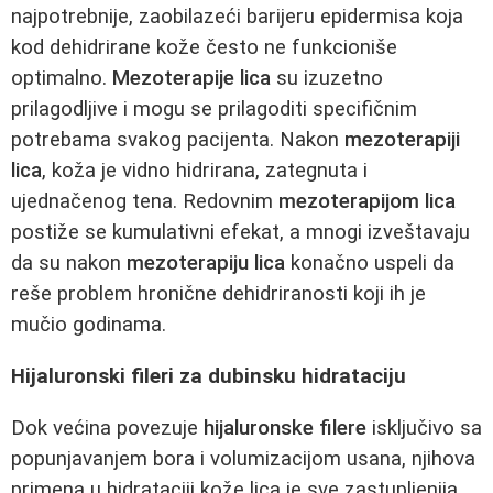
najpotrebnije, zaobilazeći barijeru epidermisa koja
kod dehidrirane kože često ne funkcioniše
optimalno.
Mezoterapije lica
su izuzetno
prilagodljive i mogu se prilagoditi specifičnim
potrebama svakog pacijenta. Nakon
mezoterapiji
lica
, koža je vidno hidrirana, zategnuta i
ujednačenog tena. Redovnim
mezoterapijom lica
postiže se kumulativni efekat, a mnogi izveštavaju
da su nakon
mezoterapiju lica
konačno uspeli da
reše problem hronične dehidriranosti koji ih je
mučio godinama.
Hijaluronski fileri za dubinsku hidrataciju
Dok većina povezuje
hijaluronske filere
isključivo sa
popunjavanjem bora i volumizacijom usana, njihova
primena u hidrataciji kože lica je sve zastupljenija.