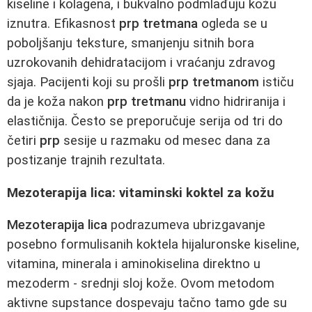
kiseline i kolagena, i bukvalno podmlađuju kožu
iznutra. Efikasnost
prp tretmana
ogleda se u
poboljšanju teksture, smanjenju sitnih bora
uzrokovanih dehidratacijom i vraćanju zdravog
sjaja. Pacijenti koji su prošli
prp tretmanom
ističu
da je koža nakon
prp tretmanu
vidno hidriranija i
elastičnija. Često se preporučuje serija od tri do
četiri
prp
sesije u razmaku od mesec dana za
postizanje trajnih rezultata.
Mezoterapija lica: vitaminski koktel za kožu
Mezoterapija lica
podrazumeva ubrizgavanje
posebno formulisanih koktela hijaluronske kiseline,
vitamina, minerala i aminokiselina direktno u
mezoderm - srednji sloj kože. Ovom metodom
aktivne supstance dospevaju tačno tamo gde su