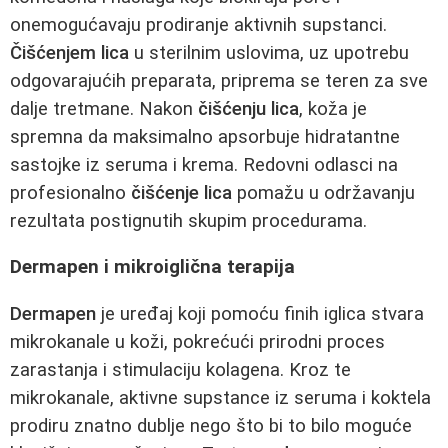
onemogućavaju prodiranje aktivnih supstanci.
Čišćenjem lica
u sterilnim uslovima, uz upotrebu
odgovarajućih preparata, priprema se teren za sve
dalje tretmane. Nakon
čišćenju lica
, koža je
spremna da maksimalno apsorbuje hidratantne
sastojke iz seruma i krema. Redovni odlasci na
profesionalno
čišćenje lica
pomažu u održavanju
rezultata postignutih skupim procedurama.
Dermapen i mikroiglična terapija
Dermapen
je uređaj koji pomoću finih iglica stvara
mikrokanale u koži, pokrećući prirodni proces
zarastanja i stimulaciju kolagena. Kroz te
mikrokanale, aktivne supstance iz seruma i koktela
prodiru znatno dublje nego što bi to bilo moguće