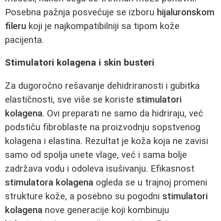
Posebna pažnja posvećuje se izboru
hijaluronskom
fileru
koji je najkompatibilniji sa tipom kože
pacijenta.
Stimulatori kolagena i skin busteri
Za dugoročno rešavanje dehidriranosti i gubitka
elastičnosti, sve više se koriste
stimulatori
kolagena
. Ovi preparati ne samo da hidriraju, već
podstiču fibroblaste na proizvodnju sopstvenog
kolagena i elastina. Rezultat je koža koja ne zavisi
samo od spolja unete vlage, već i sama bolje
zadržava vodu i odoleva isušivanju. Efikasnost
stimulatora kolagena
ogleda se u trajnoj promeni
strukture kože, a posebno su pogodni
stimulatori
kolagena
nove generacije koji kombinuju