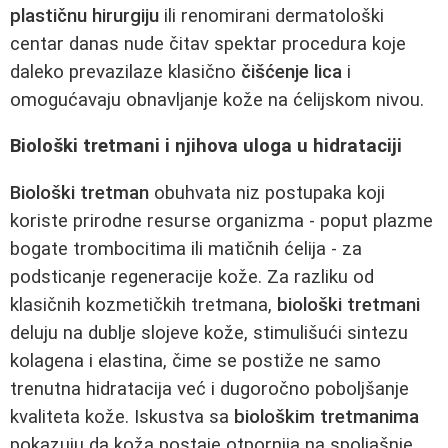
plastičnu hirurgiju
ili renomirani dermatološki
centar danas nude čitav spektar procedura koje
daleko prevazilaze klasično
čišćenje lica
i
omogućavaju obnavljanje kože na ćelijskom nivou.
Biološki tretmani i njihova uloga u hidrataciji
Biološki tretman
obuhvata niz postupaka koji
koriste prirodne resurse organizma - poput plazme
bogate trombocitima ili matičnih ćelija - za
podsticanje regeneracije kože. Za razliku od
klasičnih kozmetičkih tretmana,
biološki tretmani
deluju na dublje slojeve kože, stimulišući sintezu
kolagena i elastina, čime se postiže ne samo
trenutna hidratacija već i dugoročno poboljšanje
kvaliteta kože. Iskustva sa
biološkim tretmanima
pokazuju da koža postaje otpornija na spoljašnje