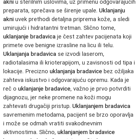
akni
u sterilnim uslovima, uz primenu odgovarajućih
preparata, sprečava se širenje upale.
Uklanjanju
akni
uvek prethodi detaljna priprema kože, a sledi
umirujući i hidratantni tretman. Slično tome,
uklanjanje bradavica
je čest zahtev pacijenata koji
primete ove benigne izrasline na licu ili telu.
Uklanjanja bradavica
se izvodi laserom,
radiotalasima ili krioterapijom, u zavisnosti od tipa i
lokacije. Precizno
uklanjanja bradavice
bez ožiljaka
zahteva iskustvo i odgovarajuću opremu. Kada je
reč o
uklanjanje bradavice
, važno je prvo potvrditi
dijagnozu, jer neke promene na koži mogu
zahtevati drugačiji pristup.
Uklanjanjem bradavica
savremenim metodama, pacijent se brzo oporavlja
i može se odmah vratiti svakodnevnim
aktivnostima. Slično,
uklanjanjem bradavice