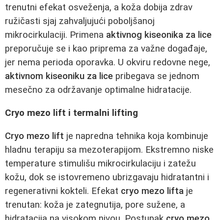
trenutni efekat osveženja, a koža dobija zdrav
ružičasti sjaj zahvaljujući poboljšanoj
mikrocirkulaciji. Primena
aktivnog kiseonika za lice
preporučuje se i kao priprema za važne događaje,
jer nema perioda oporavka. U okviru redovne nege,
aktivnom kiseoniku za lice
pribegava se jednom
mesečno za održavanje optimalne hidratacije.
Cryo mezo lift i termalni lifting
Cryo mezo lift
je napredna tehnika koja kombinuje
hladnu terapiju sa mezoterapijom. Ekstremno niske
temperature stimulišu mikrocirkulaciju i zatežu
kožu, dok se istovremeno ubrizgavaju hidratantni i
regenerativni kokteli. Efekat
cryo mezo lifta
je
trenutan: koža je zategnutija, pore sužene, a
hidratacija na visokom nivou. Postupak
cryo mezo