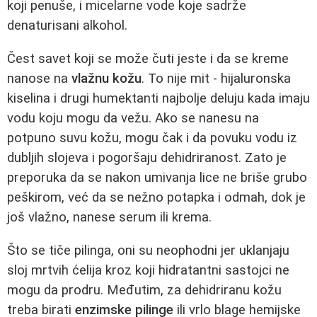
koji penuše, i micelarne vode koje sadrže
denaturisani alkohol.
Čest savet koji se može čuti jeste i da se kreme
nanose na
vlažnu kožu
. To nije mit - hijaluronska
kiselina i drugi humektanti najbolje deluju kada imaju
vodu koju mogu da vežu. Ako se nanesu na
potpuno suvu kožu, mogu čak i da povuku vodu iz
dubljih slojeva i pogoršaju dehidriranost. Zato je
preporuka da se nakon umivanja lice ne briše grubo
peškirom, već da se nežno potapka i odmah, dok je
još vlažno, nanese serum ili krema.
Što se tiče pilinga, oni su neophodni jer uklanjaju
sloj mrtvih ćelija kroz koji hidratantni sastojci ne
mogu da prodru. Međutim, za dehidriranu kožu
treba birati
enzimske pilinge
ili vrlo blage hemijske