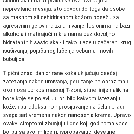
sklonu aknama. U praksi se ova dva pojma
neprestano mešaju, što dovodi do toga da osobe
sa masnom ali dehidriranom kožom posežu za
agresivnim gelovima za umivanje, losionima na bazi
alkohola i matirajućim kremama bez dovoljno
hidratantnih sastojaka - i tako ulaze u začarani krug
isušivanja, pojačanog lučenja sebuma i novih
bubuljica.
Tipični znaci dehidrirane kože uključuju osećaj
zatezanja nakon umivanja, perutanje na obrazima i
oko nosa uprkos masnoj T-zoni, sitne linije nalik na
bore koje se pojavljuju pri bilo kakvom istezanju
kože, i paradoksalno - prosijavanje na čelu i bradi
svega sat vremena nakon nanošenja kreme. Upravo
ovakvi simptomi zbunjuju i one koji godinama vode
borbu sa svojim licem, isprobavajući desetine