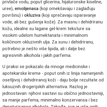
privlače vodu, poput glicerina, hijaluronske kiseline,
uree),
emolijenasa
(koji omekšavaju i zaglađuju
površinu) i
okluziva
(koji sprečavaju isparavanje
vode, ali bez gušenja kože). Za masnu i dehidriranu
kožu, idealne su lagane gel-krem teksture sa
visokim udelom humektanata i minimalnom
količinom okluzivnih ulja. Za suvu i dehidriranu,
potrebno je nešto više lipida, ali i dalje bez
agresivnih alkohola i jakih parfema.
U praksi se pokazalo da mnoge medicinske i
apotekarske kreme - poput onih iz linija namenjenih
osetljivoj i dehidriranoj koži - daju bolje rezultate od
luksuznih drogerijskih alternativa. Razlog je
jednostavan: njihovi sastavi su obično jednostavniji,
sa manje parfema, minimalno konzervansa i bez
denaturisanog alkohola. Takođe, sve je više onih