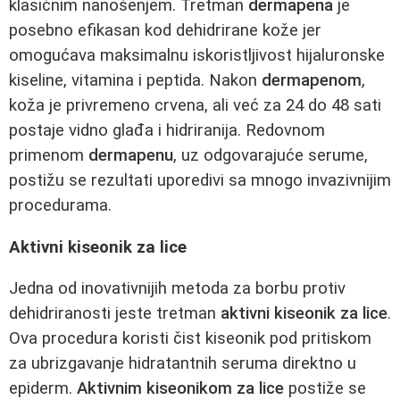
klasičnim nanošenjem. Tretman
dermapena
je
posebno efikasan kod dehidrirane kože jer
omogućava maksimalnu iskoristljivost hijaluronske
kiseline, vitamina i peptida. Nakon
dermapenom
,
koža je privremeno crvena, ali već za 24 do 48 sati
postaje vidno glađa i hidriranija. Redovnom
primenom
dermapenu
, uz odgovarajuće serume,
postižu se rezultati uporedivi sa mnogo invazivnijim
procedurama.
Aktivni kiseonik za lice
Jedna od inovativnijih metoda za borbu protiv
dehidriranosti jeste tretman
aktivni kiseonik za lice
.
Ova procedura koristi čist kiseonik pod pritiskom
za ubrizgavanje hidratantnih seruma direktno u
epiderm.
Aktivnim kiseonikom za lice
postiže se