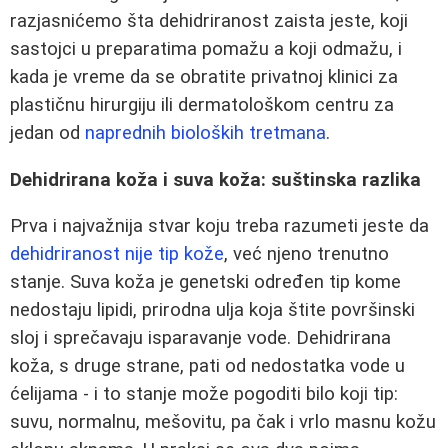
razjasnićemo šta dehidriranost zaista jeste, koji
sastojci u preparatima pomažu a koji odmažu, i
kada je vreme da se obratite privatnoj klinici za
plastičnu hirurgiju ili dermatološkom centru za
jedan od
naprednih bioloških tretmana
.
Dehidrirana koža i suva koža: suštinska razlika
Prva i najvažnija stvar koju treba razumeti jeste da
dehidriranost nije tip kože
, već njeno trenutno
stanje. Suva koža je genetski određen tip kome
nedostaju lipidi, prirodna ulja koja štite površinski
sloj i sprečavaju isparavanje vode. Dehidrirana
koža, s druge strane, pati od nedostatka vode u
ćelijama - i to stanje može pogoditi bilo koji tip:
suvu, normalnu, mešovitu, pa čak i vrlo masnu kožu