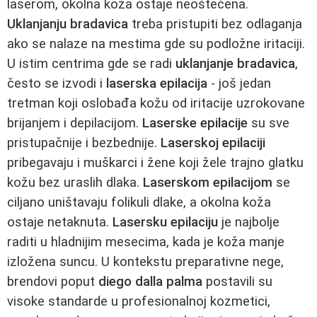
laserom, okolna koža ostaje neoštećena.
Uklanjanju bradavica
treba pristupiti bez odlaganja
ako se nalaze na mestima gde su podložne iritaciji.
U istim centrima gde se radi
uklanjanje bradavica
,
često se izvodi i
laserska epilacija
- još jedan
tretman koji oslobađa kožu od iritacije uzrokovane
brijanjem i depilacijom.
Laserske epilacije
su sve
pristupačnije i bezbednije.
Laserskoj epilaciji
pribegavaju i muškarci i žene koji žele trajno glatku
kožu bez uraslih dlaka.
Laserskom epilacijom
se
ciljano uništavaju folikuli dlake, a okolna koža
ostaje netaknuta.
Lasersku epilaciju
je najbolje
raditi u hladnijim mesecima, kada je koža manje
izložena suncu. U kontekstu preparativne nege,
brendovi poput
diego dalla palma
postavili su
visoke standarde u profesionalnoj kozmetici,