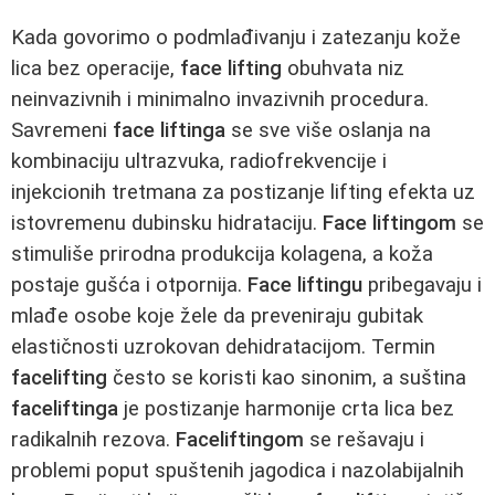
Kada govorimo o podmlađivanju i zatezanju kože
lica bez operacije,
face lifting
obuhvata niz
neinvazivnih i minimalno invazivnih procedura.
Savremeni
face liftinga
se sve više oslanja na
kombinaciju ultrazvuka, radiofrekvencije i
injekcionih tretmana za postizanje lifting efekta uz
istovremenu dubinsku hidrataciju.
Face liftingom
se
stimuliše prirodna produkcija kolagena, a koža
postaje gušća i otpornija.
Face liftingu
pribegavaju i
mlađe osobe koje žele da preveniraju gubitak
elastičnosti uzrokovan dehidratacijom. Termin
facelifting
često se koristi kao sinonim, a suština
faceliftinga
je postizanje harmonije crta lica bez
radikalnih rezova.
Faceliftingom
se rešavaju i
problemi poput spuštenih jagodica i nazolabijalnih