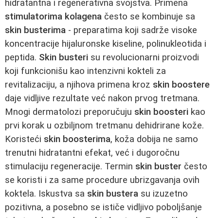
hidratantna i regenerativna svojstva. Primena
stimulatorima kolagena
često se kombinuje sa
skin busterima
- preparatima koji sadrže visoke
koncentracije hijaluronske kiseline, polinukleotida i
peptida.
Skin busteri
su revolucionarni proizvodi
koji funkcionišu kao intenzivni kokteli za
revitalizaciju, a njihova primena kroz
skin boostere
daje vidljive rezultate već nakon prvog tretmana.
Mnogi dermatolozi preporučuju
skin boosteri
kao
prvi korak u ozbiljnom tretmanu dehidrirane kože.
Koristeći
skin boosterima
, koža dobija ne samo
trenutni hidratantni efekat, već i dugoročnu
stimulaciju regeneracije. Termin
skin buster
često
se koristi i za same procedure ubrizgavanja ovih
koktela. Iskustva sa
skin bustera
su izuzetno
pozitivna, a posebno se ističe vidljivo poboljšanje