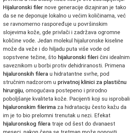
Hijaluronski filer
nove generacije dizajniran je tako
da se ne deponuje lokalno u većim količinama, već
se ravnomerno raspoređuje u površinskim
slojevima kože, gde privlači i zadržava ogromne
količine vode. Jedan molekul hijaluronske kiseline
može da veže i do hiljadu puta više vode od
sopstvene težine, što
hijaluronski fileri
čini idealnim
saveznikom u borbi protiv dehidriranosti. Primena
hijaluronskih filera
u hidratantne svrhe, pod
stručnim nadzorom u
privatnoj klinici za plastičnu
hirurgiju
, omogućava postepeno i prirodno
poboljšanje kvaliteta kože. Pacijenti koji su isprobali
hijaluronskim filerima
za hidrataciju često kažu da
im je to bio prelomni trenutak u nezi. Efekat
hijaluronskog filera
traje od šest do dvanaest
meseci, nakon čega se tretman može ponoviti.