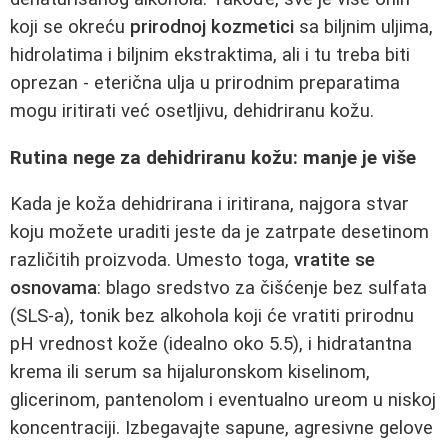
koji se okreću
prirodnoj kozmetici
sa biljnim uljima,
hidrolatima i biljnim ekstraktima, ali i tu treba biti
oprezan - eterična ulja u prirodnim preparatima
mogu iritirati već osetljivu, dehidriranu kožu.
Rutina nege za dehidriranu kožu: manje je više
Kada je koža dehidrirana i iritirana, najgora stvar
koju možete uraditi jeste da je zatrpate desetinom
različitih proizvoda. Umesto toga,
vratite se
osnovama
: blago sredstvo za čišćenje bez sulfata
(SLS-a), tonik bez alkohola koji će vratiti prirodnu
pH vrednost kože (idealno oko 5.5), i hidratantna
krema ili serum sa hijaluronskom kiselinom,
glicerinom, pantenolom i eventualno ureom u niskoj
koncentraciji. Izbegavajte sapune, agresivne gelove