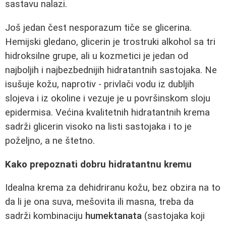
sastavu nalazi.
Još jedan čest nesporazum tiče se glicerina.
Hemijski gledano, glicerin je trostruki alkohol sa tri
hidroksilne grupe, ali u kozmetici je jedan od
najboljih i najbezbednijih hidratantnih sastojaka. Ne
isušuje kožu, naprotiv - privlači vodu iz dubljih
slojeva i iz okoline i vezuje je u površinskom sloju
epidermisa. Većina kvalitetnih hidratantnih krema
sadrži glicerin visoko na listi sastojaka i to je
poželjno, a ne štetno.
Kako prepoznati dobru hidratantnu kremu
Idealna krema za dehidriranu kožu, bez obzira na to
da li je ona suva, mešovita ili masna, treba da
sadrži kombinaciju
humektanata
(sastojaka koji