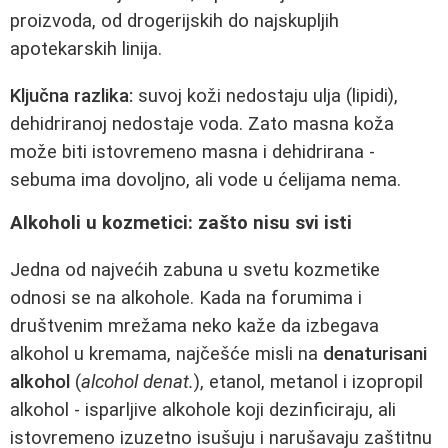
proizvoda, od drogerijskih do najskupljih
apotekarskih linija.
Ključna razlika:
suvoj koži nedostaju ulja (lipidi),
dehidriranoj nedostaje voda. Zato masna koža
može biti istovremeno masna i dehidrirana -
sebuma ima dovoljno, ali vode u ćelijama nema.
Alkoholi u kozmetici: zašto nisu svi isti
Jedna od najvećih zabuna u svetu kozmetike
odnosi se na alkohole. Kada na forumima i
društvenim mrežama neko kaže da izbegava
alkohol u kremama, najčešće misli na
denaturisani
alkohol
(
alcohol denat.
), etanol, metanol i izopropil
alkohol - isparljive alkohole koji dezinficiraju, ali
istovremeno izuzetno isušuju i narušavaju zaštitnu