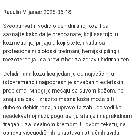
Radulin Viljanac
2026-06-18
Sveobuhvatni vodič o dehidriranoj koži lica:
saznajte kako da je prepoznate, koji sastojci u
kozmetici joj prijaju a koji štete, i kada su
profesionalni biološki tretmani, hemijski piling i
mezoterapija lica pravi izbor za zdrav i hidriran ten.
Dehidrirana koža lica jedan je od najčešćih, a
istovremeno i najpogrešnije shvaćenih estetskih
problema. Mnogi je mešaju sa suvom kožom, ne
znaju da čak i izrazito masna koža može biti
duboko dehidrirana, a upravo ta zabluda vodi ka
neadekvatnoj nezi, pogoršanju stanja i neprekidnom
traganju za idealnom kremom. U ovom tekstu, na
osnovu višegodišnjih iskustava i stručnih uvida,