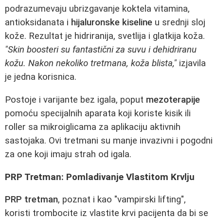
podrazumevaju ubrizgavanje koktela vitamina,
antioksidanata i
hijaluronske kiseline
u srednji sloj
kože. Rezultat je hidriranija, svetlija i glatkija koža.
"Skin boosteri su fantastični za suvu i dehidriranu
kožu. Nakon nekoliko tretmana, koža blista,"
izjavila
je jedna korisnica.
Postoje i varijante bez igala, poput
mezoterapije
pomoću specijalnih aparata koji koriste kisik ili
roller sa mikroiglicama za aplikaciju aktivnih
sastojaka. Ovi tretmani su manje invazivni i pogodni
za one koji imaju strah od igala.
PRP Tretman: Pomladivanje Vlastitom Krvlju
PRP tretman
, poznat i kao "vampirski lifting",
koristi trombocite iz vlastite krvi pacijenta da bi se