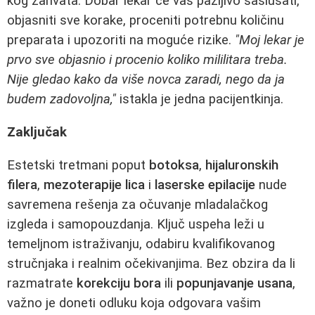
kog zahvata. Dobar lekar će vas pažljivo saslušati,
objasniti sve korake, proceniti potrebnu količinu
preparata i upozoriti na moguće rizike.
"Moj lekar je
prvo sve objasnio i procenio koliko mililitara treba.
Nije gledao kako da više novca zaradi, nego da ja
budem zadovoljna,"
istakla je jedna pacijentkinja.
Zaključak
Estetski tretmani poput
botoksa
,
hijaluronskih
filera
,
mezoterapije lica
i
laserske epilacije
nude
savremena rešenja za očuvanje mladalačkog
izgleda i samopouzdanja. Ključ uspeha leži u
temeljnom istraživanju, odabiru kvalifikovanog
stručnjaka i realnim očekivanjima. Bez obzira da li
razmatrate
korekciju bora
ili
popunjavanje usana
,
važno je doneti odluku koja odgovara vašim