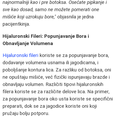
najnormalniji kao i pre botoksa. Osećate pipkanje i
sve kao dosad, samo ne možete pomerati one
mišiće koji uzrokuju bore,"
objasnila je jedna
pacijentkinja.
Hijaluronski Fileri: Popunjavanje Bora i
Obnavljanje Volumena
Hijaluronski fileri
koriste se za popunjavanje bora,
dodavanje volumena usnama ili jagodicama, i
poboljšanje kontura lica. Za razliku od botoksa, oni
ne opuštaju mišiće, već fizički ispunjavaju brazde i
obnavljaju volumen. Različiti tipovi hijaluronskih
filera koriste se za različite delove lica. Na primer,
za popunjavanje bora oko usta koriste se specifični
preparati, dok se za jagodice koriste oni koji
pružaju bolju potporu.