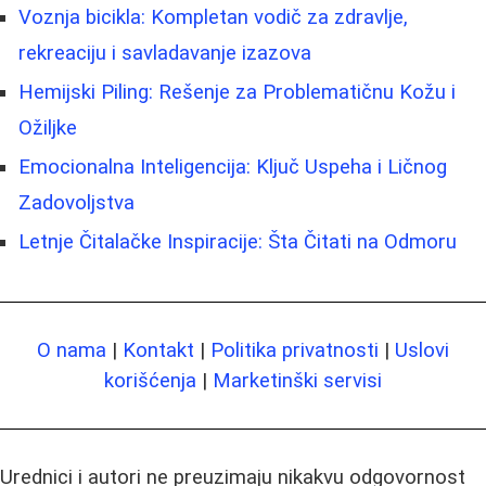
Voznja bicikla: Kompletan vodič za zdravlje,
rekreaciju i savladavanje izazova
Hemijski Piling: Rešenje za Problematičnu Kožu i
Ožiljke
Emocionalna Inteligencija: Ključ Uspeha i Ličnog
Zadovoljstva
Letnje Čitalačke Inspiracije: Šta Čitati na Odmoru
O nama
|
Kontakt
|
Politika privatnosti
|
Uslovi
korišćenja
|
Marketinški servisi
Urednici i autori ne preuzimaju nikakvu odgovornost