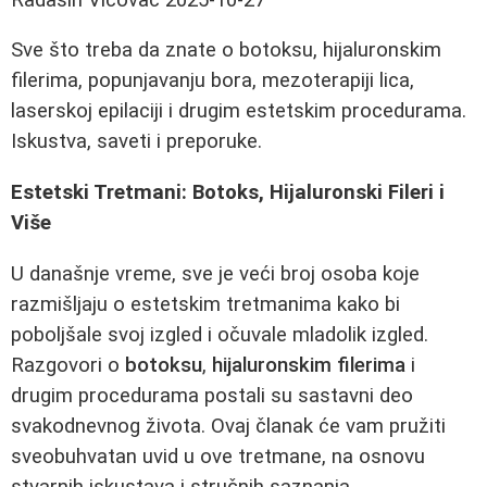
Sve što treba da znate o botoksu, hijaluronskim
filerima, popunjavanju bora, mezoterapiji lica,
laserskoj epilaciji i drugim estetskim procedurama.
Iskustva, saveti i preporuke.
Estetski Tretmani: Botoks, Hijaluronski Fileri i
Više
U današnje vreme, sve je veći broj osoba koje
razmišljaju o estetskim tretmanima kako bi
poboljšale svoj izgled i očuvale mladolik izgled.
Razgovori o
botoksu
,
hijaluronskim filerima
i
drugim procedurama postali su sastavni deo
svakodnevnog života. Ovaj članak će vam pružiti
sveobuhvatan uvid u ove tretmane, na osnovu
stvarnih iskustava i stručnih saznanja.