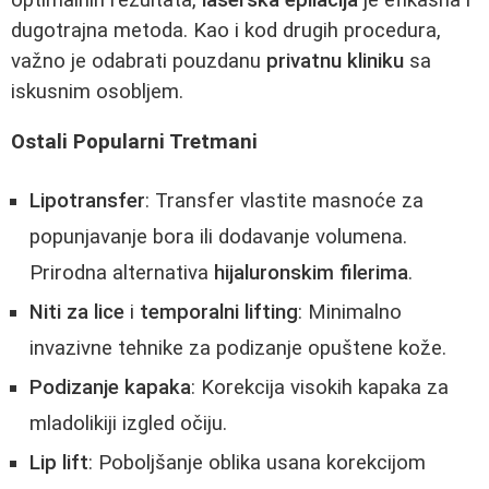
dugotrajna metoda. Kao i kod drugih procedura,
važno je odabrati pouzdanu
privatnu kliniku
sa
iskusnim osobljem.
Ostali Popularni Tretmani
Lipotransfer
: Transfer vlastite masnoće za
popunjavanje bora ili dodavanje volumena.
Prirodna alternativa
hijaluronskim filerima
.
Niti za lice
i
temporalni lifting
: Minimalno
invazivne tehnike za podizanje opuštene kože.
Podizanje kapaka
: Korekcija visokih kapaka za
mladolikiji izgled očiju.
Lip lift
: Poboljšanje oblika usana korekcijom