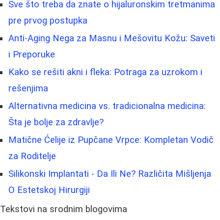
Sve što treba da znate o hijaluronskim tretmanima
pre prvog postupka
Anti-Aging Nega za Masnu i Mešovitu Kožu: Saveti
i Preporuke
Kako se rešiti akni i fleka: Potraga za uzrokom i
rešenjima
Alternativna medicina vs. tradicionalna medicina:
Šta je bolje za zdravlje?
Matične Ćelije iz Pupčane Vrpce: Kompletan Vodič
za Roditelje
Silikonski Implantati - Da Ili Ne? Različita Mišljenja
O Estetskoj Hirurgiji
Tekstovi na srodnim blogovima