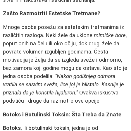
Zašto Razmotriti Estetske Tretmane?
Mnoge osobe posežu za estetskim tretmanima iz
različitih razloga. Neki žele da uklone
mimičke bore
,
poput onih na čelu ili oko očiju, dok drugi žele da
povrate volumen izgubljen godinama. Česta
motivacija je želja da se izgleda sveže i odmorno,
bez zamora koji godine mogu da ostave. Kao što je
jedna osoba podelila:
"Nakon godišnjeg odmora
vratila se sasvim sveža, lice joj je blistalo. Kasnije je
priznala da je koristila hijaluron."
Ovakva iskustva
podstiču i druge da razmotre ove opcije.
Botoks i Botulinski Toksin: Šta Treba da Znate
Botoks
, ili
botulinski toksin
, jedna je od