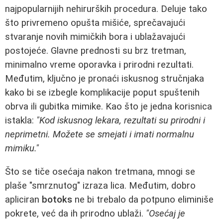
najpopularnijih nehirurških procedura. Deluje tako
što privremeno opušta mišiće, sprečavajući
stvaranje novih mimičkih bora i ublažavajući
postojeće. Glavne prednosti su brz tretman,
minimalno vreme oporavka i prirodni rezultati.
Međutim, ključno je pronaći iskusnog stručnjaka
kako bi se izbegle komplikacije poput spuštenih
obrva ili gubitka mimike. Kao što je jedna korisnica
istakla:
"Kod iskusnog lekara, rezultati su prirodni i
neprimetni. Možete se smejati i imati normalnu
mimiku."
Što se tiče osećaja nakon tretmana, mnogi se
plaše "smrznutog" izraza lica. Međutim, dobro
apliciran
botoks
ne bi trebalo da potpuno eliminiše
pokrete, već da ih prirodno ublaži.
"Osećaj je