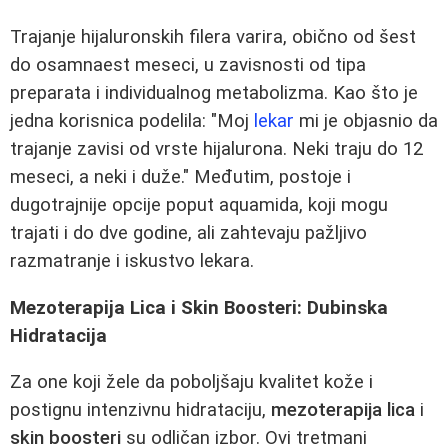
Trajanje hijaluronskih filera varira, obično od šest
do osamnaest meseci, u zavisnosti od tipa
preparata i individualnog metabolizma. Kao što je
jedna korisnica podelila: "Moj
lekar
mi je objasnio da
trajanje zavisi od vrste hijalurona. Neki traju do 12
meseci, a neki i duže." Međutim, postoje i
dugotrajnije opcije poput aquamida, koji mogu
trajati i do dve godine, ali zahtevaju pažljivo
razmatranje i iskustvo lekara.
Mezoterapija Lica i Skin Boosteri: Dubinska
Hidratacija
Za one koji žele da poboljšaju kvalitet kože i
postignu intenzivnu hidrataciju,
mezoterapija lica
i
skin boosteri
su odličan izbor. Ovi tretmani