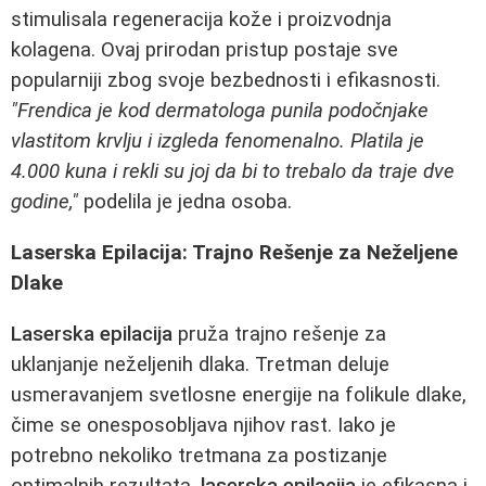
stimulisala regeneracija kože i proizvodnja
kolagena. Ovaj prirodan pristup postaje sve
popularniji zbog svoje bezbednosti i efikasnosti.
"Frendica je kod dermatologa punila podočnjake
vlastitom krvlju i izgleda fenomenalno. Platila je
4.000 kuna i rekli su joj da bi to trebalo da traje dve
godine,"
podelila je jedna osoba.
Laserska Epilacija: Trajno Rešenje za Neželjene
Dlake
Laserska epilacija
pruža trajno rešenje za
uklanjanje neželjenih dlaka. Tretman deluje
usmeravanjem svetlosne energije na folikule dlake,
čime se onesposobljava njihov rast. Iako je
potrebno nekoliko tretmana za postizanje
optimalnih rezultata,
laserska epilacija
je efikasna i