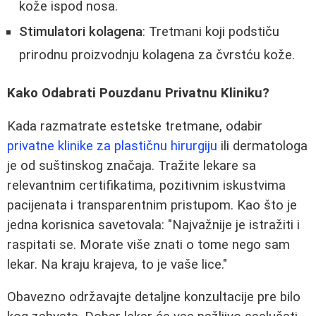
kože ispod nosa.
Stimulatori kolagena
: Tretmani koji podstiču
prirodnu proizvodnju kolagena za čvrstću kože.
Kako Odabrati Pouzdanu Privatnu Kliniku?
Kada razmatrate estetske tretmane, odabir
privatne klinike za plastičnu hirurgiju
ili dermatologa
je od suštinskog značaja. Tražite lekare sa
relevantnim certifikatima, pozitivnim iskustvima
pacijenata i transparentnim pristupom. Kao što je
jedna korisnica savetovala: "Najvažnije je istražiti i
raspitati se. Morate više znati o tome nego sam
lekar. Na kraju krajeva, to je vaše lice."
Obavezno održavajte detaljne konzultacije pre bilo