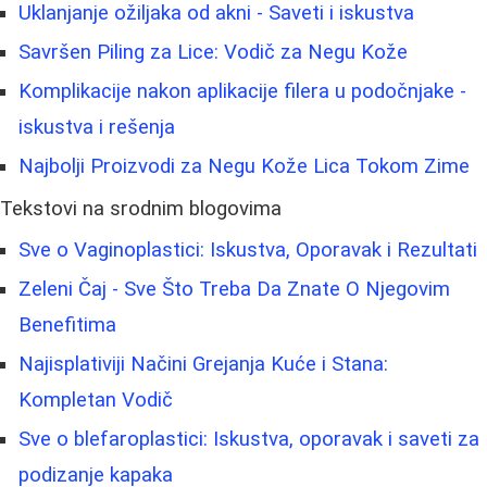
Uklanjanje ožiljaka od akni - Saveti i iskustva
Savršen Piling za Lice: Vodič za Negu Kože
Komplikacije nakon aplikacije filera u podočnjake -
iskustva i rešenja
Najbolji Proizvodi za Negu Kože Lica Tokom Zime
Tekstovi na srodnim blogovima
Sve o Vaginoplastici: Iskustva, Oporavak i Rezultati
Zeleni Čaj - Sve Što Treba Da Znate O Njegovim
Benefitima
Najisplativiji Načini Grejanja Kuće i Stana:
Kompletan Vodič
Sve o blefaroplastici: Iskustva, oporavak i saveti za
podizanje kapaka