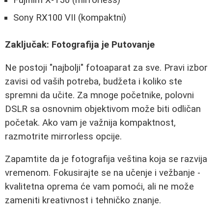
Fujifilm X-T30 (mirrorless)
Sony RX100 VII (kompaktni)
Zaključak: Fotografija je Putovanje
Ne postoji "najbolji" fotoaparat za sve. Pravi izbor
zavisi od vaših potreba, budžeta i koliko ste
spremni da učite. Za mnoge početnike, polovni
DSLR sa osnovnim objektivom može biti odličan
početak. Ako vam je važnija kompaktnost,
razmotrite mirrorless opcije.
Zapamtite da je fotografija veština koja se razvija
vremenom. Fokusirajte se na učenje i vežbanje -
kvalitetna oprema će vam pomoći, ali ne može
zameniti kreativnost i tehničko znanje.