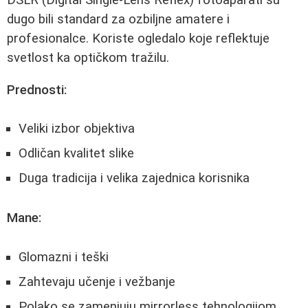
DSLR (Digital Single-Lens Reflex) fotoaparati su
dugo bili standard za ozbiljne amatere i
profesionalce. Koriste ogledalo koje reflektuje
svetlost ka optičkom tražilu.
Prednosti:
Veliki izbor objektiva
Odličan kvalitet slike
Duga tradicija i velika zajednica korisnika
Mane:
Glomazni i teški
Zahtevaju učenje i vežbanje
Polako se zamenjuju mirrorless tehnologijom