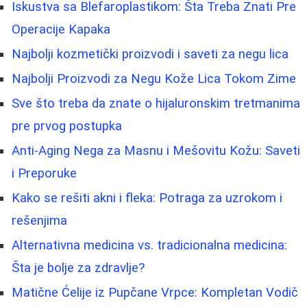
Iskustva sa Blefaroplastikom: Šta Treba Znati Pre
Operacije Kapaka
Najbolji kozmetički proizvodi i saveti za negu lica
Najbolji Proizvodi za Negu Kože Lica Tokom Zime
Sve što treba da znate o hijaluronskim tretmanima
pre prvog postupka
Anti-Aging Nega za Masnu i Mešovitu Kožu: Saveti
i Preporuke
Kako se rešiti akni i fleka: Potraga za uzrokom i
rešenjima
Alternativna medicina vs. tradicionalna medicina:
Šta je bolje za zdravlje?
Matične Ćelije iz Pupčane Vrpce: Kompletan Vodič