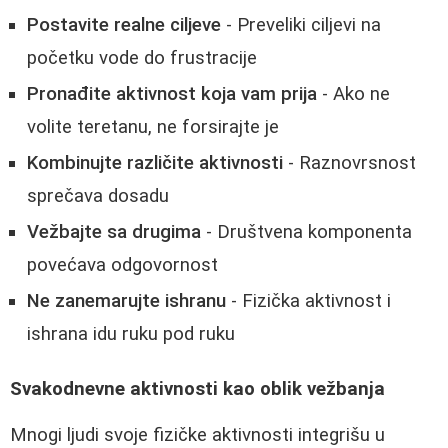
Postavite realne ciljeve
- Preveliki ciljevi na
početku vode do frustracije
Pronađite aktivnost koja vam prija
- Ako ne
volite teretanu, ne forsirajte je
Kombinujte različite aktivnosti
- Raznovrsnost
sprečava dosadu
Vežbajte sa drugima
- Društvena komponenta
povećava odgovornost
Ne zanemarujte ishranu
- Fizička aktivnost i
ishrana idu ruku pod ruku
Svakodnevne aktivnosti kao oblik vežbanja
Mnogi ljudi svoje fizičke aktivnosti integrišu u