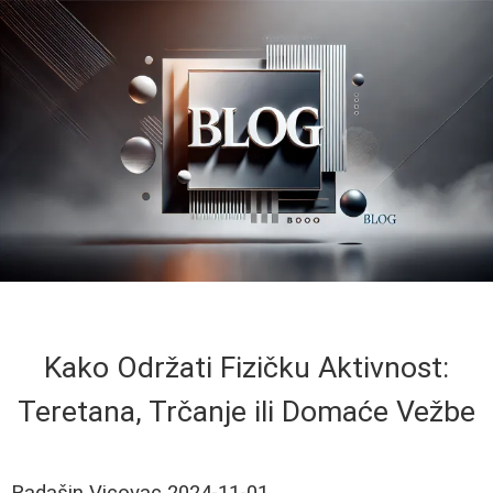
Kako Održati Fizičku Aktivnost:
Teretana, Trčanje ili Domaće Vežbe
Radašin Vicovac
2024-11-01