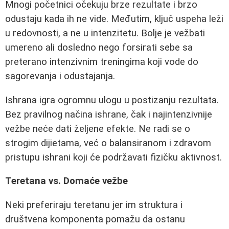
Mnogi početnici očekuju brze rezultate i brzo
odustaju kada ih ne vide. Međutim, ključ uspeha leži
u redovnosti, a ne u intenzitetu. Bolje je vežbati
umereno ali dosledno nego forsirati sebe sa
preterano intenzivnim treningima koji vode do
sagorevanja i odustajanja.
Ishrana igra ogromnu ulogu u postizanju rezultata.
Bez pravilnog načina ishrane, čak i najintenzivnije
vežbe neće dati željene efekte. Ne radi se o
strogim dijietama, već o balansiranom i zdravom
pristupu ishrani koji će podržavati fizičku aktivnost.
Teretana vs. Domaće vežbe
Neki preferiraju teretanu jer im struktura i
društvena komponenta pomažu da ostanu