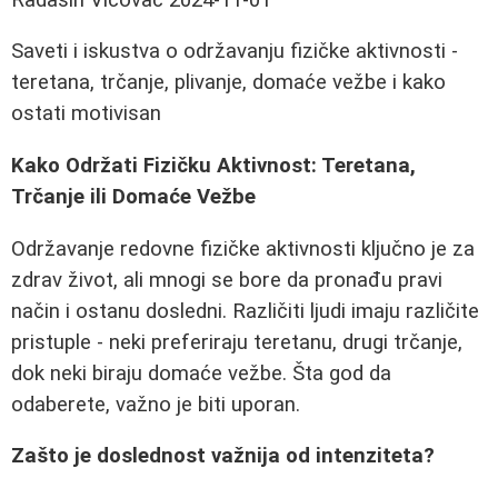
Saveti i iskustva o održavanju fizičke aktivnosti -
teretana, trčanje, plivanje, domaće vežbe i kako
ostati motivisan
Kako Održati Fizičku Aktivnost: Teretana,
Trčanje ili Domaće Vežbe
Održavanje redovne fizičke aktivnosti ključno je za
zdrav život, ali mnogi se bore da pronađu pravi
način i ostanu dosledni. Različiti ljudi imaju različite
pristuple - neki preferiraju teretanu, drugi trčanje,
dok neki biraju domaće vežbe. Šta god da
odaberete, važno je biti uporan.
Zašto je doslednost važnija od intenziteta?