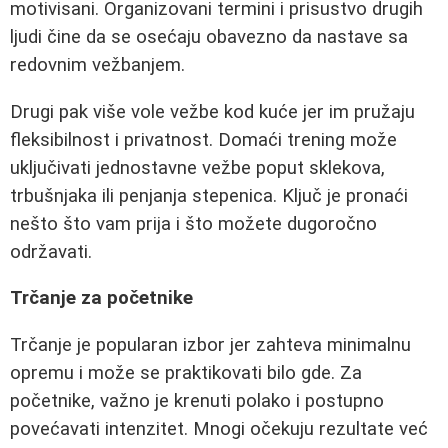
motivisani. Organizovani termini i prisustvo drugih
ljudi čine da se osećaju obavezno da nastave sa
redovnim vežbanjem.
Drugi pak više vole vežbe kod kuće jer im pružaju
fleksibilnost i privatnost. Domaći trening može
uključivati jednostavne vežbe poput sklekova,
trbušnjaka ili penjanja stepenica. Ključ je pronaći
nešto što vam prija i što možete dugoročno
održavati.
Trčanje za početnike
Trčanje je popularan izbor jer zahteva minimalnu
opremu i može se praktikovati bilo gde. Za
početnike, važno je krenuti polako i postupno
povećavati intenzitet. Mnogi očekuju rezultate već