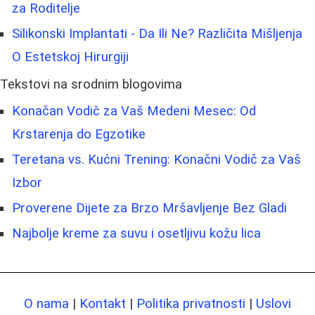
za Roditelje
Silikonski Implantati - Da Ili Ne? Različita Mišljenja
O Estetskoj Hirurgiji
Tekstovi na srodnim blogovima
Konačan Vodič za Vaš Medeni Mesec: Od
Krstarenja do Egzotike
Teretana vs. Kućni Trening: Konačni Vodič za Vaš
Izbor
Proverene Dijete za Brzo Mršavljenje Bez Gladi
Najbolje kreme za suvu i osetljivu kožu lica
O nama
|
Kontakt
|
Politika privatnosti
|
Uslovi