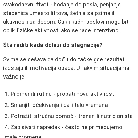
svakodnevni život - hodanje do posla, penjanje
stepenica umesto liftova, šetnja sa psima ili
aktivnosti sa decom. Čak i kućni poslovi mogu biti
oblik fizičke aktivnosti ako se rade intenzivno.
Šta raditi kada dolazi do stagnacije?
Svima se dešava da dođu do tačke gde rezultati
izostaju ili motivacija opada. U takvim situacijama
važno je:
Promeniti rutinu - probati novu aktivnost
Smanjiti očekivanja i dati telu vremena
Potražiti stručnu pomoć - trener ili nutricionista
Zapisivati napredak - često ne primećujemo
male promene