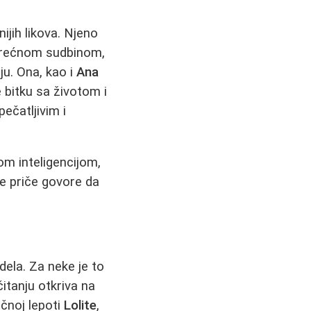
jih likova. Njeno
esrećnom sudbinom,
u. Ona, kao i
Ana
e bitku sa životom i
pečatljivim i
om inteligencijom,
e priče govore da
dela. Za neke je to
tanju otkriva na
ačnoj lepoti
Lolite
,