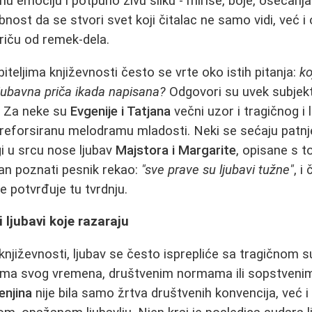
u emociju i potpuno živu sliku - mirise, boje, osećanj
nost da se stvori svet koji čitalac ne samo vidi, već i
riču od remek-dela.
teljima književnosti često se vrtе oko istih pitanja:
ko
 ljubavna priča ikada napisana?
Odgovori su uvek subjekti
. Za neke su
Evgenije i Tatjana
večni uzor i tragičnog i 
reforsiranu melodramu mladosti. Neki se sećaju patn
gi u srcu nose ljubav
Majstora i Margarite
, opisane s t
dan poznati pesnik rekao:
"sve prave su ljubavi tužne"
, i
e potvrđuje tu tvrdnju.
i ljubavi koje razaraju
njiževnosti, ljubav se često isprepliće sa tragičnom 
tima svog vremena, društvenim normama ili sopstveni
enjina
nije bila samo žrtva društvenih konvencija, već i