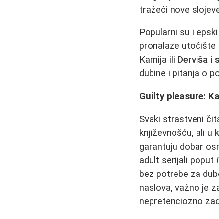
tražeći nove sloje
Popularni su i epsk
pronalaze utočište 
Kamija ili
Derviša i 
dubine i pitanja o po
Guilty pleasure: Ka
Svaki strastveni čit
književnošću, ali u
garantuju dobar os
adult serijali poput
bez potrebe za dubo
naslova, važno je za
nepretenciozno zad