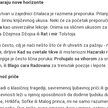
araju nove horizonte
tvari u zajednici čitalaca je razmena preporuka. Pitanj
va širinu književnog ukusa. Neki će za početak preporuč
a
kao univerzalne lekcije. Onima sa sličnim ukusom za 
s
Džejmsa Džojsa ili
Rat i mir
Tolstoja.
u često, cilj je naći nešto što će ih uhvatiti za pažnju -
e
, dirljive
Kad su cvetale tikve
ili misteriozni
Hazarski r
njiga je često lična poruka:
Prohujalo sa vihorom
za s
 ili
Blago cara Radovana
za trenutak poezije i lepote.
moć priče
adi o klasičnoj tragediji, savremenoj ljubavnoj priči ili g
evnosti leži u njenoj sposobnosti da dodirne ljudsku d
e, Hitklifa, Sofke ili Malog princa, mi ne samo razume