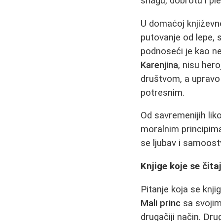
snagu, dobrotu i ple
U domaćoj književn
putovanje od lepe,
podnoseći je kao ne
Karenjina
, nisu her
društvom, a upravo t
potresnim.
Od savremenijih lik
moralnim principima
se ljubav i samoostv
Knjige koje se čita
Pitanje koja se knji
Mali princ
sa svojim
drugačiji način. Dr