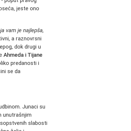
a - poput pravog
 oseća, jeste ono
ja vam je najlepša,
vni, a raznovrsni
lepog, dok drugi u
je
Ahmeda i Tijane
oliko predanosti i
 čini se da
sudbinom. Junaci su
m unutrašnjim
 sopstvenih slabosti