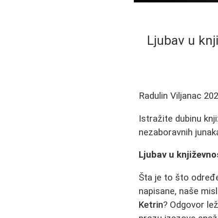
Ljubav u knj
Radulin Viljanac
202
Istražite dubinu knj
nezaboravnih junaka
Ljubav u književnos
Šta je to što odre
napisane, naše misl
Ketrin
? Odgovor lež