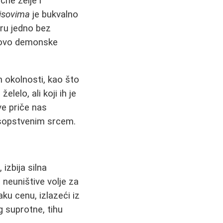
čne želje i
isovima
je bukvalno
ru jedno bez
otovo demonske
h okolnosti, kao što
elelo, ali koji ih je
kve priče nas
 sopstvenim srcem.
izbija silna
neuništive volje za
ku cenu, izlazeći iz
 suprotne, tihu