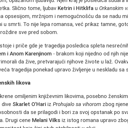
om, opažanom ljubavlju. Njen kraj je posledica sudara li
etka. Slično tome, ljubav
Ketrin i Hitklifa
u
Orkanskim v
ena opsesijom, mržnjom i nemogućnošću da se nadu mi
 ni u smrti. To nije lepa romansa, već prikaz tamne, g
 proždire sve pred sobom.
toje i priče gde je tragedija posledica spleta nesrećni
em i Anom Karenjinom
- brakom koji nijedno od njih nije ž
primorali da žive, pretvarajući njihove živote u laž. Ova
veća tragedija ponekad upravo življenje u neskladu sa
enskih likova
rene omiljenim književnim likovima, posebno ženskim, 
e dive
Skarlet O'Hari
iz
Prohujalo sa vihorom
zbog njene 
sobnosti da se prilagodi i bori za svoj opstanak po sva
a. Drugi cene
Melani Vilks
iz istog romana upravo zbog