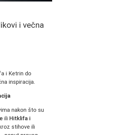
ikovi i večna
fa i Ketrin do
na inspiracija.
acija
vima nakon što su
ne
ili
Hitklifa i
roz stihove ili