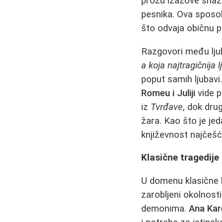
prozu izazove snažn
pesnika. Ova sposob
što odvaja običnu p
Razgovori među ljubi
a koja najtragičnija
poput samih ljubavi
Romeu i Juliji
vide p
iz
Tvrđave
, dok dru
žara. Kao što je je
književnost najčešć
Klasične tragedije 
U domenu klasične k
zarobljeni okolnos
demonima.
Ana Kar