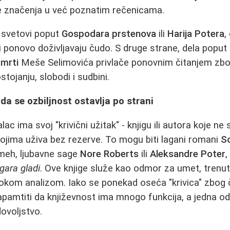
ve značenja u već poznatim rečenicama.
i svetovi poput
Gospodara prstenova
ili
Harija Potera
,
i ponovo doživljavaju čudo. S druge strane, dela poput
smrti
Meše Selimovića privlače ponovnim čitanjem zbo
stojanju, slobodi i sudbini.
da se ozbiljnost ostavlja po strani
alac ima svoj "krivični užitak" - knjigu ili autora koje 
 kojima uživa bez rezerve. To mogu biti lagani romani
So
meh, ljubavne sage
Nore Roberts
ili
Aleksandre Poter
,
Igara gladi
. Ove knjige služe kao odmor za umet, trenut
kom analizom. Iako se ponekad oseća "krivica" zbog č
pamtiti da književnost ima mnogo funkcija, a jedna od nj
ovoljstvo.