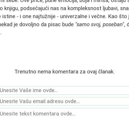
 sebe. Ove priče, pune emocija, boja i mirisa, ostaj
 knjigu, podsećajući nas na kompleksnost ljubavi, sna
 istine - i one najtužnije - univerzalne i večne. Kao št
nekad je dovoljno da pisac bude
"samo svoj, poseban"
, 
.
Trenutno nema komentara za ovaj članak.