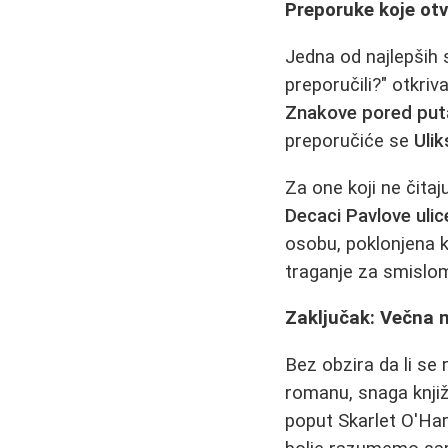
Preporuke koje otv
Jedna od najlepših s
preporučili?" otkri
Znakove pored put
preporučiće se
Ulik
Za one koji ne čitaj
Decaci Pavlove ulic
osobu, poklonjena k
traganje za smislom,
Zaključak: Večna 
Bez obzira da li se r
romanu, snaga knjiž
poput Skarlet O'Har