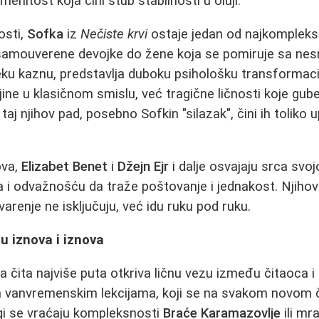
menitost koja čini stub stabilnosti u oluji.
osti,
Sofka
iz
Nečiste krvi
ostaje jedan od najkompleksni
 samouverene devojke do žene koja se pomiruje sa n
ku kaznu, predstavlja duboku psihološku transformacij
ojine u klasičnom smislu, već tragične ličnosti koje gub
aj njihov pad, posebno Sofkin "silazak", čini ih toliko u
ova,
Elizabet Benet
i
Džejn Ejr
i dalje osvajaju srca svoj
 i odvažnošću da traže poštovanje i jednakost. Njihov
arenje ne isključuju, već idu ruku pod ruku.
ju iznova i iznova
ga čita najviše puta otkriva ličnu vezu između čitaoca i 
 vanvremenskim lekcijama, koji se na svakom novom či
ugi se vraćaju kompleksnosti
Braće Karamazovlje
ili mr