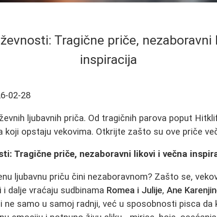
iževnosti: Tragične priče, nezaboravni l
inspiracija
6-02-28
iževnih ljubavnih priča. Od tragičnih parova poput Hitkli
 koji opstaju vekovima. Otkrijte zašto su ove priče več
ti: Tragične priče, nezaboravni likovi i večna inspir
đenu ljubavnu priču čini nezaboravnom? Zašto se, veko
i i dalje vraćaju sudbinama
Romea i Julije
,
Ane Karenji
i ne samo u samoj radnji, već u sposobnosti pisca da k