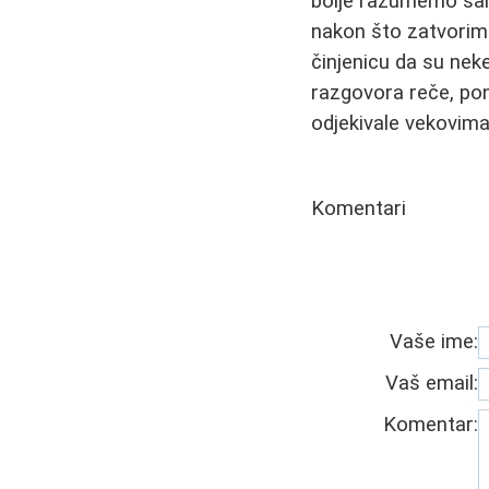
bolje razumemo sami
nakon što zatvorimo
činjenicu da su neke
razgovora reče, po
odjekivale vekovima
Komentari
Vaše ime:
Vaš email:
Komentar: