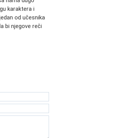
u sa nama dugo
gu karaktera i
o jedan od učesnika
da bi njegove reči