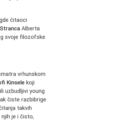
 gde čitaoci
Stranca
Alberta
g svoje filozofske
ne smatra vrhunskom
fi Kinsele
koji
 ili uzbudljivi young
ak čiste razbibrige
itanja takvih
ih je i čisto,