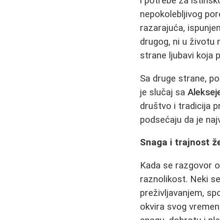
i potrebe za istinsk
nepokolebljivog por
razarajuća, ispunj
drugog, ni u životu
strane ljubavi koja
Sa druge strane, pos
je slučaj sa
Aleksej
društvo i tradicija 
podsećaju da je naj
Snaga i trajnost ž
Kada se razgovor ok
raznolikost. Neki s
preživljavanjem, spo
okvira svog vremen