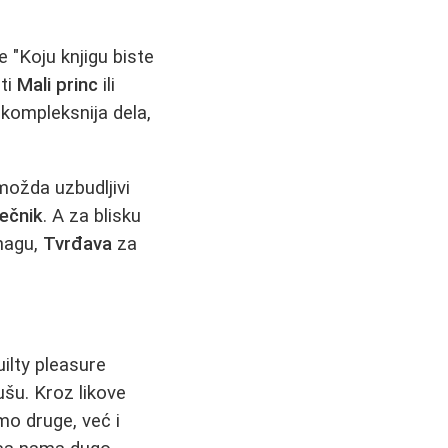
e "Koju knjigu biste
iti
Mali princ
ili
kompleksnija dela,
 možda uzbudljivi
ečnik
. A za blisku
nagu,
Tvrđava
za
uilty pleasure
ušu. Kroz likove
mo druge, već i