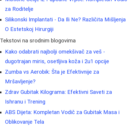
za Roditelje
Silikonski Implantati - Da Ili Ne? Različita Mišljenja
O Estetskoj Hirurgiji
Tekstovi na srodnim blogovima
Kako odabrati najbolji omekšivač za veš -
dugotrajan miris, osetljiva koža i 2u1 opcije
Zumba vs Aerobik: Šta je Efektivnije za
Mršavljenje?
Zdrav Gubitak Kilograma: Efektivni Saveti za
Ishranu i Trening
ABS Dijeta: Kompletan Vodič za Gubitak Masa i
Oblikovanje Tela