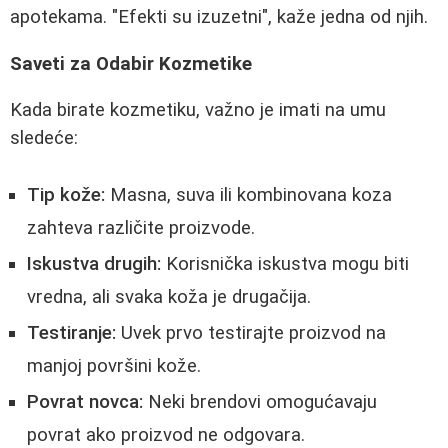
apotekama. "Efekti su izuzetni", kaže jedna od njih.
Saveti za Odabir Kozmetike
Kada birate kozmetiku, važno je imati na umu
sledeće:
Tip kože:
Masna, suva ili kombinovana koza
zahteva različite proizvode.
Iskustva drugih:
Korisnička iskustva mogu biti
vredna, ali svaka koža je drugačija.
Testiranje:
Uvek prvo testirajte proizvod na
manjoj površini kože.
Povrat novca:
Neki brendovi omogućavaju
povrat ako proizvod ne odgovara.