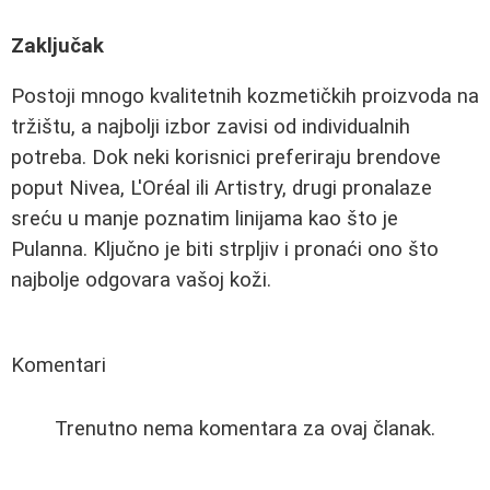
Zaključak
Postoji mnogo kvalitetnih kozmetičkih proizvoda na
tržištu, a najbolji izbor zavisi od individualnih
potreba. Dok neki korisnici preferiraju brendove
poput Nivea, L'Oréal ili Artistry, drugi pronalaze
sreću u manje poznatim linijama kao što je
Pulanna. Ključno je biti strpljiv i pronaći ono što
najbolje odgovara vašoj koži.
Komentari
Trenutno nema komentara za ovaj članak.