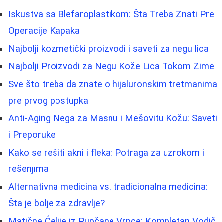
Iskustva sa Blefaroplastikom: Šta Treba Znati Pre
Operacije Kapaka
Najbolji kozmetički proizvodi i saveti za negu lica
Najbolji Proizvodi za Negu Kože Lica Tokom Zime
Sve što treba da znate o hijaluronskim tretmanima
pre prvog postupka
Anti-Aging Nega za Masnu i Mešovitu Kožu: Saveti
i Preporuke
Kako se rešiti akni i fleka: Potraga za uzrokom i
rešenjima
Alternativna medicina vs. tradicionalna medicina:
Šta je bolje za zdravlje?
Matične Ćelije iz Pupčane Vrpce: Kompletan Vodič