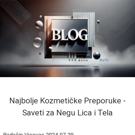
Najbolje Kozmetičke Preporuke -
Saveti za Negu Lica i Tela
Radašin Vicovac
2024-07-29