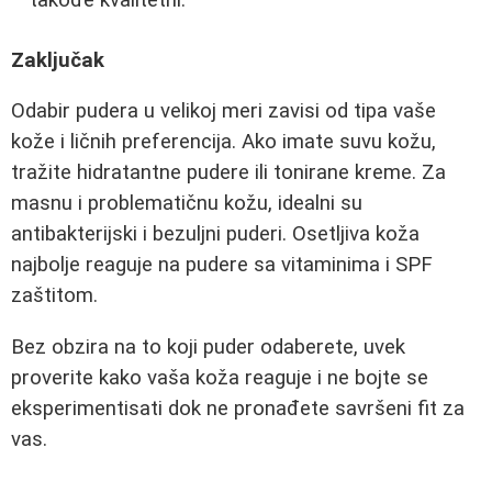
takođe kvalitetni.
Zaključak
Odabir pudera u velikoj meri zavisi od tipa vaše
kože i ličnih preferencija. Ako imate suvu kožu,
tražite hidratantne pudere ili tonirane kreme. Za
masnu i problematičnu kožu, idealni su
antibakterijski i bezuljni puderi. Osetljiva koža
najbolje reaguje na pudere sa vitaminima i SPF
zaštitom.
Bez obzira na to koji puder odaberete, uvek
proverite kako vaša koža reaguje i ne bojte se
eksperimentisati dok ne pronađete savršeni fit za
vas.