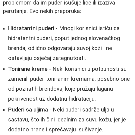
problemom da im puder isušuje lice ili izaziva
perutanje. Evo nekih preporuka:
Hidratantni puderi
- Mnogi korisnici ističu da
hidratantni puderi, poput jednog slovenačkog
brenda, odlično odgovaraju suvoj koži i ne
ostavljaju osjećaj zategnutosti.
Tonirane kreme
- Neki korisnici u potpunosti su
zamenili puder toniranim kremama, posebno one
od poznatih brendova, koje pružaju laganu
pokrivenost uz dodatnu hidrataciju.
Puderi sa uljima
- Neki puderi sadrže ulja u
sastavu, što ih čini idealnim za suvu kožu, jer je
dodatno hrane i sprečavaju isušivanje.