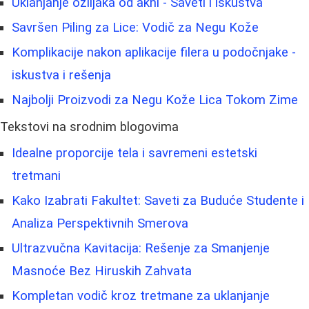
Uklanjanje ožiljaka od akni - Saveti i iskustva
Savršen Piling za Lice: Vodič za Negu Kože
Komplikacije nakon aplikacije filera u podočnjake -
iskustva i rešenja
Najbolji Proizvodi za Negu Kože Lica Tokom Zime
Tekstovi na srodnim blogovima
Idealne proporcije tela i savremeni estetski
tretmani
Kako Izabrati Fakultet: Saveti za Buduće Studente i
Analiza Perspektivnih Smerova
Ultrazvučna Kavitacija: Rešenje za Smanjenje
Masnoće Bez Hiruskih Zahvata
Kompletan vodič kroz tretmane za uklanjanje