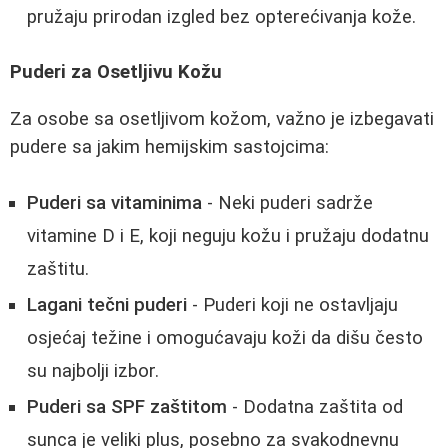
pružaju prirodan izgled bez opterećivanja kože.
Puderi za Osetljivu Kožu
Za osobe sa osetljivom kožom, važno je izbegavati
pudere sa jakim hemijskim sastojcima:
Puderi sa vitaminima
- Neki puderi sadrže
vitamine D i E, koji neguju kožu i pružaju dodatnu
zaštitu.
Lagani tečni puderi
- Puderi koji ne ostavljaju
osjećaj težine i omogućavaju koži da dišu često
su najbolji izbor.
Puderi sa SPF zaštitom
- Dodatna zaštita od
sunca je veliki plus, posebno za svakodnevnu