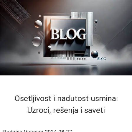
Osetljivost i nadutost usmina:
Uzroci, rešenja i saveti
Radašin Vicovac
2024-08-27