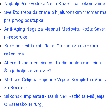
Najbolji Proizvodi za Negu Kože Lica Tokom Zime
Sve što treba da znate o hijaluronskim tretmanima
pre prvog postupka
Anti-Aging Nega za Masnu i Mešovitu Kožu: Saveti
i Preporuke
Kako se rešiti akni i fleka: Potraga za uzrokom i
rešenjima
Alternativna medicina vs. tradicionalna medicina:
Šta je bolje za zdravlje?
Matične Ćelije iz Pupčane Vrpce: Kompletan Vodič
za Roditelje
Silikonski Implantati - Da Ili Ne? Različita Mišljenja
O Estetskoj Hirurgiji