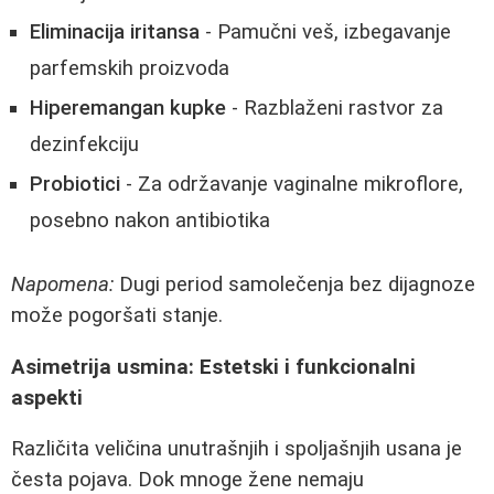
Eliminacija iritansa
- Pamučni veš, izbegavanje
parfemskih proizvoda
Hiperemangan kupke
- Razblaženi rastvor za
dezinfekciju
Probiotici
- Za održavanje vaginalne mikroflore,
posebno nakon antibiotika
Napomena:
Dugi period samolečenja bez dijagnoze
može pogoršati stanje.
Asimetrija usmina: Estetski i funkcionalni
aspekti
Različita veličina unutrašnjih i spoljašnjih usana je
česta pojava. Dok mnoge žene nemaju