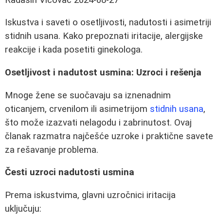
Iskustva i saveti o osetljivosti, nadutosti i asimetriji
stidnih usana. Kako prepoznati iritacije, alergijske
reakcije i kada posetiti ginekologa.
Osetljivost i nadutost usmina: Uzroci i rešenja
Mnoge žene se suočavaju sa iznenadnim
oticanjem, crvenilom ili asimetrijom
stidnih usana
,
što može izazvati nelagodu i zabrinutost. Ovaj
članak razmatra najčešće uzroke i praktične savete
za rešavanje problema.
Česti uzroci nadutosti usmina
Prema iskustvima, glavni uzročnici iritacija
uključuju: