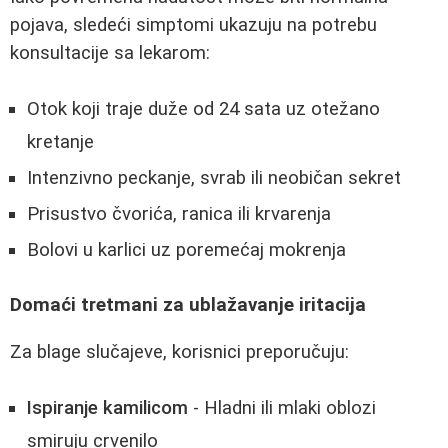
pojava, sledeći simptomi ukazuju na potrebu
konsultacije sa lekarom:
Otok koji traje duže od 24 sata uz otežano
kretanje
Intenzivno peckanje, svrab ili neobičan sekret
Prisustvo čvorića, ranica ili krvarenja
Bolovi u karlici uz poremećaj mokrenja
Domaći tretmani za ublažavanje iritacija
Za blage slučajeve, korisnici preporučuju:
Ispiranje kamilicom
- Hladni ili mlaki oblozi
smiruju crvenilo