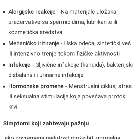
Alergijske reakcije
- Na materijale uložaka,
prezervative sa spermicidima, lubrikante ili
kozmetička sredstva
Mehaničko iritiranje
- Uska odeća, sintetički veš
ili intenzivno trenje tokom fizičke aktivnosti
Infekcije
- Gljivične infekcije (kandida), bakterijski
disbalans ili urinarne infekcije
Hormonske promene
- Menstrualni ciklus, stres
ili seksualna stimulacija koja povećava protok
krvi
Simptomi koji zahtevaju pažnju
Iako povremena nadutost može biti normalna