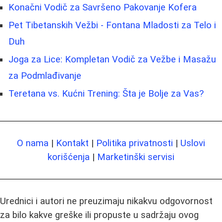
Konačni Vodič za Savršeno Pakovanje Kofera
Pet Tibetanskih Vežbi - Fontana Mladosti za Telo i
Duh
Joga za Lice: Kompletan Vodič za Vežbe i Masažu
za Podmlađivanje
Teretana vs. Kućni Trening: Šta je Bolje za Vas?
O nama
|
Kontakt
|
Politika privatnosti
|
Uslovi
korišćenja
|
Marketinški servisi
Urednici i autori ne preuzimaju nikakvu odgovornost
za bilo kakve greške ili propuste u sadržaju ovog