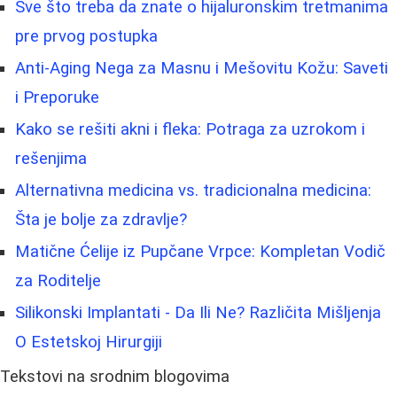
Sve što treba da znate o hijaluronskim tretmanima
pre prvog postupka
Anti-Aging Nega za Masnu i Mešovitu Kožu: Saveti
i Preporuke
Kako se rešiti akni i fleka: Potraga za uzrokom i
rešenjima
Alternativna medicina vs. tradicionalna medicina:
Šta je bolje za zdravlje?
Matične Ćelije iz Pupčane Vrpce: Kompletan Vodič
za Roditelje
Silikonski Implantati - Da Ili Ne? Različita Mišljenja
O Estetskoj Hirurgiji
Tekstovi na srodnim blogovima