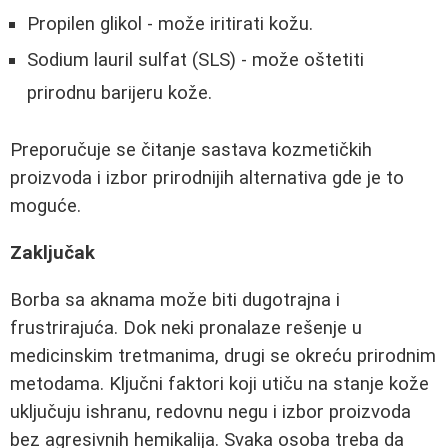
Propilen glikol - može iritirati kožu.
Sodium lauril sulfat (SLS) - može oštetiti
prirodnu barijeru kože.
Preporučuje se čitanje sastava kozmetičkih
proizvoda i izbor prirodnijih alternativa gde je to
moguće.
Zaključak
Borba sa aknama može biti dugotrajna i
frustrirajuća. Dok neki pronalaze rešenje u
medicinskim tretmanima, drugi se okreću prirodnim
metodama. Ključni faktori koji utiču na stanje kože
uključuju ishranu, redovnu negu i izbor proizvoda
bez agresivnih hemikalija. Svaka osoba treba da