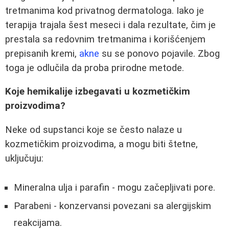
tretmanima kod privatnog dermatologa. Iako je
terapija trajala šest meseci i dala rezultate, čim je
prestala sa redovnim tretmanima i korišćenjem
prepisanih kremi,
akne
su se ponovo pojavile. Zbog
toga je odlučila da proba prirodne metode.
Koje hemikalije izbegavati u kozmetičkim
proizvodima?
Neke od supstanci koje se često nalaze u
kozmetičkim proizvodima, a mogu biti štetne,
uključuju:
Mineralna ulja i parafin - mogu začepljivati pore.
Parabeni - konzervansi povezani sa alergijskim
reakcijama.