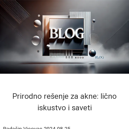
Prirodno rešenje za akne: lično
iskustvo i saveti
Radašin Vicovac
2024-08-25