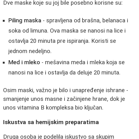
Dve maske koje su joj bile posebno korisne su:
Piling maska
- spravljena od brašna, belanaca i
soka od limuna. Ova maska se nanosi na lice i
ostavlja 20 minuta pre ispiranja. Koristi se
jednom nedeljno.
Med i mleko
- mešavina meda i mleka koja se
nanosi na lice i ostavlja da deluje 20 minuta.
Osim maski, važno je bilo i unapređenje ishrane -
smanjenje unos masne i začinjene hrane, dok je
unos vitamina B kompleksa bio ključan.
Iskustva sa hemijskim preparatima
Druga osoba je podelila iskustvo sa skupim