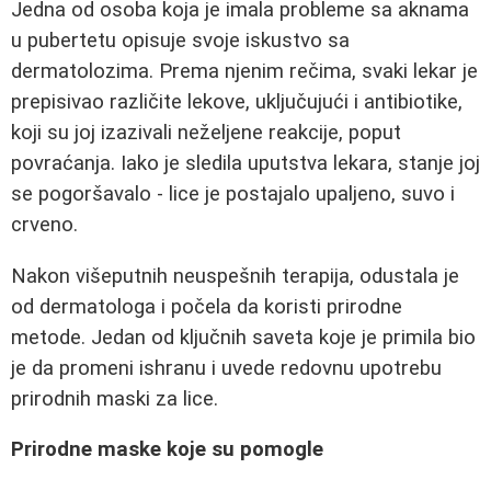
Jedna od osoba koja je imala probleme sa aknama
u pubertetu opisuje svoje iskustvo sa
dermatolozima. Prema njenim rečima, svaki lekar je
prepisivao različite lekove, uključujući i antibiotike,
koji su joj izazivali neželjene reakcije, poput
povraćanja. Iako je sledila uputstva lekara, stanje joj
se pogoršavalo - lice je postajalo upaljeno, suvo i
crveno.
Nakon višeputnih neuspešnih terapija, odustala je
od dermatologa i počela da koristi prirodne
metode. Jedan od ključnih saveta koje je primila bio
je da promeni ishranu i uvede redovnu upotrebu
prirodnih maski za lice.
Prirodne maske koje su pomogle