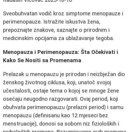
Sveobuhvatan vodič kroz simptome menopauze i
perimenopauze. Istražite iskustva žena,
prepoznajte znakove, saznajte o prirodnim i
medicinskim opcijama za ublažavanje tegoba.
Menopauza i Perimenopauza: Šta Očekivati i
Kako Se Nositi sa Promenama
Prelazak u menopauzu je prirodan i neizbježan dio
ženskog životnog ciklusa, koji, unatoč svojoj
učestalosti, ostaje tema o kojoj se mnoge žene
osećaju neugodno razgovarati. Ovaj period, koji
obuhvata perimenopauzu (prelazni period) i samu
menopauzu (definisanu kao 12 mjeseci bez
menstruacije), donosi sa sobom niz fizioloških i
psiholoških promena. Razumijevanje ovih promena