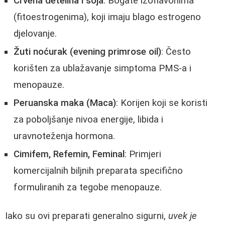
Crvena detelina i soja
: Bogate izoflavonima
(fitoestrogenima), koji imaju blago estrogeno
djelovanje.
Žuti noćurak (evening primrose oil)
: Često
korišten za ublažavanje simptoma PMS-a i
menopauze.
Peruanska maka (Maca)
: Korijen koji se koristi
za poboljšanje nivoa energije, libida i
uravnoteženja hormona.
Cimifem, Refemin, Feminal
: Primjeri
komercijalnih biljnih preparata specifično
formuliranih za tegobe menopauze.
Iako su ovi preparati generalno sigurni,
uvek je