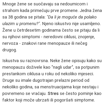
Mnoge žene se suočavaju sa nedoumicom i
strahom kada primećuju prve promene. Jedna žena
sa 38 godina se pitala:
"Da li je moguće da polako
ulazim u promenu?"
. Njeno iskustvo nije usamljeno.
Žene u četrdesetim godinama često se pitaju da li
su njihovi simptomi - neredovni ciklusi, znojenje,
nervoza - znakovi rane menopauze ili nečeg
drugog.
Iskustva su raznovrsna. Neke žene opisuju kako su
menopauzu doživele kao "nagli udar", sa potpunim
prestankom ciklusa u roku od nekoliko mjeseci.
Druge su imale dugotrajan prelazni period od
nekoliko godina, sa menstruacijama koje nestaju i
povremeno se vraćaju.
Stres
se često pominje kao
faktor koji može ubrzati ili pogoršati simptome.