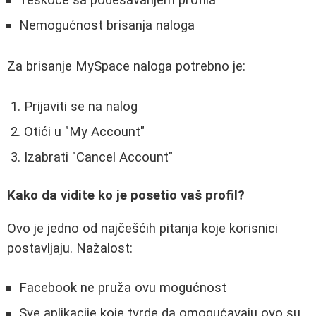
Teškoće sa podešavanjem profila
Nemogućnost brisanja naloga
Za brisanje MySpace naloga potrebno je:
Prijaviti se na nalog
Otići u "My Account"
Izabrati "Cancel Account"
Kako da vidite ko je posetio vaš profil?
Ovo je jedno od najčešćih pitanja koje korisnici
postavljaju. Nažalost:
Facebook ne pruža ovu mogućnost
Sve aplikacije koje tvrde da omogućavaju ovo su