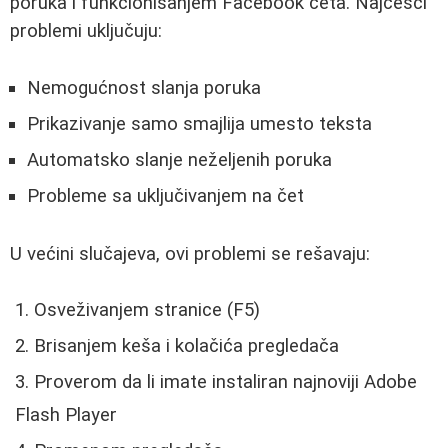
poruka i funkcionisanjem Facebook četa. Najčešći
problemi uključuju:
Nemogućnost slanja poruka
Prikazivanje samo smajlija umesto teksta
Automatsko slanje neželjenih poruka
Probleme sa uključivanjem na čet
U većini slučajeva, ovi problemi se rešavaju:
Osveživanjem stranice (F5)
Brisanjem keša i kolačića pregledača
Proverom da li imate instaliran najnoviji Adobe
Flash Player