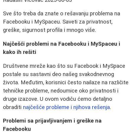
Sve što treba da znate o rešavanju problema na
Facebooku i MySpaceu. Saveti za privatnost,
greške, sigurnost profila i mnogo više.
Najčešći problemi na Facebooku i MySpaceu i
kako ih rešiti
Društvene mreže kao što su Facebook i MySpace
postale su sastavni deo našeg svakodnevnog
života. Međutim, korisnici često nailaze na različite
tehničke probleme, nedoumice oko privatnosti i
druge izazove. U ovom vodiču ćemo detaljno
obraditi
najčešće probleme i njihova rešenja
.
Problemi sa prijavljivanjem i greške na
Facebooku