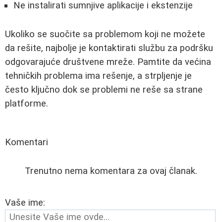
Ne instalirati sumnjive aplikacije i ekstenzije
Ukoliko se suočite sa problemom koji ne možete
da rešite, najbolje je kontaktirati službu za podršku
odgovarajuće društvene mreže. Pamtite da većina
tehničkih problema ima rešenje, a strpljenje je
često ključno dok se problemi ne reše sa strane
platforme.
Komentari
Trenutno nema komentara za ovaj članak.
Vaše ime: