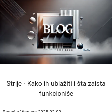
Strije - Kako ih ublažiti i šta zaista
funkcioniše
Radašin Vicovac
2025-02-02