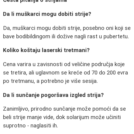
Česta pitanja o strijama
Da li muškarci mogu dobiti strije?
Da, muškarci mogu dobiti strije, posebno oni koji se
bave bodibildingom ili dožive nagli rast u pubertetu.
Koliko koštaju laserski tretmani?
Cena varira u zavisnosti od veličine područja koje
se tretira, ali uglavnom se kreće od 70 do 200 evra
po tretmanu, a potrebno je više sesija.
Da li sunčanje pogoršava izgled strija?
Zanimljivo, prirodno sunčanje može pomoći da se
beli strije manje vide, dok solarijum može učiniti
suprotno - naglasiti ih.