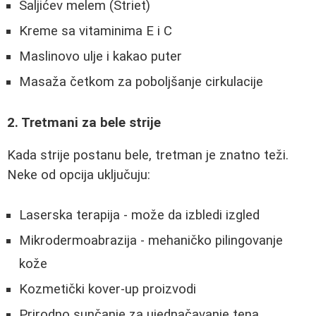
Saljićev melem (Striet)
Kreme sa vitaminima E i C
Maslinovo ulje i kakao puter
Masaža četkom za poboljšanje cirkulacije
2. Tretmani za bele strije
Kada strije postanu bele, tretman je znatno teži.
Neke od opcija uključuju:
Laserska terapija - može da izbledi izgled
Mikrodermoabrazija - mehaničko pilingovanje
kože
Kozmetički kover-up proizvodi
Prirodno sunčanje za ujednačavanje tena