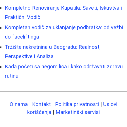
Kompletno Renoviranje Kupatila: Saveti, Iskustva i
Praktični Vodič
Kompletan vodič za uklanjanje podbratka: od vežbi
do faceliftinga
Tržište nekretnina u Beogradu: Realnost,
Perspektive i Analiza
Kada početi sa negom lica i kako održavati zdravu
rutinu
O nama
|
Kontakt
|
Politika privatnosti
|
Uslovi
korišćenja
|
Marketinški servisi