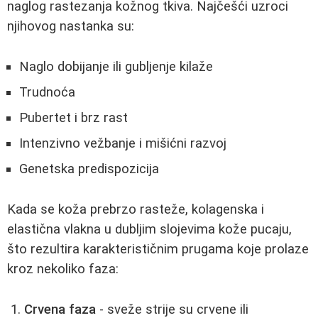
naglog rastezanja kožnog tkiva. Najčešći uzroci
njihovog nastanka su:
Naglo dobijanje ili gubljenje kilaže
Trudnoća
Pubertet i brz rast
Intenzivno vežbanje i mišićni razvoj
Genetska predispozicija
Kada se koža prebrzo rasteže, kolagenska i
elastična vlakna u dubljim slojevima kože pucaju,
što rezultira karakterističnim prugama koje prolaze
kroz nekoliko faza:
Crvena faza
- sveže strije su crvene ili