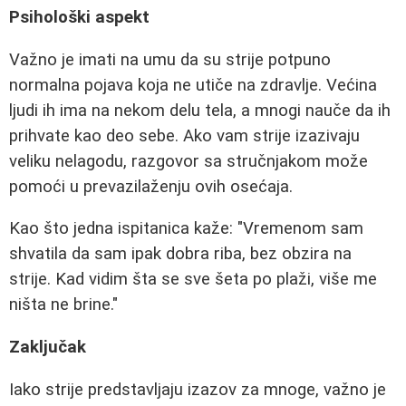
Psihološki aspekt
Važno je imati na umu da su strije potpuno
normalna pojava koja ne utiče na zdravlje. Većina
ljudi ih ima na nekom delu tela, a mnogi nauče da ih
prihvate kao deo sebe. Ako vam strije izazivaju
veliku nelagodu, razgovor sa stručnjakom može
pomoći u prevazilaženju ovih osećaja.
Kao što jedna ispitanica kaže: "Vremenom sam
shvatila da sam ipak dobra riba, bez obzira na
strije. Kad vidim šta se sve šeta po plaži, više me
ništa ne brine."
Zaključak
Iako strije predstavljaju izazov za mnoge, važno je