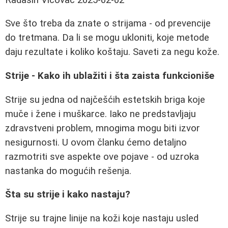
Sve što treba da znate o strijama - od prevencije
do tretmana. Da li se mogu ukloniti, koje metode
daju rezultate i koliko koštaju. Saveti za negu kože.
Strije - Kako ih ublažiti i šta zaista funkcioniše
Strije su jedna od najčešćih estetskih briga koje
muče i žene i muškarce. Iako ne predstavljaju
zdravstveni problem, mnogima mogu biti izvor
nesigurnosti. U ovom članku ćemo detaljno
razmotriti sve aspekte ove pojave - od uzroka
nastanka do mogućih rešenja.
Šta su strije i kako nastaju?
Strije su trajne linije na koži koje nastaju usled