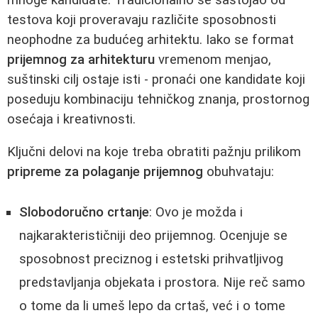
testova koji proveravaju različite sposobnosti
neophodne za budućeg arhitektu. Iako se format
prijemnog za arhitekturu
vremenom menjao,
suštinski cilj ostaje isti - pronaći one kandidate koji
poseduju kombinaciju tehničkog znanja, prostornog
osećaja i kreativnosti.
Ključni delovi na koje treba obratiti pažnju prilikom
pripreme za polaganje prijemnog
obuhvataju:
Slobodoručno crtanje
: Ovo je možda i
najkarakterističniji deo prijemnog. Ocenjuje se
sposobnost preciznog i estetski prihvatljivog
predstavljanja objekata i prostora. Nije reč samo
o tome da li umeš lepo da crtaš, već i o tome