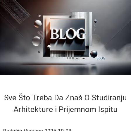
Sve Što Treba Da Znaš O Studiranju
Arhitekture i Prijemnom Ispitu
Radašin Vicovac
2025-10-03