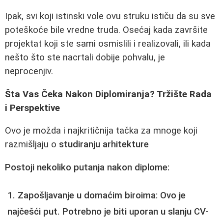
Ipak, svi koji istinski vole ovu struku ističu da su sve
poteškoće bile vredne truda. Osećaj kada završite
projektat koji ste sami osmislili i realizovali, ili kada
nešto što ste nacrtali dobije pohvalu, je
neprocenjiv.
Šta Vas Čeka Nakon Diplomiranja? Tržište Rada
i Perspektive
Ovo je možda i najkritičnija tačka za mnoge koji
razmišljaju o
studiranju arhitekture
Postoji nekoliko putanja nakon diplome:
Zapošljavanje u domaćim biroima
: Ovo je
najčešći put. Potrebno je biti uporan u slanju CV-