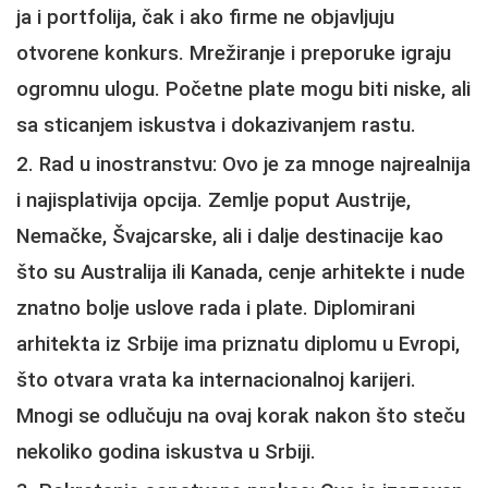
ja i portfolija, čak i ako firme ne objavljuju
otvorene konkurs. Mrežiranje i preporuke igraju
ogromnu ulogu. Početne plate mogu biti niske, ali
sa sticanjem iskustva i dokazivanjem rastu.
Rad u inostranstvu
: Ovo je za mnoge najrealnija
i najisplativija opcija. Zemlje poput Austrije,
Nemačke, Švajcarske, ali i dalje destinacije kao
što su Australija ili Kanada, cenje arhitekte i nude
znatno bolje uslove rada i plate. Diplomirani
arhitekta iz Srbije ima priznatu diplomu u Evropi,
što otvara vrata ka internacionalnoj karijeri.
Mnogi se odlučuju na ovaj korak nakon što steču
nekoliko godina iskustva u Srbiji.