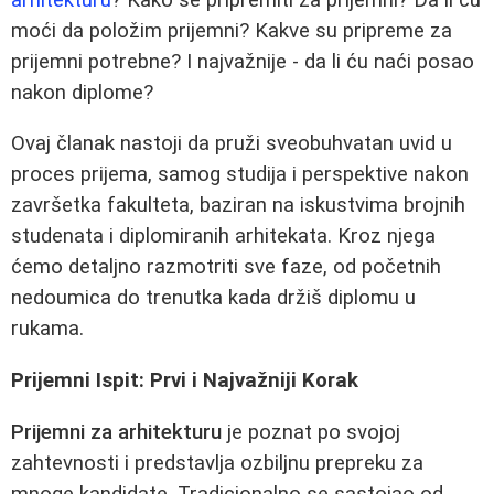
moći da položim prijemni? Kakve su pripreme za
prijemni potrebne? I najvažnije - da li ću naći posao
nakon diplome?
Ovaj članak nastoji da pruži sveobuhvatan uvid u
proces prijema, samog studija i perspektive nakon
završetka fakulteta, baziran na iskustvima brojnih
studenata i diplomiranih arhitekata. Kroz njega
ćemo detaljno razmotriti sve faze, od početnih
nedoumica do trenutka kada držiš diplomu u
rukama.
Prijemni Ispit: Prvi i Najvažniji Korak
Prijemni za arhitekturu
je poznat po svojoj
zahtevnosti i predstavlja ozbiljnu prepreku za
mnoge kandidate. Tradicionalno se sastojao od