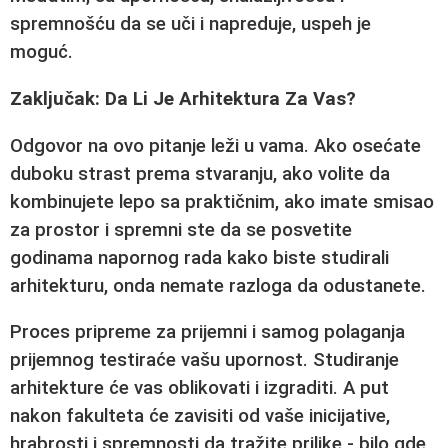
spremnošću da se uči i napreduje, uspeh je
moguć.
Zaključak: Da Li Je Arhitektura Za Vas?
Odgovor na ovo pitanje leži u vama. Ako osećate
duboku strast prema stvaranju, ako volite da
kombinujete lepo sa praktičnim, ako imate smisao
za prostor i spremni ste da se posvetite
godinama napornog rada kako biste
studirali
arhitekturu
, onda nemate razloga da odustanete.
Proces
pripreme za prijemni
i samog
polaganja
prijemnog
testiraće vašu upornost.
Studiranje
arhitekture
će vas oblikovati i izgraditi. A put
nakon fakulteta će zavisiti od vaše inicijative,
hrabrosti i spremnosti da tražite prilike - bilo gde