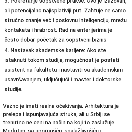
Pokretanje sopstvene prakse
: Ovo je izazovan,
ali potencijalno najisplativiji put. Zahtuje ne samo
stručno znanje već i poslovnu inteligenciju, mrežu
kontakata i hrabrost. Rad na enterijerima je
često dobar početak za sopstveni biznis.
Nastavak akademske karijere
: Ako ste
istaknuti tokom studija, mogućnost je postati
asistent na fakultetu i nastaviti sa akademskim
usavršavanjem, uključujući i master i doktorske
studije.
Važno je imati realna očekivanja. Arhitektura je
prelepa i ispunjavajuća struka, ali u Srbiji se
trenutno ne ceni na način na koji to zaslužuje.
Međutim, sa upornošću, snalažljivošću i