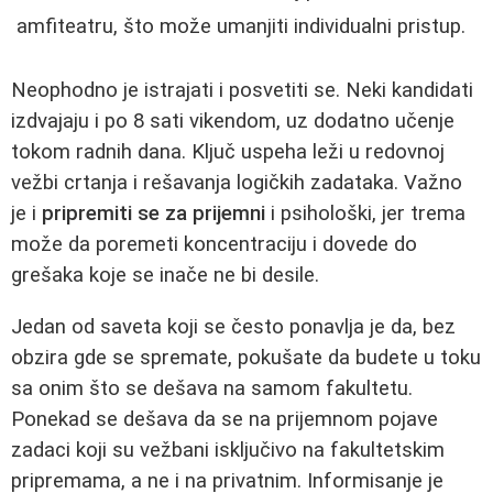
amfiteatru, što može umanjiti individualni pristup.
Neophodno je istrajati i posvetiti se. Neki kandidati
izdvajaju i po 8 sati vikendom, uz dodatno učenje
tokom radnih dana. Ključ uspeha leži u redovnoj
vežbi crtanja i rešavanja logičkih zadataka. Važno
je i
pripremiti se za prijemni
i psihološki, jer trema
može da poremeti koncentraciju i dovede do
grešaka koje se inače ne bi desile.
Jedan od saveta koji se često ponavlja je da, bez
obzira gde se spremate, pokušate da budete u toku
sa onim što se dešava na samom fakultetu.
Ponekad se dešava da se na prijemnom pojave
zadaci koji su vežbani isključivo na fakultetskim
pripremama, a ne i na privatnim. Informisanje je