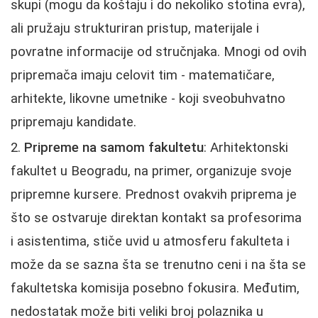
skupi (mogu da koštaju i do nekoliko stotina evra),
ali pružaju strukturiran pristup, materijale i
povratne informacije od stručnjaka. Mnogi od ovih
pripremača imaju celovit tim - matematičare,
arhitekte, likovne umetnike - koji sveobuhvatno
pripremaju kandidate.
Pripreme na samom fakultetu
: Arhitektonski
fakultet u Beogradu, na primer, organizuje svoje
pripremne kursere. Prednost ovakvih priprema je
što se ostvaruje direktan kontakt sa profesorima
i asistentima, stiče uvid u atmosferu fakulteta i
može da se sazna šta se trenutno ceni i na šta se
fakultetska komisija posebno fokusira. Međutim,
nedostatak može biti veliki broj polaznika u