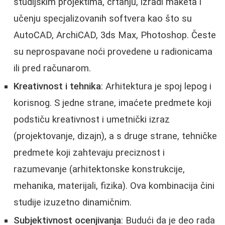
studijskim projektima, crtanju, izradi maketa i
učenju specjalizovanih softvera kao što su
AutoCAD, ArchiCAD, 3ds Max, Photoshop. Česte
su neprospavane noći provedene u radionicama
ili pred računarom.
Kreativnost i tehnika
: Arhitektura je spoj lepog i
korisnog. S jedne strane, imaćete predmete koji
podstiču kreativnost i umetnički izraz
(projektovanje, dizajn), a s druge strane, tehničke
predmete koji zahtevaju preciznost i
razumevanje (arhitektonske konstrukcije,
mehanika, materijali, fizika). Ova kombinacija čini
studije izuzetno dinamičnim.
Subjektivnost ocenjivanja
: Budući da je deo rada