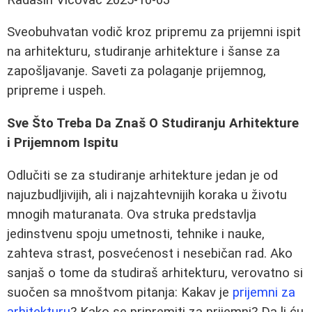
Sveobuhvatan vodič kroz pripremu za prijemni ispit
na arhitekturu, studiranje arhitekture i šanse za
zapošljavanje. Saveti za polaganje prijemnog,
pripreme i uspeh.
Sve Što Treba Da Znaš O Studiranju Arhitekture
i Prijemnom Ispitu
Odlučiti se za studiranje arhitekture jedan je od
najuzbudljivijih, ali i najzahtevnijih koraka u životu
mnogih maturanata. Ova struka predstavlja
jedinstvenu spoju umetnosti, tehnike i nauke,
zahteva strast, posvećenost i nesebičan rad. Ako
sanjaš o tome da studiraš arhitekturu, verovatno si
suočen sa mnoštvom pitanja: Kakav je
prijemni za
arhitekturu
? Kako se pripremiti za prijemni? Da li ću