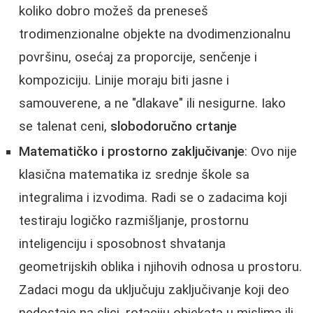
koliko dobro možeš da preneseš
trodimenzionalne objekte na dvodimenzionalnu
površinu, osećaj za proporcije, senčenje i
kompoziciju. Linije moraju biti jasne i
samouverene, a ne "dlakave" ili nesigurne. Iako
se talenat ceni,
slobodoručno crtanje
Matematičko i prostorno zaključivanje
: Ovo nije
klasična matematika iz srednje škole sa
integralima i izvodima. Radi se o zadacima koji
testiraju logičko razmišljanje, prostornu
inteligenciju i sposobnost shvatanja
geometrijskih oblika i njihovih odnosa u prostoru.
Zadaci mogu da uključuju zaključivanje koji deo
nedostaje na slici, rotaciju objekata u mislima ili