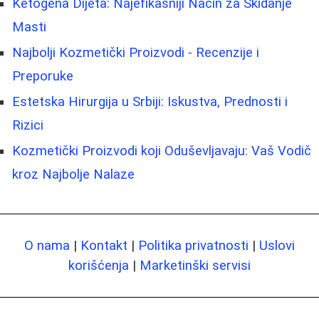
Ketogena Dijeta: Najefikasniji Način za Skidanje
Masti
Najbolji Kozmetički Proizvodi - Recenzije i
Preporuke
Estetska Hirurgija u Srbiji: Iskustva, Prednosti i
Rizici
Kozmetički Proizvodi koji Oduševljavaju: Vaš Vodič
kroz Najbolje Nalaze
O nama
|
Kontakt
|
Politika privatnosti
|
Uslovi
korišćenja
|
Marketinški servisi