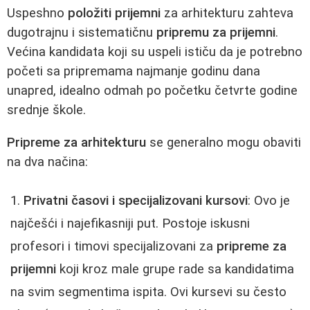
Uspeshno
položiti prijemni
za arhitekturu zahteva
dugotrajnu i sistematičnu
pripremu za prijemni
.
Većina kandidata koji su uspeli ističu da je potrebno
početi sa pripremama najmanje godinu dana
unapred, idealno odmah po početku četvrte godine
srednje škole.
Pripreme za arhitekturu
se generalno mogu obaviti
na dva načina:
Privatni časovi i specijalizovani kursovi
: Ovo je
najčešći i najefikasniji put. Postoje iskusni
profesori i timovi specijalizovani za
pripreme za
prijemni
koji kroz male grupe rade sa kandidatima
na svim segmentima ispita. Ovi kursevi su često