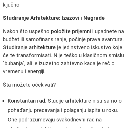
ključno.
Studiranje Arhitekture: Izazovi i Nagrade
Nakon što uspešno
položite prijemni
i upadnete na
budžet ili samofinansiranje, počinje prava avantura.
Studiranje arhitekture
je jedinstveno iskustvo koje
će te transformisati. Nije teško u klasičnom smislu
"bubanja", ali je izuzetno zahtevno kada je reč o
vremenu i energiji.
Šta možete očekivati?
Konstantan rad
: Studije arhitekture nisu samo o
pohađanju predavanja i polaganju ispita u roku.
One podrazumevaju svakodnevni rad na