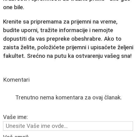
one bile.
Krenite sa
pripremama za prijemni
na vreme,
budite uporni, tražite informacije i nemojte
dopustiti da vas prepreke obeshrabre. Ako to
zaista želite,
položićete prijemni
i upisaćete željeni
fakultet. Srećno na putu ka ostvarenju vašeg sna!
Komentari
Trenutno nema komentara za ovaj članak.
Vaše ime: