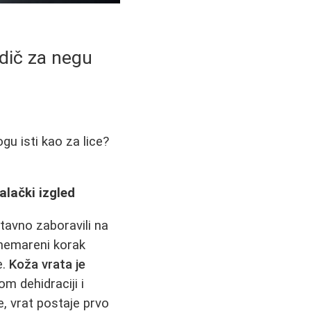
odič za negu
gu isti kao za lice?
alački izgled
stavno zaboravili na
zanemareni korak
e.
Koža vrata je
om dehidraciji i
e, vrat postaje prvo