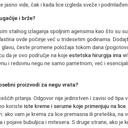
 jasno vide, čak i kada lice izgleda sveže i podmlađen
ugačije i brže?
Osim stalnog izlaganja spoljnim agensima kao što su su
lastina
ovde počinje već u tridesetim godinama. Dodajte
ru glavu, česte promene položaja tokom dana (pogotov
enicu da je ovo područje na koje
estetska hirurgija ima vr
ivnu i redovnu negu ne samo pametnom, već i esencija
posebni proizvodi za negu vrata?
ešćih pitanja. Odgovor nije jedinstven i zavisi od tipa 
o koriste
iste kreme i serume koje primenjuju na lice
lem: ako vam je krema za lice premasna ili preteška, na
 i pojave bubuljica i mitesera. S druge strane, ako je 