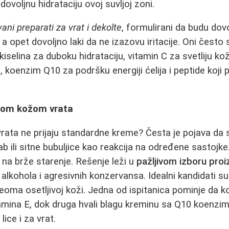
ovoljnu hidrataciju ovoj suvljoj zoni.
vani preparati za vrat i dekolte
, formulirani da budu dov
a opet dovoljno laki da ne izazovu iritacije. Oni često
kiselina za duboku hidrataciju, vitamin C za svetliju kož
 koenzim Q10 za podršku energiji ćelija i peptide koji 
ivom kožom vrata
vrata ne prijaju standardne kreme? Česta je pojava da 
ab ili sitne bubuljice kao reakcija na određene sastojke
na brže starenje. Rešenje leži u
pažljivom izboru pro
 alkohola i agresivnih konzervansa. Idealni kandidati 
ma osetljivoj koži. Jedna od ispitanica pominje da ko
tamina E, dok druga hvali blagu kreminu sa Q10 koenzim
lice i za vrat.