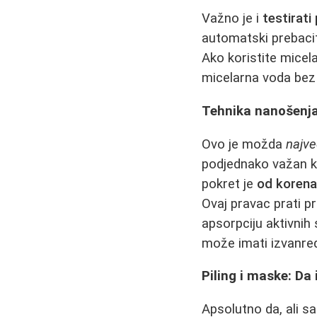
Važno je i
testirati
automatski prebacit
Ako koristite micela
micelarna voda bez i
Tehnika nanošenja:
Ovo je možda
najve
podjednako važan k
pokret je
od korena 
Ovaj pravac prati pr
apsorpciju aktivni
može imati izvanred
Piling i maske: Da i
Apsolutno da, ali s