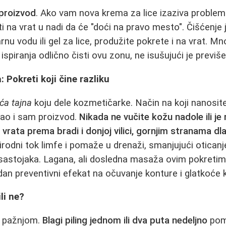
 proizvod
. Ako vam nova krema za lice izaziva problem
i na vrat u nadi da će "doći na pravo mesto". Čišćenje 
rnu vodu ili gel za lice, produžite pokrete i na vrat. 
spiranja odlično čisti ovu zonu, ne isušujući je previše
 Pokreti koji čine razliku
ća tajna
koju dele kozmetičarke. Način na koji nanosit
ao i sam proizvod.
Nikada ne vučite kožu nadole ili je 
vrata prema bradi i donjoj vilici, gornjim stranama d
irodni tok limfe i pomaže u drenaži, smanjujući oticanj
h sastojaka. Lagana, ali dosledna masaža ovim pokreti
an preventivni efekat na očuvanje konture i glatkoće 
li ne?
a pažnjom.
Blagi piling jednom ili dva puta nedeljno
poma