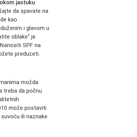
sokom jastuku
ušajte da spavate na
ode kao
duženim i glavom u
tite oblake" je
 Nanositi SPF na
možete preduzeti.
retmanima možda
a treba da počnu
litetnih
Q10 može postaviti
 suvoću ili naznake