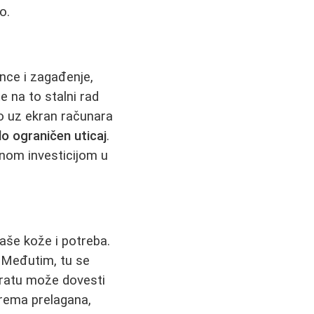
o.
nce i zagađenje,
 na to stalni rad
o uz ekran računara
lo ograničen uticaj
.
lnom investicijom u
vaše kože i potreba.
. Međutim, tu se
 vratu može dovesti
krema prelagana,