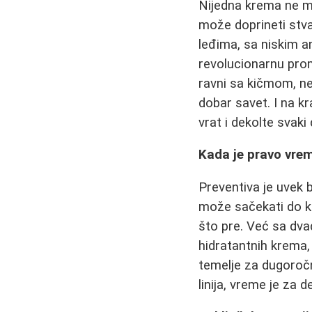
Nijedna krema ne m
može doprineti stvar
leđima, sa niskim 
revolucionarnu pr
ravni sa kičmom, ne
dobar savet. I na kr
vrat i dekolte svaki
Kada je pravo vre
Preventiva je uvek 
može sačekati do ka
što pre. Već sa dvad
hidratantnih krema
temelje za dugoročn
linija, vreme je za d