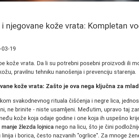
e i njegovane kože vrata: Kompletan v
-03-19
pe kože vrata. Da li su potrebni posebni proizvodi ili mo
 kožu, pravilnu tehniku nanošenja i prevenciju starenja.
govane kože vrata: Zašto je ova nega ključna za mlad
likom svakodnevnog rituala čišćenja i negre lica, jedno
ini, ne brinite - niste usamljeni. Međutim, upravo taj 
zmeđu kože koja odaje godine i one koja ih uspešno krij
sa manje žlezda lojnica
nego na licu, što je čini podložnij
u linija i borica, često nazvanih "ogrlice". Za mnoge žen