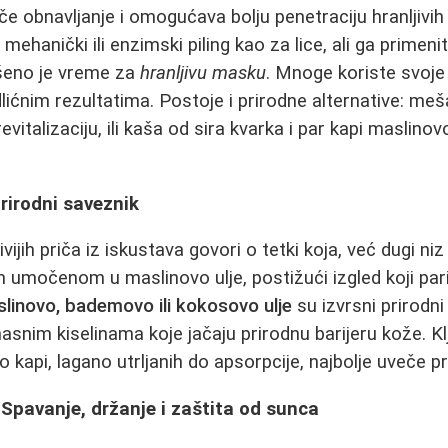
iče obnavljanje i omogućava bolju penetraciju hranljivih
 mehanički ili enzimski piling kao za lice, ali ga primeni
ršeno je vreme za
hranljivu masku
. Mnoge koriste svoj
odlićnim rezultatima. Postoje i prirodne alternative: me
evitalizaciju, ili kaša od sira kvarka i par kapi maslinov
Prirodni saveznik
vijih priča iz iskustava govori o tetki koja, već dugi ni
 umočenom u maslinovo ulje, postižući izgled koji pa
linovo, bademovo ili kokosovo ulje
su izvrsni prirodni
asnim kiselinama koje jačaju prirodnu barijeru kože. K
ko kapi, lagano utrljanih do apsorpcije, najbolje uveče p
: Spavanje, držanje i zaštita od sunca