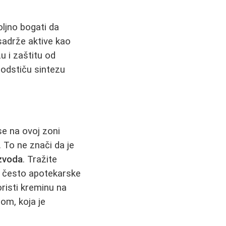
oljno bogati da
 sadrže aktive kao
u i zaštitu od
podstiču sintezu
se na ovoj zoni
. To ne znači da je
izvoda
. Tražite
su često apotekarske
risti kreminu na
om, koja je