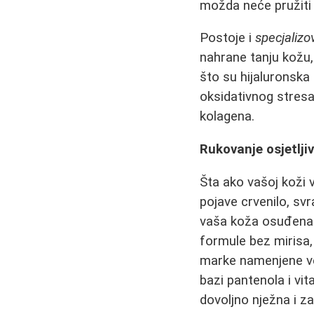
možda neće pružiti d
Postoje i
specjalizo
nahrane tanju kožu, 
što su hijaluronska 
oksidativnog stresa,
kolagena.
Rukovanje osjetlj
Šta ako vašoj koži 
pojave crvenilo, svr
vaša koža osuđena 
formule bez mirisa,
marke namenjene veo
bazi pantenola i vi
dovoljno nježna i za 