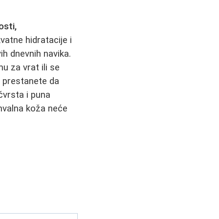
sti,
vatne hidratacije i
vih dnevnih navika.
u za vrat ili se
ta prestanete da
čvrsta i puna
hvalna koža neće