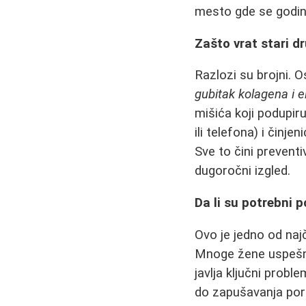
mesto gde se godine
Zašto vrat stari dr
Razlozi su brojni. 
gubitak kolagena i e
mišića koji podupi
ili telefona) i činj
Sve to čini prevent
dugoročni izgled.
Da li su potrebni 
Ovo je jedno od najč
Mnoge žene uspešn
javlja ključni prob
do zapušavanja pora