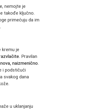
e, nemojte je
je takođe ključno.
Mnoge primećuju da im
.
e kremu je
razvlačite
. Pravilan
lanova, naizmenično
.
e i podstičući
ma svakog dana
kože.
že u uklanjanju