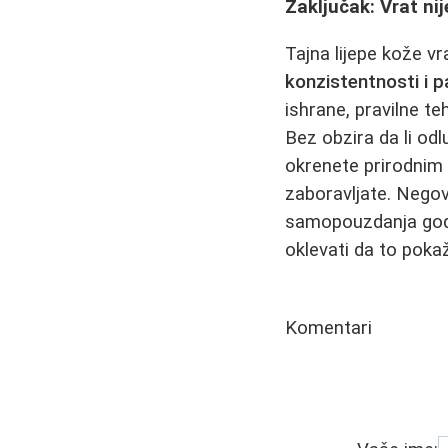
Zaključak: Vrat ni
Tajna lijepe kože v
konzistentnosti i p
ishrane, pravilne te
Bez obzira da li odl
okrenete prirodnim u
zaboravljate. Negov
samopouzdanja godi
oklevati da to poka
Komentari