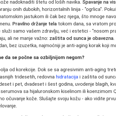
ože nadoknaditi štetu od loših navika.
Spavanje na vi
anju onih dubokih, horizontalnih linija - "ogrlica". Pok
anatomskim jastukom ili čak bez njega, što mnoge nav
omenu.
Pravilno držanje tela
tokom dana, sa vratom pro
 služi samo vašem zdravlju, već i estetici - "nosom pra
aju, ali ne manje važno:
zaštita od sunca je obavezna
.
 dan, bez izuzetka, najmoćniji je anti-aging korak koji 
me da se počne sa ozbiljnijom negom?
bolja od korekcije. Dok se sa agresivnim anti-aging t
snijih tridesetih, redovna
hidratacija
i zaštita od sunc
eset i pet, dvadeset i šest godina, uvodenje blagih, kva
, serumova sa hijaluronskom kiselinom ili koenzimom 
o očuvanje kože. Slušajte svoju kožu - ako vidite prvu
elovanje.