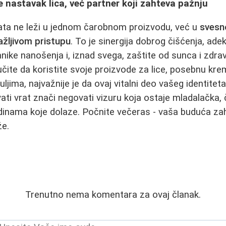
je nastavak lica, već partner koji zahteva pažnju
rata ne leži u jednom čarobnom proizvodu, već u
svesno
ažljivom pristupu
. To je sinergija dobrog čišćenja, adek
hnike nanošenja i, iznad svega, zaštite od sunca i zdra
učite da koristite svoje proizvode za lice, posebnu krem
ljima, najvažnije je da ovaj vitalni deo vašeg identite
ati vrat znači negovati vizuru koja ostaje mladalačka, 
nama koje dolaze. Počnite večeras - vaša buduća za
že.
Trenutno nema komentara za ovaj članak.