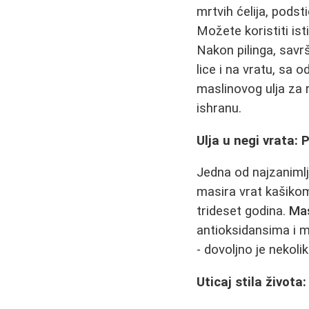
mrtvih ćelija, podst
Možete koristiti isti
Nakon pilinga, sav
lice i na vratu, sa 
maslinovog ulja za r
ishranu.
Ulja u negi vrata: 
Jedna od najzanimlji
masira vrat kašikom
trideset godina.
Mas
antioksidansima i m
- dovoljno je nekoli
Uticaj stila života