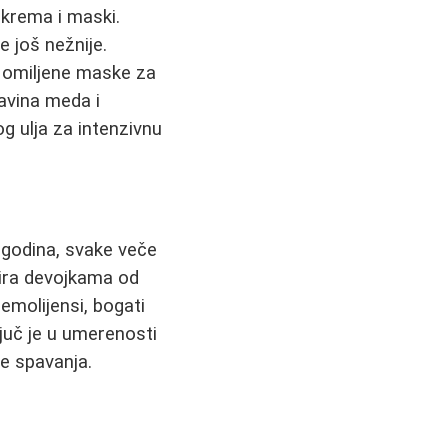
 krema i maski.
te još nežnije.
e omiljene maske za
šavina meda i
og ulja za intenzivnu
z godina, svake veče
rira devojkama od
 emolijensi, bogati
ljuč je u umerenosti
re spavanja.