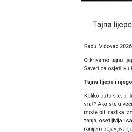
Tajna lijep
Radul Vićovac
2026
Otkrivamo tajnu lije
Saveti za osjetljivu
Tajna lijepe i nje
Koliko puta ste, pri
vrat? Ako ste u već
može biti razlika i
tanja, osetljivija i 
ranijem pojavljivanj