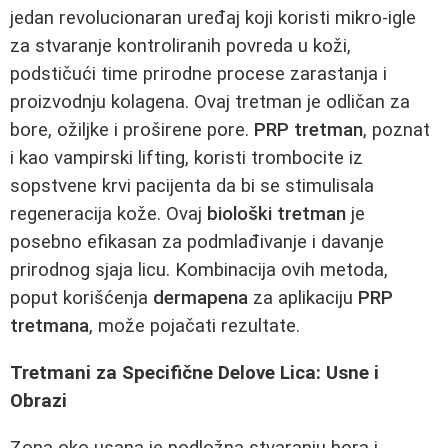
jedan revolucionaran uređaj koji koristi mikro-igle
za stvaranje kontroliranih povreda u koži,
podstičući time prirodne procese zarastanja i
proizvodnju kolagena. Ovaj tretman je odličan za
bore, ožiljke i proširene pore.
PRP tretman
, poznat
i kao vampirski lifting, koristi trombocite iz
sopstvene krvi pacijenta da bi se stimulisala
regeneracija kože. Ovaj
biološki tretman
je
posebno efikasan za podmlađivanje i davanje
prirodnog sjaja licu. Kombinacija ovih metoda,
poput korišćenja
dermapena
za aplikaciju
PRP
tretmana
, može pojačati rezultate.
Tretmani za Specifične Delove Lica: Usne i
Obrazi
Zona oko usana je podložna stvaranju bora i