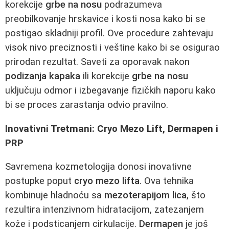
korekcije
grbe na nosu
podrazumeva
preobilkovanje hrskavice i kosti nosa kako bi se
postigao skladniji profil. Ove procedure zahtevaju
visok nivo preciznosti i veštine kako bi se osigurao
prirodan rezultat. Saveti za oporavak nakon
podizanja kapaka
ili korekcije
grbe na nosu
uključuju odmor i izbegavanje fizičkih naporu kako
bi se proces zarastanja odvio pravilno.
Inovativni Tretmani: Cryo Mezo Lift, Dermapen i
PRP
Savremena kozmetologija donosi inovativne
postupke poput
cryo mezo lifta
. Ova tehnika
kombinuje hladnoću sa
mezoterapijom lica
, što
rezultira intenzivnom hidratacijom, zatezanjem
kože i podsticanjem cirkulacije.
Dermapen
je još