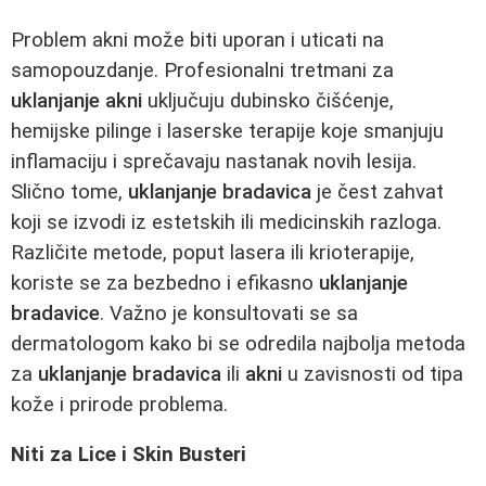
Problem akni može biti uporan i uticati na
samopouzdanje. Profesionalni tretmani za
uklanjanje akni
uključuju dubinsko čišćenje,
hemijske pilinge i laserske terapije koje smanjuju
inflamaciju i sprečavaju nastanak novih lesija.
Slično tome,
uklanjanje bradavica
je čest zahvat
koji se izvodi iz estetskih ili medicinskih razloga.
Različite metode, poput lasera ili krioterapije,
koriste se za bezbedno i efikasno
uklanjanje
bradavice
. Važno je konsultovati se sa
dermatologom kako bi se odredila najbolja metoda
za
uklanjanje bradavica
ili
akni
u zavisnosti od tipa
kože i prirode problema.
Niti za Lice i Skin Busteri