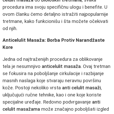
procedura ima svoju specifičnu ulogu i benefite. U
ovom članku ćemo detaljno istražiti najpopularnije
tretmane, kako funkcionišu i šta možete očekivati
od njih.
Anticelulit Masaža: Borba Protiv Narandžaste
Kore
Jedna od najtraženijih procedura za oblikovanje
tela je nesumnjivo
anticelulit masaža
. Ovaj tretman
se fokusira na poboljšanje cirkulacije i razbijanje
masnih naslaga koje stvaraju neravnu površinu
kože. Postoji nekoliko vrsta
anti celulit masaži
,
uključujući ručne tehnike, kao i one koje koriste
specijalne uređaje. Redovno podvrgavanje
anti
celulit masažama
može značajno poboljšati izgled