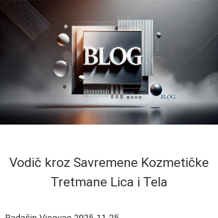
Vodič kroz Savremene Kozmetičke
Tretmane Lica i Tela
Radašin Vicovac
2025-11-25