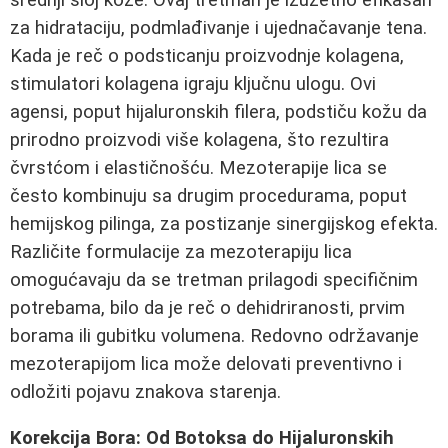
za hidrataciju, podmlađivanje i ujednačavanje tena.
Kada je reč o podsticanju proizvodnje kolagena,
stimulatori kolagena igraju ključnu ulogu. Ovi
agensi, poput hijaluronskih filera, podstiču kožu da
prirodno proizvodi više kolagena, što rezultira
čvrstćom i elastičnošću. Mezoterapije lica se
često kombinuju sa drugim procedurama, poput
hemijskog pilinga, za postizanje sinergijskog efekta.
Različite formulacije za mezoterapiju lica
omogućavaju da se tretman prilagodi specifičnim
potrebama, bilo da je reč o dehidriranosti, prvim
borama ili gubitku volumena. Redovno održavanje
mezoterapijom lica može delovati preventivno i
odložiti pojavu znakova starenja.
Korekcija Bora: Od Botoksa do Hijaluronskih