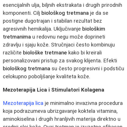
esencijalnih ulja, biljnih ekstrakata i drugih prirodnih
komponenti. Cilj
biološkog tretmana
je da se
postigne dugotrajan i stabilan rezultat bez
agresivnih hemikalija. Uključivanje
biološkim
tretmanima
u redovnu negu može doprineti
zdravlju i sjaju kože. Stručnjaci često kombinuju
različite
biološke tretmane
kako bi kreirali
personalizovani pristup za svakog klijenta. Efekti
biološkog tretmana
su često progresivni i podstiču
celokupno poboljšanje kvaliteta kože.
Mezoterapija Lica i Stimulatori Kolagena
Mezoterapija lica
je minimalno invazivna procedura
koja podrazumeva ubrizgavanje koktela vitamina,
aminokiselina i drugih hranljivih materija direktno u
srednji sloj kože. Ovaj tretman je izuzetno efikasan