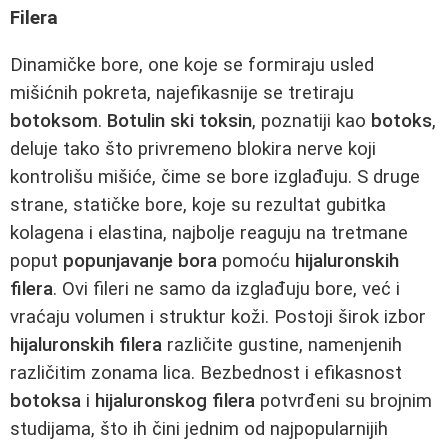
Filera
Dinamičke bore, one koje se formiraju usled
mišićnih pokreta, najefikasnije se tretiraju
botoksom
.
Botulin ski toksin
, poznatiji kao
botoks
,
deluje tako što privremeno blokira nerve koji
kontrolišu mišiće, čime se bore izglađuju. S druge
strane, statičke bore, koje su rezultat gubitka
kolagena i elastina, najbolje reaguju na tretmane
poput
popunjavanje bora
pomoću
hijaluronskih
filera
. Ovi fileri ne samo da izglađuju bore, već i
vraćaju volumen i struktur koži. Postoji širok izbor
hijaluronskih filera
različite gustine, namenjenih
različitim zonama lica. Bezbednost i efikasnost
botoksa
i
hijaluronskog filera
potvrđeni su brojnim
studijama, što ih čini jednim od najpopularnijih