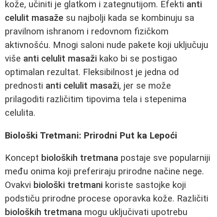
kože, učiniti je glatkom i zategnutijom. Efekti
anti
celulit masaže
su najbolji kada se kombinuju sa
pravilnom ishranom i redovnom fizičkom
aktivnošću. Mnogi saloni nude pakete koji uključuju
više
anti celulit masaži
kako bi se postigao
optimalan rezultat. Fleksibilnost je jedna od
prednosti
anti celulit masaži
, jer se može
prilagoditi različitim tipovima tela i stepenima
celulita.
Biološki Tretmani: Prirodni Put ka Lepoći
Koncept
bioloških tretmana
postaje sve popularniji
među onima koji preferiraju prirodne načine nege.
Ovakvi
biološki tretmani
koriste sastojke koji
podstiču prirodne procese oporavka kože. Različiti
bioloških tretmana
mogu uključivati upotrebu