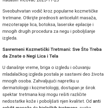
Sveobuhvatan vodič kroz popularne kozmetičke
tretmane. Otkrijte prednosti anticelulit masaža,
mezoterapije lica, botoksa, laserske epilacije i
mnogih drugih procedura za negu i poboljšanje
izgleda.
Savremeni Kozmetički Tretmani: Sve Što Treba
da Znate o Negi Lica i Tela
U današnje vreme, briga o izgledu i očuvanju
mladalačkog izgleda postala je sastavni deo života
mnogih osoba. Zahvaljujući napretku u
dermatologiji i kozmetologiji, dostupan je širok
spektar tretmana koji mogu rešiti različite
nedostatke kože i poboljšati njen kvalitet. Od
anti
celulit masaža
do
bioloških tretmana
, svaka