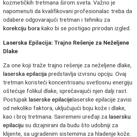
kozmetičkih tretmana širom sveta. Važno je
napomenuti da kvalifikovani profesionalac treba da
odabere odgovarajući tretman i tehniku za
korekciju bora
kako bi se postigao prirodan izgled.
Laserska Epilacija: Trajno Rešenje za Neželjene
Dlake
Za one koji traže trajno rešenje za neželjene dlake,
laserska epilacija
predstavlja izvrsnu opciju. Ovaj
tretman koristeći koncentrisanu svetlosnu energiju
oštećuje folikul dlake, sprečavajući njen dalji rast.
Postupak
laserske epilacije
laserske epilacije zavisi
od nekoliko faktora, uključujući boju kože i dlake,
kao i broj tretmana. Savremeni uređaji za
lasersku
epilaciju
su dizajnirani da budu što udobniji za
klijente, sa ugradenim sistemima za hladenje kože.