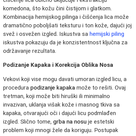
komedona, što kožu čini čistijom i glatkom.
Kombinacija hemijskog pilinga i čišćenja lica može
dramatično poboljšati teksturu i ton kože, dajući joj
svež i osvežen izgled. Iskustva sa
hemijski piling
iskustva pokazuju da je konzistentnost ključna za
održavanje rezultata.
Podizanje Kapaka i Korekcija Oblika Nosa
Vekovi koji vise mogu davati umoran izgled licu, a
procedura
podizanje kapaka
može to rešiti. Ovaj
tretman, koji može biti hiruški ili minimalno
invazivan, uklanja višak kože i masnog tkiva sa
kapaka, otvarajući oči i dajući licu podmlađen
izgled. Slično tome,
grba na nosu
je estetski
problem koji mnogi žele da koriguju. Postupak