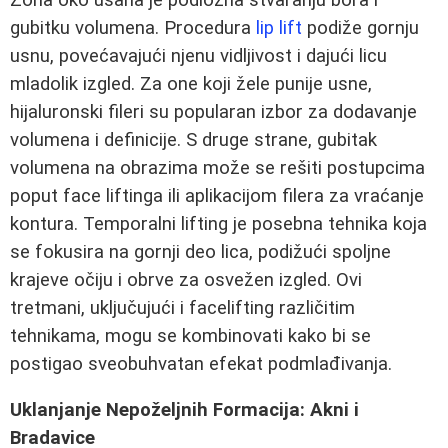
gubitku volumena. Procedura
lip lift
podiže gornju
usnu, povećavajući njenu vidljivost i dajući licu
mladolik izgled. Za one koji žele punije usne,
hijaluronski fileri su popularan izbor za dodavanje
volumena i definicije. S druge strane, gubitak
volumena na obrazima može se rešiti postupcima
poput face liftinga ili aplikacijom filera za vraćanje
kontura. Temporalni lifting je posebna tehnika koja
se fokusira na gornji deo lica, podižući spoljne
krajeve očiju i obrve za osvežen izgled. Ovi
tretmani, uključujući i facelifting različitim
tehnikama, mogu se kombinovati kako bi se
postigao sveobuhvatan efekat podmlađivanja.
Uklanjanje Nepoželjnih Formacija: Akni i
Bradavice