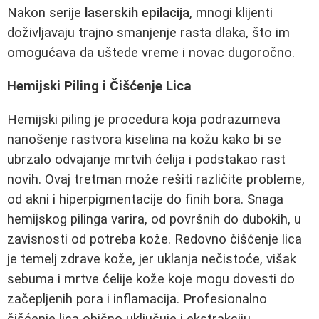
Nakon serije
laserskih epilacija
, mnogi klijenti
doživljavaju trajno smanjenje rasta dlaka, što im
omogućava da uštede vreme i novac dugoročno.
Hemijski Piling i Čišćenje Lica
Hemijski piling je procedura koja podrazumeva
nanošenje rastvora kiselina na kožu kako bi se
ubrzalo odvajanje mrtvih ćelija i podstakao rast
novih. Ovaj tretman može rešiti različite probleme,
od akni i hiperpigmentacije do finih bora. Snaga
hemijskog pilinga varira, od površnih do dubokih, u
zavisnosti od potreba kože. Redovno čišćenje lica
je temelj zdrave kože, jer uklanja nečistoće, višak
sebuma i mrtve ćelije kože koje mogu dovesti do
začepljenih pora i inflamacija. Profesionalno
čišćenje lica obično uključuje i ekstrakciju