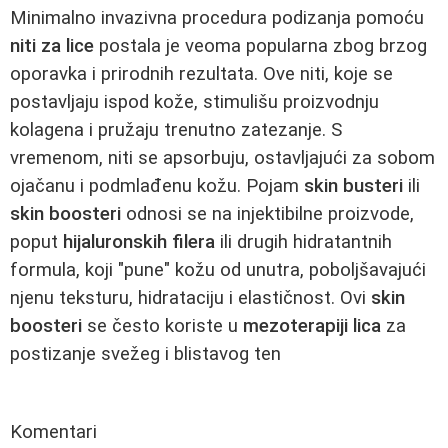
Minimalno invazivna procedura podizanja pomoću
niti za lice
postala je veoma popularna zbog brzog
oporavka i prirodnih rezultata. Ove niti, koje se
postavljaju ispod kože, stimulišu proizvodnju
kolagena i pružaju trenutno zatezanje. S
vremenom, niti se apsorbuju, ostavljajući za sobom
ojačanu i podmlađenu kožu. Pojam
skin busteri
ili
skin boosteri
odnosi se na injektibilne proizvode,
poput
hijaluronskih filera
ili drugih hidratantnih
formula, koji "pune" kožu od unutra, poboljšavajući
njenu teksturu, hidrataciju i elastičnost. Ovi
skin
boosteri
se često koriste u
mezoterapiji lica
za
postizanje svežeg i blistavog ten
Komentari