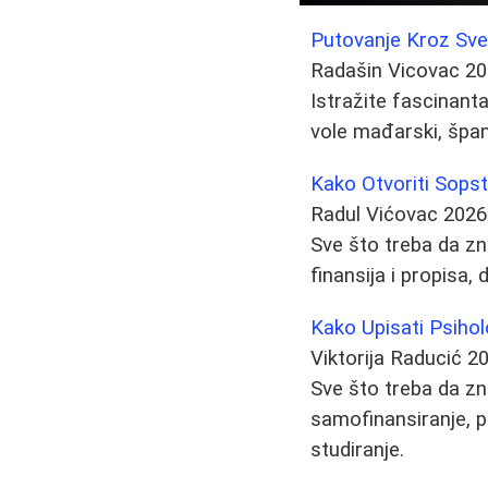
Putovanje Kroz Svete
Radašin Vicovac
20
Istražite fascinanta
vole mađarski, špans
Kako Otvoriti Sopst
Radul Vićovac
2026
Sve što treba da zna
finansija i propisa,
Kako Upisati Psiholo
Viktorija Raducić
20
Sve što treba da zna
samofinansiranje, p
studiranje.