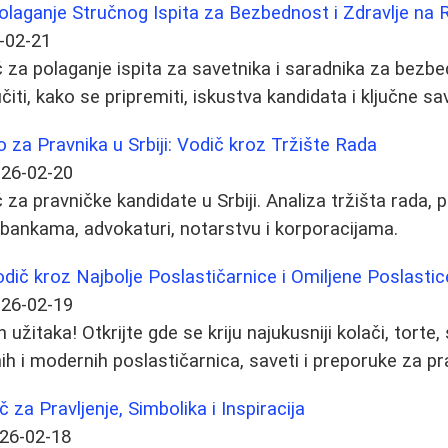
olaganje Stručnog Ispita za Bezbednost i Zdravlje na
-02-21
za polaganje ispita za savetnika i saradnika za bezbed
čiti, kako se pripremiti, iskustva kandidata i ključne s
za Pravnika u Srbiji: Vodič kroz Tržište Rada
26-02-20
a pravničke kandidate u Srbiji. Analiza tržišta rada, p
 bankama, advokaturi, notarstvu i korporacijama.
odič kroz Najbolje Poslastičarnice i Omiljene Poslastic
26-02-19
h užitaka! Otkrijte gde se kriju najukusniji kolači, torte, 
nih i modernih poslastičarnica, saveti i preporuke za p
za Pravljenje, Simbolika i Inspiracija
26-02-18