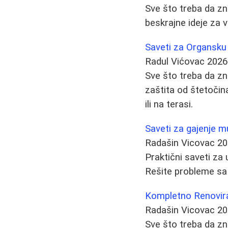
Sve što treba da zna
beskrajne ideje za v
Saveti za Organsku 
Radul Vićovac
2026
Sve što treba da zn
zaštita od štetočin
ili na terasi.
Saveti za gajenje m
Radašin Vicovac
20
Praktični saveti za
Rešite probleme sa 
Kompletno Renoviran
Radašin Vicovac
20
Sve što treba da zna