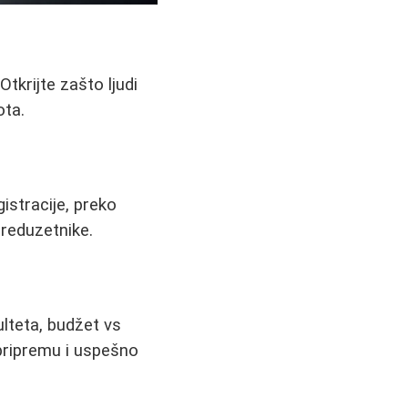
Otkrijte zašto ljudi
ota.
istracije, preko
preduzetnike.
kulteta, budžet vs
 pripremu i uspešno