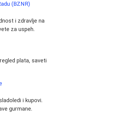
 Radu (BZNR)
nost i zdravlje na
avete za uspeh.
regled plata, saveti
e
sladoledi i kupovi.
rave gurmane.