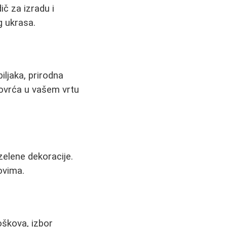
ič za izradu i
g ukrasa.
ljaka, prirodna
povrća u vašem vrtu
zelene dekoracije.
ovima.
oškova, izbor