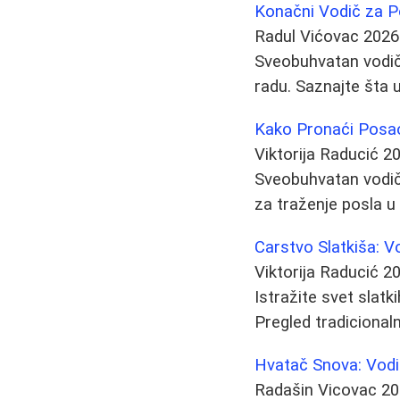
Konačni Vodič za P
Radul Vićovac
2026
Sveobuhvatan vodič 
radu. Saznajte šta u
Kako Pronaći Posao 
Viktorija Raducić
20
Sveobuhvatan vodič z
za traženje posla u
Carstvo Slatkiša: V
Viktorija Raducić
20
Istražite svet slatki
Pregled tradicional
Hvatač Snova: Vodič 
Radašin Vicovac
20