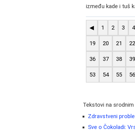
između kade i tuš k
◀
1
2
3
19
20
21
2
36
37
38
3
53
54
55
5
Tekstovi na srodnim
Zdravstveni proble
Sve o Čokoladi: Vrs