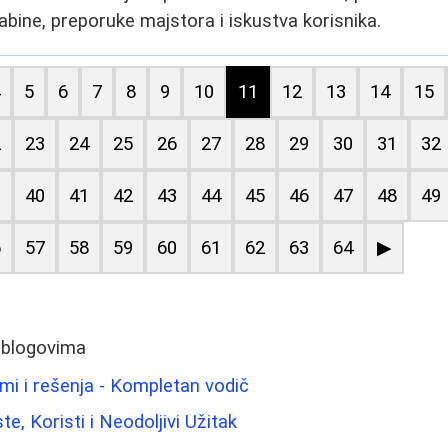
abine, preporuke majstora i iskustva korisnika.
4
5
6
7
8
9
10
11
12
13
14
15
2
23
24
25
26
27
28
29
30
31
32
9
40
41
42
43
44
45
46
47
48
49
6
57
58
59
60
61
62
63
64
▶
 blogovima
mi i rešenja - Kompletan vodič
te, Koristi i Neodoljivi Užitak