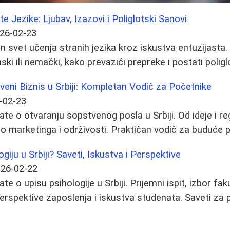
 Jezike: Ljubav, Izazovi i Poliglotski Sanovi
26-02-23
n svet učenja stranih jezika kroz iskustva entuzijasta. 
ki ili nemački, kako prevazići prepreke i postati poligl
veni Biznis u Srbiji: Kompletan Vodič za Početnike
-02-23
te o otvaranju sopstvenog posla u Srbiji. Od ideje i reg
 do marketinga i održivosti. Praktičan vodič za buduće 
giju u Srbiji? Saveti, Iskustva i Perspektive
26-02-22
te o upisu psihologije u Srbiji. Prijemni ispit, izbor fa
erspektive zaposlenja i iskustva studenata. Saveti za