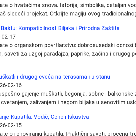
te o hvatačima snova. Istorija, simbolika, detaljan vod
aš sledeći projekat. Otkrijte magiju ovog tradicionalno
Baštu: Kompatibilnost Biljaka i Prirodna Zaštita
-02-17
ate o organskom povrtlarstvu: dobrosusedski odnosi bi
a, saveti za uzgoj paradajza, paprike, začina i drugog 
uškatli i drugog cveća na terasama i u stanu
26-02-16
 uspešno gajenje muškatli, begonija, sobne i balkonske 
cvetanjem, zalivanjem i negom biljaka u senovitim usl
je Kupatila: Vodič, Cene i Iskustva
26-02-15
te o renoviranju kupatila. Praktični saveti, procena tr