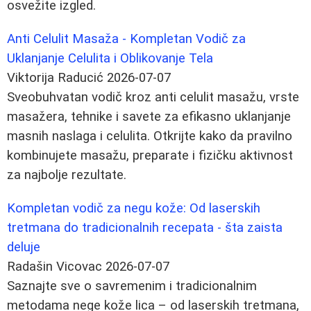
osvežite izgled.
Anti Celulit Masaža - Kompletan Vodič za
Uklanjanje Celulita i Oblikovanje Tela
Viktorija Raducić
2026-07-07
Sveobuhvatan vodič kroz anti celulit masažu, vrste
masažera, tehnike i savete za efikasno uklanjanje
masnih naslaga i celulita. Otkrijte kako da pravilno
kombinujete masažu, preparate i fizičku aktivnost
za najbolje rezultate.
Kompletan vodič za negu kože: Od laserskih
tretmana do tradicionalnih recepata - šta zaista
deluje
Radašin Vicovac
2026-07-07
Saznajte sve o savremenim i tradicionalnim
metodama nege kože lica – od laserskih tretmana,