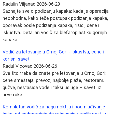
Radulin Viljanac
2026-06-29
Saznajte sve o podizanju kapaka: kada je operacija
neophodna, kako teče postupak podizanja kapaka,
oporavak posle podizanja kapaka, rizici, cene i
iskustva. Detaljan vodič za blefaroplastiku gornjih
kapaka.
Vodič za letovanje u Crnoj Gori - iskustva, cene i
korisni saveti
Radul Vićovac
2026-06-26
Sve što treba da znate pre letovanja u Crnoj Gori:
cene smeštaja, prevoz, najbolje plaže, restorani,
gužve, nestašica vode i taksi usluge – saveti iz
prve ruke.
Kompletan vodič za negu noktiju i podmlađivanje
šaka: od nadogradnje do rešavanja uraslih noktiju