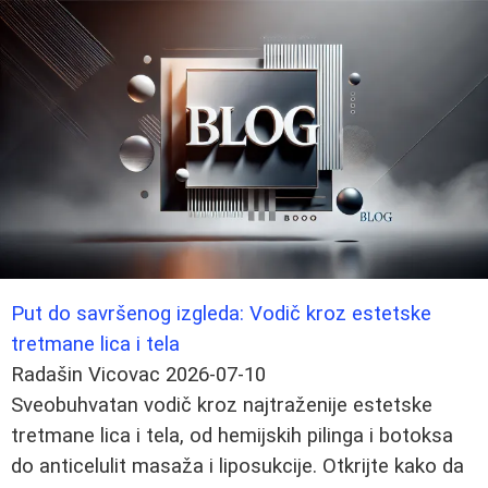
Put do savršenog izgleda: Vodič kroz estetske
tretmane lica i tela
Radašin Vicovac
2026-07-10
Sveobuhvatan vodič kroz najtraženije estetske
tretmane lica i tela, od hemijskih pilinga i botoksa
do anticelulit masaža i liposukcije. Otkrijte kako da