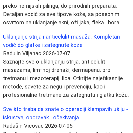
preko hemijskih pilinga, do prirodnih preparata.
Detaljan vodič za sve tipove kože, sa posebnim
osvrtom na uklanjanje akni, ožiljaka, fleka i bora.
Uklanjanje strija i anticelulit masaža: Kompletan
vodič do glatke i zategnute kože
Radulin Viljanac
2026-07-07
Saznajte sve o uklanjanju strija, anticelulit
masažama, limfnoj drenaži, dermapenu, prp
tretmanu i mezoterapiji lica. Otkrijte najefikasnije
metode, savete za negu i prevenciju, kao i
profesionalne tretmane za zategnutu i glatku kožu.
Sve što treba da znate o operaciji klempavih ušiju -
iskustva, oporavak i očekivanja
Radašin Vicovac
2026-07-06