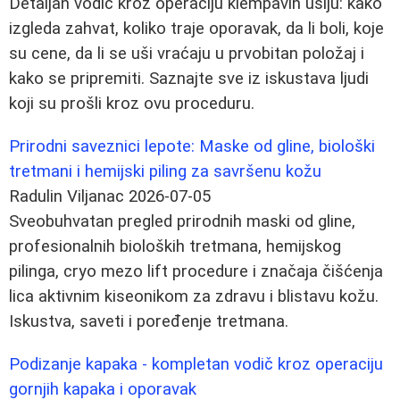
Detaljan vodič kroz operaciju klempavih ušiju: kako
izgleda zahvat, koliko traje oporavak, da li boli, koje
su cene, da li se uši vraćaju u prvobitan položaj i
kako se pripremiti. Saznajte sve iz iskustava ljudi
koji su prošli kroz ovu proceduru.
Prirodni saveznici lepote: Maske od gline, biološki
tretmani i hemijski piling za savršenu kožu
Radulin Viljanac
2026-07-05
Sveobuhvatan pregled prirodnih maski od gline,
profesionalnih bioloških tretmana, hemijskog
pilinga, cryo mezo lift procedure i značaja čišćenja
lica aktivnim kiseonikom za zdravu i blistavu kožu.
Iskustva, saveti i poređenje tretmana.
Podizanje kapaka - kompletan vodič kroz operaciju
gornjih kapaka i oporavak