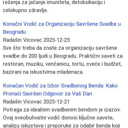
rešenja za jačanje imuniteta, detoksikaciju i
celokupno zdravlje.
Konačni Vodič za Organizaciju Savršene Svadbe u
Beogradu
Radašin Vicovac
2025-12-25
Sve što treba da znate za organizaciju savršene
svadbe do 200 ljudi u Beogradu. Praktični saveti za
restoran, muziku, venčanicu, tortu, cveće i budžet,
bazirani na iskustvima mladenaca.
Konačan Vodič za Izbor Svadbenog Benda: Kako
Pronaći Savršen Odgovor za Vaš Dan
Radašin Vicovac
2025-12-21
Potraga za idealnim svadbenim bendom je izazov.
Ovaj sveobuhvatni vodič donosi kĺjučne savete,
analizu iskustava i preporuke za odabir benda koji