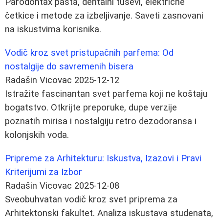
Parodontax pasta, dentalni tuševi, električne
četkice i metode za izbeljivanje. Saveti zasnovani
na iskustvima korisnika.
Vodič kroz svet pristupačnih parfema: Od
nostalgije do savremenih bisera
Radašin Vicovac
2025-12-12
Istražite fascinantan svet parfema koji ne koštaju
bogatstvo. Otkrijte preporuke, dupe verzije
poznatih mirisa i nostalgiju retro dezodoransa i
kolonjskih voda.
Pripreme za Arhitekturu: Iskustva, Izazovi i Pravi
Kriterijumi za Izbor
Radašin Vicovac
2025-12-08
Sveobuhvatan vodič kroz svet priprema za
Arhitektonski fakultet. Analiza iskustava studenata,