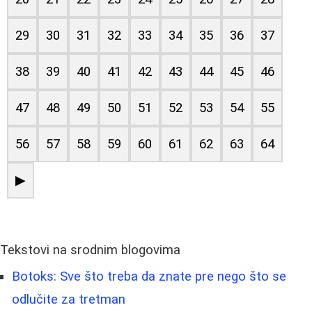
29
30
31
32
33
34
35
36
37
38
39
40
41
42
43
44
45
46
47
48
49
50
51
52
53
54
55
56
57
58
59
60
61
62
63
64
▶
Tekstovi na srodnim blogovima
Botoks: Sve što treba da znate pre nego što se
odlučite za tretman