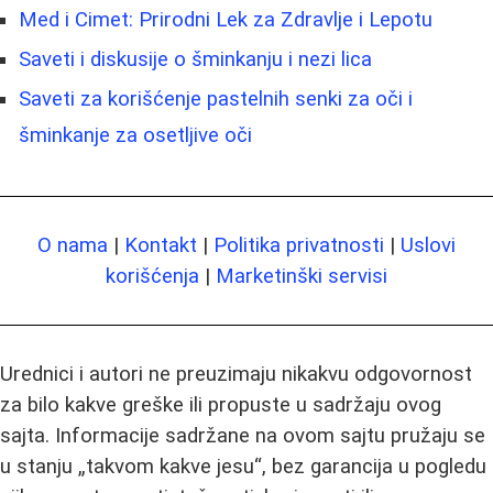
Med i Cimet: Prirodni Lek za Zdravlje i Lepotu
Saveti i diskusije o šminkanju i nezi lica
Saveti za korišćenje pastelnih senki za oči i
šminkanje za osetljive oči
O nama
|
Kontakt
|
Politika privatnosti
|
Uslovi
korišćenja
|
Marketinški servisi
Urednici i autori ne preuzimaju nikakvu odgovornost
za bilo kakve greške ili propuste u sadržaju ovog
sajta. Informacije sadržane na ovom sajtu pružaju se
u stanju „takvom kakve jesu“, bez garancija u pogledu