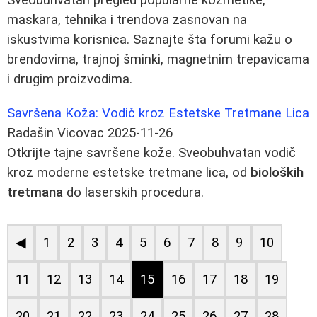
maskara, tehnika i trendova zasnovan na
iskustvima korisnica. Saznajte šta forumi kažu o
brendovima, trajnoj šminki, magnetnim trepavicama
i drugim proizvodima.
Savršena Koža: Vodič kroz Estetske Tretmane Lica
Radašin Vicovac
2025-11-26
Otkrijte tajne savršene kože. Sveobuhvatan vodič
kroz moderne estetske tretmane lica, od
bioloških
tretmana
do laserskih procedura.
◀
1
2
3
4
5
6
7
8
9
10
11
12
13
14
15
16
17
18
19
20
21
22
23
24
25
26
27
28