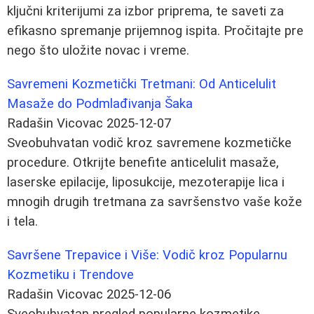
ključni kriterijumi za izbor priprema, te saveti za
efikasno spremanje prijemnog ispita. Pročitajte pre
nego što uložite novac i vreme.
Savremeni Kozmetički Tretmani: Od Anticelulit
Masaže do Podmlađivanja Šaka
Radašin Vicovac
2025-12-07
Sveobuhvatan vodič kroz savremene kozmetičke
procedure. Otkrijte benefite anticelulit masaže,
laserske epilacije, liposukcije, mezoterapije lica i
mnogih drugih tretmana za savršenstvo vaše kože
i tela.
Savršene Trepavice i Više: Vodič kroz Popularnu
Kozmetiku i Trendove
Radašin Vicovac
2025-12-06
Sveobuhvatan pregled popularne kozmetike,