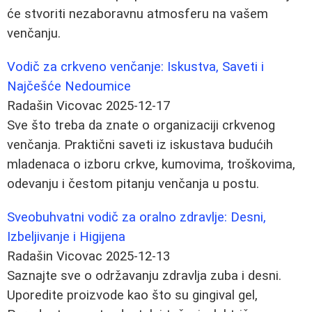
će stvoriti nezaboravnu atmosferu na vašem
venčanju.
Vodič za crkveno venčanje: Iskustva, Saveti i
Najčešće Nedoumice
Radašin Vicovac
2025-12-17
Sve što treba da znate o organizaciji crkvenog
venčanja. Praktični saveti iz iskustava budućih
mladenaca o izboru crkve, kumovima, troškovima,
odevanju i čestom pitanju venčanja u postu.
Sveobuhvatni vodič za oralno zdravlje: Desni,
Izbeljivanje i Higijena
Radašin Vicovac
2025-12-13
Saznajte sve o održavanju zdravlja zuba i desni.
Uporedite proizvode kao što su gingival gel,