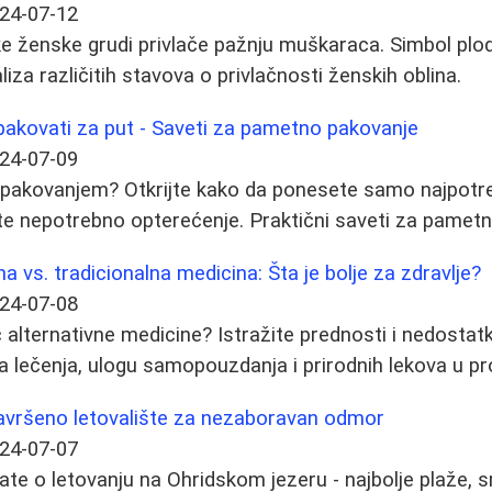
24-07-12
ke ženske grudi privlače pažnju muškaraca. Simbol plodn
za različitih stavova o privlačnosti ženskih oblina.
pakovati za put - Saveti za pametno pakovanje
24-07-09
a pakovanjem? Otkrijte kako da ponesete samo najpotre
te nepotrebno opterećenje. Praktični saveti za pamet
a vs. tradicionalna medicina: Šta je bolje za zdravlje?
24-07-08
 alternativne medicine? Istražite prednosti i nedostatk
a lečenja, ulogu samopouzdanja i prirodnih lekova u pr
Savršeno letovalište za nezaboravan odmor
24-07-07
ate o letovanju na Ohridskom jezeru - najbolje plaže, s