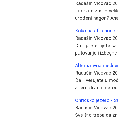
Radašin Vicovac
20
Istražite zašto veli
urođeni nagon? Anali
Kako se efikasno s
Radašin Vicovac
20
Da li preterujete s
putovanje i izbegne
Alternativna medicin
Radašin Vicovac
20
Da li verujete u moć
alternativnih metod
Ohridsko jezero - 
Radašin Vicovac
20
Sve što treba da zn