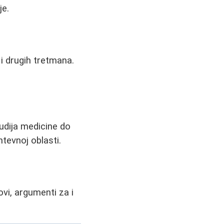
je.
i drugih tretmana.
tudija medicine do
tevnoj oblasti.
ovi, argumenti za i