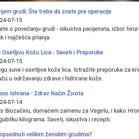
jem grudi: Šta treba da znate pre operacije
24-07-15
te o povećanju grudi - iskustva pacijenata, izbor hirur
k i najčešća pitanja.
 Osetljivu Kožu Lica - Saveti i Preporuke
24-07-15
egu suve i osetljive kože lica. Istražite preporuke za kr
žu u održavanju zdrave i hidrirane kože.
ono Ishrana - Zdrav Način Života
24-07-14
Ps Biozačinu, domaćem zamenu za Vegetu, i kako Hro
bitku kilograma. Saveti, iskustva i recepti.
opsednuti velikim ženskim grudima?