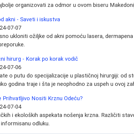
najbolje organizovati za odmor u ovom biseru Makedoni
d akni - Saveti i iskustva
24-07-07
sno ukloniti ožiljke od akni pomoću lasera, dermapena 
 preporuke.
čni hirurg - Korak po korak vodič
24-07-06
te o putu do specijalizacije u plastičnoj hirurgiji: od s
liko godina traje i šta je neophodno za uspeh u ovoj zah
je Prihvatljivo Nositi Krznu Odeću?
24-07-04
čkih i ekoloških aspekata nošenja krzna. Različiti stav
i informisanu odluku.