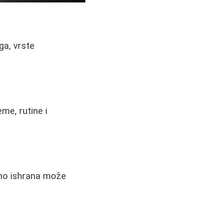
ga, vrste
eme, rutine i
no ishrana može