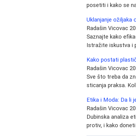
posetiti i kako se 
Uklanjanje ožiljaka o
Radašin Vicovac
20
Saznajte kako efika
Istražite iskustva i
Kako postati plasti
Radašin Vicovac
20
Sve što treba da zna
sticanja praksa. Ko
Etika i Moda: Da li 
Radašin Vicovac
20
Dubinska analiza eti
protiv, i kako donet