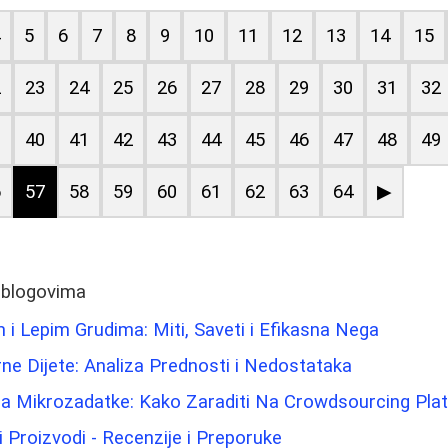
4
5
6
7
8
9
10
11
12
13
14
15
2
23
24
25
26
27
28
29
30
31
32
9
40
41
42
43
44
45
46
47
48
49
6
57
58
59
60
61
62
63
64
▶
 blogovima
 i Lepim Grudima: Miti, Saveti i Efikasna Nega
ne Dijete: Analiza Prednosti i Nedostataka
a Mikrozadatke: Kako Zaraditi Na Crowdsourcing Pl
i Proizvodi - Recenzije i Preporuke