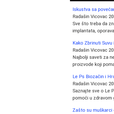
Iskustva sa povećan
Radašin Vicovac
20
Sve što treba da zna
implantata, oporava
Kako Zbrinuti Suvu i
Radašin Vicovac
20
Najbolji saveti za n
proizvode koji poma
Le Ps Biozačin i Hr
Radašin Vicovac
20
Saznajte sve o Le 
pomoći u zdravom gu
Zašto su muškarci 