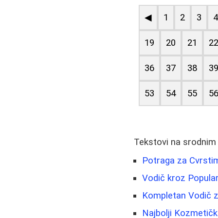
◀
1
2
3
19
20
21
2
36
37
38
3
53
54
55
5
Tekstovi na srodnim
Potraga za Cvrstim
Vodič kroz Popular
Kompletan Vodič z
Najbolji Kozmetičk