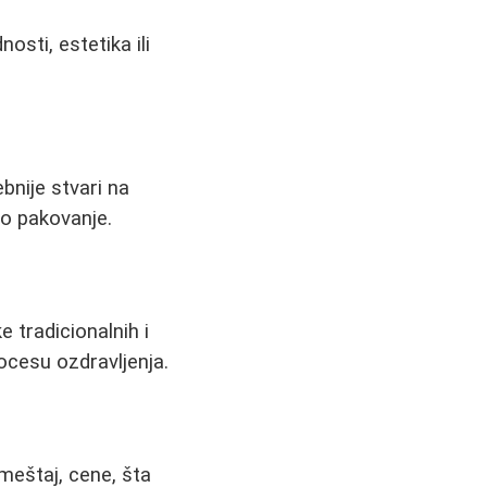
osti, estetika ili
bnije stvari na
no pakovanje.
e tradicionalnih i
ocesu ozdravljenja.
meštaj, cene, šta