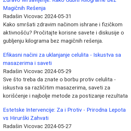
Magičnih Rešenja
Radašin Vicovac
2024-05-31
Kako smršati zdravim načinom ishrane i fizičkom
aktivnošću? Pročitajte korisne savete i diskusije o
gubljenju kilograma bez magičnih rešenja.
Efikasni načini za uklanjanje celulita - Iskustva sa
masazerima i saveti
Radašin Vicovac
2024-05-29
Sve što treba da znate o borbu protiv celulita -
iskustva sa različitim masazerima, saveti za
korišćenje i najbolje metode za postizanje rezultata
Estetske Intervencije: Za i Protiv - Prirodna Lepota
vs Hirurški Zahvati
Radašin Vicovac
2024-05-27