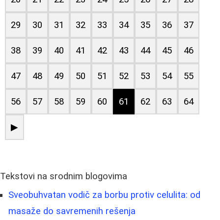
29
30
31
32
33
34
35
36
37
38
39
40
41
42
43
44
45
46
47
48
49
50
51
52
53
54
55
56
57
58
59
60
61
62
63
64
▶
Tekstovi na srodnim blogovima
Sveobuhvatan vodič za borbu protiv celulita: od
masaže do savremenih rešenja