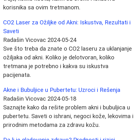
korisnika sa ovim tretmanom.
CO2 Laser za Ožiljke od Akni: Iskustva, Rezultati i
Saveti
Radašin Vicovac
2024-05-24
Sve što treba da znate o CO2 laseru za uklanjanje
ožiljaka od akni. Koliko je delotvoran, koliko
tretmana je potrebno i kakva su iskustva
pacijenata.
Akne i Bubuljice u Pubertetu: Uzroci i Rešenja
Radašin Vicovac
2024-05-18
Saznajte kako da rešite problem akni i bubuljica u
pubertetu. Saveti o ishrani, negoci kože, lekovima i
prirodnim metodama za zdravu kožu.
Da li je gladovanje zdravo? Prednosti i rizici