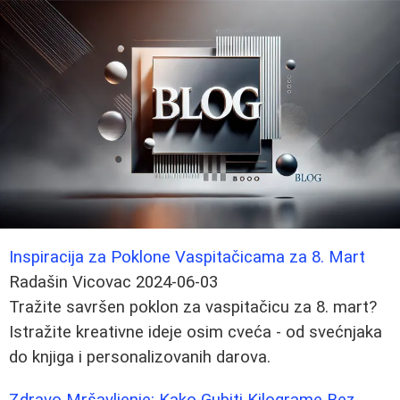
Inspiracija za Poklone Vaspitačicama za 8. Mart
Radašin Vicovac
2024-06-03
Tražite savršen poklon za vaspitačicu za 8. mart?
Istražite kreativne ideje osim cveća - od svećnjaka
do knjiga i personalizovanih darova.
Zdravo Mršavljenje: Kako Gubiti Kilograme Bez