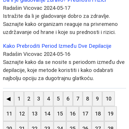
Radašin Vicovac
2024-05-17
Istražite da li je gladovanje dobro za zdravlje.
Saznajte kako organizam reaguje na privremeno
uzdržavanje od hrane i koje su prednosti i rizici.
Kako Prebroditi Period Između Dve Depilacije
Radašin Vicovac
2024-05-16
Saznajte kako da se nosite s periodom između dve
depilacije, koje metode koristiti i kako odabrati
najbolju opciju za dugotrajnu glatkoću.
◀
1
2
3
4
5
6
7
8
9
10
11
12
13
14
15
16
17
18
19
20
21
22
23
24
25
26
27
28