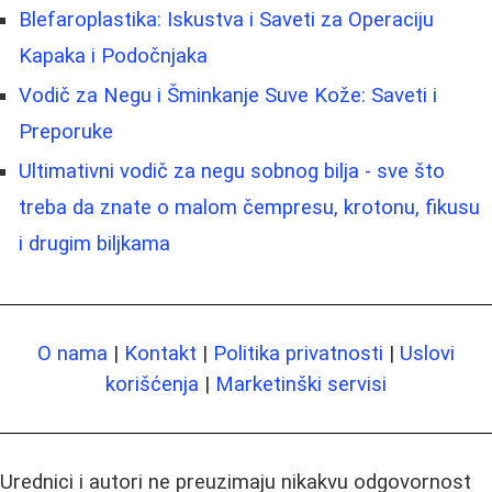
Blefaroplastika: Iskustva i Saveti za Operaciju
Kapaka i Podočnjaka
Vodič za Negu i Šminkanje Suve Kože: Saveti i
Preporuke
Ultimativni vodič za negu sobnog bilja - sve što
treba da znate o malom čempresu, krotonu, fikusu
i drugim biljkama
O nama
|
Kontakt
|
Politika privatnosti
|
Uslovi
korišćenja
|
Marketinški servisi
Urednici i autori ne preuzimaju nikakvu odgovornost