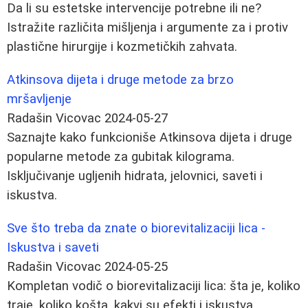
Da li su estetske intervencije potrebne ili ne?
Istražite različita mišljenja i argumente za i protiv
plastične hirurgije i kozmetičkih zahvata.
Atkinsova dijeta i druge metode za brzo
mršavljenje
Radašin Vicovac
2024-05-27
Saznajte kako funkcioniše Atkinsova dijeta i druge
popularne metode za gubitak kilograma.
Isključivanje ugljenih hidrata, jelovnici, saveti i
iskustva.
Sve što treba da znate o biorevitalizaciji lica -
Iskustva i saveti
Radašin Vicovac
2024-05-25
Kompletan vodič o biorevitalizaciji lica: šta je, koliko
traje, koliko košta, kakvi su efekti i iskustva