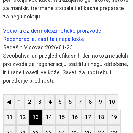
za manikir, tretmane stopala i efikasne preparate
za negu noktiju.
Vodič kroz dermokozmetičke proizvode:
Regeneracija, zaštita i nega kože
Radašin Vicovac
2026-01-26
Sveobuhvatan pregled efikasnih dermokozmetičkih
proizvoda za regeneraciju, zaštitu i negu oštećene,
iritirane i osetljive kože. Saveti za upotrebu i
poređenje prednosti.
◀
1
2
3
4
5
6
7
8
9
10
11
12
13
14
15
16
17
18
19
20
21
22
23
24
25
26
27
28