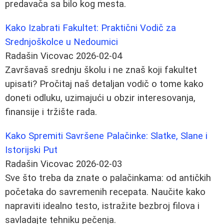
predavača sa bilo kog mesta.
Kako Izabrati Fakultet: Praktični Vodič za
Srednjoškolce u Nedoumici
Radašin Vicovac
2026-02-04
Završavaš srednju školu i ne znaš koji fakultet
upisati? Pročitaj naš detaljan vodič o tome kako
doneti odluku, uzimajući u obzir interesovanja,
finansije i tržište rada.
Kako Spremiti Savršene Palačinke: Slatke, Slane i
Istorijski Put
Radašin Vicovac
2026-02-03
Sve što treba da znate o palačinkama: od antičkih
početaka do savremenih recepata. Naučite kako
napraviti idealno testo, istražite bezbroj filova i
savladajte tehniku pečenja.