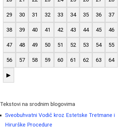
29
30
31
32
33
34
35
36
37
38
39
40
41
42
43
44
45
46
47
48
49
50
51
52
53
54
55
56
57
58
59
60
61
62
63
64
▶
Tekstovi na srodnim blogovima
Sveobuhvatni Vodič kroz Estetske Tretmane i
Hirurške Procedure