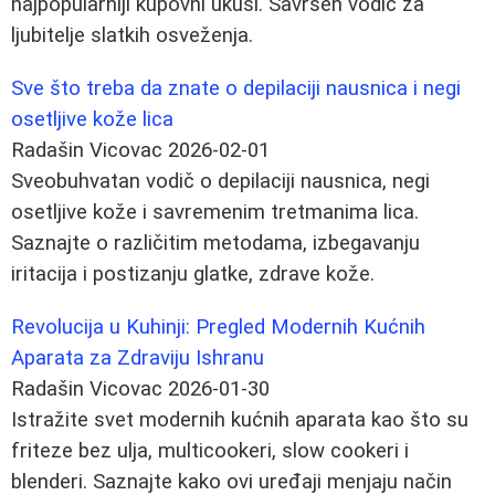
najpopularniji kupovni ukusi. Savršen vodič za
ljubitelje slatkih osveženja.
Sve što treba da znate o depilaciji nausnica i negi
osetljive kože lica
Radašin Vicovac
2026-02-01
Sveobuhvatan vodič o depilaciji nausnica, negi
osetljive kože i savremenim tretmanima lica.
Saznajte o različitim metodama, izbegavanju
iritacija i postizanju glatke, zdrave kože.
Revolucija u Kuhinji: Pregled Modernih Kućnih
Aparata za Zdraviju Ishranu
Radašin Vicovac
2026-01-30
Istražite svet modernih kućnih aparata kao što su
friteze bez ulja, multicookeri, slow cookeri i
blenderi. Saznajte kako ovi uređaji menjaju način