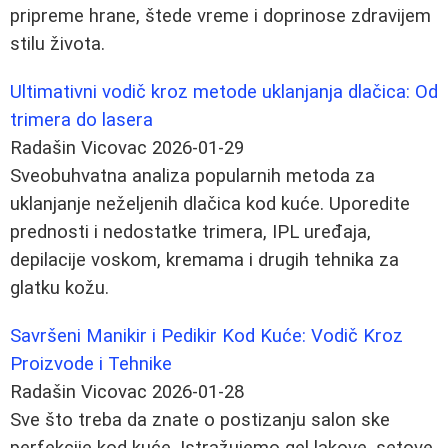
pripreme hrane, štede vreme i doprinose zdravijem
stilu života.
Ultimativni vodič kroz metode uklanjanja dlačica: Od
trimera do lasera
Radašin Vicovac
2026-01-29
Sveobuhvatna analiza popularnih metoda za
uklanjanje neželjenih dlačica kod kuće. Uporedite
prednosti i nedostatke trimera, IPL uređaja,
depilacije voskom, kremama i drugih tehnika za
glatku kožu.
Savršeni Manikir i Pedikir Kod Kuće: Vodič Kroz
Proizvode i Tehnike
Radašin Vicovac
2026-01-28
Sve što treba da znate o postizanju salon ske
perfekcije kod kuće. Istražujemo gel lakove, setove