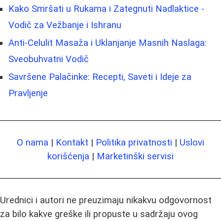
Kako Smršati u Rukama i Zategnuti Nadlaktice -
Vodič za Vežbanje i Ishranu
Anti-Celulit Masaža i Uklanjanje Masnih Naslaga:
Sveobuhvatni Vodič
Savršene Palačinke: Recepti, Saveti i Ideje za
Pravljenje
O nama
|
Kontakt
|
Politika privatnosti
|
Uslovi
korišćenja
|
Marketinški servisi
Urednici i autori ne preuzimaju nikakvu odgovornost
za bilo kakve greške ili propuste u sadržaju ovog