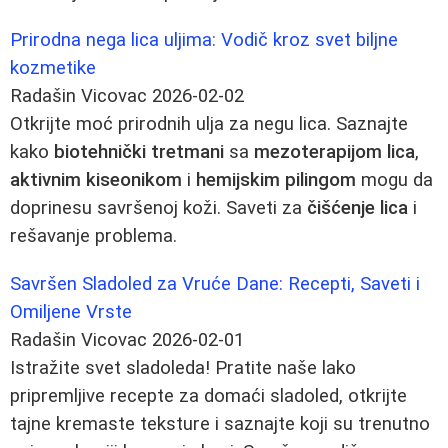
Prirodna nega lica uljima: Vodič kroz svet biljne
kozmetike
Radašin Vicovac
2026-02-02
Otkrijte moć prirodnih ulja za negu lica. Saznajte
kako
biotehnički tretmani
sa
mezoterapijom lica
,
aktivnim kiseonikom
i
hemijskim pilingom
mogu da
doprinesu savršenoj koži. Saveti za
čišćenje lica
i
rešavanje problema.
Savršen Sladoled za Vruće Dane: Recepti, Saveti i
Omiljene Vrste
Radašin Vicovac
2026-02-01
Istražite svet sladoleda! Pratite naše lako
pripremljive recepte za domaći sladoled, otkrijte
tajne kremaste teksture i saznajte koji su trenutno