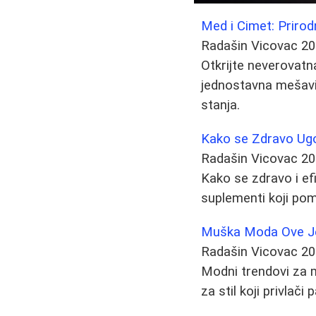
Med i Cimet: Prirod
Radašin Vicovac
20
Otkrijte neverovatn
jednostavna mešavin
stanja.
Kako se Zdravo Ugo
Radašin Vicovac
20
Kako se zdravo i efi
suplementi koji pom
Muška Moda Ove Jes
Radašin Vicovac
20
Modni trendovi za m
za stil koji privlači 