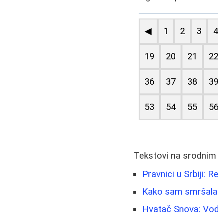
◀
1
2
3
19
20
21
2
36
37
38
3
53
54
55
5
Tekstovi na srodnim
Pravnici u Srbiji: R
Kako sam smršala 4
Hvatač Snova: Vodi