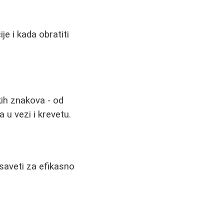
je i kada obratiti
ih znakova - od
u vezi i krevetu.
 saveti za efikasno