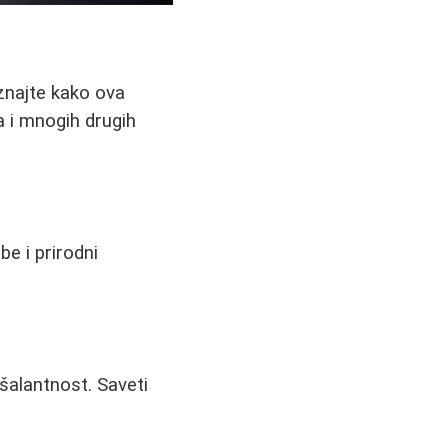
znajte kako ova
a i mnogih drugih
be i prirodni
šalantnost. Saveti