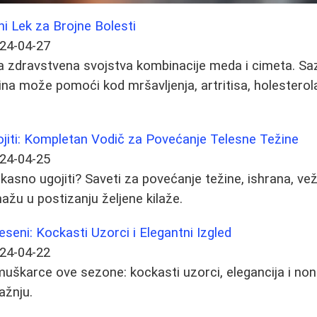
ni Lek za Brojne Bolesti
24-04-27
a zdravstvena svojstva kombinacije meda i cimeta. Sa
a može pomoći kod mršavljenja, artritisa, holesterol
jiti: Kompletan Vodič za Povećanje Telesne Težine
24-04-25
kasno ugojiti? Saveti za povećanje težine, ishrana, vež
ažu u postizanju željene kilaže.
eni: Kockasti Uzorci i Elegantni Izgled
24-04-22
uškarce ove sezone: kockasti uzorci, elegancija i non
pažnju.