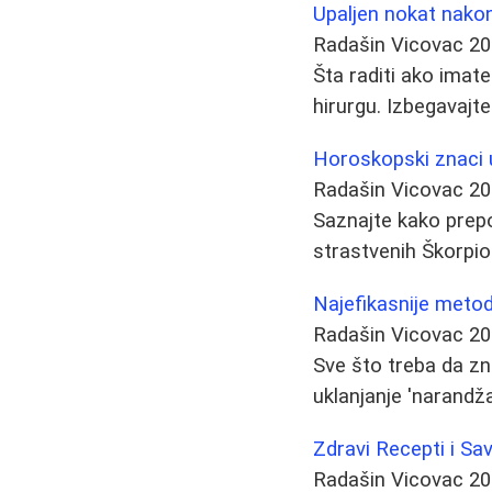
Upaljen nokat nakon
Radašin Vicovac
20
Šta raditi ako imate
hirurgu. Izbegavajt
Horoskopski znaci u
Radašin Vicovac
20
Saznajte kako prepo
strastvenih Škorpio
Najefikasnije metode
Radašin Vicovac
20
Sve što treba da zna
uklanjanje 'narandža
Zdravi Recepti i Sav
Radašin Vicovac
20