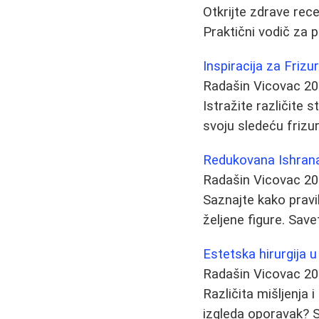
Otkrijte zdrave rece
Praktični vodič za 
Inspiracija za Frizur
Radašin Vicovac
20
Istražite različite 
svoju sledeću frizur
Redukovana Ishrana 
Radašin Vicovac
20
Saznajte kako pravi
željene figure. Save
Estetska hirurgija u
Radašin Vicovac
20
Različita mišljenja 
izgleda oporavak? S