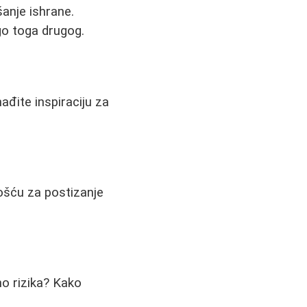
šanje ishrane.
go toga drugog.
nađite inspiraciju za
ošću za postizanje
dno rizika? Kako