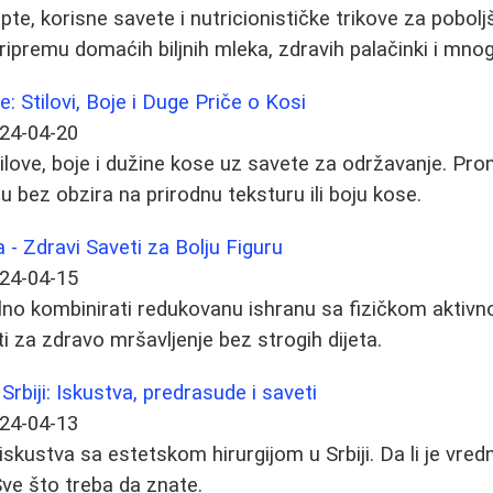
pte, korisne savete i nutricionističke trikove za pobolj
pripremu domaćih biljnih mleka, zdravih palačinki i mno
e: Stilovi, Boje i Duge Priče o Kosi
24-04-20
stilove, boje i dužine kose uz savete za održavanje. Pro
u bez obzira na prirodnu teksturu ili boju kose.
- Zdravi Saveti za Bolju Figuru
24-04-15
lno kombinirati redukovanu ishranu sa fizičkom aktivn
ti za zdravo mršavljenje bez strogih dijeta.
 Srbiji: Iskustva, predrasude i saveti
24-04-13
i iskustva sa estetskom hirurgijom u Srbiji. Da li je vre
ve što treba da znate.