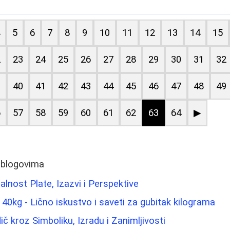
4
5
6
7
8
9
10
11
12
13
14
15
2
23
24
25
26
27
28
29
30
31
32
9
40
41
42
43
44
45
46
47
48
49
6
57
58
59
60
61
62
63
64
▶
 blogovima
ealnost Plate, Izazvi i Perspektive
0kg - Lično iskustvo i saveti za gubitak kilograma
č kroz Simboliku, Izradu i Zanimljivosti