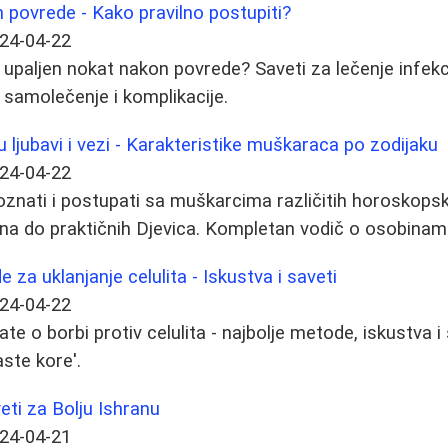
 povrede - Kako pravilno postupiti?
24-04-22
 upaljen nokat nakon povrede? Saveti za lečenje infekci
e samolečenje i komplikacije.
 ljubavi i vezi - Karakteristike muškaraca po zodijaku
24-04-22
znati i postupati sa muškarcima različitih horoskopsk
na do praktičnih Djevica. Kompletan vodič o osobinama 
 za uklanjanje celulita - Iskustva i saveti
24-04-22
te o borbi protiv celulita - najbolje metode, iskustva i
ste kore'.
eti za Bolju Ishranu
24-04-21