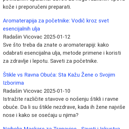
kože i preporučeni preparati.
Aromaterapija za početnike: Vodič kroz svet
esencijalnih ulja
Radašin Vicovac
2025-01-12
Sve što treba da znate o aromaterapiji: kako
odabrati esencijalna ulja, metode primene i koristi
za zdravlje i lepotu. Saveti za početnike.
Štikle vs Ravna Obuća: Sta Kažu Žene o Svojim
Izborima
Radašin Vicovac
2025-01-10
Istražite različite stavove o nošenju štikli i ravne
obuće. Da li su štikle nezdrave, kada ih žene najviše
nose i kako se osećaju u njima?
Najbolje Maskare za Trepavice - Saveti i Iskustva