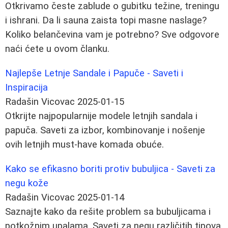
Otkrivamo česte zablude o gubitku težine, treningu
i ishrani. Da li sauna zaista topi masne naslage?
Koliko belančevina vam je potrebno? Sve odgovore
naći ćete u ovom članku.
Najlepše Letnje Sandale i Papuče - Saveti i
Inspiracija
Radašin Vicovac
2025-01-15
Otkrijte najpopularnije modele letnjih sandala i
papuča. Saveti za izbor, kombinovanje i nošenje
ovih letnjih must-have komada obuće.
Kako se efikasno boriti protiv bubuljica - Saveti za
negu kože
Radašin Vicovac
2025-01-14
Saznajte kako da rešite problem sa bubuljicama i
potkožnim upalama. Saveti za negu različitih tipova