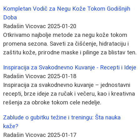
Kompletan Vodič za Negu Kože Tokom Godišnjih
Dobа
Radašin Vicovac
2025-01-20
Otkrivamo najbolje metode za negu kože tokom
promena sezona. Saveti za čišćenje, hidrataciju i
zaštitu kože, prirodne maske i pilinge za blistav ten.
Inspiracija za Svakodnevno Kuvanje - Recepti i Ideje
Radašin Vicovac
2025-01-18
Inspiracija za svakodnevno kuvanje – jednostavni
recepti, brze ideje za ručak i večeru, kao i kreativna
rešenja za obroke tokom cele nedelje.
Zablude o gubitku težine i treningu: Šta nauka
kaže?
Radašin Vicovac
2025-01-17