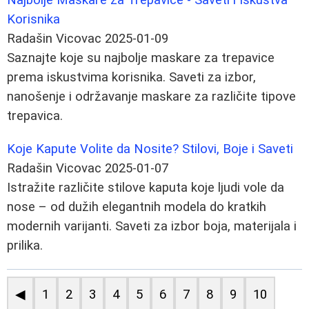
Korisnika
Radašin Vicovac
2025-01-09
Saznajte koje su najbolje maskare za trepavice
prema iskustvima korisnika. Saveti za izbor,
nanošenje i održavanje maskare za različite tipove
trepavica.
Koje Kapute Volite da Nosite? Stilovi, Boje i Saveti
Radašin Vicovac
2025-01-07
Istražite različite stilove kaputa koje ljudi vole da
nose – od dužih elegantnih modela do kratkih
modernih varijanti. Saveti za izbor boja, materijala i
prilika.
◀
1
2
3
4
5
6
7
8
9
10