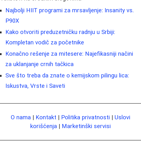
Najbolji HIIT programi za mrsavljenje: Insanity vs.
P90X
Kako otvoriti preduzetničku radnju u Srbiji:
Kompletan vodič za početnike
Konačno rešenje za mitesere: Najefikasniji načini
za uklanjanje crnih tačkica
Sve što treba da znate o kemijskom pilingu lica:
Iskustva, Vrste i Saveti
O nama
|
Kontakt
|
Politika privatnosti
|
Uslovi
korišćenja
|
Marketinški servisi