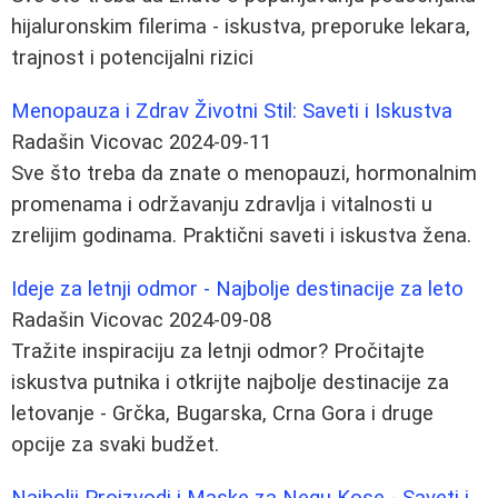
hijaluronskim filerima - iskustva, preporuke lekara,
trajnost i potencijalni rizici
Menopauza i Zdrav Životni Stil: Saveti i Iskustva
Radašin Vicovac
2024-09-11
Sve što treba da znate o menopauzi, hormonalnim
promenama i održavanju zdravlja i vitalnosti u
zrelijim godinama. Praktični saveti i iskustva žena.
Ideje za letnji odmor - Najbolje destinacije za leto
Radašin Vicovac
2024-09-08
Tražite inspiraciju za letnji odmor? Pročitajte
iskustva putnika i otkrijte najbolje destinacije za
letovanje - Grčka, Bugarska, Crna Gora i druge
opcije za svaki budžet.
Najbolji Proizvodi i Maske za Negu Kose - Saveti i