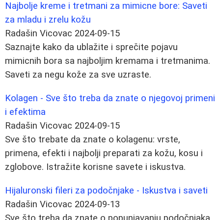
Najbolje kreme i tretmani za mimicne bore: Saveti
za mladu i zrelu kožu
Radašin Vicovac
2024-09-15
Saznajte kako da ublažite i sprečite pojavu
mimicnih bora sa najboljim kremama i tretmanima.
Saveti za negu kože za sve uzraste.
Kolagen - Sve što treba da znate o njegovoj primeni
i efektima
Radašin Vicovac
2024-09-15
Sve što trebate da znate o kolagenu: vrste,
primena, efekti i najbolji preparati za kožu, kosu i
zglobove. Istražite korisne savete i iskustva.
Hijaluronski fileri za podočnjake - Iskustva i saveti
Radašin Vicovac
2024-09-13
Sve što treba da znate o popunjavanju podočnjaka