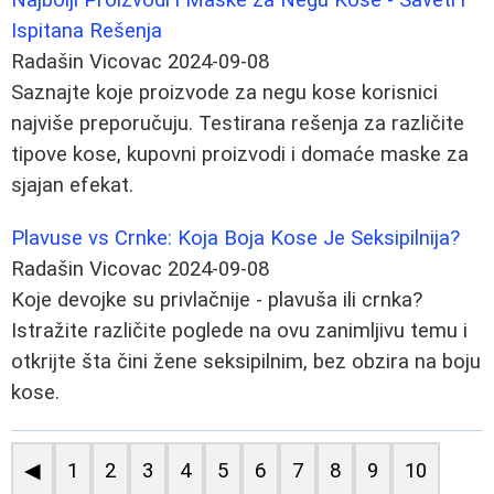
Ispitana Rešenja
Radašin Vicovac
2024-09-08
Saznajte koje proizvode za negu kose korisnici
najviše preporučuju. Testirana rešenja za različite
tipove kose, kupovni proizvodi i domaće maske za
sjajan efekat.
Plavuse vs Crnke: Koja Boja Kose Je Seksipilnija?
Radašin Vicovac
2024-09-08
Koje devojke su privlačnije - plavuša ili crnka?
Istražite različite poglede na ovu zanimljivu temu i
otkrijte šta čini žene seksipilnim, bez obzira na boju
kose.
◀
1
2
3
4
5
6
7
8
9
10