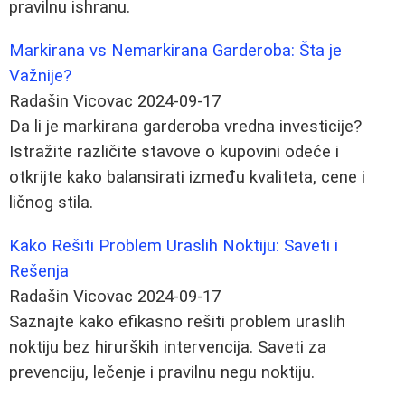
pravilnu ishranu.
Markirana vs Nemarkirana Garderoba: Šta je
Važnije?
Radašin Vicovac
2024-09-17
Da li je markirana garderoba vredna investicije?
Istražite različite stavove o kupovini odeće i
otkrijte kako balansirati između kvaliteta, cene i
ličnog stila.
Kako Rešiti Problem Uraslih Noktiju: Saveti i
Rešenja
Radašin Vicovac
2024-09-17
Saznajte kako efikasno rešiti problem uraslih
noktiju bez hirurških intervencija. Saveti za
prevenciju, lečenje i pravilnu negu noktiju.